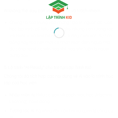
AI không thể dạy con về lòng tử tế và trách nhiệm.
Chúng tôi tập trung vào những “giá trị người” đó. Con
học lập trình để hiểu công nghệ, nhưng con tương tác
với Mentor và bạn bè để nuôi dưỡng cảm xúc. Sự cân
bằng này tạo nên một cá nhân toàn diện, người mà
dù công nghệ có tiến hóa thế nào vẫn luôn là người
đứng đầu.
5. Lộ trình “AI-Ready” cho trẻ tại Lập Trình Kid
Chúng tôi đã tích hợp các nội dung về AI vào lộ trình học
tập của học viên:
Nhập môn AI:
Hiểu cơ bản về cách máy học (Machine
Learning) hoạt động.
Tương tác AI:
Kỹ năng đặt câu hỏi và quản lý công cụ
AI.