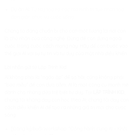
Dự án AI:
Tự tay tạo ra các mô hình trí tuệ nhân tạo
đơn giản phục vụ cuộc sống.
Chúng ta đang chuẩn bị cho con một tương lai nơi con
là chủ nhân của công nghệ. Đừng để con đứng ngoài
cuộc trong cuộc cách mạng này. Hãy để con bước vào
thế giới AI với sự tự tin và tư duy của một nhà điều khiển.
Lời nhắn gửi từ Lập Trình Kid
AI không phải là “ngáo ộp” để sợ hãi, cũng không phải
“bảo mẫu” để con dựa dẫm. AI là một công cụ mạnh mẽ
dành cho những đứa trẻ biết tư duy. Tại
LẬP TRÌNH KID
,
chúng tôi không dạy con học theo AI, chúng tôi dạy con
cách điều khiển AI để tạo ra những giá trị mới cho cuộc
sống.
[Đăng ký buổi Workshop: “Đồng hành cùng AI – Khởi