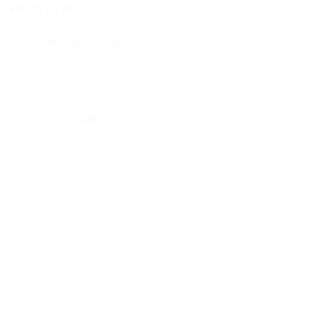
khi đã có AI?
Sự hiểu biết về logic:
AI giống như một chiếc xe đua
siêu tốc. Bạn có thể ngồi lên và đi, nhưng nếu bạn
không biết cách động cơ hoạt động, bạn sẽ không
bao giờ biết cách tối ưu hóa nó.
Khả năng kiểm soát:
Lập trình giúp con hiểu ngôn ngữ
của AI, hiểu cách dữ liệu được xử lý. Khi hiểu được “cơ
chế”, con không bị dẫn dắt bởi thuật toán, mà con là
người thiết lập luật chơi cho chúng. Đứa trẻ hiểu về
logic lập trình sẽ biết cách đặt câu hỏi (Prompt
Engineering) để AI đưa ra kết quả thông minh nhất,
thay vì những câu trả lời hời hợt.