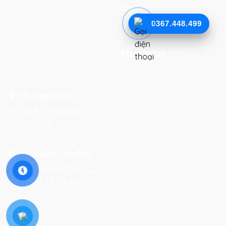
Nội
0367.448.499
Facebook
Chi nhánh Huế :
19 Kiệt 39 Hoàng Quốc
Việt, TP. Huế
Chi nhánh Đà Nẵng :
Số 76-78 Bạch Đằng, Q.
Hải Châu, TP. Đà Nẵng