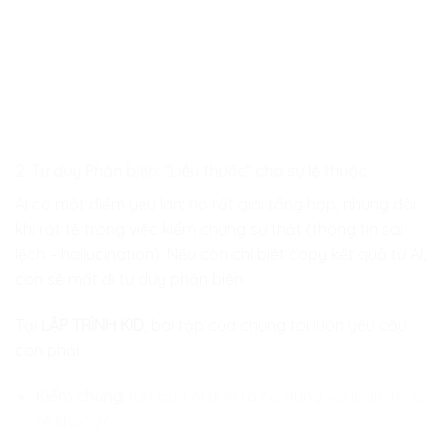
2. Tư duy Phản biện: “Liều thuốc” cho sự lệ thuộc
AI có một điểm yếu lớn: nó rất giỏi tổng hợp, nhưng đôi
khi rất tệ trong việc kiểm chứng sự thật (thông tin sai
lệch – hallucination). Nếu con chỉ biết copy kết quả từ AI,
con sẽ mất đi tư duy phản biện.
Tại
LẬP TRÌNH KID
, bài tập của chúng tôi luôn yêu cầu
con phải:
Kiểm chứng:
Kết quả AI đưa ra có đúng với logic thực
tế không?