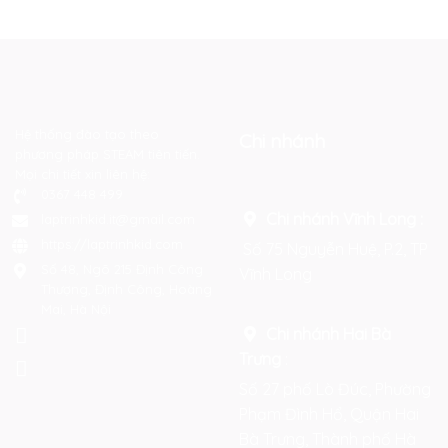
Hệ thống đào tạo theo
Chi nhánh
phương pháp STEAM tiên tiến.
Mọi chi tiết xin liên hệ:
0367 448 499
Chi nhánh Vĩnh Long :
laptrinhkid.it@gmail.com
https://laptrinhkid.com
Số 75 Nguyễn Huệ, P.2, TP
Số 48, Ngõ 215 Định Công
Vĩnh Long
Thượng, Định Công, Hoàng
Mai, Hà Nội
Chi nhánh Hai Bà
Trưng
:
Số 27 phố Lò Đúc, Phường
Phạm Đình Hổ, Quận Hai
Bà Trưng, Thành phố Hà