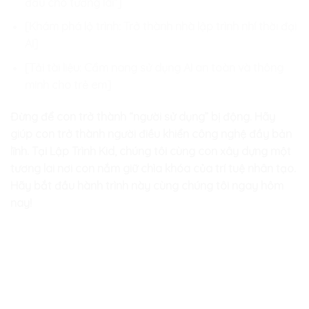
đầu cho tương lai”]
[Khám phá lộ trình: Trở thành nhà lập trình nhí thời đại
AI]
[Tải tài liệu: Cẩm nang sử dụng AI an toàn và thông
minh cho trẻ em]
Đừng để con trở thành “người sử dụng” bị động. Hãy
giúp con trở thành người điều khiển công nghệ đầy bản
lĩnh. Tại Lập Trình Kid, chúng tôi cùng con xây dựng một
tương lai nơi con nắm giữ chìa khóa của trí tuệ nhân tạo.
Hãy bắt đầu hành trình này cùng chúng tôi ngay hôm
nay!