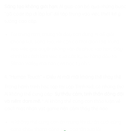
Sáng tạo không giới hạn:
AI giúp con bỏ qua những bước
“gõ code lặp đi lặp lại” để tập trung vào việc thiết kế ý
tưởng cao cấp.
Tại trung tâm, chúng tôi dạy con dùng AI để giải
phóng sức sáng tạo, để con có thời gian tập trung
vào việc giải quyết những vấn đề phức tạp hơn. Đây
chính là cách làm việc của các kỹ sư hàng đầu tại
Silicon Valley mà con cần học từ nhỏ.
4. “Human Touch” – Điều AI mãi mãi không thể thay thế
Trong hành trình học tập tại Lập Trình Kid, có những thứ
AI không thể cung cấp:
Sự thấu cảm, tinh thần đồng đội
và niềm đam mê.
* AI không thể cùng con thảo luận về
cách một nhân vật game nên cảm thấy thế nào.
AI không thể cùng con ăn mừng khi dự án cuối cùng
cũng chạy thành công sau bao lần sửa lỗi.