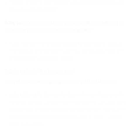
Tối ưu:
Cách AI giải quyết có phải là cách tiết kiệm và
hiệu quả nhất không?
Sáng tạo:
Con có thể thêm gì vào đó để biến kết quả AI
thành sản phẩm cá nhân của riêng mình?
Việc rèn luyện thói quen không tin tưởng mù quáng
vào công nghệ chính là kỹ năng quan trọng nhất để
con không bị “AI hóa” tâm trí.
3. Biến AI thành “Trợ lý sáng tạo”
Thay vì ngăn cản, hãy dạy con dùng AI làm bàn đạp.
Lập trình và AI:
Con có thể lập trình một chương trình
nhỏ kết nối với các mô hình AI để tạo ra các ứng dụng
thông minh: một chú robot biết trò chuyện, một phần
mềm dịch thuật thông minh, hay một công cụ phân
tích dữ liệu nhỏ.