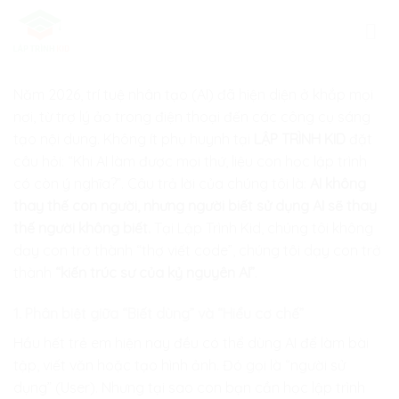
Skip
to
content
Năm 2026, trí tuệ nhân tạo (AI) đã hiện diện ở khắp mọi
nơi, từ trợ lý ảo trong điện thoại đến các công cụ sáng
tạo nội dung. Không ít phụ huynh tại
LẬP TRÌNH KID
đặt
câu hỏi: “Khi AI làm được mọi thứ, liệu con học lập trình
có còn ý nghĩa?”. Câu trả lời của chúng tôi là:
AI không
thay thế con người, nhưng người biết sử dụng AI sẽ thay
thế người không biết.
Tại Lập Trình Kid, chúng tôi không
dạy con trở thành “thợ viết code”, chúng tôi dạy con trở
thành
“kiến trúc sư của kỷ nguyên AI”
.
1. Phân biệt giữa “Biết dùng” và “Hiểu cơ chế”
Hầu hết trẻ em hiện nay đều có thể dùng AI để làm bài
tập, viết văn hoặc tạo hình ảnh. Đó gọi là “người sử
dụng” (User). Nhưng tại sao con bạn cần học lập trình