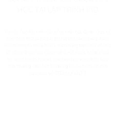
HỌC TẠI LẬP TRÌNH KID
Từ việc học lập trình đến phát triển các dự án thực tế,
Lập Trình KID tự hào là đơn vị tiên phong xây dựng
môi trường thực hành một cách sáng tạo nhất về các
kỹ năng Khoa học, Công nghệ, Kỹ thuật, Nghệ thuật
và Toán học (STEAM). Các bạn học viên được tiếp
cận chương trình học từ những bài học cơ bản đến
nâng cao về STEAM / CNTT.