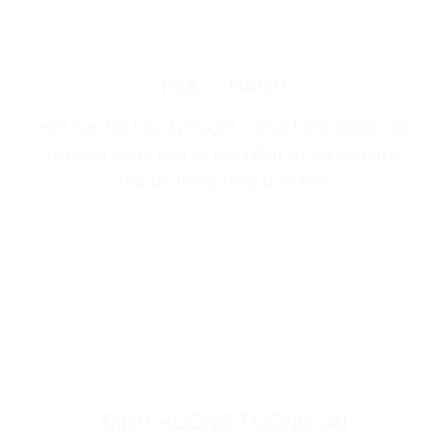
HỌC – HÀNH
Kết hợp hài hòa lý thuyết – thực hành bằng các
trò chơi Code mới lạ, tạo niềm vui và đam mê
cho bé trong từng buổi học.
ĐỊNH HƯỚNG TƯƠNG LAI