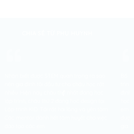
CHIA SẺ TỪ PHỤ HUYNH
Nhận biết được STEM quan trọng ra sao
Bố m
nên gia đình tôi đầu tư cho cháu học rất
trình
nhiều. Hiện nay cháu thứ nhất đang học
định 
lập trình, cháu thứ 2 đang học design tại
học Đ
Lập trình KID. Tôi rất hài lòng và yên tâm.
em họ
Các mentor dành hết tâm huyết cho việc
được 
đào tạo các em.
gia.