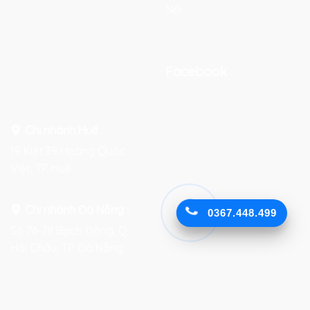
Nội
Facebook
Chi nhánh Huế :
19 Kiệt 39 Hoàng Quốc
Việt, TP. Huế
Chi nhánh Đà Nẵng :
0367.448.499
Số 76-78 Bạch Đằng, Q.
Hải Châu, TP. Đà Nẵng