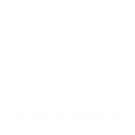
Đạo Đức AI (AI Ethics) Và Bảo Mật Dữ Liệu: Thách Thức
Sống Còn Mà Mọi Doanh Nghiệp Phải Đối Mặt
17 Tháng 7, 2026
1. Mặt tối của cuộc cách mạng AI và những
HƠN 1500+ HỌC VIÊN ĐƯỢC LẬP
TRÌNH TƯ DUY VƯỢT BẬC