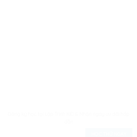
Đăng ký học tại Lập Trình KID & Nhận ngay ưu đãi hấp
dẫn
HỌC THỬ NGAY