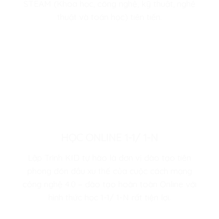
STEAM (Khoa học, công nghệ, kỹ thuật, nghệ
thuật và toán học) tiên tiến.
HỌC ONLINE 1-1/ 1-N
Lập Trình KID tự hào là đơn vị đào tạo tiên
phong đón đầu xu thế của cuộc cách mạng
công nghệ 4.0 – đào tạo hoàn toàn Online với
hình thức học 1-1/ 1-N rất tiện lợi.