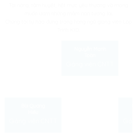
Tài năng, tâm huyết, hết mực yêu thương và mong
muốn ươm những mầm non tương lai.
Chúng tôi tự hào đứng trong hàng ngũ giảng viên Lập
Trình KID.
Nguyễn Mạnh
Toàn
Giảng viên CNTT
Bùi Quang
D
Hiếu
Giảng viên CNTT
Giản