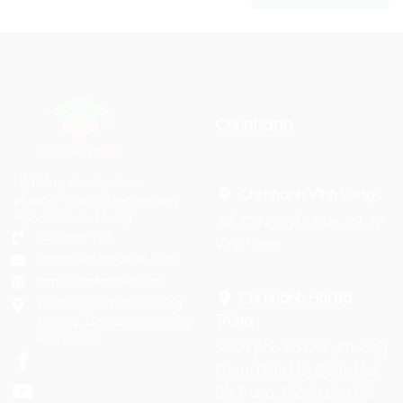
Chi nhánh
Hệ thống đào tạo theo
Chi nhánh Vĩnh Long :
phương pháp STEAM tiên tiến.
Mọi chi tiết xin liên hệ:
Số 75 Nguyễn Huệ, P.2, TP
0367 448 499
Vĩnh Long
laptrinhkid.it@gmail.com
https://laptrinhkid.com
Chi nhánh Hai Bà
Số 48, Ngõ 215 Định Công
Trưng
:
Thượng, Định Công, Hoàng
Mai, Hà Nội
Số 27 phố Lò Đúc, Phường
Phạm Đình Hổ, Quận Hai
Bà Trưng, Thành phố Hà