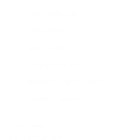
Bài 9: Presidents Quiz
Bài 10: Xylophone
Bài 11: Xylophone
Bài 12: Broadcast Hub
Bài 13: Amazon at the Bookstore
Bài 14: Đồ án cuối khoá
Lên ý tưởng
Hướng dẫn thực hiện