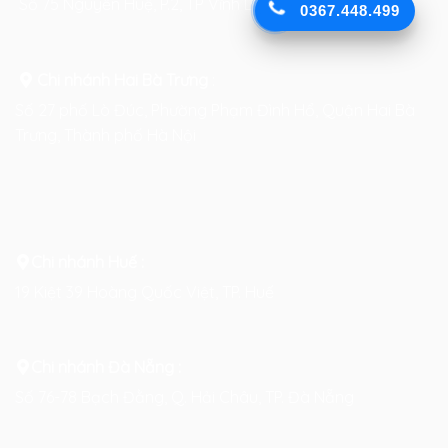
Số 75 Nguyễn Huệ, P.2, TP Vĩnh Long
0367.448.499
Chi nhánh Hai Bà Trưng
:
Số 27 phố Lò Đúc, Phường Phạm Đình Hổ, Quận Hai Bà
Trưng, Thành phố Hà Nội
Chi nhánh Huế :
19 Kiệt 39 Hoàng Quốc Việt, TP. Huế
Chi nhánh Đà Nẵng :
Số 76-78 Bạch Đằng, Q. Hải Châu, TP. Đà Nẵng