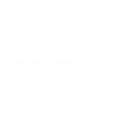
Bài 10: Xây dựng dự án.
Bài 11: Thực hiện dự án.
Bài 12: Trình bày dự án.
Cấp độ chuyên sâu (20h học)
Bài 1: Giới thiệu giao diện, các thành phần,
các cách kết nối kiểm tra App:
Cách cài đặt
Vùng Designer
Vùng Blocks (Codes)