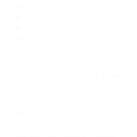
Học cách xử lý luồng
Tự tạo các app cơ bản
Kiểm tra lỗi và nâng cấp app sau khi phát triển
Hiểu cách thức đưa app lên hệ thống (Google’s
Play Store).
>>>
NHỮNG LỢI ÍCH KHI TRẺ THAM
GIA KHOÁ HỌC APP INVENTOR
Diễn đạt ý tưởng theo cách trực quan
Học lập trình App Inventor tại Lập trình KID các
em sẽ được thỏa sức đưa ra các ý tưởng của