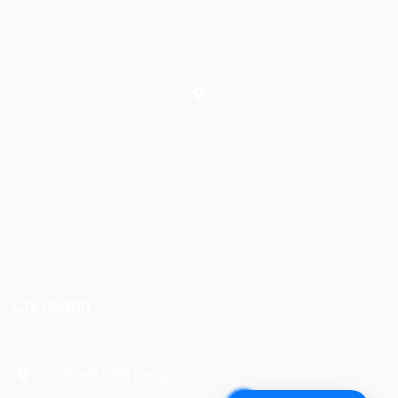
https://laptrinhkid.com
Số 48, Ngõ 215 Định Công Thượng, Định Công, Hoàng Mai, Hà Nội
Chi nhánh
Chi nhánh Vĩnh Long :