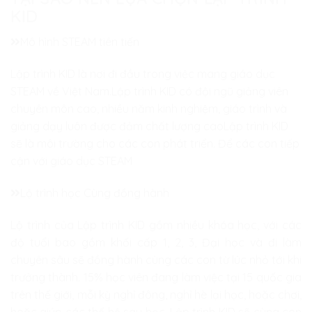
KID
Mô hình STEAM tiên tiến
Lập trình KID là nơi đi đầu trong việc mang giáo dục
STEAM về Việt Nam.Lập trình KID có đội ngũ giảng viên
chuyên môn cao, nhiều năm kinh nghiệm, giáo trình và
giảng dạy luôn được đảm chất lượng caoLập trình KID
sẽ là môi trường cho các con phát triển. Để các con tiếp
cận với giáo dục STEAM
Lộ trình học Cùng đồng hành
Lộ trình của Lập trình KID gồm nhiều khóa học, với các
độ tuổi bao gồm khối cấp 1, 2, 3, Đại học và đi làm
chuyên sâu sẽ đồng hành cùng các con từ lúc nhỏ tới khi
trưởng thành. 15% học viên đang làm việc tại 15 quốc gia
trên thế giới, mỗi kỳ nghỉ đông, nghỉ hè lại học, hoặc chơi,
hoặc giúp các thế hệ sau học. Lập trình KID sẽ cùng con