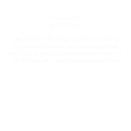
Chất lượng đi đầu,
cam kết đầu ra
Lập trình KID tự hào là đơn vị đào tạo tiên phong
đón đầu xu thế của cuộc cách mạng công nghiệp
4.0. Chúng tôi cung cấp các khóa học cho trẻ em về
lập trình theo tiêu chuẩn STEAM hoàn toàn online.