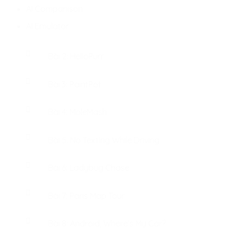
AI Companison
AI Emulator
Bài 2: HelloPurr
Bài 3: PaintPot
Bài 4: MoleMash
Bài 5: No Texting While Driving
Bài 6: Ladybug Chase
Bài 7: Paris Map Tour
Bài 8: Android, Where’s My Car?