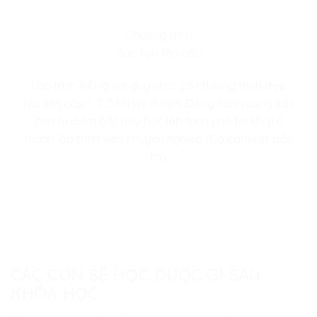
Chương trình
đào tạo liên cấp
Lập trình KID là nơi duy nhất có chương trình đạo
tạo liên cấp 1, 2, 3 tới khi đi làm. Đồng hành cùng các
con từ điểm bắt đầu học lập trình cho tới khi trở
thành lập trình viên chuyên nghiệp (Có cam kết đầu
ra)
>>>
CÁC CON SẼ HỌC ĐƯỢC GÌ SAU
KHÓA HỌC