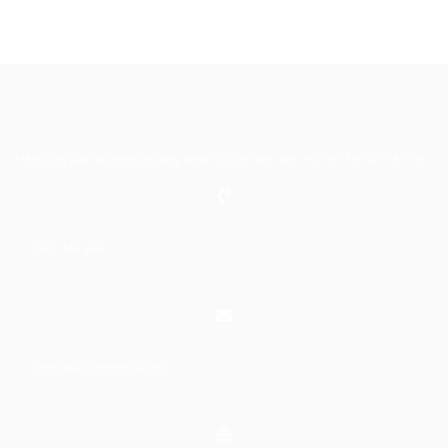
Hệ thống đào tạo theo phương pháp STEAM tiên tiến. Mọi chi tiết xin liên hệ:
0367 448 499
laptrinhkid.it@gmail.com