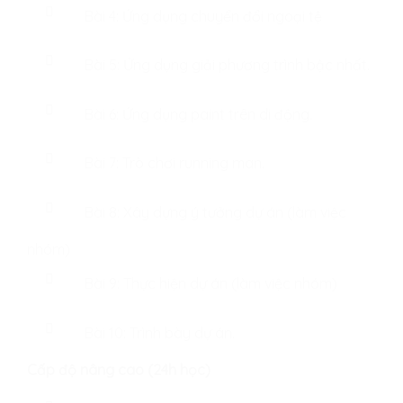
Bài 4: Ứng dụng chuyển đổi ngoại tệ
Bài 5: Ứng dụng giải phương trình bậc nhất.
Bài 6: Ứng dụng paint trên di động.
Bài 7: Trò chơi running man.
Bài 8: Xây dựng ý tưởng dự án (làm việc
nhóm)
Bài 9: Thực hiện dự án (làm việc nhóm)
Bài 10: Trình bày dự án.
Cấp độ nâng cao (24h học)