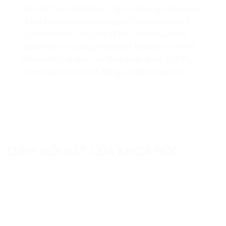
Với các hoạt động học tập của trẻ sẽ rèn luyện
được khả năng trình bày cách làm sản phẩm
của bản thân, các con sẽ học được kỹ năng
giao tiếp và tư duy phản biện. Ngoài ra còn rất
nhiều kinh nghiệm cần thiết khác được tích lũy
trong quá trình hoạt động với App Inventor.
>>>
ĐIỂM NỔI BẬT CỦA KHÓA HỌC