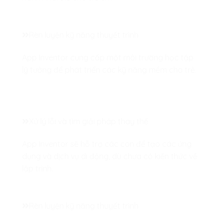
Rèn luyện kỹ năng thuyết trình
App Inventor cung cấp một môi trường học tập
lý tưởng để phát triển các kỹ năng mềm cho trẻ.
Xử lý lỗi và tìm giải pháp thay thế
App Inventor sẽ hỗ trợ các con để tạo các ứng
dụng và dịch vụ di động, dù chưa có kiến thức về
lập trình.
Rèn luyện kỹ năng thuyết trình