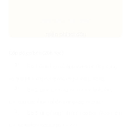
Đăng ký học trải nghiệm
miễn phí tại đây
Cấp độ cơ bản (20h học)
Bài 1: Giới thiệu về App Inventor, Ứng dụng
và quy trình xây dựng các ứng dụng di động.
Bài 2: Làm quen với các nhóm lệnh, thuộc
tính của các thành phần trong App Inventor.
Bài 3: Ứng dụng tính toán cơ bản (App máy
tính bỏ túi làm các phép + – x /)