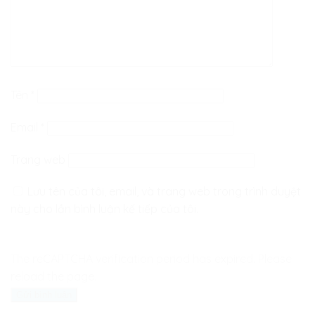
Tên
*
Email
*
Trang web
Lưu tên của tôi, email, và trang web trong trình duyệt
này cho lần bình luận kế tiếp của tôi.
The reCAPTCHA verification period has expired. Please
reload the page.