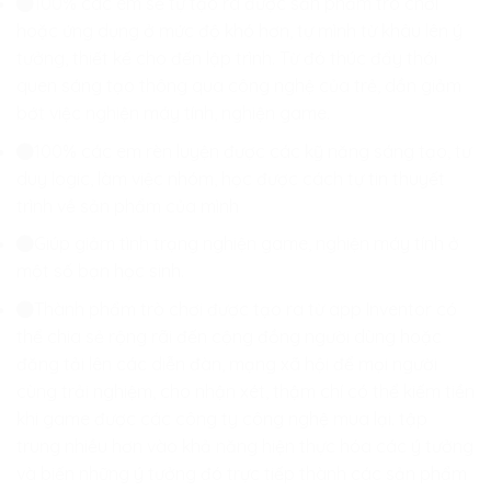
100% các em sẽ tự tạo ra được sản phẩm trò chơi
hoặc ứng dụng ở mức độ khó hơn, tự mình từ khâu lên ý
tưởng, thiết kế cho đến lập trình. Từ đó thúc đẩy thói
quen sáng tạo thông qua công nghệ của trẻ, dần giảm
bớt việc nghiện máy tính, nghiện game.
100% các em rèn luyện được các kỹ năng sáng tạo, tư
duy logic, làm việc nhóm, học được cách tự tin thuyết
trình về sản phẩm của mình
Giúp giảm tình trạng nghiện game, nghiện máy tính ở
một số bạn học sinh.
Thành phẩm trò chơi được tạo ra từ app Inventor có
thể chia sẻ rộng rãi đến cộng đồng người dùng hoặc
đăng tải lên các diễn đàn, mạng xã hội để mọi người
cùng trải nghiệm, cho nhận xét, thậm chí có thể kiếm tiền
khi game được các công ty công nghệ mua lại. tập
trung nhiều hơn vào khả năng hiện thực hóa các ý tưởng
và biến những ý tưởng đó trực tiếp thành các sản phẩm