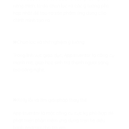
riêng mình, từ đó chọn lọc ra các ý tưởng phù
hợp nhất để tạo ra sản phẩm ứng dụng của
chính mình tạo ra.
Chọn lọc và thử nghiệm ý tưởng
Trong lĩnh vực giáo dục, App Inventor là công cụ
mạnh mẽ, giúp học sinh trở thành người sáng
tạo công nghệ.
Xử lý lỗi và tìm giải pháp thay thế
App Inventor là một công cụ cực kỳ phù hợp để
phát triển phần mềm ứng dụng trên hệ điều
hành Android cho trẻ em