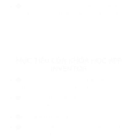
Nhìn chung, cách sử dụng App Inventor rất đơn
giản, tất cả chỉ xoay quanh thao tác kéo và thả
thôi
>>>
MỤC TIÊU CỦA KHÓA HỌC APP
INVENTOR
Giúp các con viết, đọc và hiểu App Inventor,
hiểu cách tạo app từ App Inventor
Lập trình cơ bản và lập trình app tương tác thú
vị nhờ App Inventor
Tạo hiệu ứng đồ họa
Sử dụng thư viện chức năng và tạo nhân vật,
đối tượng, kịch bản.