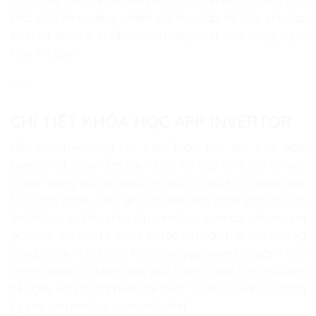
khai phá tiềm năng, chăm chỉ học tập để làm chủ lập
trình và tiến tới chinh phục những đỉnh cao công nghệ
trên thế giới!
>>>
CHI TIẾT KHÓA HỌC APP INVERTOR
Nếu cha mẹ đang tìm kiếm khóa học lập trình App
Inventor cho con em mình học, thì Lập trình KID là một
trong những địa chỉ đáng tin cậy. Chúng tôi chuyên đào
tạo công nghệ được giới chuyên môn đánh giá cao. Có
thể thấy, các khóa học lập trình App Inventor cho trẻ em
giúp các em phát triển về trí tuệ và hoàn thiện về mặt kỹ
năng. Chính vì thế, các khóa học App Inventor giành cho
trẻ em được rất nhiều bậc phụ huynh quan tâm. Hãy liên
hệ ngay với Lập trình KID để được tư vấn tư vấn và đăng
ký cho con em học sớm nhất nhé!