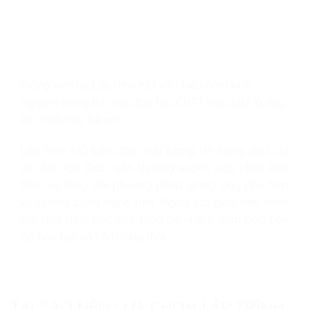
Giảng viên tại Lập trình KID với nhiều năm kinh
nghiệm trong lĩnh vực đào tạo CNTT, đặc biệt là dạy
lập trình cho trẻ em.
Lập trình KID luôn đặt chất lượng lên hàng đầu, do
đó đội ngũ Giáo viên thường xuyên cập nhật kiến
thức và thay đổi phương pháp giảng dạy phù hợp
xu hướng công nghệ mới. Ngoài ra, giáo viên theo
sát quá trình học của từng bé nhằm đảm bảo tiến
độ học tập và hỗ trợ kịp thời.
TẠI SAO NÊN LỰA CHỌN LẬP TRÌNH