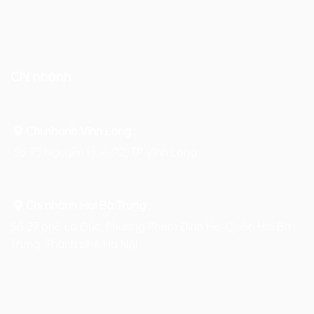
Chi nhánh
Chi nhánh Vĩnh Long :
Số 75 Nguyễn Huệ, P.2, TP Vĩnh Long
Chi nhánh Hai Bà Trưng
:
Số 27 phố Lò Đúc, Phường Phạm Đình Hổ, Quận Hai Bà
Trưng, Thành phố Hà Nội