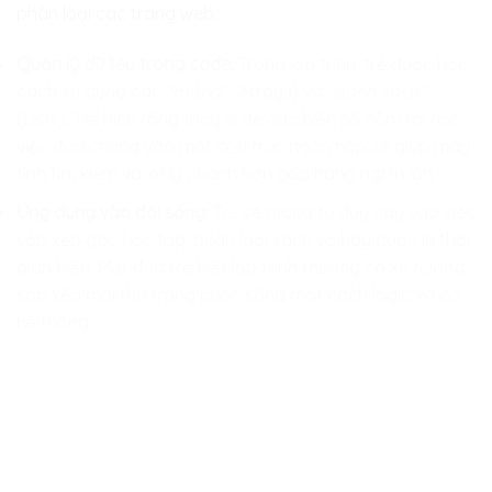
phân loại các trang web.
Quản lý dữ liệu trong code:
Trong lập trình, trẻ được học
cách sử dụng các
“mảng”
(Arrays) và
“danh sách”
(Lists). Trẻ hiểu rằng thay vì để các biến số nằm rải rác,
việc đưa chúng vào một cấu trúc ngăn nắp sẽ giúp máy
tính tìm kiếm và xử lý nhanh hơn gấp hàng nghìn lần.
Ứng dụng vào đời sống:
Trẻ sẽ mang tư duy này vào việc
sắp xếp góc học tập, phân loại sách vở hay quản lý thời
gian biểu. Một đứa trẻ biết lập trình thường có xu hướng
sắp xếp mọi thứ trong cuộc sống một cách logic và có
hệ thống.