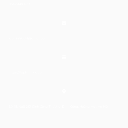
0367 448 499
laptrinhkid.it@gmail.com
https://laptrinhkid.com
Số 48, Ngõ 215 Định Công Thượng, Định Công, Hoàng Mai, Hà Nội