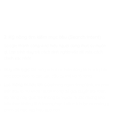
2. Kỹ năng tìm kiếm mục tiêu (Search Intent)
Google thành công vì nó hiểu người dùng thực sự muốn
gì. Lập trình dạy trẻ cách định nghĩa vấn đề một cách
chính xác nhất.
Truy vấn logic:
Để máy tính thực hiện đúng lệnh, trẻ phải
học cách đưa ra các yêu cầu cụ thể và rõ ràng.
Lọc thông tin hữu ích:
Giữa hàng ngàn dòng lệnh, trẻ phải
biết đâu là
“từ khóa”
quan trọng để giải quyết bài toán.
Kỹ năng này giúp trẻ không bị
“ngợp”
trước những kho
kiến thức khổng lồ ở trường học, biết cách lọc ra những ý
chính để học tập hiệu quả hơn.