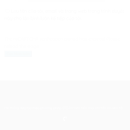
Lưu tên của tôi, email, và trang web trong trình duyệt
này cho lần bình luận kế tiếp của tôi.
The reCAPTCHA verification period has expired. Please
reload the page.
Hệ thống đào tạo theo phương pháp STEAM tiên tiến. Mọi chi tiết xin liên hệ: