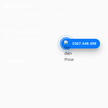
Chi nhánh Huế :
19 Kiệt 39 Hoàng Quốc Việt, TP. Huế
Chi nhánh Đà Nẵng :
Số 76-78 Bạch Đằng, Q. Hải Châu, TP. Đà Nẵng
0367.448.499
Facebook