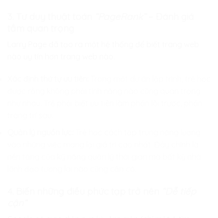
3. Tư duy thuật toán
“PageRank”
– Đánh giá
tầm quan trọng
Larry Page đã tạo ra một hệ thống để biết trang web
nào uy tín hơn trang web nào.
Xác định thứ tự ưu tiên:
Trong một dự án lập trình, trẻ học
được rằng không phải tính năng nào cũng quan trọng
như nhau. Trẻ phải biết ưu tiên làm phần lõi trước, phần
trang trí sau.
Quản lý nguồn lực:
Trẻ học cách tập trung năng lượng
vào những việc mang lại giá trị cao nhất. Đây chính là
nền tảng của kỹ năng quản lý thời gian mà bất kỳ nhà
lãnh đạo tương lai nào cũng cần có.
4. Biến những điều phức tạp trở nên
“Dễ tiếp
cận”