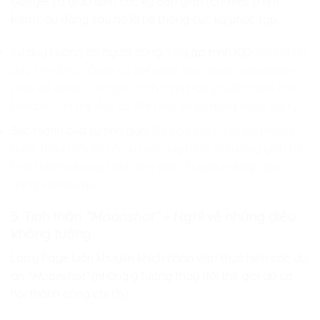
Google có giao diện cực kỳ đơn giản (chỉ một ô tìm
kiếm), dù đằng sau nó là hệ thống cực kỳ phức tạp.
Tư duy hướng tới người dùng:
Tại
Lập trình KID
, chúng tôi
dạy trẻ rằng:
“Code có thể phức tạp, nhưng sản phẩm
phải dễ dùng”.
Trẻ học cách trình bày ý tưởng sao cho
bạn bè, cha mẹ đều có thể hiểu và sử dụng được ngay.
Sức mạnh của sự tinh gọn:
Trẻ học cách cắt bỏ những
bước thừa thãi để tối ưu hóa quy trình. Điều này giúp trẻ
hình thành phong cách làm việc chuyên nghiệp, gọn
gàng và hiệu quả.
5. Tinh thần
“Moonshot”
– Nghĩ về những điều
không tưởng
Larry Page luôn khuyến khích nhân viên thực hiện các dự
án
“Moonshot”
(những ý tưởng thay đổi thế giới dù cơ
hội thành công chỉ 1%).