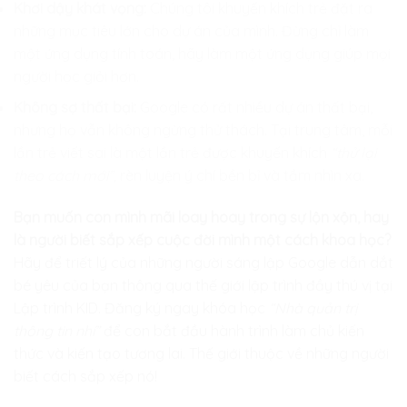
Khơi dậy khát vọng:
Chúng tôi khuyến khích trẻ đặt ra
những mục tiêu lớn cho dự án của mình. Đừng chỉ làm
một ứng dụng tính toán, hãy làm một ứng dụng giúp mọi
người học giỏi hơn.
Không sợ thất bại:
Google có rất nhiều dự án thất bại,
nhưng họ vẫn không ngừng thử thách. Tại trung tâm, mỗi
lần trẻ viết sai là một lần trẻ được khuyến khích
“thử lại
theo cách mới”,
rèn luyện ý chí bền bỉ và tầm nhìn xa.
Bạn muốn con mình mãi loay hoay trong sự lộn xộn, hay
là người biết sắp xếp cuộc đời mình một cách khoa học?
Hãy để triết lý của những người sáng lập Google dẫn dắt
bé yêu của bạn thông qua thế giới lập trình đầy thú vị tại
Lập trình KID
. Đăng ký ngay khóa học
“Nhà quản trị
thông tin nhí”
để con bắt đầu hành trình làm chủ kiến
thức và kiến tạo tương lai. Thế giới thuộc về những người
biết cách sắp xếp nó!