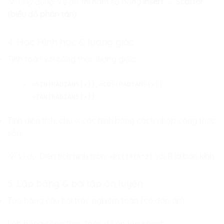
💡
Ứng dụng:
Vẽ đồ thị hàm số bằng
Insert → Scatter
(biểu đồ phân tán)
.
4. Học Hình học & lượng giác
Tính toán với công thức lượng giác:
,
,
=SIN(RADIANS(x))
=COS(RADIANS(x))
.
=TAN(RADIANS(x))
Tính diện tích, chu vi các hình bằng cách nhập công thức
sẵn.
💡
Ví dụ:
Diện tích hình tròn:
với R là bán kính.
=PI()*(R^2)
5. Lập bảng & bài tập ôn luyện
Tạo bảng câu hỏi trắc nghiệm toán (có đáp án).
Lập bảng công thức toán để ôn tập nhanh.