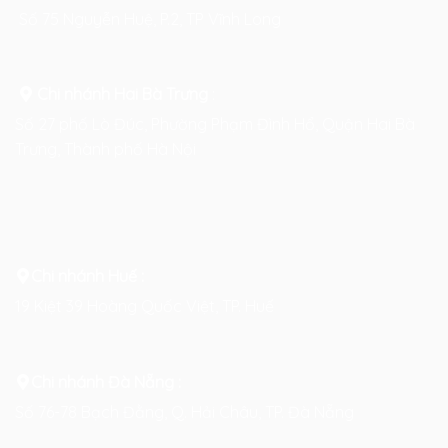
Số 75 Nguyễn Huệ, P.2, TP Vĩnh Long
Chi nhánh Hai Bà Trưng
:
Số 27 phố Lò Đúc, Phường Phạm Đình Hổ, Quận Hai Bà
Trưng, Thành phố Hà Nội
Chi nhánh Huế :
19 Kiệt 39 Hoàng Quốc Việt, TP. Huế
Chi nhánh Đà Nẵng :
Số 76-78 Bạch Đằng, Q. Hải Châu, TP. Đà Nẵng