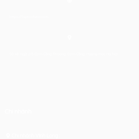
https://laptrinhkid.com
Số 48, Ngõ 215 Định Công Thượng, Định Công, Hoàng Mai, Hà Nội
Chi nhánh
Chi nhánh Vĩnh Long :