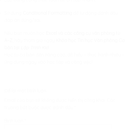
Sử dụng
Conditional Formatting
để tự động đánh dấu
đáp án đúng/sai.
Nếu bạn muốn học
Excel và các công cụ văn phòng từ
A–Z
, hãy tham gia ngay
Khóa học Tin học Văn phòng Cơ
bản tại
Lập Trình Kid
.
Học từ cơ bản đến nâng cao, dễ hiểu – thực hành nhiều –
ứng dụng ngay vào học tập và công việc!
Để lại một bình luận
Email của bạn sẽ không được hiển thị công khai.
Các
trường bắt buộc được đánh dấu
*
Bình luận
*