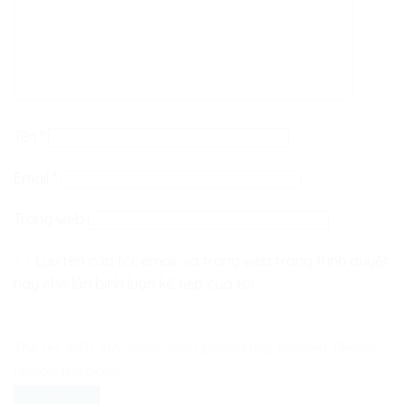
Tên
*
Email
*
Trang web
Lưu tên của tôi, email, và trang web trong trình duyệt
này cho lần bình luận kế tiếp của tôi.
The reCAPTCHA verification period has expired. Please
reload the page.