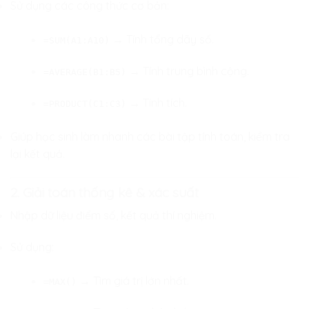
Sử dụng các công thức cơ bản:
→ Tính tổng dãy số.
=SUM(A1:A10)
→ Tính trung bình cộng.
=AVERAGE(B1:B5)
→ Tính tích.
=PRODUCT(C1:C3)
Giúp học sinh làm nhanh các bài tập tính toán, kiểm tra
lại kết quả.
2. Giải toán thống kê & xác suất
Nhập dữ liệu điểm số, kết quả thí nghiệm.
Sử dụng:
→ Tìm giá trị lớn nhất.
=MAX()