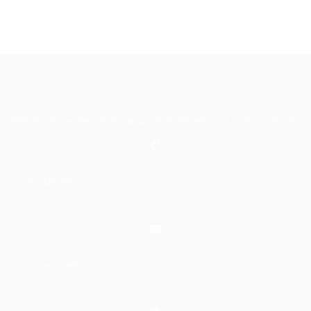
Hệ thống đào tạo theo phương pháp STEAM tiên tiến. Mọi chi tiết xin liên hệ:
0367 448 499
laptrinhkid.it@gmail.com