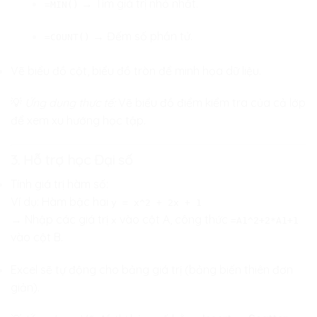
→ Tìm giá trị nhỏ nhất.
=MIN()
→ Đếm số phần tử.
=COUNT()
Vẽ biểu đồ cột, biểu đồ tròn để minh họa dữ liệu.
💡
Ứng dụng thực tế:
Vẽ biểu đồ điểm kiểm tra của cả lớp
để xem xu hướng học tập.
3. Hỗ trợ học Đại số
Tính giá trị hàm số:
Ví dụ: Hàm bậc hai
y = x^2 + 2x + 1
→ Nhập các giá trị
vào cột A, công thức
x
=A1^2+2*A1+1
vào cột B.
Excel sẽ tự động cho bảng giá trị (bảng biến thiên đơn
giản).