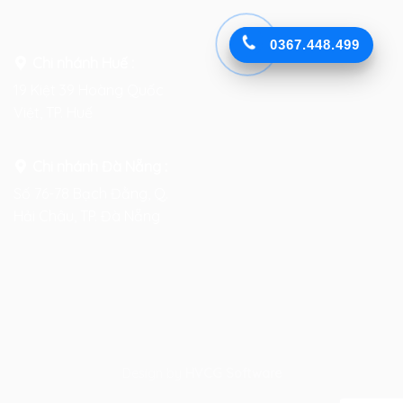
0367.448.499
Chi nhánh Huế :
19 Kiệt 39 Hoàng Quốc
Việt, TP. Huế
Chi nhánh Đà Nẵng :
Số 76-78 Bạch Đằng, Q.
Hải Châu, TP. Đà Nẵng
Design by
HVCG Software