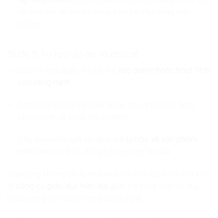
và làm việc nhóm khi cùng bạn bè xây dựng sản
phẩm.
Bước 5: Tự tạo dự án và chia sẻ
Sau khi làm quen, trẻ có thể
tạo game hoặc hoạt hình
của riêng mình
.
Code.org cho phép chia sẻ dự án với bạn bè hoặc
phụ huynh để cùng trải nghiệm.
Đây là cách tuyệt vời giúp trẻ
tự hào về sản phẩm
mình làm ra và có động lực học tập lâu dài.
Code.org không chỉ là một website học lập trình, mà còn
là
công cụ giáo dục hiện đại
giúp trẻ phát triển tư duy
logic, sáng tạo và kỹ năng công nghệ.