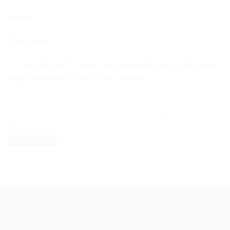
Email
*
Trang web
Lưu tên của tôi, email, và trang web trong trình duyệt
này cho lần bình luận kế tiếp của tôi.
The reCAPTCHA verification period has expired. Please
reload the page.