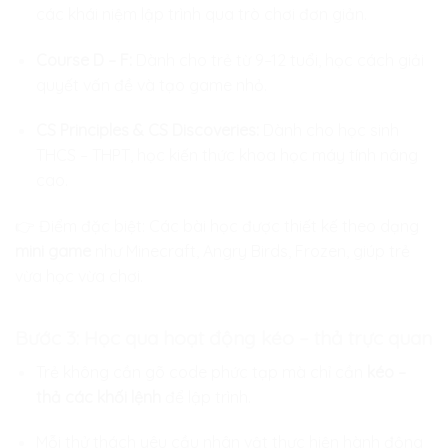
các khái niệm lập trình qua trò chơi đơn giản.
Course D – F:
Dành cho trẻ từ 9–12 tuổi, học cách giải
quyết vấn đề và tạo game nhỏ.
CS Principles & CS Discoveries:
Dành cho học sinh
THCS – THPT, học kiến thức khoa học máy tính nâng
cao.
👉 Điểm đặc biệt: Các bài học được thiết kế theo dạng
mini game
như Minecraft, Angry Birds, Frozen, giúp trẻ
vừa học vừa chơi.
Bước 3: Học qua hoạt động kéo – thả trực quan
Trẻ không cần gõ code phức tạp mà chỉ cần
kéo –
thả các khối lệnh
để lập trình.
Mỗi thử thách yêu cầu nhân vật thực hiện hành động