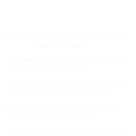
Bước 1: Đăng ký và tạo tài khoản trên Code.org
Truy cập website:
https://code.org
Chọn
Sign up
để tạo tài khoản bằng email hoặc liên
kết với tài khoản Google/Microsoft.
Trẻ có thể đăng ký dưới sự hướng dẫn của phụ huynh
hoặc giáo viên để đảm bảo an toàn thông tin.
Bước 2: Chọn khóa học phù hợp với độ tuổi
Code.org chia các khóa học theo cấp độ:
Course A – C:
Dành cho trẻ từ 4–8 tuổi, làm quen với