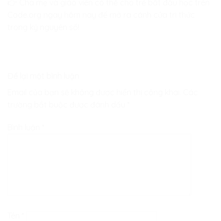
👉 Cha mẹ và giáo viên có thể cho trẻ bắt đầu học trên
Code.org ngay hôm nay để mở ra cánh cửa tri thức
trong kỷ nguyên số!
Để lại một bình luận
Email của bạn sẽ không được hiển thị công khai.
Các
trường bắt buộc được đánh dấu
*
Bình luận
*
Tên
*