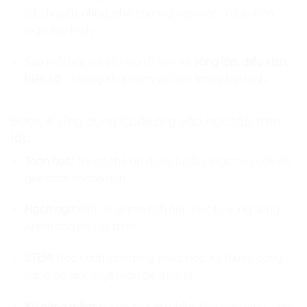
(di chuyển, nhảy, phá chướng ngại vật…) dựa trên
logic lập trình.
Sau mỗi bài, trẻ sẽ hiểu rõ hơn về
vòng lặp, điều kiện,
biến số
– những khái niệm cơ bản trong lập trình.
Bước 4: Ứng dụng Code.org vào học tập trên
lớp
Toán học:
Trẻ có thể áp dụng tư duy logic từ code để
giải toán nhanh hơn.
Ngôn ngữ:
Một số game tích hợp học từ vựng tiếng
Anh trong khi lập trình.
STEM:
Học cách vận dụng khoa học, kỹ thuật, công
nghệ để giải quyết vấn đề thực tế.
Kỹ năng mềm:
Luyện sự kiên nhẫn, khả năng thử – sai,