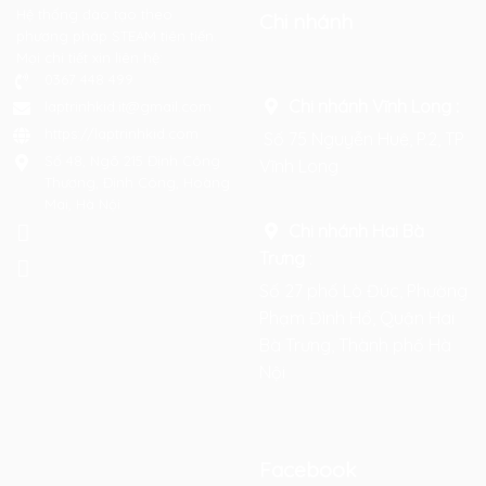
Hệ thống đào tạo theo
Chi nhánh
phương pháp STEAM tiên tiến.
Mọi chi tiết xin liên hệ:
0367 448 499
Chi nhánh Vĩnh Long :
laptrinhkid.it@gmail.com
https://laptrinhkid.com
Số 75 Nguyễn Huệ, P.2, TP
Số 48, Ngõ 215 Định Công
Vĩnh Long
Thượng, Định Công, Hoàng
Mai, Hà Nội
Chi nhánh Hai Bà
Trưng
:
Số 27 phố Lò Đúc, Phường
Phạm Đình Hổ, Quận Hai
Bà Trưng, Thành phố Hà
Nội
Facebook