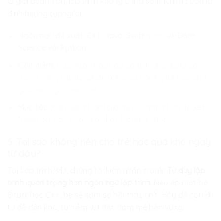
Ở giai đoạn này, lập trình không chỉ là sở thích mà còn là
định hướng tương lai.
Ngôn ngữ đề xuất:
C++, Java, Swift
hoặc
AI/Data
Science với Python
.
Đặc điểm:
Các ngôn ngữ này có tính ứng dụng cao
trong công nghiệp phần mềm và các kỳ thi học sinh
giỏi quốc gia, quốc tế.
Mục tiêu:
Xây dựng Portfolio (hồ sơ năng lực) để xét
tuyển đại học hoặc săn học bổng du học.
5. Tại sao không nên cho trẻ học quá khó ngay
từ đầu?
Tại
Lập trình KID
, chúng tôi luôn nhấn mạnh:
Tư duy lập
trình quan trọng hơn ngôn ngữ lập trình.
Nếu ép một bé
8 tuổi học C++, bé sẽ sớm sợ hãi máy tính. Hãy để con đi
từ dễ đến khó, từ niềm vui đến đam mê bền vững.