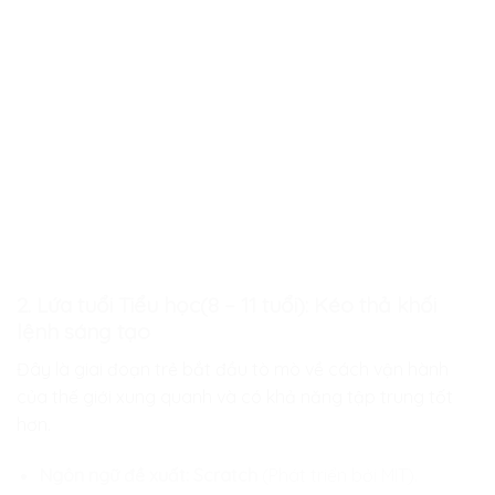
2. Lứa tuổi Tiểu học(8 – 11 tuổi): Kéo thả khối
lệnh sáng tạo
Đây là giai đoạn trẻ bắt đầu tò mò về cách vận hành
của thế giới xung quanh và có khả năng tập trung tốt
hơn.
Ngôn ngữ đề xuất:
Scratch
(Phát triển bởi MIT).