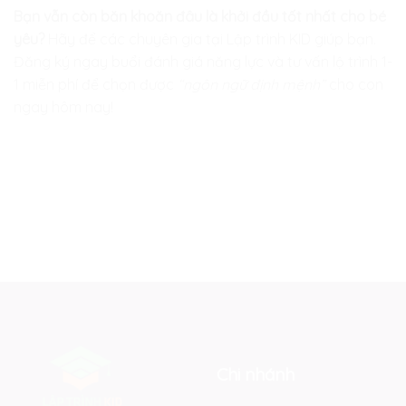
Bạn vẫn còn băn khoăn đâu là khởi đầu tốt nhất cho bé
yêu?
Hãy để các chuyên gia tại
Lập trình KID
giúp bạn.
Đăng ký ngay buổi đánh giá năng lực và tư vấn lộ trình 1-
1 miễn phí để chọn được
“ngôn ngữ định mệnh”
cho con
ngay hôm nay!
Chi nhánh