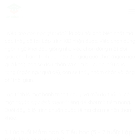
Skip
to
content
“Nên cho con học gì trước?”
là câu hỏi phổ biến nhất mà
các thầy cô tại
Lập trình KID
nhận được. Việc chọn đúng
ngôn ngữ khởi đầu giống như việc chọn đúng một đôi
giày cho hành trình dài: nếu đôi giày quá chật (ngôn ngữ
quá khó), con sẽ đau chân và sớm bỏ cuộc; nếu quá
rộng (ngôn ngữ quá dễ), con sẽ thấy nhàm chán và lãng
phí thời gian.
Lập trình là một hành trình tư duy, và mỗi độ tuổi lại có
một
“ngôn ngữ định mệnh”
riêng để khơi mở tiềm năng.
Dưới đây là lộ trình chuẩn quốc tế mà cha mẹ nên tham
khảo.
1. Lứa tuổi Mầm non & Tiểu học (5 – 7 tuổi): Lập
trình không dùng chữ