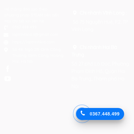
Hệ thống đào tạo theo
Chi nhánh Vĩnh Long :
phương pháp STEAM tiên tiến.
Mọi chi tiết xin liên hệ:
Số 75 Nguyễn Huệ, P.2, TP
0367 448 499
Vĩnh Long
laptrinhkid.it@gmail.com
https://laptrinhkid.com
Chi nhánh Hai Bà
Số 48, Ngõ 215 Định Công
Trưng
:
Thượng, Định Công, Hoàng
Mai, Hà Nội
Số 27 phố Lò Đúc, Phường
Phạm Đình Hổ, Quận Hai
Bà Trưng, Thành phố Hà
Nội
Facebook
0367.448.499