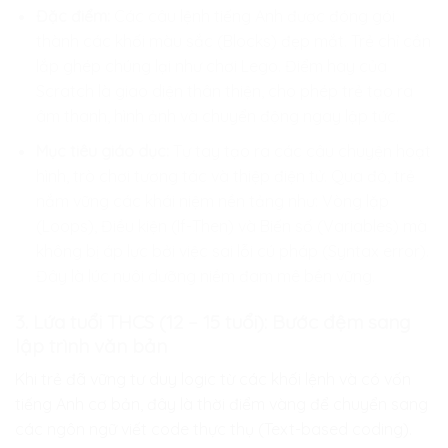
Đặc điểm:
Các câu lệnh tiếng Anh được đóng gói
thành các khối màu sắc (Blocks) đẹp mắt. Trẻ chỉ cần
lắp ghép chúng lại như chơi Lego. Điểm hay của
Scratch là giao diện thân thiện, cho phép trẻ tạo ra
âm thanh, hình ảnh và chuyển động ngay lập tức.
Mục tiêu giáo dục:
Tự tay tạo ra các câu chuyện hoạt
hình, trò chơi tương tác và thiệp điện tử. Qua đó, trẻ
nắm vững các khái niệm nền tảng như: Vòng lặp
(Loops), Điều kiện (If-Then) và Biến số (Variables) mà
không bị áp lực bởi việc sai lỗi cú pháp (Syntax error).
Đây là lúc nuôi dưỡng niềm đam mê bền vững.
3. Lứa tuổi THCS (12 – 15 tuổi): Bước đệm sang
lập trình văn bản
Khi trẻ đã vững tư duy logic từ các khối lệnh và có vốn
tiếng Anh cơ bản, đây là thời điểm vàng để chuyển sang
các ngôn ngữ viết code thực thụ (Text-based coding).