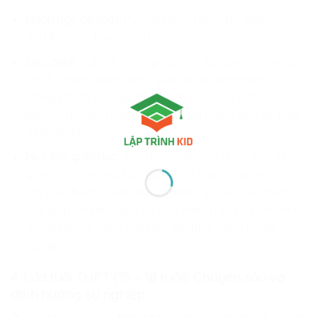
Ngôn ngữ đề xuất:
Python hoặc Lập trình Web
(HTML/CSS/JavaScript).
Đặc điểm:
Python có cú pháp cực kỳ gần gũi với ngôn
ngữ tự nhiên (tiếng Anh), giúp trẻ dễ dàng tiếp cận.
Trong khi đó, học lập trình Web mang lại sự hưng
phấn vì trẻ thấy ngay kết quả sản phẩm hiện thị trên
trình duyệt.
Mục tiêu giáo dục:
Xây dựng các ứng dụng thực tế,
giải các bài toán phức tạp bằng thuật toán hoặc tự
tay thiết kế một website cá nhân
“xịn xò”.
Giai đoạn
này giúp trẻ rèn luyện sự tỉ mỉ, kiên trì và bắt đầu hình
thành phong cách của một lập trình viên chuyên
nghiệp.
4. Lứa tuổi THPT (15 – 18 tuổi): Chuyên sâu và
định hướng sự nghiệp