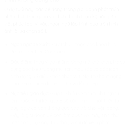
Ở độ tuổi này, các bé đang trong giai đoạn phát triển
nhận thức trực quan và chưa thành thạo kỹ năng đọc
viết phức tạp. Vì vậy, ngôn ngữ lập trình dựa trên hình
ảnh là lựa chọn số 1.
Ngôn ngữ đề xuất:
Scratch Jr hoặc các khóa học
Pre-reader trên Code.org.
Đặc điểm:
Thay vì gõ những dòng mã khô khan, trẻ sử
dụng các biểu tượng mũi tên, màu sắc và các icon
sinh động để điều khiển nhân vật. Mọi thứ hoạt động
dựa trên nguyên lý kéo – thả và lắp ghép.
Mục tiêu giáo dục:
Giúp trẻ hiểu về tính trình tự (nếu
làm bước A thì kết quả B sẽ xảy ra) và phát triển tư
duy logic cơ bản thông qua các trò chơi vận động.
Đây là giai đoạn để con làm quen với máy tính như
một công cụ sáng tạo thay vì chỉ để xem phim.