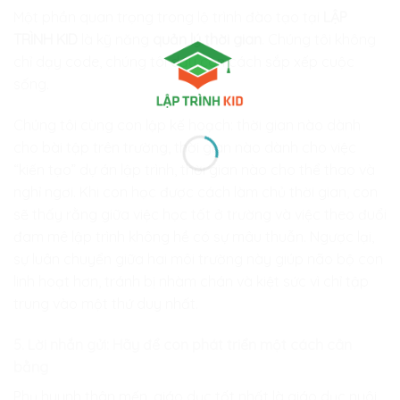
Một phần quan trọng trong lộ trình đào tạo tại
LẬP
TRÌNH KID
là kỹ năng
quản lý thời gian
. Chúng tôi không
chỉ dạy code, chúng tôi dạy con cách sắp xếp cuộc
sống.
Chúng tôi cùng con lập kế hoạch: thời gian nào dành
cho bài tập trên trường, thời gian nào dành cho việc
“kiến tạo” dự án lập trình, thời gian nào cho thể thao và
nghỉ ngơi. Khi con học được cách làm chủ thời gian, con
sẽ thấy rằng giữa việc học tốt ở trường và việc theo đuổi
đam mê lập trình không hề có sự mâu thuẫn. Ngược lại,
sự luân chuyển giữa hai môi trường này giúp não bộ con
linh hoạt hơn, tránh bị nhàm chán và kiệt sức vì chỉ tập
trung vào một thứ duy nhất.
5. Lời nhắn gửi: Hãy để con phát triển một cách cân
bằng
Phụ huynh thân mến, giáo dục tốt nhất là giáo dục nuôi