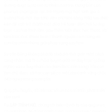
dưỡng được sự tò mò tự nhiên của trẻ. Đừng bắt con
phải lựa chọn giữa việc trở thành một học sinh giỏi ở
trường hay một lập trình viên nhí tiềm năng. Hãy tạo điều
kiện để con trở thành một đứa trẻ toàn diện, nơi tư duy
logic của lập trình làm giàu thêm kiến thức học thuật, và
kiến thức học thuật lại trở thành nguồn cảm hứng để
con lập trình những giải pháp sáng tạo hơn.
Sự cân bằng không phải là chia đôi thời gian một cách
cứng nhắc, mà là sự hòa quyện giữa tư duy logic (công
nghệ) và tư duy nhân văn (kiến thức nền tảng). Khi con
làm chủ được cả hai, con sẽ có một đôi cánh vững chắc
để bay xa trong tương lai.
Quý phụ huynh, đã đến lúc tối ưu hóa lộ trình phát triển
của con!
Tại
LẬP TRÌNH KID
, chúng tôi hiểu rõ nỗi lo của quý vị và
có giải pháp để đồng hành cùng con trong việc quản lý