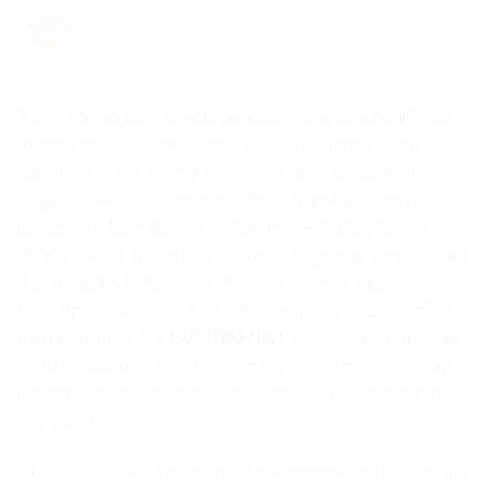
Skip
to
content
Trong những buổi trò chuyện cùng quý phụ huynh, tôi
thường nhận được một câu hỏi đầy trăn trở: “Con học
lập trình rất tốt, nhưng tôi sợ con sẽ lơ là các môn học
truyền thống tại trường như Toán, Văn hay Khoa học.
Liệu có sự đánh đổi nào ở đây không?”. Đây là một nỗi lo
rất xác đáng. Trong thời đại mà công nghệ lên ngôi, việc
duy trì một nền tảng kiến thức vững chắc (academic
foundation) vẫn là “cái rễ” để cây trí tuệ của con phát
triển bền vững. Tại
LẬP TRÌNH KID
, chúng tôi không nhìn
nhận lập trình và học thuật là hai con đường tách biệt,
mà là hai mảnh ghép bổ trợ hoàn hảo cho một trí tuệ
toàn diện.
1. Lập trình: “Kính lúp” giúp hiểu sâu hơn kiến thức truyền