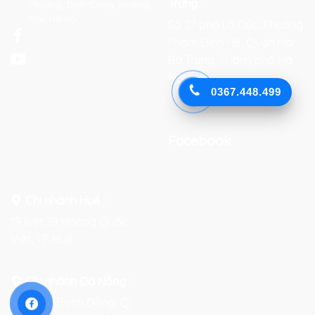
Trưng
:
Thượng, Định Công, Hoàng
Mai, Hà Nội
Số 27 phố Lò Đúc, Phường
Phạm Đình Hổ, Quận Hai
Bà Trưng, Thành phố Hà
Nội
0367.448.499
Facebook
Chi nhánh Huế :
19 Kiệt 39 Hoàng Quốc
Việt, TP. Huế
Chi nhánh Đà Nẵng :
Số 76-78 Bạch Đằng, Q.