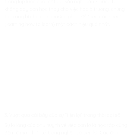
trong lập luận của một bài văn nghị luận. Chúng tôi
không dạy con học thay cho việc học ở trường, chúng
tôi trang bị cho con phương pháp để “học cách học”
(learning how to learn) một cách hiệu quả nhất.
3. Vượt qua cái bẫy của sự “tiện lợi” trong thời đại số
Sự lo lắng của phụ huynh về việc con lơ là học tập cũng
đến từ một thực tế: Công nghệ quá tiện lợi. Các ứng