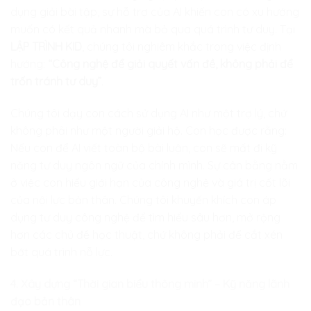
dụng giải bài tập, sự hỗ trợ của AI khiến con có xu hướng
muốn có kết quả nhanh mà bỏ qua quá trình tư duy. Tại
LẬP TRÌNH KID
, chúng tôi nghiêm khắc trong việc định
hướng:
“Công nghệ để giải quyết vấn đề, không phải để
trốn tránh tư duy”
.
Chúng tôi dạy con cách sử dụng AI như một trợ lý, chứ
không phải như một người giải hộ. Con học được rằng:
Nếu con để AI viết toàn bộ bài luận, con sẽ mất đi kỹ
năng tư duy ngôn ngữ của chính mình. Sự cân bằng nằm
ở việc con hiểu giới hạn của công nghệ và giá trị cốt lõi
của nội lực bản thân. Chúng tôi khuyến khích con áp
dụng tư duy công nghệ để tìm hiểu sâu hơn, mở rộng
hơn các chủ đề học thuật, chứ không phải để cắt xén
bớt quá trình nỗ lực.
4. Xây dựng “Thời gian biểu thông minh” – Kỹ năng lãnh
đạo bản thân