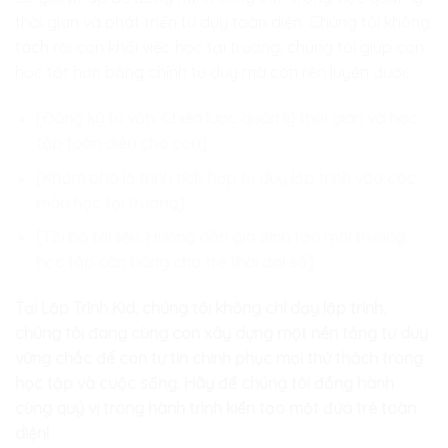
thời gian và phát triển tư duy toàn diện. Chúng tôi không
tách rời con khỏi việc học tại trường, chúng tôi giúp con
học tốt hơn bằng chính tư duy mà con rèn luyện được.
[Đăng ký tư vấn: Chiến lược quản lý thời gian và học
tập toàn diện cho con]
[Khám phá lộ trình tích hợp tư duy lập trình vào các
môn học tại trường]
[Tải bộ tài liệu: Hướng dẫn gia đình tạo môi trường
học tập cân bằng cho trẻ thời đại số]
Tại Lập Trình Kid, chúng tôi không chỉ dạy lập trình,
chúng tôi đang cùng con xây dựng một nền tảng tư duy
vững chắc để con tự tin chinh phục mọi thử thách trong
học tập và cuộc sống. Hãy để chúng tôi đồng hành
cùng quý vị trong hành trình kiến tạo một đứa trẻ toàn
diện!