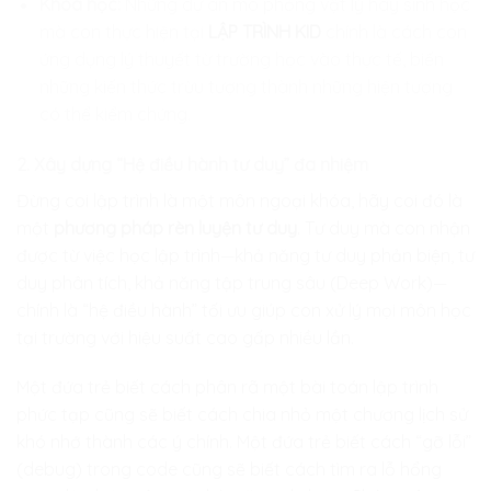
Khoa học:
Những dự án mô phỏng vật lý hay sinh học
mà con thực hiện tại
LẬP TRÌNH KID
chính là cách con
ứng dụng lý thuyết từ trường học vào thực tế, biến
những kiến thức trừu tượng thành những hiện tượng
có thể kiểm chứng.
2. Xây dựng “Hệ điều hành tư duy” đa nhiệm
Đừng coi lập trình là một môn ngoại khóa, hãy coi đó là
một
phương pháp rèn luyện tư duy
. Tư duy mà con nhận
được từ việc học lập trình—khả năng tư duy phản biện, tư
duy phân tích, khả năng tập trung sâu (Deep Work)—
chính là “hệ điều hành” tối ưu giúp con xử lý mọi môn học
tại trường với hiệu suất cao gấp nhiều lần.
Một đứa trẻ biết cách phân rã một bài toán lập trình
phức tạp cũng sẽ biết cách chia nhỏ một chương lịch sử
khó nhớ thành các ý chính. Một đứa trẻ biết cách “gỡ lỗi”
(debug) trong code cũng sẽ biết cách tìm ra lỗ hổng