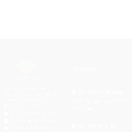
Chi nhánh
Hệ thống đào tạo theo
Chi nhánh Vĩnh Long :
phương pháp STEAM tiên tiến.
Mọi chi tiết xin liên hệ:
Số 75 Nguyễn Huệ, P.2, TP
0367 448 499
Vĩnh Long
laptrinhkid.it@gmail.com
https://laptrinhkid.com
Chi nhánh Hai Bà
Số 48, Ngõ 215 Định Công