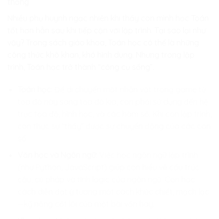
thống
Nhiều phụ huynh ngạc nhiên khi thấy con mình học Toán
tốt hơn hẳn sau khi tiếp cận với lập trình. Tại sao lại như
vậy? Trong sách giáo khoa, Toán học có thể là những
công thức khô khan, khó hình dung. Nhưng trong lập
trình, Toán học trở thành “công cụ sống”.
Toán học:
Để di chuyển một nhân vật trong game từ
tọa độ này sang tọa độ kia, con phải sử dụng đến hệ
trục tọa độ, hình học, và các hàm số. Khi con lập trình,
con thực sự “thấy” được sự chuyển động của các con
số.
Văn học và Ngôn ngữ:
Việc học ngôn ngữ lập trình
(như Python, JavaScript) giúp con hiểu về cấu trúc
câu, cú pháp và tính logic của ngôn ngữ. Con học
cách diễn đạt ý tưởng một cách khúc chiết, mạch lạc
—kỹ năng cốt lõi của một bài văn hay.