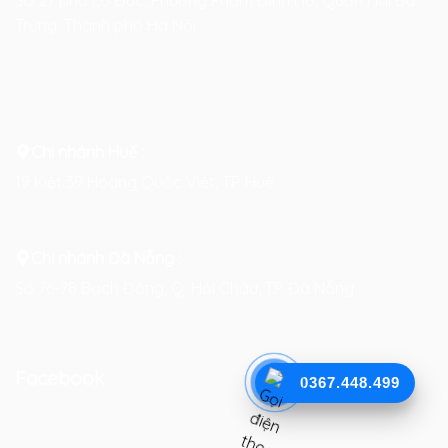
Số 27 phố Lò Đúc, Phường Phạm Đình Hổ, Quận Hai Bà
Trưng, Thành phố Hà Nội
Chi nhánh Huế :
19 Kiệt 39 Hoàng Quốc Việt, TP. Huế
Chi nhánh Đà Nẵng :
Số 76-78 Bạch Đằng, Q. Hải Châu, TP. Đà Nẵng
Facebook
0367.448.499