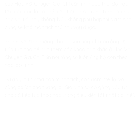
của Học Với Chuyên Gia. Chỉ cần nhìn qua thái độ học
tập của con là có thể biết được một trung tâm có phù
hợp với trẻ hay không. Nếu không phù hợp thì Nam Anh
cũng sẽ khó mà thích thú như vậy được.
Khi hỏi về định hướng cho bé sau này, chị nói rằng sẽ
tiếp tục cho bé học thêm các khóa học khác ở Học Với
Chuyên Gia. Chị Tiến nói rằng sẽ luôn ủng hộ con theo
học lập trình.
“Vì đây là thứ mà con mình thích, con đam mê, lại vô
cùng có ích cho tương lai. Gia đình sẽ cố gắng đầu tư
cho bé tiếp tục theo học trong điều kiện tốt nhất có thể”.