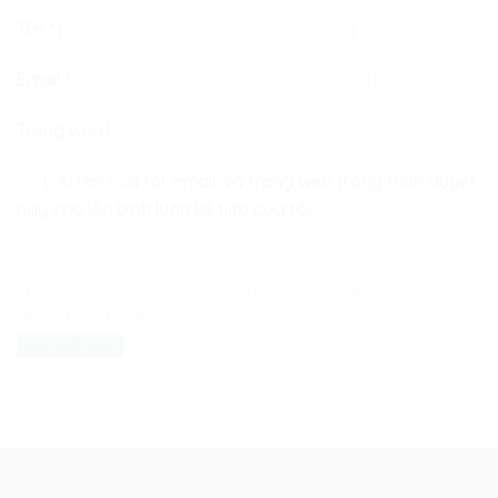
Tên
*
Email
*
Trang web
Lưu tên của tôi, email, và trang web trong trình duyệt
này cho lần bình luận kế tiếp của tôi.
The reCAPTCHA verification period has expired. Please
reload the page.