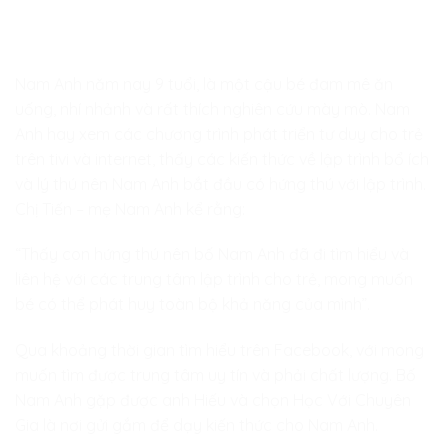
Nam Anh năm nay 9 tuổi, là một cậu bé đam mê ăn
uống, nhí nhảnh và rất thích nghiên cứu mày mò. Nam
Anh hay xem các chương trình phát triển tư duy cho trẻ
trên tivi và internet, thấy các kiến thức về lập trình bổ ích
và lý thú nên Nam Anh bắt đầu có hứng thú với lập trình.
Chị Tiến – mẹ Nam Anh kể rằng:
“Thấy con hứng thú nên bố Nam Anh đã đi tìm hiểu và
liên hệ với các trung tâm lập trình cho trẻ, mong muốn
bé có thể phát huy toàn bộ khả năng của mình”.
Qua khoảng thời gian tìm hiểu trên Facebook, với mong
muốn tìm được trung tâm uy tín và phải chất lượng. Bố
Nam Anh gặp được anh Hiếu và chọn Học Với Chuyên
Gia là nơi gửi gắm để dạy kiến thức cho Nam Anh.