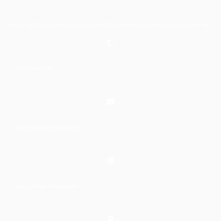
Hệ thống đào tạo theo phương pháp STEAM tiên tiến. Mọi chi tiết xin liên hệ:
0367 448 499
laptrinhkid.it@gmail.com
https://laptrinhkid.com