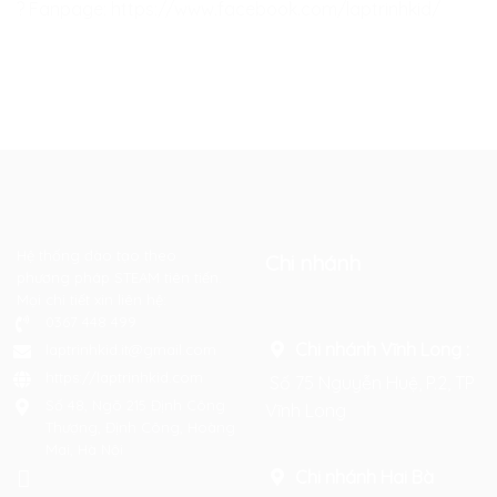
? Fanpage: https://www.facebook.com/laptrinhkid/
Hệ thống đào tạo theo
Chi nhánh
phương pháp STEAM tiên tiến.
Mọi chi tiết xin liên hệ:
0367 448 499
Chi nhánh Vĩnh Long :
laptrinhkid.it@gmail.com
https://laptrinhkid.com
Số 75 Nguyễn Huệ, P.2, TP
Số 48, Ngõ 215 Định Công
Vĩnh Long
Thượng, Định Công, Hoàng
Mai, Hà Nội
Chi nhánh Hai Bà