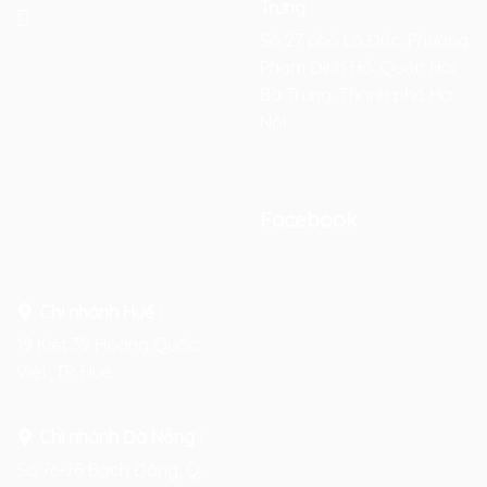
Trưng
:
Số 27 phố Lò Đúc, Phường
Phạm Đình Hổ, Quận Hai
Bà Trưng, Thành phố Hà
Nội
Facebook
Chi nhánh Huế :
19 Kiệt 39 Hoàng Quốc
Việt, TP. Huế
Chi nhánh Đà Nẵng :
Số 76-78 Bạch Đằng, Q.