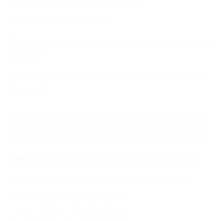
Dễ chủ động khám phá thêm ở nhà
Tăng sự tự tin khi chia sẻ
Khi trẻ thích học, việc học nâng cao sau này sẽ thuận lợi
hơn nhiều.
Đam mê là thứ không thể ép, nhưng có thể nuôi dưỡng
đúng cách.
3. Nhưng CLB trường học không phải là tất cả
Dù có nhiều ưu điểm, CLB vẫn tồn tại giới hạn nhất định.
Nhiều phụ huynh nhận ra rằng sau một thời gian, con:
Học theo nhóm nên khó theo sát năng lực riêng
Tiến độ phụ thuộc vào tập thể
Ít thời gian thực hành cá nhân