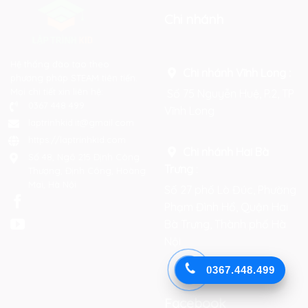
Chi nhánh
Hệ thống đào tạo theo
Chi nhánh Vĩnh Long :
phương pháp STEAM tiên tiến.
Mọi chi tiết xin liên hệ:
Số 75 Nguyễn Huệ, P.2, TP
0367 448 499
Vĩnh Long
laptrinhkid.it@gmail.com
https://laptrinhkid.com
Chi nhánh Hai Bà
Số 48, Ngõ 215 Định Công
Trưng
:
Thượng, Định Công, Hoàng
Mai, Hà Nội
Số 27 phố Lò Đúc, Phường
Phạm Đình Hổ, Quận Hai
Bà Trưng, Thành phố Hà
Nội
0367.448.499
Facebook