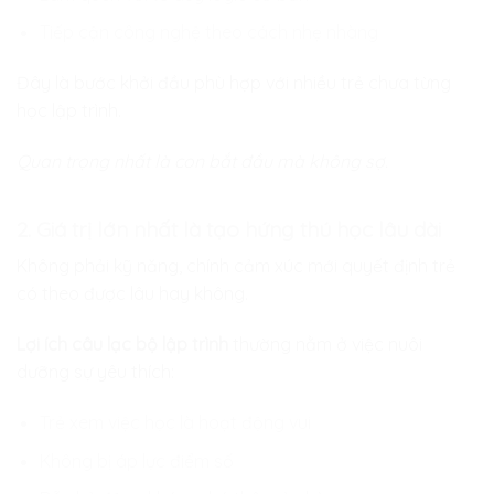
Tiếp cận công nghệ theo cách nhẹ nhàng
Đây là bước khởi đầu phù hợp với nhiều trẻ chưa từng
học lập trình.
Quan trọng nhất là con bắt đầu mà không sợ.
2. Giá trị lớn nhất là tạo hứng thú học lâu dài
Không phải kỹ năng, chính cảm xúc mới quyết định trẻ
có theo được lâu hay không.
Lợi ích câu lạc bộ lập trình
thường nằm ở việc nuôi
dưỡng sự yêu thích:
Trẻ xem việc học là hoạt động vui
Không bị áp lực điểm số