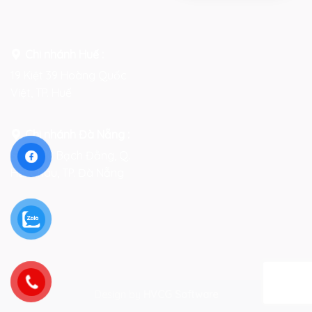
Chi nhánh Huế :
19 Kiệt 39 Hoàng Quốc
Việt, TP. Huế
Chi nhánh Đà Nẵng :
Số 76-78 Bạch Đằng, Q.
Hải Châu, TP. Đà Nẵng
Design by
HVCG Software