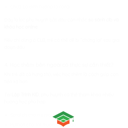
Chưa có định hướng rõ ràng
Đây là lúc phụ huynh bắt đầu cân nhắc
so sánh clb và
khóa học online
.
Nếu chỉ dừng ở CLB, trẻ có thể dễ bị “chững lại” sau giai
đoạn đầu.
4. Học thêm bên ngoài có thực sự cần thiết?
Khi trẻ đã có hứng thú, việc học thêm là cách giúp con
tiến xa hơn.
Tại
Lập Trình KID
, phụ huynh có thể tham khảo nhiều
hướng học phù hợp:
Scratch cho trẻ mới bắt đầu
Python cho trẻ muốn nâng cao