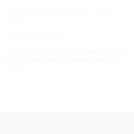
Điều quan trọng không phải học ở đâu, mà là học có
định hướng.
Đừng để sự hứng thú ban đầu của con dừng lại chỉ vì
thiếu định hướng tiếp theo.
Đăng ký tư vấn lộ trình bổ trợ tại Lập Trình KID để được
gợi ý cách kết hợp giữa CLB và khóa học phù hợp với
con bạn.