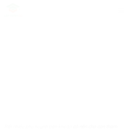
Skip
to
content
Rất nhiều phụ huynh băn khoăn
có nên cho con tham