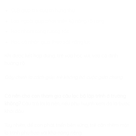
CLB giúp trẻ duy trì hứng thú
Lớp ngoài giúp phát triển kỹ năng rõ ràng
Học nhóm tăng tương tác
Học cá nhân giúp theo sát năng lực
Khi được kết hợp đúng, trẻ vừa học vui, vừa có định
hướng rõ.
Đây chính là cách giúp trẻ không bỏ cuộc giữa chừng.
Có nên cho con tham gia câu lạc bộ lập trình ở trường
không?
Câu trả lời là nên, nếu phụ huynh xem đó là bước
khởi đầu.
Tuy nhiên, để con phát triển bền vững, trẻ cần thêm một
lộ trình phù hợp với khả năng riêng.