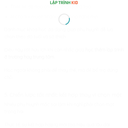
Thiết kế đồ họa cho trẻ thích sáng tạo
AI cho trẻ muốn khám phá công nghệ mới
Danh mục khóa học đa dạng giúp phụ huynh dễ lựa
chọn theo độ tuổi và sở thích.
Điều này rất hữu ích khi cân nhắc giữa
học thêm lập trình
ở trường hay trung tâm
.
Học ngoài không phải để thay thế, mà để bổ trợ đúng
chỗ.
5. Chiến lược tốt nhất: kết hợp thay vì chọn một
Nhiều phụ huynh mắc sai lầm khi nghĩ phải chọn một
trong hai.
Thực tế, sự kết hợp hợp lý mới tạo hiệu quả lâu dài: