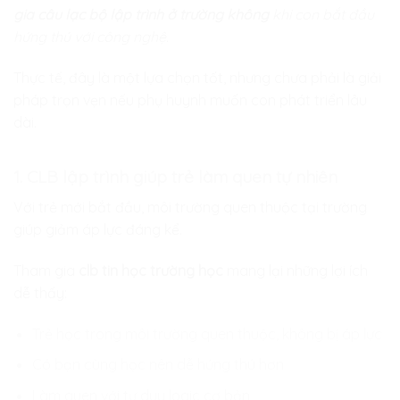
gia câu lạc bộ lập trình ở trường không
khi con bắt đầu
hứng thú với công nghệ.
Thực tế, đây là một lựa chọn tốt, nhưng chưa phải là giải
pháp trọn vẹn nếu phụ huynh muốn con phát triển lâu
dài.
1. CLB lập trình giúp trẻ làm quen tự nhiên
Với trẻ mới bắt đầu, môi trường quen thuộc tại trường
giúp giảm áp lực đáng kể.
Tham gia
clb tin học trường học
mang lại những lợi ích
dễ thấy:
Trẻ học trong môi trường quen thuộc, không bị áp lực
Có bạn cùng học nên dễ hứng thú hơn
Làm quen với tư duy logic cơ bản