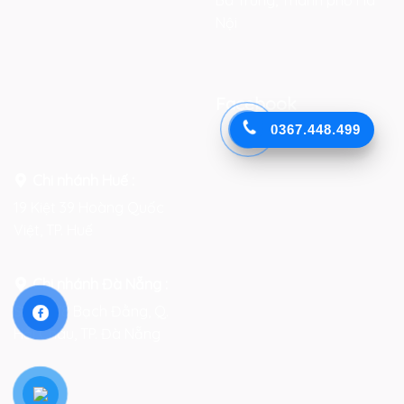
Bà Trưng, Thành phố Hà
Nội
Facebook
0367.448.499
Chi nhánh Huế :
19 Kiệt 39 Hoàng Quốc
Việt, TP. Huế
Chi nhánh Đà Nẵng :
Số 76-78 Bạch Đằng, Q.
Hải Châu, TP. Đà Nẵng