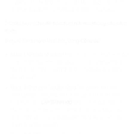
nghiệm, đó chính là “chỉ số vượt khó” (AQ) – tố chất
quan trọng nhất của một người làm công nghệ.
3. Chiến lược “Chuyển hóa đam mê” mà không cần cấm
đoán
Thay vì dùng mệnh lệnh, hãy dùng
Công cụ
:
Bước 1: Kết nối sở thích:
Hãy nói với con: “Ba/mẹ thấy
con rất thích game này, vậy con có muốn biết làm
thế nào để chính tay mình tạo ra một nhân vật như
thế không?”.
Bước 2: Cho con “quyền năng”:
Đưa con đến với
những môi trường lập trình trực quan (như Scratch
hay Python ở
LẬP TRÌNH KID
). Khi con thấy mình có
thể tự vẽ ra nhân vật, tự viết lệnh cho nó chạy, cảm
giác chinh phục này mạnh mẽ hơn nhiều so với việc
chỉ chơi game có sẵn.