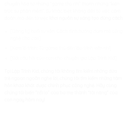
chuyển hóa từ những “game thủ nhí” thành những “kiến
trúc sư phần mềm”. Sự khác biệt không đến từ việc cấm
đoán, mà đến từ việc
khơi nguồn sự sáng tạo đúng cách
.
[Đăng ký buổi tư vấn: Cách định hướng đam mê công
nghệ cho con]
[Xem lộ trình: Từ game thủ đến lập trình viên nhí]
[Gửi câu hỏi của con cho chuyên gia Lập Trình Kid]
Tại Lập Trình Kid, chúng tôi không tìm kiếm những đứa
trẻ ngoan ngoãn nghe lời, chúng tôi tìm kiếm những tâm
hồn khao khát được chinh phục công nghệ. Hãy cùng
chúng tôi biến “nỗi lo” của ba mẹ thành “tài năng” của
con ngay hôm nay!