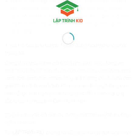
Bước 3: Thiết lập mục tiêu nhỏ:
Cùng con tạo ra một
trò chơi đơn giản trong 1 tuần. Khi con thấy thành
quả do mình tạo ra, con sẽ tự nhận ra: “Làm ra game
vui hơn nhiều so với việc chỉ ngồi chơi game người
khác làm”.
4. Vai trò của phụ huynh: Người đồng hành, không phải
trọng tài
Đừng đóng vai người cầm cân nảy mực, hãy đóng vai
một “nhà đầu tư” cho dự án của con. Hãy dành thời gian
xem con demo sản phẩm. Hãy đặt những câu hỏi để con
giải thích cách vận hành. Khi con cảm thấy ý tưởng của
mình được tôn trọng, con sẽ tự giác đặt ra những quy
tắc sử dụng máy tính lành mạnh hơn.
Quý phụ huynh, đã đến lúc “nâng cấp” trải nghiệm công
nghệ của con!
Tại
LẬP TRÌNH KID
, chúng tôi đã giúp hàng ngàn bạn nhỏ