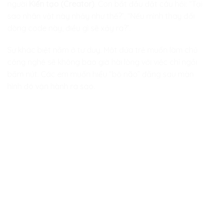
người
Kiến tạo (Creator)
. Con bắt đầu đặt câu hỏi: “Tại
sao nhân vật này nhảy như thế?”, “Nếu mình thay đổi
dòng code này, điều gì sẽ xảy ra?”.
Sự khác biệt nằm ở tư duy. Một đứa trẻ muốn làm chủ
công nghệ sẽ không bao giờ hài lòng với việc chỉ ngồi
bấm nút. Các em muốn hiểu “bộ não” đằng sau màn
hình đó vận hành ra sao.