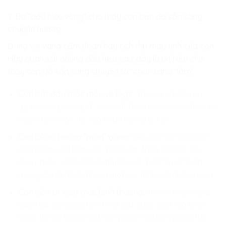
2. Ba “dấu hiệu vàng” cho thấy con bạn đã sẵn sàng
chuyển hướng
Đừng vội vàng cấm đoán hay tịch thu máy tính của con.
Hãy quan sát những dấu hiệu sau, đây là tín hiệu cho
thấy con đã sẵn sàng chuyển từ “chơi” sang “làm”:
Con bắt đầu thắc mắc về logic:
Thay vì chỉ kêu ca
“game này khó quá”, con bắt đầu hỏi về cách thiết kế
màn chơi hoặc tại sao nhân vật lại bị kẹt.
Con có xu hướng “mod” game:
Nếu con cố gắng tìm
cách thay đổi màu sắc nhân vật, thay đổi tốc độ
chạy, hoặc đơn giản là tìm tòi các bản “mẹo” trên
mạng, đó là tố chất của một lập trình viên tiềm năng.
Con kiên trì vượt mức bình thường:
Khi con sẵn sàng
dành cả giờ đồng hồ chỉ để lắp ghép một mô hình
hoặc tìm lỗi trong một sản phẩm mà con đang thử