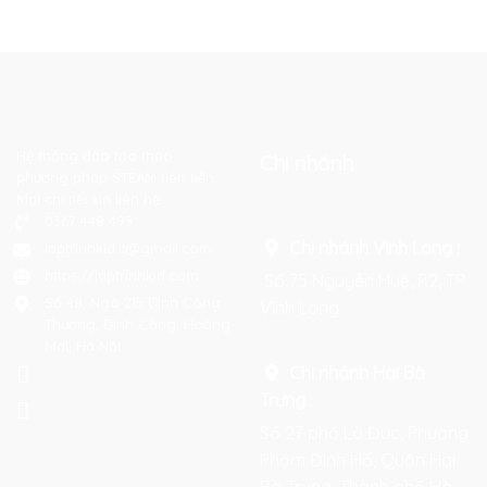
Hệ thống đào tạo theo
Chi nhánh
phương pháp STEAM tiên tiến.
Mọi chi tiết xin liên hệ:
0367 448 499
Chi nhánh Vĩnh Long :
laptrinhkid.it@gmail.com
https://laptrinhkid.com
Số 75 Nguyễn Huệ, P.2, TP
Số 48, Ngõ 215 Định Công
Vĩnh Long
Thượng, Định Công, Hoàng
Mai, Hà Nội
Chi nhánh Hai Bà
Trưng
:
Số 27 phố Lò Đúc, Phường
Phạm Đình Hổ, Quận Hai