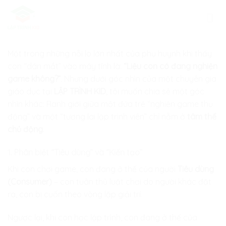
Skip
to
content
Một trong những nỗi lo lớn nhất của phụ huynh khi thấy
con “dán mắt” vào máy tính là:
“Liệu con có đang nghiện
game không?”
. Nhưng dưới góc nhìn của một chuyên gia
giáo dục tại
LẬP TRÌNH KID
, tôi muốn chia sẻ một góc
nhìn khác: Ranh giới giữa một đứa trẻ “nghiện game thụ
động” và một “tương lai lập trình viên” chỉ nằm ở
tâm thế
chủ động
.
1. Phân biệt “Tiêu dùng” và “Kiến tạo”
Khi con chơi game, con đang ở thế của người
Tiêu dùng
(Consumer)
– con tuân thủ luật chơi do người khác đặt
ra, con bị cuốn theo vòng lặp giải trí.
Ngược lại, khi con học lập trình, con đang ở thế của