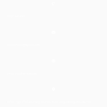
0367 448 499
laptrinhkid.it@gmail.com
https://laptrinhkid.com
Số 48, Ngõ 215 Định Công Thượng, Định Công, Hoàng Mai, Hà Nội