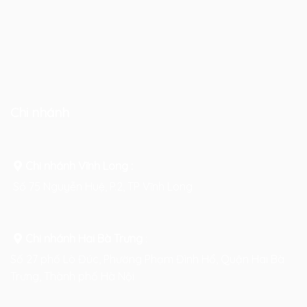
Chi nhánh
Chi nhánh Vĩnh Long :
Số 75 Nguyễn Huệ, P.2, TP Vĩnh Long
Chi nhánh Hai Bà Trưng
:
Số 27 phố Lò Đúc, Phường Phạm Đình Hổ, Quận Hai Bà
Trưng, Thành phố Hà Nội