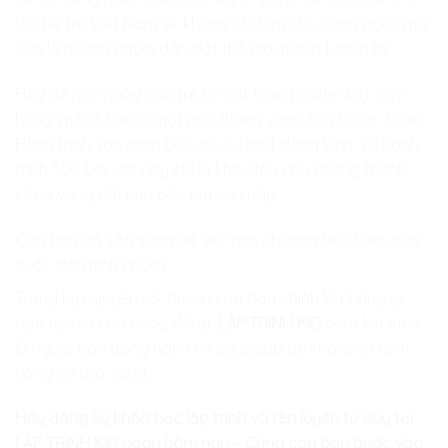
thế hệ trẻ Việt Nam sẽ không chỉ làm chủ công nghệ mà
còn là những người dẫn dắt thế giới trong tương lai.
Hãy để mỗi ngày của trẻ là một trang code đầy cảm
hứng, mỗi dự án là một nấc thang vươn tới những vì sao.
Hành trình vạn dặm bắt đầu từ một dòng lệnh, và hành
trình 300 bài viết này chỉ là khởi đầu cho những thành
công vang dội của các em sau này.
Con bạn đã sẵn sàng để viết nên chương tiếp theo của
cuộc đời mình chưa?
Trong kỷ nguyên số, di sản của bạn chính là những gì
bạn tạo ra cho cộng đồng.
LẬP TRÌNH KID
cam kết luôn
là người bạn đồng hành tin cậy, giúp bé khai phá tiềm
năng và tỏa sáng.
Hãy đăng ký khóa học lập trình và rèn luyện tư duy tại
LẬP TRÌNH KID ngay hôm nay – Cùng con bạn bước vào