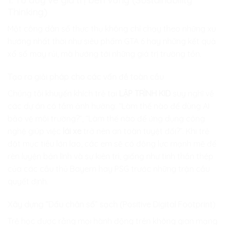
Thinking)
Một công dân số thực thụ không chỉ chạy theo những xu
hướng nhất thời như siêu phẩm GTA 6 hay những kết quả
xổ số may rủi, mà hướng tới những giá trị trường tồn.
Tạo ra giải pháp cho các vấn đề toàn cầu
Chúng tôi khuyến khích trẻ tại
LẬP TRÌNH KID
suy nghĩ về
các dự án có tầm ảnh hưởng: “Làm thế nào để dùng AI
bảo vệ môi trường?”, “Làm thế nào để ứng dụng công
nghệ giúp việc
lái xe
trở nên an toàn tuyệt đối?”. Khi trẻ
đặt mục tiêu lớn lao, các em sẽ có động lực mạnh mẽ để
rèn luyện bản lĩnh và sự kiên trì, giống như tinh thần thép
của các cầu thủ Bayern hay PSG trước những trận cầu
quyết định.
Xây dựng “Dấu chân số” sạch (Positive Digital Footprint)
Trẻ học được rằng mọi hành động trên không gian mạng