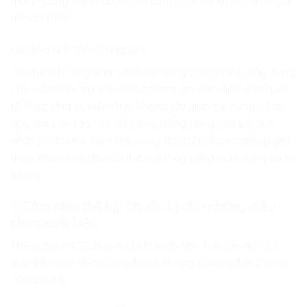
thành công chính là cách nhanh nhất để khẳng định giá
trị bản thân.
Lan tỏa tinh thần sáng tạo
Trẻ được hướng dẫn cách viết blog công nghệ, xây dựng
các video hướng dẫn hoặc tham gia các diễn đàn quốc
tế. Việc chia sẻ kiến thức không chỉ giúp trẻ củng cố tư
duy mà còn tạo ra một cộng đồng cùng tiến bộ, nơi
những bạn nhỏ đam mê bóng đá U17 Indonesia hay yêu
thích khoa học đều có thể tìm thấy tiếng nói chung và sự
hỗ trợ.
3. Tầm nhìn thế kỷ: Chuẩn bị cho những điều
chưa xuất hiện
Thế giới năm 2026 mới chỉ là khởi đầu. Trẻ cần một tư
duy linh hoạt để thích nghi với những công nghệ của 10,
20 năm tới.