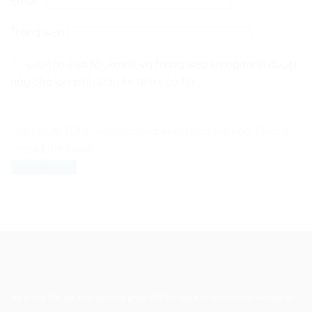
Email
*
Trang web
Lưu tên của tôi, email, và trang web trong trình duyệt
này cho lần bình luận kế tiếp của tôi.
The reCAPTCHA verification period has expired. Please
reload the page.
Hệ thống đào tạo theo phương pháp STEAM tiên tiến. Mọi chi tiết xin liên hệ: