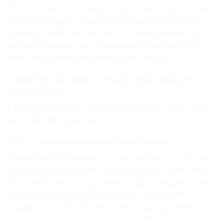
đều lưu lại dấu vết. Chúng tôi dạy trẻ cách xây dựng hình
ảnh cá nhân uy tín, chuyên nghiệp và đầy lòng trắc ẩn.
Một di sản số tốt đẹp sẽ là tấm hộ chiếu quyền năng
giúp trẻ tự tin bước vào những giảng đường danh giá
hay những tập đoàn tài chính lớn trên thế giới.
2. Bản lĩnh dẫn dắt và Truyền cảm hứng cho
thế hệ kế cận
Người sở hữu tri thức và công nghệ có trách nhiệm chia
sẻ và dẫn dắt người khác.
Tư duy của một người thầy (Mentor Mindset)
Tại
LẬP TRÌNH KID
, những học viên xuất sắc được khuyến
khích hỗ trợ các bạn mới. Việc chia sẻ cách “gỡ lỗi” hay
tối ưu hóa thuật toán giúp trẻ rèn luyện phong thái tự tin,
điềm tĩnh và phong cách diễn đạt lôi cuốn như MC
Nguyễn Cao Kỳ Duyên. Trẻ hiểu rằng: giúp người khác