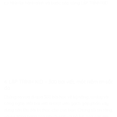
👉 Nhìn lại hành trình và bước tiếp cùng LẬP TRÌNH KID
4. LẬP TRÌNH KID – 300 bài viết, một niềm tin sắt
đá
Chúng ta vừa đi qua 300 bài học về kỹ năng, tư duy và
công nghệ. Mỗi bài viết là một viên gạch góp phần xây
dựng nên lâu đài tri thức cho con bạn. Chúng tôi tin rằng,
với sự đồng hành của phụ huynh và nỗ lực của các em,