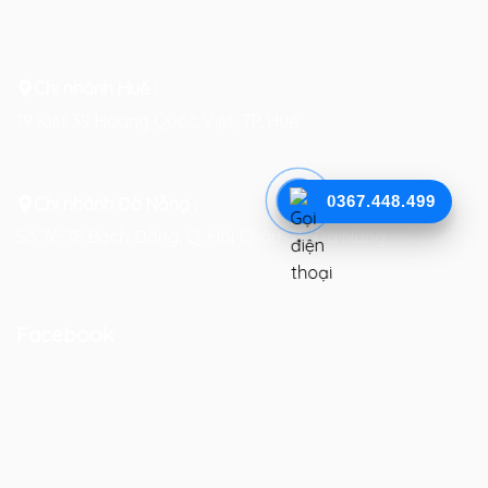
Chi nhánh Huế :
19 Kiệt 39 Hoàng Quốc Việt, TP. Huế
0367.448.499
Chi nhánh Đà Nẵng :
Số 76-78 Bạch Đằng, Q. Hải Châu, TP. Đà Nẵng
Facebook