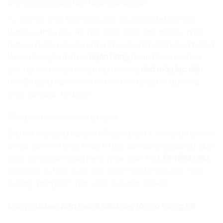
Khả năng dự báo và Thích nghi nhanh
Tư duy lập trình hệ thống giúp trẻ không bị bất ngờ
trước sự thay đổi. Trẻ biết cách phân tích dữ liệu, nhận
diện xu hướng và sẵn sàng chuyển mình. Dù trong tương
lai có những hình thức
ngân hàng
hoàn toàn mới hay
các nguồn năng lượng thay thế cho
nhà máy lọc dầu
,
trẻ vẫn sẽ là người cầm lái nhờ nền tảng tư duy vững
chắc đã được tôi luyện.
Sống một cuộc đời có ý nghĩa
Sau tất cả, công nghệ chỉ là công cụ. Di sản lớn nhất mà
trẻ để lại chính là sự tử tế, trí tuệ và những giải pháp giúp
cuộc sống con người hạnh phúc hơn. Tại
LẬP TRÌNH KID
,
chúng tôi tự hào được góp phần nhỏ bé vào việc nuôi
dưỡng những tâm hồn và trí tuệ cao đẹp đó.
Cùng con bạn kiến tạo di sản rạng rỡ cho tương lai!