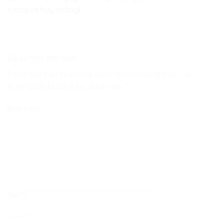
tương lai huy hoàng!
Để lại một bình luận
Email của bạn sẽ không được hiển thị công khai.
Các
trường bắt buộc được đánh dấu
*
Bình luận
*
Tên
*