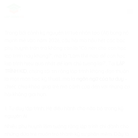
Skip
to
content
Trong bối cảnh kỷ nguyên trí tuệ nhân tạo (AI) bùng nổ
mạnh mẽ vào năm 2026, câu hỏi mà hầu hết các bậc
phụ huynh trăn trở không còn là “Có nên cho con học
lập trình hay không?”, mà là “Làm thế nào để con học
lập trình hiệu quả nhất để làm chủ tương lai?”. Tại
LẬP
TRÌNH KID
, chúng tôi tin rằng lập trình không đơn thuần
là một môn học kỹ thuật, mà là
ngôn ngữ của tư duy
–
chiếc chìa khóa giúp trẻ mở cánh cửa đến với những cơ
hội không giới hạn.
1. Tư duy lập trình: Hệ điều hành cho não bộ trong kỷ
nguyên AI
Nhiều phụ huynh lầm tưởng rằng lập trình chỉ dành cho
những đứa trẻ muốn trở thành kỹ sư phần mềm. Đây là