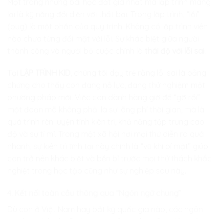
Một trong những bài học đắt giá nhất mà lập trình mang
lại là kỹ năng đối diện với thất bại. Trong lập trình, “lỗi”
(bug) là một phần của quy trình. Không có lập trình viên
nào chưa từng đối mặt với lỗi. Sự khác biệt giữa người
thành công và người bỏ cuộc chính là
thái độ với lỗi sai
.
Tại
LẬP TRÌNH KID
, chúng tôi dạy trẻ rằng lỗi sai là bằng
chứng cho thấy con đang nỗ lực, đang thử nghiệm một
phương pháp mới. Việc con dành hàng giờ để “gỡ rối”
một đoạn mã không phải là sự lãng phí thời gian, mà là
quá trình rèn luyện tính kiên trì, khả năng tập trung cao
độ và sự tỉ mỉ. Trong một xã hội nơi mọi thứ diễn ra quá
nhanh, sự kiên trì tĩnh tại này chính là “vũ khí bí mật” giúp
con trở nên khác biệt và bền bỉ trước mọi thử thách khắc
nghiệt trong học tập cũng như sự nghiệp sau này.
4. Kết nối toàn cầu thông qua “Ngôn ngữ chung”
Dù con ở Việt Nam hay bất kỳ quốc gia nào, các ngôn