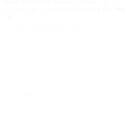
Tại
LẬP TRÌNH KID
, chúng tôi không xây dựng một lò
luyện thi code. Chúng tôi xây dựng một
cộng đồng sáng
tạo
.
Mentor là người truyền cảm hứng:
Không chỉ là kỹ
thuật viên, Mentor của chúng tôi được đào tạo bài
bản về tâm lý giáo dục để luôn đặt câu hỏi gợi mở,
khuyến khích sự tò mò thay vì đưa ra đáp án sẵn có.
Lộ trình cá nhân hóa:
Mỗi bé là một cá thể duy nhất
với những sở thích khác biệt. Chúng tôi thiết kế lộ trình
dựa trên đam mê của con – từ game, trí tuệ nhân tạo,
thiết kế website cho đến robot.
Môi trường kết nối:
Chúng tôi tổ chức các buổi thuyết
trình dự án, các hoạt động nhóm, giúp con rèn luyện
kỹ năng mềm – kỹ năng sinh tồn quan trọng nhất
trong thế kỷ 21: Giao tiếp, làm việc nhóm và tư duy
phản biện.