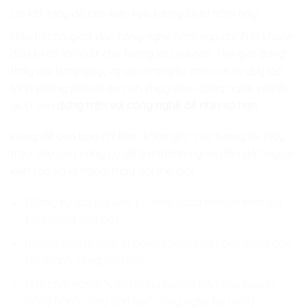
Lời kết: Hãy để con kiến tạo tương lai từ hôm nay
Đầu tư cho giáo dục công nghệ hôm nay chính là khoản
đầu tư có lãi nhất cho tương lai của con. Thế giới đang
thay đổi từng giây, và việc trang bị cho con tư duy lập
trình không phải là ép con chạy theo công nghệ, mà là
giúp con
đứng trên vai công nghệ để nhìn xa hơn
.
Đừng để con bạn chỉ làm “khán giả” của tương lai. Hãy
trao cho con công cụ để trở thành người dẫn dắt, người
kiến tạo và là người thay đổi thế giới.
[Đăng ký trải nghiệm 1-1: Xem cách Mentor khơi gợi
tiềm năng của bé]
[Khám phá lộ trình chuyên sâu: Đồng hành cùng con
trở thành công dân số]
[Tải cẩm nang: “Cẩm nang hướng dẫn phụ huynh
đồng hành cùng con học công nghệ tại nhà”]