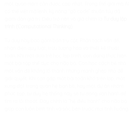
một quan niệm cần được cập nhật. Trong thế giới mà AI
có thể viết mã lệnh, kỹ năng “gõ code” thuần túy đã
giảm dần giá trị. Điều trở nên vô giá chính là
Tư duy lập
trình (Computational Thinking)
.
Tư duy này bao gồm bốn trụ cột: Phân tách vấn đề,
nhận diện quy luật, trừu tượng hóa và thiết kế thuật
toán. Khi một đứa trẻ học lập trình, con đang thực hiện
một bài tập thể dục cho não bộ. Con học cách bẻ nhỏ
một vấn đề khổng lồ thành những mảnh ghép nhỏ dễ
giải quyết. Khi con gặp một bài toán khó trên lớp, một
xung đột trong quan hệ bạn bè, hay một dự án nhóm
phức tạp, tư duy hệ thống này sẽ tự động vận hành để
tìm ra lối thoát. Đây chính là “hệ điều hành” cho não bộ
giúp con luôn bình tĩnh và sắc bén trước mọi tình huống.