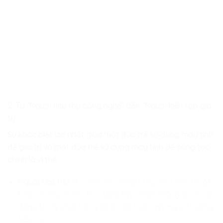
2. Từ “Người tiêu thụ công nghệ” đến “Người kiến tạo giá
trị”
Sự khác biệt lớn nhất giữa một đứa trẻ sử dụng máy tính
để giải trí và một đứa trẻ sử dụng máy tính để sáng tạo
chính là vị thế.
Người tiêu thụ:
Bị cuốn vào dòng chảy của các thuật
toán mạng xã hội, thụ động tiếp nhận thông tin và dễ
dàng bị chi phối bởi quảng cáo hoặc những xu hướng
tiêu cực.