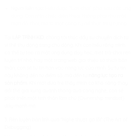
Người kiến tạo:
Hiểu được “luật chơi” phía sau các ứng
dụng. Con nhìn chiếc điện thoại không phải như một
món đồ chơi, mà là một công cụ để thực thi ý tưởng.
Tại
LẬP TRÌNH KID
, chúng tôi thúc đẩy sự chuyển dịch từ
vị thế thụ động sang chủ động. Khi con hiểu rằng mình
có thể tự tạo ra một ứng dụng dạy học, một trò chơi rèn
luyện trí nhớ, hay một trang web giới thiệu sở thích bản
thân, con sẽ tự tin hơn vào năng lực của mình. Sự tự tin
này không đến từ điểm số, mà đến từ
năng lực tạo ra
sản phẩm
. Khi một đứa trẻ thấy mình có khả năng thay
đổi thế giới xung quanh thông qua công nghệ, con sẽ
phát triển một tinh thần làm chủ (Ownership mindset)
đầy mạnh mẽ.
3. Rèn luyện bản lĩnh qua “Nghệ thuật gỡ lỗi” (The Art of
Debugging)