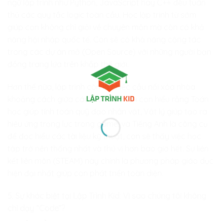
ngữ lập trình như Python, JavaScript hay C++ đều tuân
thủ các quy tắc logic toàn cầu. Học lập trình từ sớm
giúp con không chỉ giỏi về chuyên môn mà còn có khả
năng hội nhập quốc tế. Con sẽ có khả năng cộng tác
trong các dự án mở (Open Source) với những người bạn
đồng trang lứa trên khắp thế giới.
Hơn thế nữa, lập trình còn là chiếc cầu nối xóa nhòa
khoảng cách giữa các môn học. Khi con hiểu rằng Toán
học giúp tính toán quỹ đạo nhân vật, Vật lý giúp tạo ra
hiệu ứng trọng lực trong game, và Tiếng Anh là công cụ
để đọc hiểu các tài liệu kỹ thuật, con sẽ thấy việc học
tập trở nên thống nhất và thú vị hơn bao giờ hết. Sự liên
kết liên môn (STEAM) này chính là phương pháp giáo dục
hiện đại nhất giúp con phát triển toàn diện.
5. Sự khác biệt tại Lập Trình Kid: Vì sao chúng tôi không
chỉ dạy “Code”?