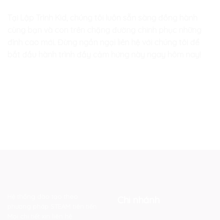
Tại Lập Trình Kid, chúng tôi luôn sẵn sàng đồng hành
cùng bạn và con trên chặng đường chinh phục những
đỉnh cao mới. Đừng ngần ngại liên hệ với chúng tôi để
bắt đầu hành trình đầy cảm hứng này ngay hôm nay!
Hệ thống đào tạo theo
Chi nhánh
phương pháp STEAM tiên tiến.
Mọi chi tiết xin liên hệ: