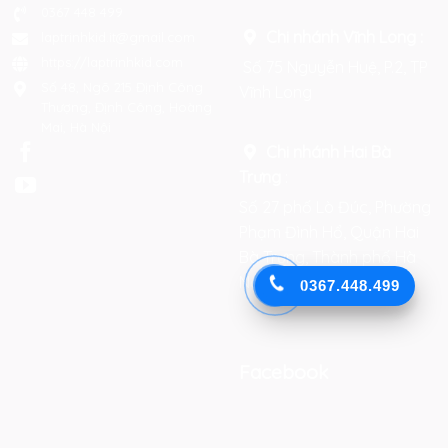
0367 448 499
Chi nhánh Vĩnh Long :
laptrinhkid.it@gmail.com
https://laptrinhkid.com
Số 75 Nguyễn Huệ, P.2, TP
Số 48, Ngõ 215 Định Công
Vĩnh Long
Thượng, Định Công, Hoàng
Mai, Hà Nội
Chi nhánh Hai Bà
Trưng
:
Số 27 phố Lò Đúc, Phường
Phạm Đình Hổ, Quận Hai
Bà Trưng, Thành phố Hà
Nội
0367.448.499
Facebook