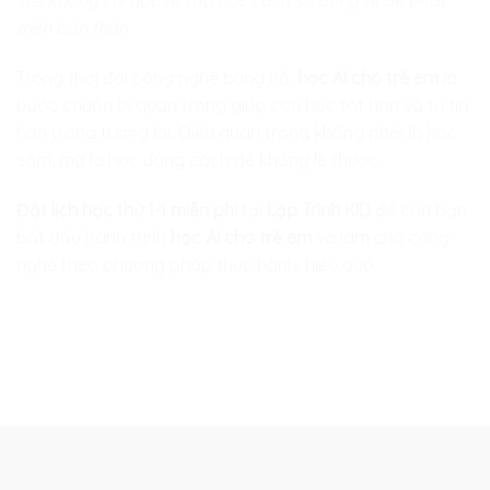
Trẻ không chỉ học AI, mà học cách sử dụng AI để phát
triển bản thân.
Trong thời đại công nghệ bùng nổ,
học AI cho trẻ em
là
bước chuẩn bị quan trọng giúp con học tốt hơn và tự tin
hơn trong tương lai. Điều quan trọng không phải là học
sớm, mà là học đúng cách để không lệ thuộc.
Đặt lịch học thử 1-1 miễn phí
tại
Lập Trình KID
để con bạn
bắt đầu hành trình
học AI cho trẻ em
và làm chủ công
nghệ theo phương pháp thực hành, hiệu quả.