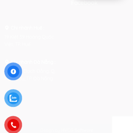
Facebook
Chi nhánh Huế :
19 Kiệt 39 Hoàng Quốc
Việt, TP. Huế
Chi nhánh Đà Nẵng :
Số 76-78 Bạch Đằng, Q.
Hải Châu, TP. Đà Nẵng
Design by
HVCG Software