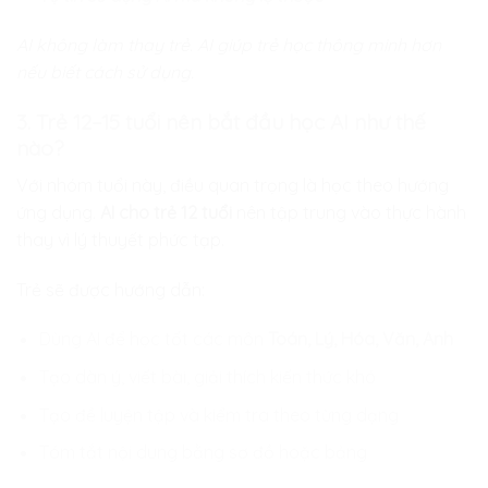
AI không làm thay trẻ. AI giúp trẻ học thông minh hơn
nếu biết cách sử dụng.
3. Trẻ 12–15 tuổi nên bắt đầu học AI như thế
nào?
Với nhóm tuổi này, điều quan trọng là học theo hướng
ứng dụng.
AI cho trẻ 12 tuổi
nên tập trung vào thực hành
thay vì lý thuyết phức tạp.
Trẻ sẽ được hướng dẫn:
Dùng AI để học tốt các môn
Toán, Lý, Hóa, Văn, Anh
Tạo dàn ý, viết bài, giải thích kiến thức khó
Tạo đề luyện tập và kiểm tra theo từng dạng
Tóm tắt nội dung bằng sơ đồ hoặc bảng