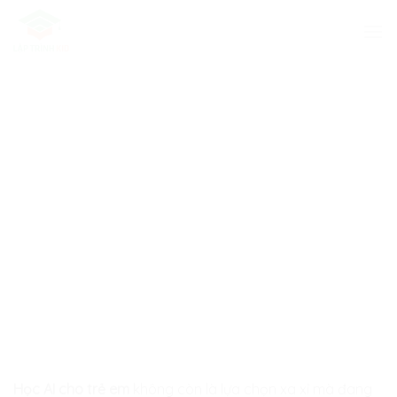
Skip
to
content
Học AI cho trẻ em
không còn là lựa chọn xa xỉ mà đang