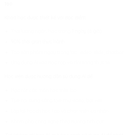
tạo
.
Khóa học được thiết kế với đặc điểm:
Thời lượng ngắn, học trong
1 ngày (6 giờ)
90% thời gian thực hành
Tạo sản phẩm ngay trong lớp: video, slide, chatbot
Ứng dụng AI vào học tập và đời sống thực tế
Học viên được hướng dẫn sử dụng AI để:
Học tốt các môn học trên lớp
Tạo nội dung sáng tạo như video, bài viết
Lập kế hoạch học tập và phát triển cá nhân
Khám phá công nghệ theo hướng tích cực