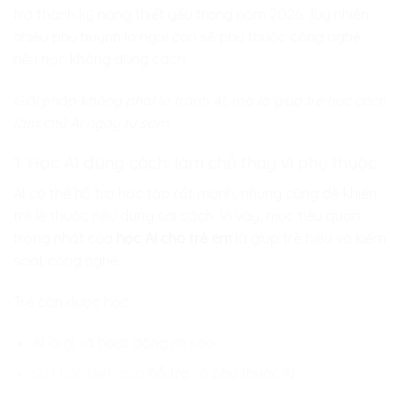
trở thành kỹ năng thiết yếu trong năm 2026. Tuy nhiên,
nhiều phụ huynh lo ngại con sẽ phụ thuộc công nghệ
nếu học không đúng cách.
Giải pháp không phải là tránh AI, mà là giúp trẻ học cách
làm chủ AI ngay từ sớm.
1. Học AI đúng cách: làm chủ thay vì phụ thuộc
AI có thể hỗ trợ học tập rất mạnh, nhưng cũng dễ khiến
trẻ lệ thuộc nếu dùng sai cách. Vì vậy, mục tiêu quan
trọng nhất của
học AI cho trẻ em
là giúp trẻ hiểu và kiểm
soát công nghệ.
Trẻ cần được học:
AI là gì và hoạt động ra sao
Sự khác biệt giữa
hỗ trợ
và
phụ thuộc AI