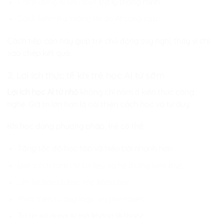
Cách dùng AI như một
trợ lý thông minh
Cách kiểm tra thông tin do AI cung cấp
Cách tiếp cận này giúp trẻ chủ động suy nghĩ, thay vì chỉ
sao chép kết quả.
2. Lợi ích thực tế khi trẻ học AI từ sớm
Lợi ích học AI từ nhỏ
không chỉ nằm ở kiến thức công
nghệ. Giá trị lớn hơn là cải thiện cách học và tư duy.
Khi học đúng phương pháp, trẻ có thể:
Tăng tốc độ học tập và hiểu bài nhanh hơn
Biết cách tóm tắt tài liệu và hệ thống kiến thức
Lên kế hoạch học tập khoa học
Phát triển tư duy logic và phản biện
Tự tin sử dụng AI mà không lệ thuộc