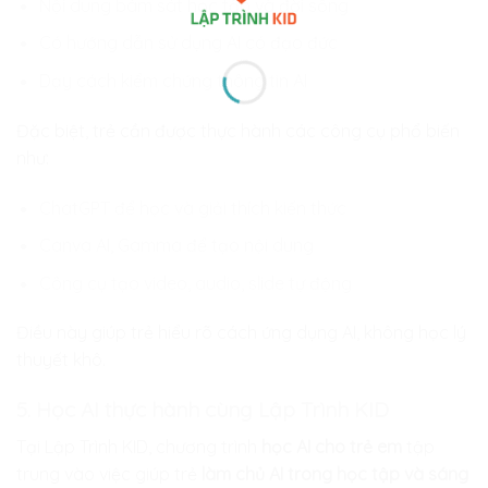
Nội dung bám sát học tập và đời sống
Có hướng dẫn sử dụng AI có đạo đức
Dạy cách kiểm chứng thông tin AI
Đặc biệt, trẻ cần được thực hành các công cụ phổ biến
như:
ChatGPT để học và giải thích kiến thức
Canva AI, Gamma để tạo nội dung
Công cụ tạo video, audio, slide tự động
Điều này giúp trẻ hiểu rõ cách ứng dụng AI, không học lý
thuyết khô.
5. Học AI thực hành cùng Lập Trình KID
Tại Lập Trình KID, chương trình
học AI cho trẻ em
tập
trung vào việc giúp trẻ
làm chủ AI trong học tập và sáng