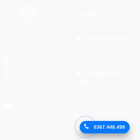
Chi nhánh
Hệ thống đào tạo theo
Chi nhánh Vĩnh Long :
phương pháp STEAM tiên tiến.
Mọi chi tiết xin liên hệ:
Số 75 Nguyễn Huệ, P.2, TP
0367 448 499
Vĩnh Long
laptrinhkid.it@gmail.com
https://laptrinhkid.com
Chi nhánh Hai Bà
Số 48, Ngõ 215 Định Công
Trưng
:
Thượng, Định Công, Hoàng
Mai, Hà Nội
Số 27 phố Lò Đúc, Phường
Phạm Đình Hổ, Quận Hai
Bà Trưng, Thành phố Hà
Nội
0367.448.499