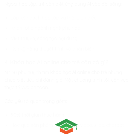
Ngoài học tập, trẻ còn biết ứng dụng AI vào đời sống:
Lập kế hoạch học tập và thời gian biểu
Khám phá ngành nghề phù hợp
Viết truyện, sáng tạo nội dung
Rèn kỹ năng thuyết trình và phản biện
4. Khóa học AI online cho trẻ cần có gì?
Nhiều phụ huynh tìm
khóa học AI online cho trẻ
nhưng
chưa biết tiêu chí đánh giá. Một chương trình tốt cần vừa
thực tế vừa an toàn.
Các yếu tố quan trọng gồm:
90% thời gian thực hành
Học qua sản phẩm thực tế như video, slide, chatbot