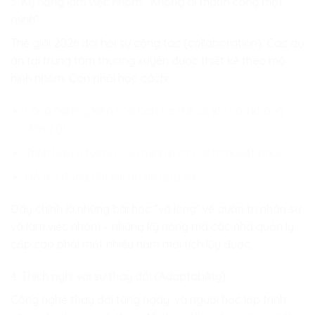
3. Kỹ năng làm việc nhóm: “Không ai thành công một
mình”
Thế giới 2026 đòi hỏi sự cộng tác (collaboration). Các dự
án tại trung tâm thường xuyên được thiết kế theo mô
hình nhóm. Con phải học cách:
Lắng nghe ý kiến của bạn bè (kể cả khi con không
đồng ý).
Trình bày ý tưởng của mình một cách thuyết phục.
Hỗ trợ đồng đội khi dự án gặp lỗi.
Đây chính là những bài học “vỡ lòng” về quản trị nhân sự
và làm việc nhóm – những kỹ năng mà các nhà quản lý
cấp cao phải mất nhiều năm mới tích lũy được.
4. Thích nghi với sự thay đổi (Adaptability)
Công nghệ thay đổi từng ngày, và người học lập trình