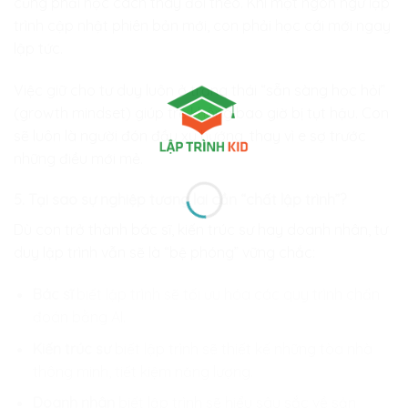
cũng phải học cách thay đổi theo. Khi một ngôn ngữ lập
trình cập nhật phiên bản mới, con phải học cái mới ngay
lập tức.
Việc giữ cho tư duy luôn ở trạng thái “sẵn sàng học hỏi”
(growth mindset) giúp trẻ không bao giờ bị tụt hậu. Con
sẽ luôn là người đón đầu xu hướng, thay vì e sợ trước
những điều mới mẻ.
5. Tại sao sự nghiệp tương lai cần “chất lập trình”?
Dù con trở thành bác sĩ, kiến trúc sư hay doanh nhân, tư
duy lập trình vẫn sẽ là “bệ phóng” vững chắc:
Bác sĩ
biết lập trình sẽ tối ưu hóa các quy trình chẩn
đoán bằng AI.
Kiến trúc sư
biết lập trình sẽ thiết kế những tòa nhà
thông minh, tiết kiệm năng lượng.
Doanh nhân
biết lập trình sẽ hiểu sâu sắc về sản