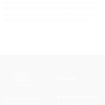
Kid cùng bạn đồng hành, xây dựng cho con những nền
tảng vững chắc nhất để con tự tin sải bước và khẳng
định bản thân trong kỷ nguyên mới. Đăng ký ngay hôm
nay để con bắt đầu hành trình lãnh đạo tương lai!
Chi nhánh
Hệ thống đào tạo theo
Chi nhánh Vĩnh Long :
phương pháp STEAM tiên tiến.
Mọi chi tiết xin liên hệ:
Số 75 Nguyễn Huệ, P.2, TP