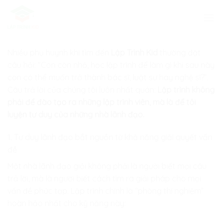
Skip
to
content
Nhiều phụ huynh khi tìm đến
Lập Trình Kid
thường đặt
câu hỏi: “Con còn nhỏ, học lập trình để làm gì khi sau này
con có thể muốn trở thành bác sĩ, luật sư hay nghệ sĩ?”.
Câu trả lời của chúng tôi luôn nhất quán:
Lập trình không
phải để đào tạo ra những lập trình viên, mà là để tôi
luyện tư duy của những nhà lãnh đạo.
1. Tư duy lãnh đạo bắt nguồn từ khả năng giải quyết vấn
đề
Một nhà lãnh đạo giỏi không phải là người biết mọi câu
trả lời, mà là người biết cách tìm ra giải pháp cho mọi
vấn đề phức tạp. Lập trình chính là “phòng thí nghiệm”
hoàn hảo nhất cho kỹ năng này: