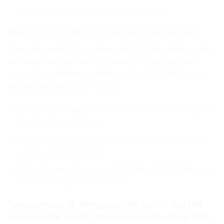
phẩm và khách hàng trong kỷ nguyên số.
Khơi dậy tố chất lãnh đạo của con tại Lập Trình Kid
Đừng để con bỏ lỡ “giai đoạn vàng” để xây dựng tư duy
lãnh đạo. Tại Lập Trình Kid, chúng tôi cung cấp môi
trường để con không chỉ biết code, mà còn biết tư duy
như một nhà lãnh đạo thực thụ.
[Đăng ký trải nghiệm 1-1: Xem cách Mentor khơi gợi tư
duy lãnh đạo cho bé]
[Khám phá lộ trình: Rèn luyện kỹ năng lãnh đạo qua
các dự án công nghệ]
[Tải cẩm nang: “Giúp con phát triển tố chất lãnh đạo
từ sớm thông qua lập trình”]
Tương lai thuộc về những người biết cách tư duy, biết
cách cộng tác và biết cách sáng tạo. Hãy để Lập Trình