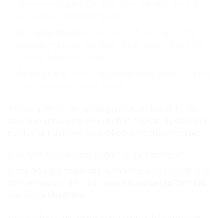
Tầm nhìn tổng thể:
Con học cách nhìn nhận một dự
án từ ý tưởng đến thành phẩm.
Khả năng điều phối:
Con học cách quản lý các tài
nguyên (nhân vật, âm thanh, thuật toán) để tạo nên
một hệ thống hoàn chỉnh.
Ra quyết định:
Trong hàng nghìn dòng code, con phải
chọn ra phương án tối ưu nhất.
Khi con quen với việc quản lý một dự án lập trình, việc
con quản lý thời gian biểu cá nhân hay các dự án nhóm
trên lớp sẽ trở nên vô cùng dễ dàng và chuyên nghiệp.
2. Sự tự tin từ những sản phẩm “có thể cầm nắm”
Trong giáo dục truyền thống, thành quả của con thường
chỉ là những con điểm trên giấy. Nhưng tại
Lập Trình Kid
,
con
tạo ra sản phẩm
.
Khi con cho ba mẹ xem một trò chơi mình tự viết code,