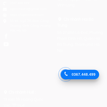
0367 448 499
Vĩnh Long
laptrinhkid.it@gmail.com
https://laptrinhkid.com
Chi nhánh Hai Bà
Số 48, Ngõ 215 Định Công
Trưng
:
Thượng, Định Công, Hoàng
Mai, Hà Nội
Số 27 phố Lò Đúc, Phường
Phạm Đình Hổ, Quận Hai
Bà Trưng, Thành phố Hà
Nội
Facebook
0367.448.499
Chi nhánh Huế :
19 Kiệt 39 Hoàng Quốc
Việt, TP. Huế