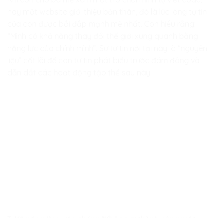
hay một website giới thiệu bản thân, đó là lúc lòng tự tin
của con được bồi đắp mạnh mẽ nhất. Con hiểu rằng:
“Mình có khả năng thay đổi thế giới xung quanh bằng
năng lực của chính mình”. Sự tự tin nội tại này là “nguyên
liệu” cốt lõi để con tự tin phát biểu trước đám đông và
dẫn dắt các hoạt động tập thể sau này.