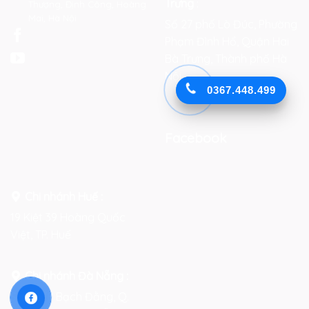
Trưng
:
Thượng, Định Công, Hoàng
Mai, Hà Nội
Số 27 phố Lò Đúc, Phường
Phạm Đình Hổ, Quận Hai
Bà Trưng, Thành phố Hà
Nội
0367.448.499
Facebook
Chi nhánh Huế :
19 Kiệt 39 Hoàng Quốc
Việt, TP. Huế
Chi nhánh Đà Nẵng :
Số 76-78 Bạch Đằng, Q.