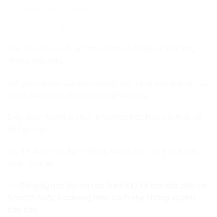
Nội dung trực quan
Không tạo áp lực tiếng Anh
Phù hợp với phụ huynh muốn con bắt đầu nhẹ nhàng
nhưng hiệu quả.
Với câu hỏi học lập trình có cần giỏi tiếng anh không, câu
trả lời là không cần quá giỏi để bắt đầu.
Điều quan trọng là chọn phương pháp học phù hợp và
dễ tiếp cận.
Khi trẻ thấy học thú vị, tiếng Anh sẽ dần trở thành một
phần tự nhiên.
👉
Đăng ký học thử tại Lập Trình KID để con bắt đầu với
Scratch hoặc Code.org theo cách nhẹ nhàng và phù
hợp hơn.