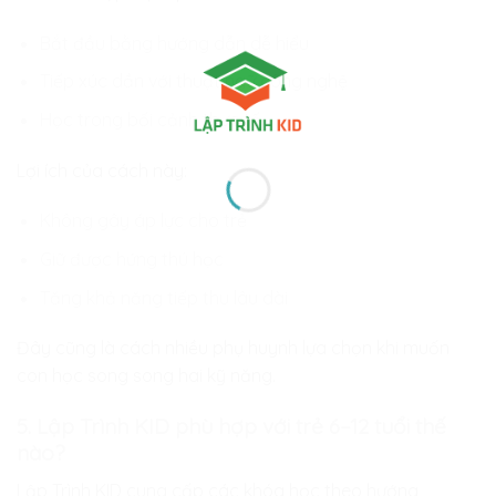
Bắt đầu bằng hướng dẫn dễ hiểu
Tiếp xúc dần với thuật ngữ công nghệ
Học trong bối cảnh thực tế
Lợi ích của cách này:
Không gây áp lực cho trẻ
Giữ được hứng thú học
Tăng khả năng tiếp thu lâu dài
Đây cũng là cách nhiều phụ huynh lựa chọn khi muốn
con học song song hai kỹ năng.
5. Lập Trình KID phù hợp với trẻ 6–12 tuổi thế
nào?
Lập Trình KID cung cấp các khóa học theo hướng