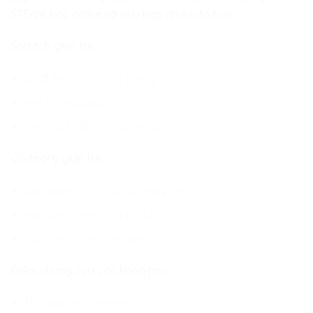
STEAM, học online và phù hợp nhiều độ tuổi.
Scratch giúp trẻ:
phát triển trí tưởng tượng
rèn tư duy logic
học cách diễn đạt ý tưởng
Code.org giúp trẻ:
làm quen với khoa học máy tính
xây dựng nền tảng tư duy
tạo sản phẩm đơn giản
Điểm chung của các khóa học:
Học qua trải nghiệm