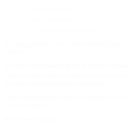
Học bằng
kéo thả khối lệnh
Nội dung
trực quan, dễ hiểu
Trẻ học qua
trải nghiệm thay vì ghi nhớ
Điều này giúp trẻ tiếp cận lập trình mà không bị áp lực
ngôn ngữ.
2. Scratch và Code.org giúp trẻ bắt đầu ra sao?
Scratch là ngôn ngữ lập trình dành cho trẻ 6–15 tuổi. Trẻ
chỉ cần kéo thả khối lệnh để tạo chương trình.
Code.org giúp trẻ tiếp cận khoa học máy tính qua các
bài học trực tuyến.
Một số điểm dễ bắt đầu:
Không cần viết code dài