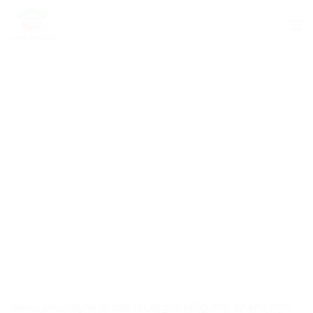
Skip
to
content
Nhiều phụ huynh lo con chưa giỏi tiếng Anh sẽ khó học