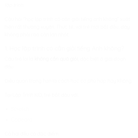
lập trình.
Câu hỏi “học lập trình có cần giỏi tiếng anh không” xuất
hiện rất thường xuyên. Thực tế, với trẻ mới bắt đầu, đây
không phải rào cản lớn nhất.
1. Học lập trình có cần giỏi tiếng Anh không?
Câu trả lời là
không cần quá giỏi
, đặc biệt ở giai đoạn
đầu.
Điều quan trọng hơn là cách học có phù hợp hay không.
Tại Lập Trình KID, trẻ bắt đầu với:
Scratch
Code.org
Cả hai đều có đặc điểm: