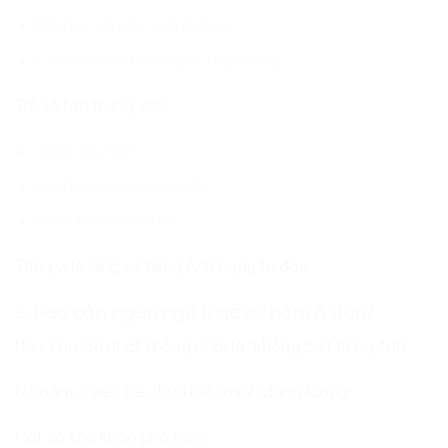
Bài học có yếu tố trò chơi
Có phản hồi trực tiếp từ hệ thống
Trẻ sẽ tập trung vào:
cách suy nghĩ
cách giải quyết vấn đề
cách thử và sửa lỗi
Thay vì lo lắng về tiếng Anh ngay từ đầu.
3. Rào cản ngôn ngữ thực sự nằm ở đâu?
Rào cản lớn nhất không phải là “không biết tiếng Anh”.
Nó nằm ở việc trẻ chưa hiểu mình đang làm gì.
Một số khó khăn phổ biến: