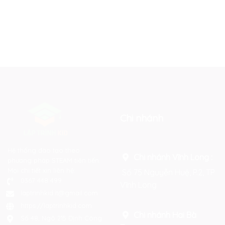
Chi nhánh
Hệ thống đào tạo theo
Chi nhánh Vĩnh Long :
phương pháp STEAM tiên tiến.
Mọi chi tiết xin liên hệ:
Số 75 Nguyễn Huệ, P.2, TP
0367 448 499
Vĩnh Long
laptrinhkid.it@gmail.com
https://laptrinhkid.com
Chi nhánh Hai Bà
Số 48, Ngõ 215 Định Công