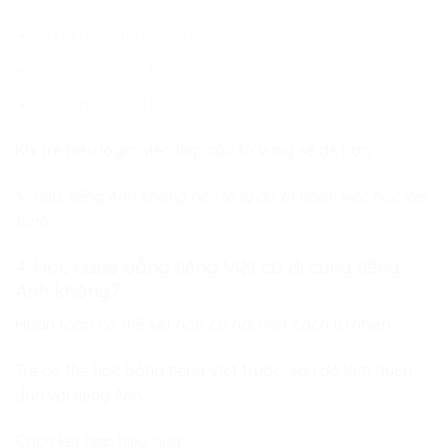
Chưa quen thuật ngữ
Chưa hiểu mục tiêu bài học
Dễ nản khi gặp lỗi
Khi trẻ hiểu logic, việc tiếp cận từ vựng sẽ dễ hơn.
Vì vậy, tiếng Anh không nên là lý do trì hoãn việc học lập
trình.
4. Học code bằng tiếng Việt có đi cùng tiếng
Anh không?
Hoàn toàn có thể kết hợp cả hai một cách tự nhiên.
Trẻ có thể học bằng tiếng Việt trước, sau đó làm quen
dần với tiếng Anh.
Cách kết hợp hiệu quả: