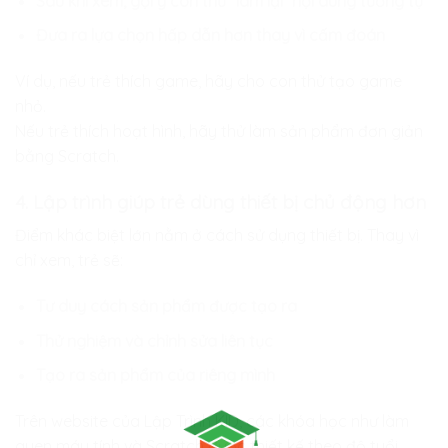
Sau khi xem, gợi ý con thử “làm lại” nội dung tương tự
Đưa ra lựa chọn hấp dẫn hơn thay vì cấm đoán
Ví dụ, nếu trẻ thích game, hãy cho con thử tạo game
nhỏ.
Nếu trẻ thích hoạt hình, hãy thử làm sản phẩm đơn giản
bằng Scratch.
4. Lập trình giúp trẻ dùng thiết bị chủ động hơn
Điểm khác biệt lớn nằm ở cách sử dụng thiết bị. Thay vì
chỉ xem, trẻ sẽ:
Tư duy cách sản phẩm được tạo ra
Thử nghiệm và chỉnh sửa liên tục
Tạo ra sản phẩm của riêng mình
Trên website của Lập Trình KID, các khóa học như làm
quen máy tính và Scratch được thiết kế theo độ tuổi.