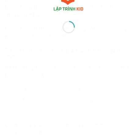
Những hướng học này phù hợp để trẻ bắt đầu từ việc
sáng tạo cơ bản.
Đây là bước chuyển từ giải trí sang phát triển kỹ năng
mà vẫn giữ được sự hứng thú.
5. Phụ huynh nên làm gì để duy trì thói quen
tốt?
Trẻ khó thay đổi nếu chỉ có một mình. Phụ huynh có thể
hỗ trợ bằng cách:
Quan tâm đến sản phẩm con tạo ra
Khen khi con hoàn thành dù là việc nhỏ
Không so sánh với trẻ khác
Quan trọng nhất là giúp con thấy việc sáng tạo cũng
“vui” như xem video.