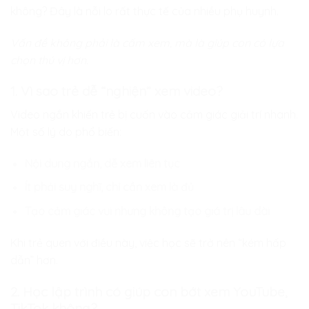
không? Đây là nỗi lo rất thực tế của nhiều phụ huynh.
Vấn đề không phải là cấm xem, mà là giúp con có lựa
chọn thú vị hơn.
1. Vì sao trẻ dễ “nghiện” xem video?
Video ngắn khiến trẻ bị cuốn vào cảm giác giải trí nhanh.
Một số lý do phổ biến:
Nội dung ngắn, dễ xem liên tục
Ít phải suy nghĩ, chỉ cần xem là đủ
Tạo cảm giác vui nhưng không tạo giá trị lâu dài
Khi trẻ quen với điều này, việc học sẽ trở nên “kém hấp
dẫn” hơn.
2. Học lập trình có giúp con bớt xem YouTube,
TikTok không?