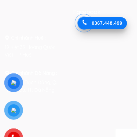
Facebook
0367.448.499
Chi nhánh Huế :
19 Kiệt 39 Hoàng Quốc
Việt, TP. Huế
Chi nhánh Đà Nẵng :
Số 76-78 Bạch Đằng, Q.
Hải Châu, TP. Đà Nẵng