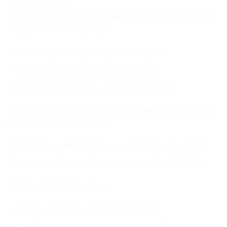
Có, nhưng không theo cách ép buộc. Lập trình giúp trẻ
chuyển từ “xem” sang “tạo”:
Từ xem game → tự làm game đơn giản
Từ xem hoạt hình → tự tạo hoạt cảnh
Từ tiêu thụ nội dung → chủ động sáng tạo
Đây là sự thay đổi rất quan trọng. Trẻ không còn dùng
thiết bị một cách thụ động.
3. Cách thay thế thói quen xấu bằng lập trình
Không nên cắt ngay thói quen cũ. Hãy thay thế dần.
Phụ huynh có thể áp dụng:
Giới hạn thời gian xem video mỗi ngày