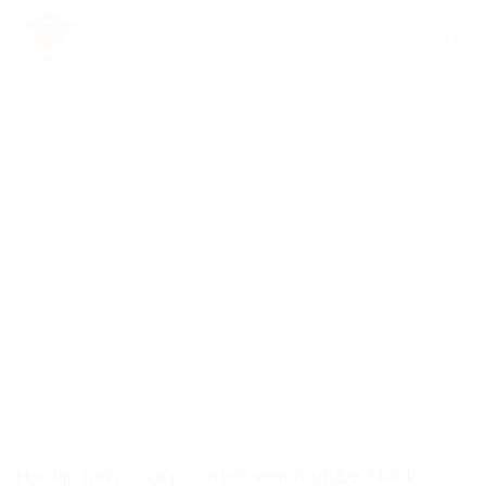
Skip
to
content
Học lập trình có giúp con bớt xem YouTube, TikTok