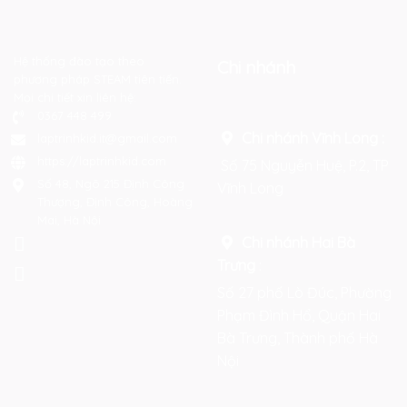
Hệ thống đào tạo theo
Chi nhánh
phương pháp STEAM tiên tiến.
Mọi chi tiết xin liên hệ:
0367 448 499
Chi nhánh Vĩnh Long :
laptrinhkid.it@gmail.com
https://laptrinhkid.com
Số 75 Nguyễn Huệ, P.2, TP
Số 48, Ngõ 215 Định Công
Vĩnh Long
Thượng, Định Công, Hoàng
Mai, Hà Nội
Chi nhánh Hai Bà
Trưng
:
Số 27 phố Lò Đúc, Phường
Phạm Đình Hổ, Quận Hai
Bà Trưng, Thành phố Hà
Nội