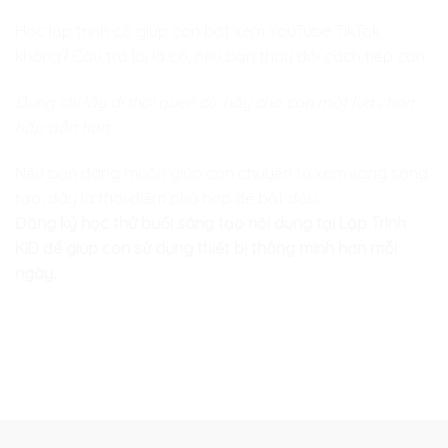
Học lập trình có giúp con bớt xem YouTube TikTok
không? Câu trả lời là có, nếu bạn thay đổi cách tiếp cận.
Đừng chỉ lấy đi thói quen cũ, hãy cho con một lựa chọn
hấp dẫn hơn.
Nếu bạn đang muốn giúp con chuyển từ xem sang sáng
tạo, đây là thời điểm phù hợp để bắt đầu.
Đăng ký học thử buổi sáng tạo nội dung tại Lập Trình
KID để giúp con sử dụng thiết bị thông minh hơn mỗi
ngày.