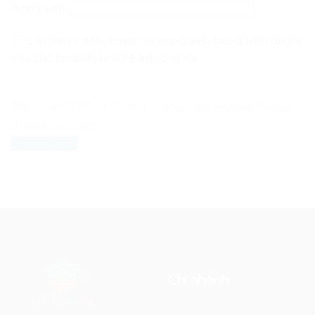
Trang web
Lưu tên của tôi, email, và trang web trong trình duyệt
này cho lần bình luận kế tiếp của tôi.
The reCAPTCHA verification period has expired. Please
reload the page.
Chi nhánh