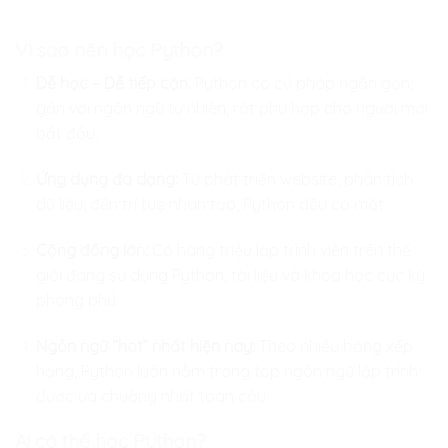
Vì sao nên học Python?
Dễ học – Dễ tiếp cận:
Python có cú pháp ngắn gọn,
gần với ngôn ngữ tự nhiên, rất phù hợp cho người mới
bắt đầu.
Ứng dụng đa dạng:
Từ phát triển website, phân tích
dữ liệu, đến trí tuệ nhân tạo, Python đều có mặt.
Cộng đồng lớn:
Có hàng triệu lập trình viên trên thế
giới đang sử dụng Python, tài liệu và khóa học cực kỳ
phong phú.
Ngôn ngữ “hot” nhất hiện nay:
Theo nhiều bảng xếp
hạng, Python luôn nằm trong top ngôn ngữ lập trình
được ưa chuộng nhất toàn cầu.
Ai có thể học Python?