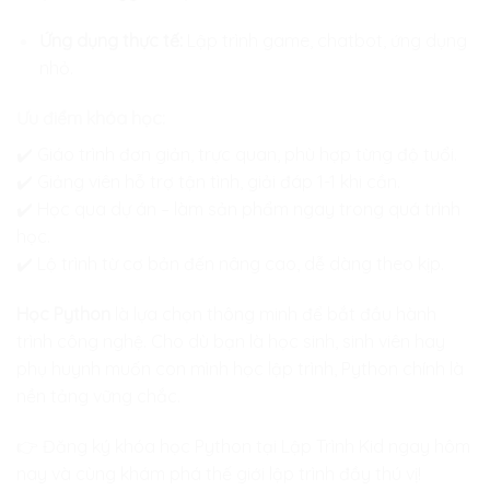
Ứng dụng thực tế:
Lập trình game, chatbot, ứng dụng
nhỏ.
Ưu điểm khóa học:
✔️ Giáo trình đơn giản, trực quan, phù hợp từng độ tuổi.
✔️ Giảng viên hỗ trợ tận tình, giải đáp 1-1 khi cần.
✔️ Học qua dự án – làm sản phẩm ngay trong quá trình
học.
✔️ Lộ trình từ cơ bản đến nâng cao, dễ dàng theo kịp.
Học Python
là lựa chọn thông minh để bắt đầu hành
trình công nghệ. Cho dù bạn là học sinh, sinh viên hay
phụ huynh muốn con mình học lập trình, Python chính là
nền tảng vững chắc.
👉
Đăng ký khóa học Python tại Lập Trình Kid
ngay hôm
nay và cùng khám phá thế giới lập trình đầy thú vị!