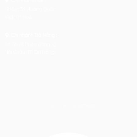
Chi nhánh Huế :
19 Kiệt 39 Hoàng Quốc
Việt, TP. Huế
Chi nhánh Đà Nẵng :
Số 76-78 Bạch Đằng, Q.
Hải Châu, TP. Đà Nẵng
Design by
HVCG Software