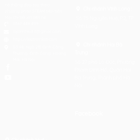
Hệ thống đào tạo theo
Chi nhánh Vĩnh Long :
phương pháp STEAM tiên tiến.
Mọi chi tiết xin liên hệ:
Số 75 Nguyễn Huệ, P.2, TP
0367 448 499
Vĩnh Long
laptrinhkid.it@gmail.com
https://laptrinhkid.com
Chi nhánh Hai Bà
Số 48, Ngõ 215 Định Công
Trưng
:
Thượng, Định Công, Hoàng
Mai, Hà Nội
Số 27 phố Lò Đúc, Phường
Phạm Đình Hổ, Quận Hai
Bà Trưng, Thành phố Hà
Nội
Facebook