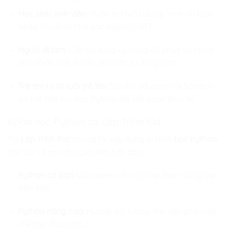
Học sinh, sinh viên:
Muốn tìm hiểu về lập trình cơ bản
hoặc chuẩn bị cho các ngành CNTT.
Người đi làm:
Cần bổ sung kỹ năng để phục vụ công
việc phân tích dữ liệu, AI hoặc tự động hóa.
Trẻ em từ 10 tuổi trở lên:
Sau khi đã quen với Scratch,
có thể tiếp tục học Python để viết code thực tế.
Khóa học Python tại Lập Trình Kid
Tại
Lập Trình Kid
, chúng tôi xây dựng lộ trình
học Python
cho cả trẻ em và người mới bắt đầu:
Python cơ bản:
Làm quen với cú pháp, biến, vòng lặp,
điều kiện.
Python nâng cao:
Hướng đối tượng, thư viện phổ biến
(Tkinter, Pygame…).