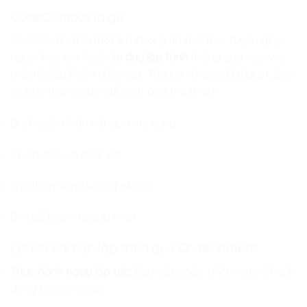
CodeCombat là gì?
CodeCombat là một trò chơi giáo dục trực tuyến giúp
người học rèn luyện
tư duy lập trình
thông qua việc viết
mã để điều khiển nhân vật. Thay vì chỉ đọc lý thuyết, bạn
sẽ trực tiếp “code” để vượt qua thử thách:
Di chuyển nhân vật qua mê cung
Chiến đấu với quái vật
Thu thập vàng và vật phẩm
Giải đố logic để qua màn
Lợi ích khi học lập trình qua CodeCombat
Thực hành ngay lập tức
: Bạn viết code, nhân vật sẽ hành
động theo lệnh đó.