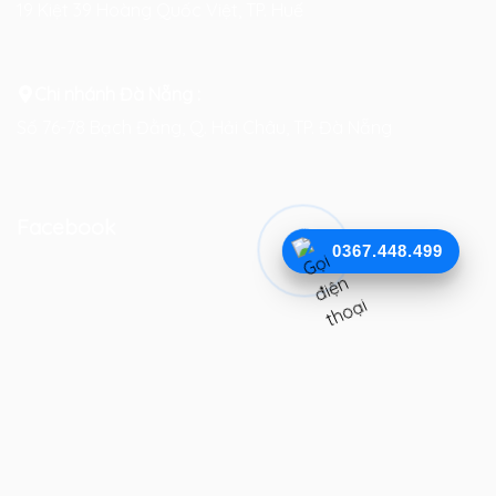
19 Kiệt 39 Hoàng Quốc Việt, TP. Huế
Chi nhánh Đà Nẵng :
Số 76-78 Bạch Đằng, Q. Hải Châu, TP. Đà Nẵng
Facebook
0367.448.499