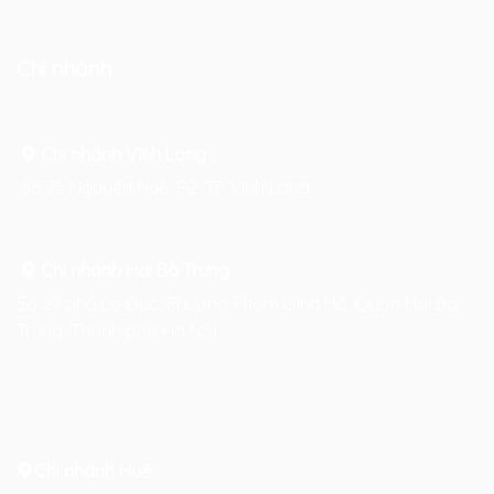
Chi nhánh
Chi nhánh Vĩnh Long :
Số 75 Nguyễn Huệ, P.2, TP Vĩnh Long
Chi nhánh Hai Bà Trưng
:
Số 27 phố Lò Đúc, Phường Phạm Đình Hổ, Quận Hai Bà
Trưng, Thành phố Hà Nội
Chi nhánh Huế :