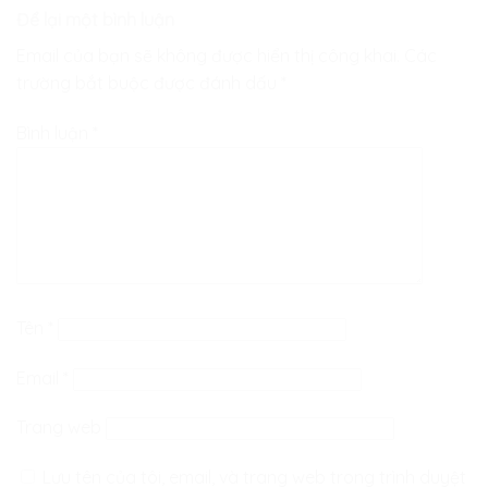
Để lại một bình luận
Email của bạn sẽ không được hiển thị công khai.
Các
trường bắt buộc được đánh dấu
*
Bình luận
*
Tên
*
Email
*
Trang web
Lưu tên của tôi, email, và trang web trong trình duyệt