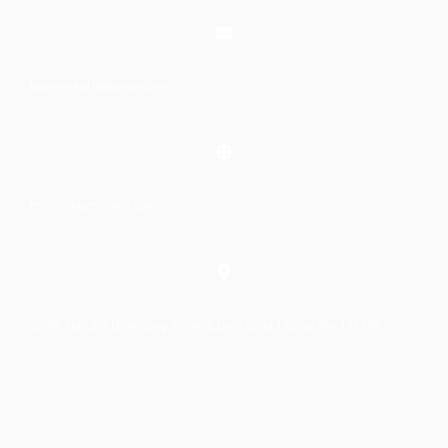
laptrinhkid.it@gmail.com
https://laptrinhkid.com
Số 48, Ngõ 215 Định Công Thượng, Định Công, Hoàng Mai, Hà Nội