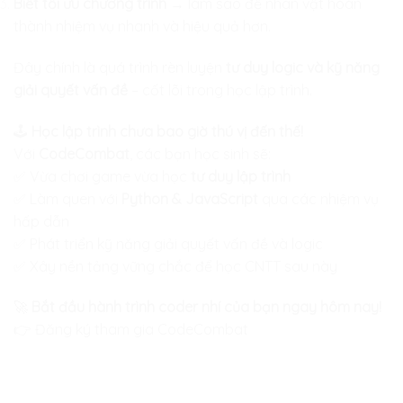
Biết tối ưu chương trình
→ làm sao để nhân vật hoàn
thành nhiệm vụ nhanh và hiệu quả hơn.
Đây chính là quá trình rèn luyện
tư duy logic và kỹ năng
giải quyết vấn đề
– cốt lõi trong học lập trình.
🕹️
Học lập trình chưa bao giờ thú vị đến thế!
Với
CodeCombat
, các bạn học sinh sẽ:
✅ Vừa chơi game vừa học
tư duy lập trình
✅ Làm quen với
Python & JavaScript
qua các nhiệm vụ
hấp dẫn
✅ Phát triển kỹ năng giải quyết vấn đề và logic
✅ Xây nền tảng vững chắc để học CNTT sau này
🚀
Bắt đầu hành trình coder nhí của bạn ngay hôm nay!
👉
Đăng ký tham gia CodeCombat