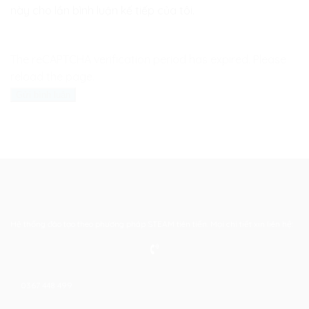
này cho lần bình luận kế tiếp của tôi.
The reCAPTCHA verification period has expired. Please
reload the page.
Hệ thống đào tạo theo phương pháp STEAM tiên tiến. Mọi chi tiết xin liên hệ:
0367 448 499