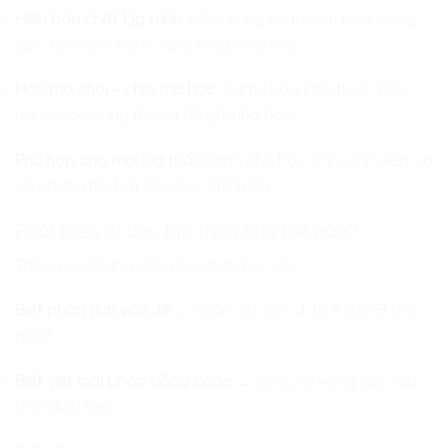
Hiểu bản chất lập trình
: Nắm vững khái niệm biến, vòng
lặp, điều kiện, hàm… qua từng nhiệm vụ.
Học mà chơi – chơi mà học
: Game hóa kiến thức giúp
người học hứng thú và dễ ghi nhớ hơn.
Phù hợp cho mọi lứa tuổi
: Dành cho học sinh, sinh viên, và
cả người mới bắt đầu học lập trình.
Phát triển tư duy lập trình như thế nào?
Thông qua từng cấp độ, người học sẽ:
Biết phân tích vấn đề
→ nhân vật cần đi từ A đến B thế
nào?
Biết viết giải pháp bằng code
→ sử dụng vòng lặp, câu
lệnh điều kiện.