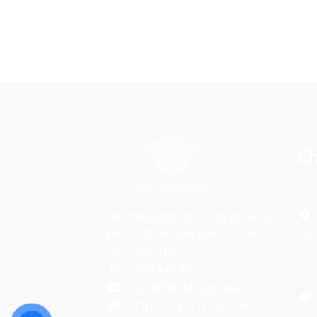
Ch
Hệ thống đào tạo theo phương
pháp STEAM tiên tiến. Mọi chi
Số 
tiết xin liên hệ:
Lon
0367 448 499
laptrinhkid.it@gmail.com
https://laptrinhkid.com