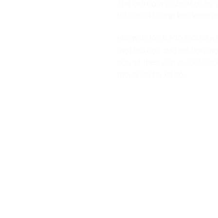
Thế giới năm 2026 đầy rẫy sự
bỏ cuộc khi gặp khó khăn ngo
Khi một đứa trẻ 10 tuổi kiê
một bài học quý giá hơn mọi
này sẽ theo con đi suốt cuộ
mối quan hệ xã hội.