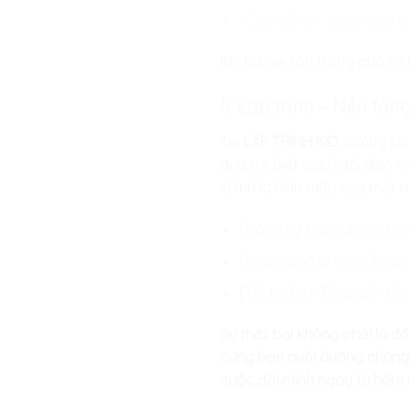
“Con đã học được điều g
Khi ba mẹ tôn trọng quá trì
5. Lập trình – Nền tảng
Tại
LẬP TRÌNH KID
, chúng tô
đứa trẻ biết cách đối diện vớ
chính là hình mẫu của một n
[Đăng ký trải nghiệm 1-1
[Khám phá lộ trình: Từ sợ
[Tải tài liệu: “Bí quyết đ
Sự thất bại không phải là đố
cùng bạn nuôi dưỡng những 
cuộc đời mình ngay từ hôm 