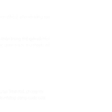
oàn để bứt phá và sáng tạo.
thân trong thế giới số
. Một
 lạc quan trước thử thách, đó
Lập Trình Kid, chúng tôi
 nên những dòng code của