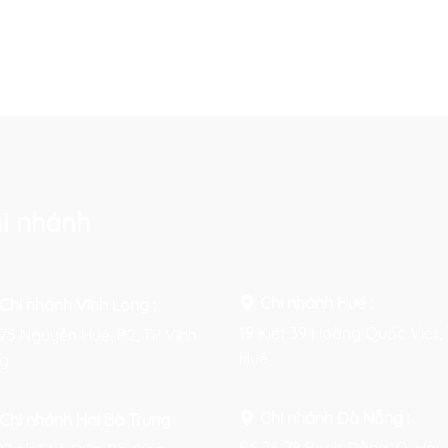
i nhánh
Chi nhánh Huế :
Chi nhánh Vĩnh Long :
19 Kiệt 39 Hoàng Quốc Việt, 
75 Nguyễn Huệ, P.2, TP Vĩnh
Huế
g
Chi nhánh Đà Nẵng :
Chi nhánh Hai Bà Trưng
:
Số 76-78 Bạch Đằng, Q. Hải