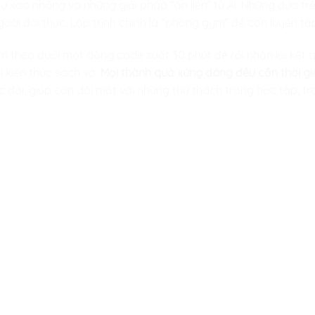
 xao nhãng và những giải pháp “ăn liền” từ AI. Những đứa trẻ t
ài đời thực. Lập trình chính là “phòng gym” để con luyện tập 
n trì theo đuổi một dòng code suốt 30 phút để rồi nhận lại kế
 kiến thức sách vở:
Mọi thành quả xứng đáng đều cần thời gia
c đời, giúp con đối mặt với những thử thách trong học tập, t