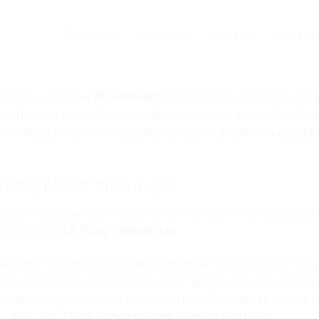
Trang chủ
Giới thiệu
Học phí
Khóa họ
ùng học viên tại
LẬP TRÌNH KID
, khoảnh khắc chúng tôi cảm 
chơi hoàn hảo, mà là khi con đối mặt với một đoạn mã bị lỗi (
sao chúng tôi lại trân trọng điều đó? Bởi vì đó chính là giây p
”, không phải là “Phán quyết”
uyền thống, điểm số thường là thứ khẳng định năng lực của tr
 nghĩa khác:
Lỗi (bug) chỉ là dữ liệu.
 báo đỏ, đó không phải là lời phán quyết rằng “con dốt”. Đó 
ớp. Chúng tôi hướng dẫn con cách “gỡ lỗi” (debug) – một quy 
 một phần tất yếu của quá trình sáng tạo, nỗi sợ hãi sẽ được t
xây dựng một
“Tư duy tăng trưởng” (Growth Mindset)
.