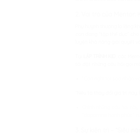
2. Vai trò của Mentor:
Phụ huynh thường lo lắng khi
con đang “tập thể dục” cho 
luyện khả năng giải quyết v
Tại
LẬP TRÌNH KID
, các Ment
tôi đặt những câu hỏi gợi m
“Con nghĩ tại sao nhân v
“Nếu ta thay đổi giá trị này
Chính những câu hỏi này g
“dopamine hạnh phúc” nu
3. Sự kiên trì – “Siêu n