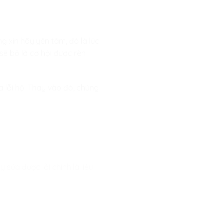
g xin hãy yên tâm, đó là lúc
sẽ bỏ lỡ cơ hội được rèn
a lỗi hộ. Thay vào đó, chúng
 sửa được lỗi chính là liều