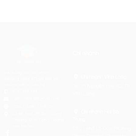
Chi nhánh
Hệ thống đào tạo theo
Chi nhánh Vĩnh Long :
phương pháp STEAM tiên tiến.
Mọi chi tiết xin liên hệ:
Số 75 Nguyễn Huệ, P.2, TP
0367 448 499
Vĩnh Long
laptrinhkid.it@gmail.com
https://laptrinhkid.com
Chi nhánh Hai Bà
Số 48, Ngõ 215 Định Công
Trưng
:
Thượng, Định Công, Hoàng
Mai, Hà Nội
Số 27 phố Lò Đúc, Phường
Phạm Đình Hổ, Quận Hai