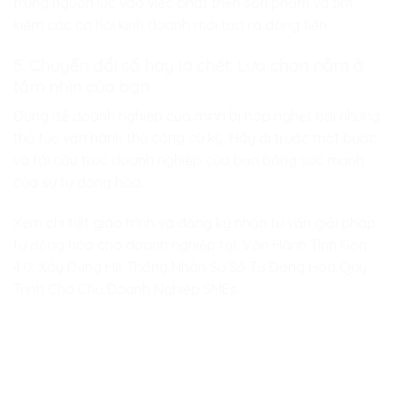
trung nguồn lực vào việc phát triển sản phẩm và tìm
kiếm các cơ hội kinh doanh mới tạo ra dòng tiền.
5. Chuyển đổi số hay là chết: Lựa chọn nằm ở
tầm nhìn của bạn
Đừng để doanh nghiệp của mình bị bóp nghẹt bởi những
thủ tục vận hành thủ công cũ kỹ. Hãy đi trước một bước
và tái cấu trúc doanh nghiệp của bạn bằng sức mạnh
của sự tự động hóa.
Xem chi tiết giáo trình và đăng ký nhận tư vấn giải pháp
tự động hóa cho doanh nghiệp tại:
Vận Hành Tinh Gọn
4.0: Xây Dựng Hệ Thống Nhân Sự Số Tự Động Hóa Quy
Trình Cho Chủ Doanh Nghiệp SMEs
.