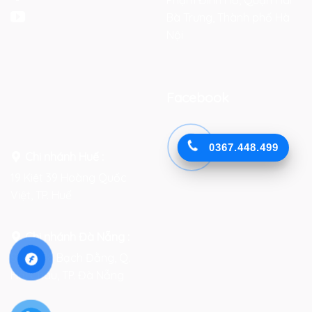
Bà Trưng, Thành phố Hà
Nội
Facebook
0367.448.499
Chi nhánh Huế :
19 Kiệt 39 Hoàng Quốc
Việt, TP. Huế
Chi nhánh Đà Nẵng :
Số 76-78 Bạch Đằng, Q.
Hải Châu, TP. Đà Nẵng