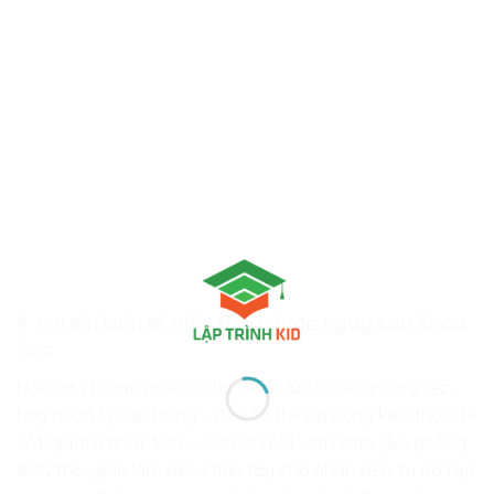
4. Lợi ích kinh tế nhìn thấy được ngay sau khóa
học
Học viên tham gia khóa học – dù là chủ doanh nghiệp
hay quản lý cấp trung – đều có thể áp dụng kiến thức để
cắt giảm ít nhất 30% – 50% chi phí vận hành, giải phóng
80% thời gian làm việc chân tay cho nhân viên, từ đó tập