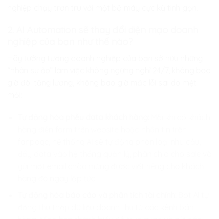
nghiệp chạy trơn tru với một bộ máy cực kỳ tinh gọn.
2. AI Automation sẽ thay đổi diện mạo doanh
nghiệp của bạn như thế nào?
Hãy tưởng tượng doanh nghiệp của bạn sở hữu những
“nhân sự ảo” làm việc không ngừng nghỉ 24/7, không bao
giờ đòi tăng lương, không bao giờ mắc lỗi sai do mệt
mỏi:
Tự động hóa phễu data khách hàng:
Mỗi khi có khách
hàng điền form trên website hoặc nhắn tin trên
fanpage, hệ thống AI sẽ tự động phân loại nhu cầu,
đẩy data vào hệ thống quản lý, phân chia cho sale và
gửi một email chào mừng được viết riêng cho khách
hàng đó ngay lập tức.
Tự động hóa báo cáo và phân tích tài chính:
Bot AI tự
động thu thập dữ liệu doanh thu từ các kênh bán