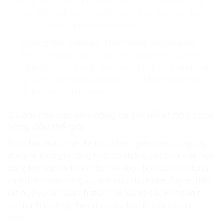
hàng, tổng hợp thành biểu đồ trực quan và gửi báo
cáo phân tích sức khỏe tài chính trực tiếp vào nhóm
chat của ban giám đốc mỗi ngày.
Tự động hóa chăm sóc khách hàng sau mua:
Hệ
thống tự động theo dõi lịch trình đơn hàng, gửi tin
nhắn chúc mừng sinh nhật, nhắc lịch bảo dưỡng hoặc
thu thập đánh giá (feedback) của khách hàng một
cách hoàn toàn tự động.
3. Làm chủ các siêu công cụ kết nối không code
hàng đầu thế giới
Khóa học được thiết kế thực chiến, giúp bạn tự tay xây
dựng hệ thống tự động hóa mà không cần phải biết một
dòng lệnh lập trình nào. Bạn sẽ được học cách sử dụng
và làm chủ các công cụ đỉnh cao như Make, Zapier, n8n
kết hợp với API của ChatGPT để tạo ra các kịch bản tự
vận hành tự động theo nhu cầu thực tế của công ty
mình.