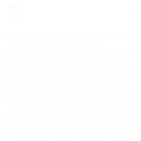
Skip
to
content
1. Bài toán sống còn của doanh nghiệp SMEs:
Chi phí phình to hay tối ưu quy trình?
Đại đa số các doanh nghiệp vừa và nhỏ (SMEs) tại Việt
Nam hiện nay đang gặp phải một căn bệnh chung: Bộ
máy nhân sự vận hành cồng kềnh nhưng hiệu suất thực
tế lại không cao. Nhân viên dành quá nhiều thời gian cho
các công việc hành chính, sự vụ lặp đi lặp lại như nhập
liệu, đối soát dòng tiền, cập nhật trạng thái khách hàng
(CRM) hay gửi email thông báo thủ công. Khi khối lượng
công việc tăng lên, chủ doanh nghiệp lại chọn giải pháp
tuyển thêm người, dẫn đến quỹ lương phình to và quản lý
chồng chéo. Câu trả lời cho bài toán sinh tồn này chính
là
AI Automation
– giải pháp tích hợp trí tuệ nhân tạo để
tự động hóa toàn bộ quy trình vận hành, giúp doanh