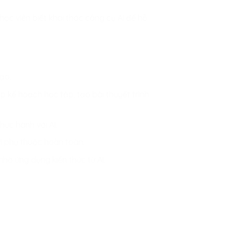
ọc viên biết khai thác công cụ AI để hỗ
ạo.
 lập kế hoạch học tập, tạo bài thuyết trình
hực hành với AI.
vì phụ thuộc hoàn toàn.
hờ ứng dụng kiến thức từ AI.