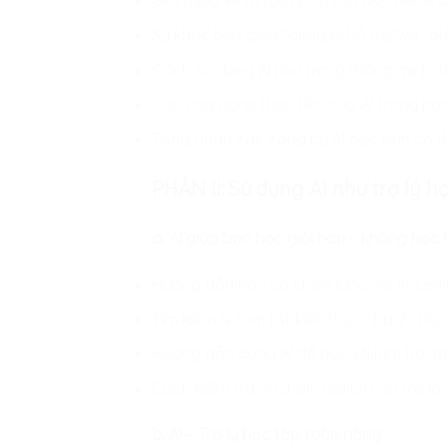
Giới thiệu về trí tuệ nhân tạo (AI), Genera
Sự khác biệt giữa “dùng AI hỗ trợ” và “ph
Cách sử dụng AI như trợ lý thông minh, 
Các ứng dụng thực tiễn của AI trong học 
Tổng quan các công cụ AI học sinh có 
PHẦN II: Sử dụng AI như trợ lý 
a. AI giúp bạn học giỏi hơn – không học 
Hướng dẫn học có chiến lược với AI: Lên 
Tìm kiếm & tóm tắt kiến thức nhanh: Dùng 
Hướng dẫn dùng AI để học và làm bài tập
Cách kiểm tra và đánh giá lại câu trả lời 
b. AI – Trợ lý học tập toàn năng