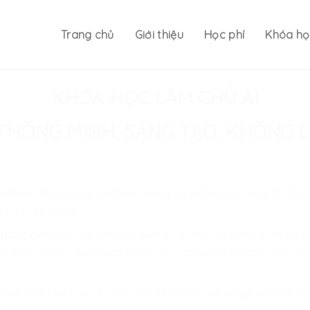
Trang chủ
Giới thiệu
Học phí
Khóa họ
KHÓA HỌC LÀM CHỦ AI
THÔNG MINH, SÁNG TẠO, KHÔNG 
n hiểu rõ AI là gì, cách AI hoạt động và xu hướng tương lai. Ng
p và cuộc sống.
 thông minh
: Hướng dẫn học viên sử dụng các công cụ AI để hỗ
AI. Các môn học được ưu tiên giảng dạy phương pháp áp dụn
: Học viên học cách sử dụng AI để hỗ trợ giải quyết vấn đề, lê