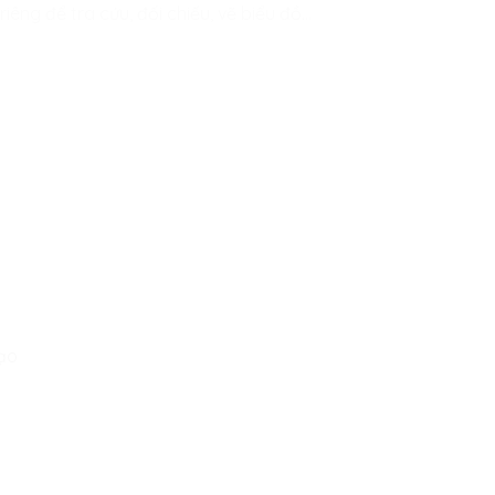
êng để tra cứu, đối chiếu, vẽ biểu đồ…
ạo