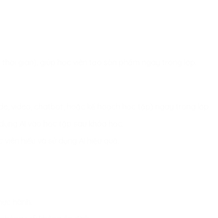
thời gian), giúp học viên tạo sản phẩm ngay trong lớp.
de, video, chatbot, hoặc kế hoạch học tập) ngay trong lớp.
 dụng AI vào học tập sau khóa học.
 viên hiểu và sử dụng AI hiệu quả.
hực hành.