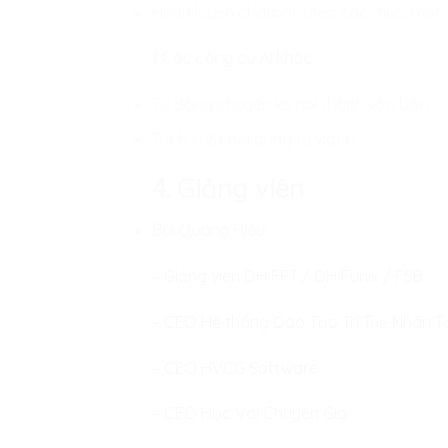
Huấn luyện chatbot theo các mục, môn ri
f.Các công cụ AI khác:
Tự động chuyển lời nói thành văn bản.
Trích xuất nội dung từ video.
4. Giảng viên
Bùi Quang Hiếu
:
– Giảng viên ĐH FPT / ĐH Funix / FSB
– CEO Hệ thống Đào Tạo Trí Tuệ Nhân T
– CEO HVCG Software
– CEO Học Với Chuyên Gia