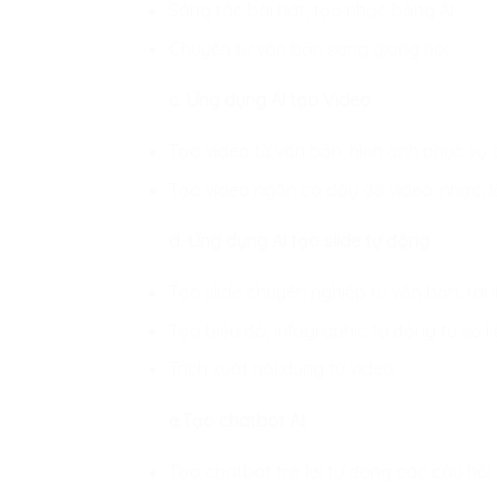
Sáng tác bài hát, tạo nhạc bằng AI
Chuyển từ văn bản sang giọng nói
c. Ứng dụng AI tạo Video
Tạo video từ văn bản, hình ảnh phục vụ 
Tạo video ngắn có đầy đủ video, nhạc, lờ
d. Ứng dụng AI tạo slide tự động
Tạo slide chuyên nghiệp từ văn bản, tài 
Tạo biểu đồ, infographic tự động từ số li
Trích xuất nội dung từ video.
e.Tạo chatbot AI:
Tạo chatbot trả lời tự động các câu hỏi v