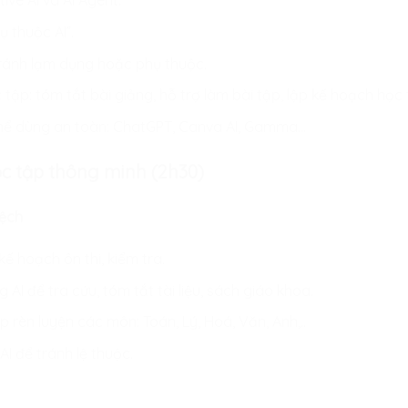
tive AI và AI Agent.
ụ thuộc AI”.
tránh lạm dụng hoặc phụ thuộc.
tập: tóm tắt bài giảng, hỗ trợ làm bài tập, lập kế hoạch học 
thể dùng an toàn: ChatGPT, Canva AI, Gamma…
học tập thông minh (2h30)
lệch
kế hoạch ôn thi, kiểm tra.
AI để tra cứu, tóm tắt tài liệu, sách giáo khoa.
 rèn luyện các môn: Toán, Lý, Hoá, Văn, Anh,..
AI để tránh lệ thuộc.