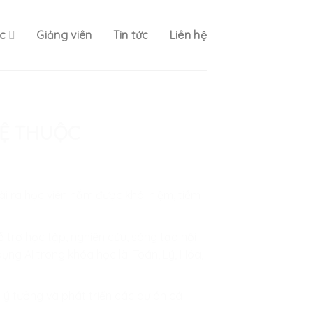
c
Giảng viên
Tin tức
Liên hệ
LỆ THUỘC
oài ra học viên nắm được khái niệm, tiềm
 trợ học tập, nghiên cứu, sáng tạo nội
g AI trong khóa học là: Toán, Lý, Hóa,
n ý tưởng và phát triển các dự án cá