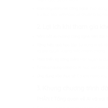
nhân hoặc dự án nhóm.
Khơi dậy đam mê công nghệ
: Tạo động 
trợ học tập, sinh hoạt và chuẩn bị kỹ nă
2. Lợi ích khi tham gia k
Nắm bắt xu hướng công nghệ hiện đại
: 
Tăng hiệu quả học tập
: Sử dụng AI để tă
và giải quyết vướng mắc nhanh chóng.
Phát triển kỹ năng mềm
: Rèn luyện tư d
Tự tin sử dụng công cụ AI
: học viên biết
Ứng dụng vào thực tế
: Có khả năng xây 
3. Khung chương trình đ
PHẦN I: Tổng quan về AI và vai t