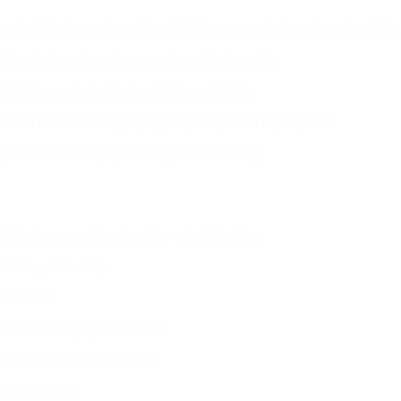
có chiến lược, dùng ChatGPT như người thầy giảng dạy lý thu
ớ, dễ ứng dụng trong nghe, nói, đọc, viết.
iết đoạn văn, bài luận, bài thuyết trình.
à kiểm tra theo từng dạng bài, từng môn học cụ thể.
g, dễ hiểu thông qua bảng, sơ đồ tư duy.
n thi, phương pháp học tập cá nhân hóa.
trình, phản biện
lứa tuổi
ích và năng lực bản thân
 hát theo ý tưởng cá nhân
 đình, bạn bè