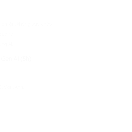
ian lận, không sao chép.
đưa ra.
ùng AI.
 Gen AI (5h)
 Văn, Anh,..