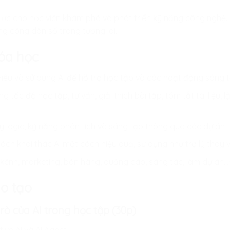
lực cho học viên khám phá và phát triển kỹ năng công nghệ. h
ng công dân số trong tương lai.
hóa học
Hiểu và sử dụng AI để hỗ trợ học tập và các hoạt động sáng t
ng tốc độ học tập, tư vấn, giải thích bài tập, tóm tắt tài liệu,
uy logic, kỹ năng phân tích và sáng tạo thông qua các dự án t
 cách khai thác AI một cách hiệu quả, sử dụng như trợ lý thay 
kênh, marketing, bán hàng, quảng cáo, sáng tác, làm dự án…n
ào tạo
rò của AI trong học tập (30p)