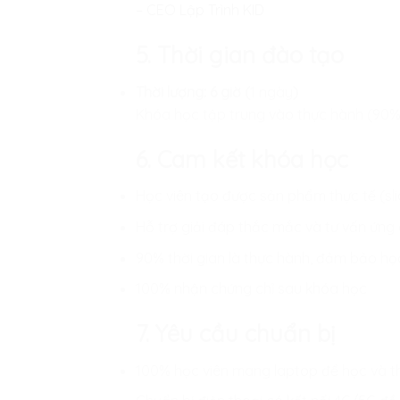
– CEO Lập Trình KID
5. Thời gian đào tạo
Thời lượng: 6 giờ (
1 ngày
)
Khóa học tập trung vào thực hành (90% 
6. Cam kết khóa học
Học viên tạo được sản phẩm thực tế (sli
Hỗ trợ giải đáp thắc mắc và tư vấn ứng
90% thời gian là thực hành, đảm bảo học
100% nhận chứng chỉ sau khóa học
7. Yêu cầu chuẩn bị
100% học viên mang laptop để học và t