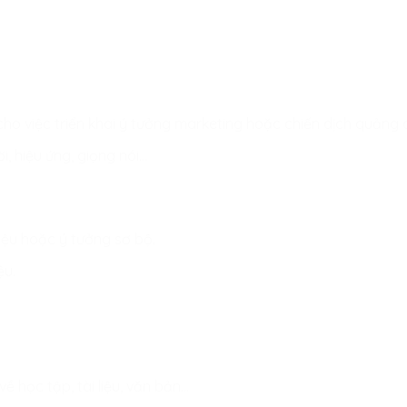
cho việc triển khai ý tưởng marketing hoặc chiến dịch quảng 
i, hiệu ứng, giọng nói…
liệu hoặc ý tưởng sơ bộ.
ệu.
ề học tập, tài liệu, văn bản…