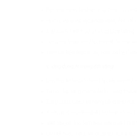
Học các môn Tự nhiên như Toán, Lý, Hoá 
Học từ vựng và ngữ pháp Tiếng Anh dễ nh
Viết bài & trình bày ý tưởng: Làm dàn ý, v
Gợi ý cách giải bài tập, tạo đề ôn tập v
Tóm tắt kiến thức trọng tâm, có hệ thốn
c. Ứng dụng AI trong đời sống:
Lập thời khóa biểu học tập, kế hoạch ô
Tự học kỹ năng mềm như kỹ năng thuyết 
Gợi ý sách, video kỹ năng sống phù hợp 
Khám phá ngành nghề phù hợp với sở th
Viết truyện, thơ, kịch bản video, lời bài
Lập kế hoạch đi chơi, đi du lịch cùng gia