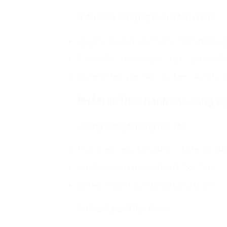
d. An toàn công nghệ và trách nhiệm
Quy tắc sử dụng AI có đạo đức: Không g
Cách kiểm tra thông tin thật – giả do AI 
Quản lý thời gian học tập hiệu quả khi d
PHẦN III: Thực hành các công cụ
a. Ứng dụng AI trong học tập
Thực hành ứng dụng AI học Toán, Lý, Hoá,
Lập thời gian biểu, kế hoạch học tập
Lên kế hoạch hoạt động ngoại khoá
b. Ứng dụng AI tạo Audio