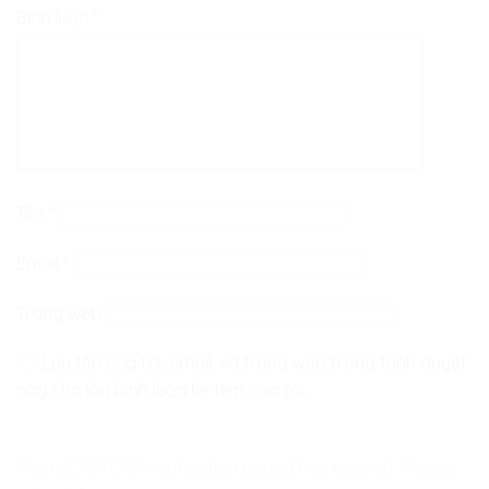
Bình luận
*
Tên
*
Email
*
Trang web
Lưu tên của tôi, email, và trang web trong trình duyệt
này cho lần bình luận kế tiếp của tôi.
The reCAPTCHA verification period has expired. Please