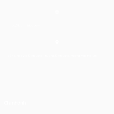
https://laptrinhkid.com
Số 48, Ngõ 215 Định Công Thượng, Định Công, Hoàng Mai, Hà Nội
Chi nhánh