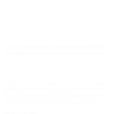
Phát triển
tư duy logic
, khả năng phân tích và thuật toán.
Giúp hiểu và sáng tạo với công nghệ hiện đại.
Định hướng nghề nghiệp sớm, mở ra cơ hội trong các
lĩnh vực hot như khoa học dữ liệu, lập trình, kỹ thuật
robot.
Ngoài ra,
hệ thống đào tạo theo phương pháp STEAM
tích hợp AI
giúp học sinh tiếp cận giáo trình tiên tiến, hiện
đại và thực hành sáng tạo.
Khóa học “Làm chủ AI” tại Lập Trình KID có gì nổi bật?
Đây là chương trình chuyên biệt dành cho học sinh
từ 9–
15 tuổi
, được thiết kế theo phương pháp STEAM với sự
dẫn dắt của đội ngũ giảng viên giàu kinh nghiệm giảng
dạy lập trình, STEAM, và từng huấn luyện tin học trẻ.
Nội dung nổi bật: