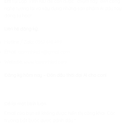
Em
tại Lập Trình KID để con được “chạm tay” đến công
nghệ tương lai và xây dựng những sản phẩm AI đầu tay
đáng tự hào!
Liên hệ đăng ký:
Hotline / Zalo:
0367 448 499
Email:
laptrinhkid.it@gmail.com
Website:
www.laptrinhkid.com
Đăng ký hôm nay – Đón đầu thời đại AI cho con!
Để lại một bình luận
Email của bạn sẽ không được hiển thị công khai.
Các
trường bắt buộc được đánh dấu
*