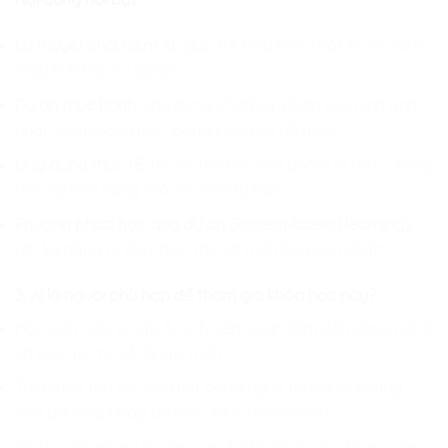
Lý thuyết khái niệm AI
: giúp trẻ hiểu bản chất AI và cách
máy tính học từ dữ liệu.
Dự án thực hành
: xây dựng chatbot, phân loại hình ảnh,
nhận diện giọng nói… bằng công cụ dễ hiểu.
Ứng dụng thực tế
: trẻ có thể tạo sản phẩm AI mini – tăng
trải nghiệm sáng tạo và niềm tự hào.
Phương pháp học qua dự án (Project-based learning)
:
rèn kỹ năng tư duy, hợp tác và trình bày sản phẩm.
3. Ai là người phù hợp để tham gia khóa học này?
Học sinh cấp 2, cấp 3, sinh viên quan tâm đến công nghệ
và luôn tò mò về AI, lập trình.
Trẻ muốn thử sức với một công nghệ tương lai nhưng
cần phương pháp dễ hiểu, thực hành nhiều.
Phụ huynh mong muốn con phát triển tư duy logic, sáng