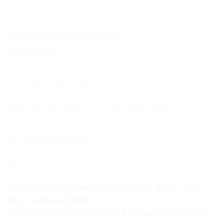
tạo và có nền tảng công nghệ vững chắc.
4. Lợi ích khi tham gia khóa học
Thấu hiểu AI
: học sinh hiểu AI là gì, cách nó vận hành và
ứng dụng trong thực tế.
Tự lập sản phẩm AI đầu tay
: chatbot, nhận diện hình ảnh,
ứng dụng thông minh…
Phát triển toàn diện tư duy và kỹ năng mềm
: tư duy lập
trình, giải quyết vấn đề, làm việc nhóm.
Sẵn sàng cho tương lai
: có nền tảng vững để tham gia
các cuộc thi Tin học trẻ hoặc học lên các môn STEAM
khác.
🚀
Muốn con trở thành công dân số chủ động – sáng
tạo – tư duy vượt trội?
👉 Đăng ký ngay
Khóa học Trí Tuệ Nhân Tạo AI cho Trẻ