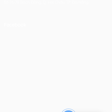
Số 76-78 Bạch Đằng, Q. Hải Châu, TP. Đà Nẵng
Facebook