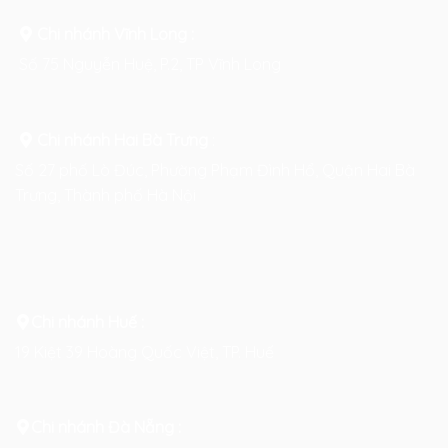
Chi nhánh Vĩnh Long :
Số 75 Nguyễn Huệ, P.2, TP Vĩnh Long
Chi nhánh Hai Bà Trưng
:
Số 27 phố Lò Đúc, Phường Phạm Đình Hổ, Quận Hai Bà
Trưng, Thành phố Hà Nội
Chi nhánh Huế :
19 Kiệt 39 Hoàng Quốc Việt, TP. Huế
Chi nhánh Đà Nẵng :