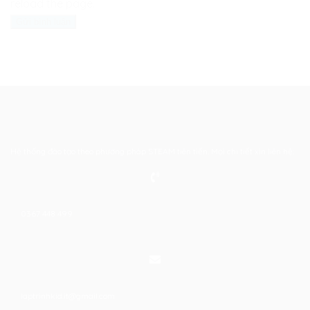
reload the page.
Hệ thống đào tạo theo phương pháp STEAM tiên tiến. Mọi chi tiết xin liên hệ:
0367 448 499
laptrinhkid.it@gmail.com