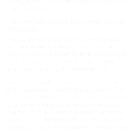
để tự tay viết nên bản đồ thành công rực rỡ và dẫn dắt
dòng chảy thời đại.
1. Bản Lĩnh Thấu Suốt Và Tư Duy Phân Tích Hệ
Thống Vĩ Mô
Để giải quyết một bài toán phức tạp, đứa trẻ cần học
cách nhìn thấu bản chất logic đằng sau những hiện
tượng rời rạc. Học viên tại
LẬP TRÌNH KID
được rèn luyện
để bóc tách cấu trúc của các siêu hệ thống công
nghiệp và tài chính đang vận hành thế giới thực.
Chúng tôi đưa vào phòng Lab thực chiến các mô hình
giả lập quy mô lớn của năm 2026: từ quy trình bảo mật
đa lớp mã hóa thông tin bảo vệ dòng tiền an toàn tuyệt
đối tại các
ngân hàng
quốc tế, mạng lưới cảm biến tự
động theo dõi áp suất và nhiệt độ dòng chảy theo thời
gian thực tại các
nhà máy lọc dầu
, cho đến các thuật
toán đồng bộ hóa dữ liệu thế giới mở đa tương tác trong