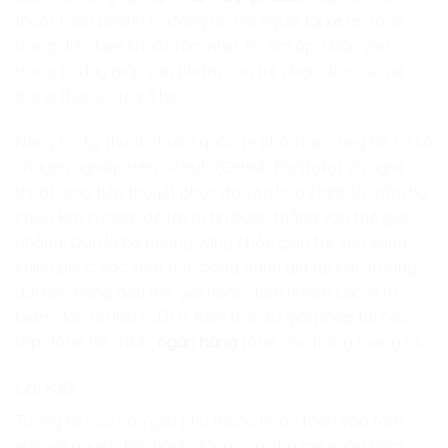
thuật toán phanh tự động hỗ trợ người
lái xe
an toàn
trong điều kiện khuất tầm nhìn. Sự ấm áp, nhân văn
trong tư duy giúp sản phẩm của trẻ nhận được sự nể
trọng thực sự từ xã hội.
Năng lực kỹ thuật chuẩn quốc tế phối hợp cùng hồ sơ số
chuyên nghiệp trên GitHub (GitHub Portfolio) và nghệ
thuật giao tiếp thuyết phục đa văn hóa chính là “tấm hộ
chiếu kim cương” để trẻ tự tin bước thẳng vào thế giới
phẳng. Đây là bệ phóng vững chắc giúp trẻ sẵn sàng
chinh phục các suất học bổng danh giá tại các trường
đại học hàng đầu thế giới hoặc đảm nhiệm các vị trí
Giám đốc dữ liệu (CDO), Kiến trúc sư giải pháp tại các
tập đoàn tài chính,
ngân hàng
toàn cầu trong tương lai.
Lời Kết
Tương lai của con yêu phụ thuộc hoàn toàn vào tầm
nhìn và quyết định hành động của cha mẹ ngày hôm