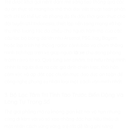
Trẻ được khơi gợi niềm đam mê sáng tạo thông qua các
dự án thực tế mang hơi thở thời đại: viết thuật toán phân
tích chỉ số thể lực và phong độ thi đấu thời gian thực cho
đội tuyển U17 Indonesia, thiết lập nền tảng mạng xã hội
thu nhỏ tương tác đa chiều cho người hâm mộ của các
câu lạc bộ bóng đá lớn như Arsenal, PSG, hay Bayern,
hoặc lập trình hệ thống radar cảnh báo va chạm thông
minh tích hợp trên xe giúp người
lái xe
chủ động phòng
tránh rủi ro từ xa. Qua từng sản phẩm, trẻ hiểu rằng mình
chính là người đưa ra các giả định chiến lược, thổi hồn
cảm xúc và áp đặt các chuẩn mực đạo đức an toàn để
công nghệ phụng sự nhân loại một cách văn minh nhất.
3. Bộ Lọc Tâm Trí Tỉnh Táo Trước Biến Động Và
Lòng Tự Trọng Số
Thế giới phẳng mở ra không gian kết nối vô hạn nhưng
cũng đi kèm với vô số xao nhãng độc hại. Nếu thiếu đi
một nhân cách vững vàng, trẻ rất dễ lãng phí năng