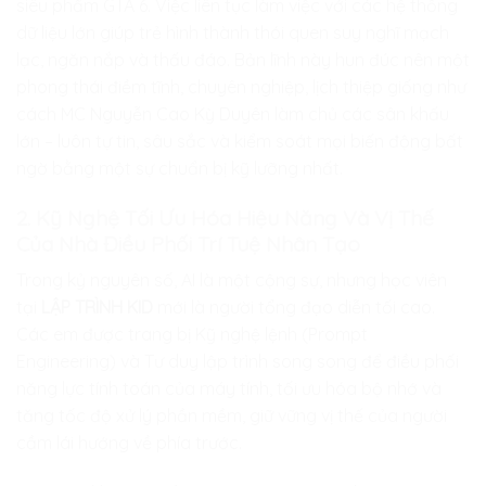
siêu phẩm GTA 6. Việc liên tục làm việc với các hệ thống
dữ liệu lớn giúp trẻ hình thành thói quen suy nghĩ mạch
lạc, ngăn nắp và thấu đáo. Bản lĩnh này hun đúc nên một
phong thái điềm tĩnh, chuyên nghiệp, lịch thiệp giống như
cách MC Nguyễn Cao Kỳ Duyên làm chủ các sân khấu
lớn – luôn tự tin, sâu sắc và kiểm soát mọi biến động bất
ngờ bằng một sự chuẩn bị kỹ lưỡng nhất.
2. Kỹ Nghệ Tối Ưu Hóa Hiệu Năng Và Vị Thế
Của Nhà Điều Phối Trí Tuệ Nhân Tạo
Trong kỷ nguyên số, AI là một cộng sự, nhưng học viên
tại
LẬP TRÌNH KID
mới là người tổng đạo diễn tối cao.
Các em được trang bị Kỹ nghệ lệnh (Prompt
Engineering) và Tư duy lập trình song song để điều phối
năng lực tính toán của máy tính, tối ưu hóa bộ nhớ và
tăng tốc độ xử lý phần mềm, giữ vững vị thế của người
cầm lái hướng về phía trước.