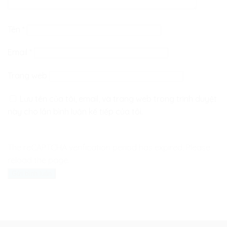
Tên
*
Email
*
Trang web
Lưu tên của tôi, email, và trang web trong trình duyệt
này cho lần bình luận kế tiếp của tôi.
The reCAPTCHA verification period has expired. Please
reload the page.