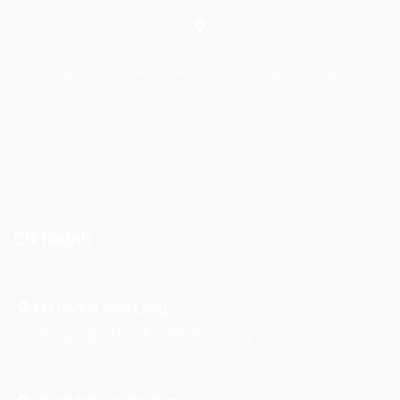
Số 48, Ngõ 215 Định Công Thượng, Định Công, Hoàng Mai, Hà Nội
Chi nhánh
Chi nhánh Vĩnh Long :
Số 75 Nguyễn Huệ, P.2, TP Vĩnh Long