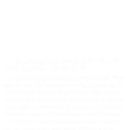
4. Triết Lý Công Nghệ Vị Nhân Sinh – Tấm Hộ
Chiếu Vàng Vươn Tầm Quốc Tế
Mục tiêu tối thượng của giáo dục đỉnh cao tại
LẬP TRÌNH
KID
luôn được định hướng bởi ngọn lửa của lòng trắc ẩn.
Chúng tôi gieo vào lòng trẻ ý thức trách nhiệm sâu sắc
với cộng đồng, hướng các em ứng dụng tri thức vào các
dự án xanh vì sự phát triển bền vững. Con sẽ tự hào biết
bao khi tự tay lập trình hệ thống cảm biến IoT tự động
kiểm soát rác thải và lượng khí thải carbon xung quanh
các khu công nghiệp,
nhà máy lọc dầu
, hay thiết kế