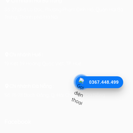
Chi nhánh Hai Bà Trưng
:
Số 27 phố Lò Đúc, Phường Phạm Đình Hổ, Quận Hai Bà
Trưng, Thành phố Hà Nội
Chi nhánh Huế :
19 Kiệt 39 Hoàng Quốc Việt, TP. Huế
0367.448.499
Chi nhánh Đà Nẵng :
Số 76-78 Bạch Đằng, Q. Hải Châu, TP. Đà Nẵng
Facebook