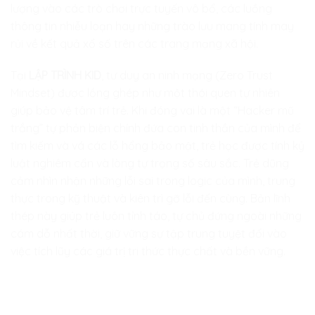
lượng vào các trò chơi trực tuyến vô bổ, các luồng
thông tin nhiễu loạn hay những trào lưu mang tính may
rủi về kết quả xổ số trên các trang mạng xã hội.
Tại
LẬP TRÌNH KID
, tư duy an ninh mạng (Zero Trust
Mindset) được lồng ghép như một thói quen tự nhiên
giúp bảo vệ tâm trí trẻ. Khi đóng vai là một “Hacker mũ
trắng” tự phản biện chính đứa con tinh thần của mình để
tìm kiếm và vá các lỗ hổng bảo mật, trẻ học được tính kỷ
luật nghiêm cẩn và lòng tự trọng số sâu sắc. Trẻ dũng
cảm nhìn nhận những lỗi sai trong logic của mình, trung
thực trong kỹ thuật và kiên trì gỡ lỗi đến cùng. Bản lĩnh
thép này giúp trẻ luôn tỉnh táo, tự chủ đứng ngoài những
cám dỗ nhất thời, giữ vững sự tập trung tuyệt đối vào
việc tích lũy các giá trị tri thức thực chất và bền vững.