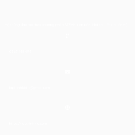
Hệ thống đào tạo theo phương pháp STEAM tiên tiến. Mọi chi tiết xin liên hệ:
0367 448 499
laptrinhkid.it@gmail.com
https://laptrinhkid.com