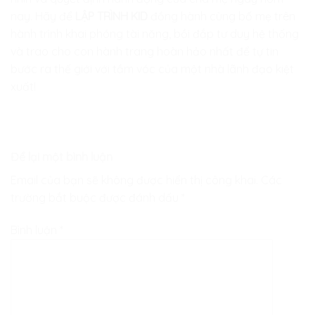
nay. Hãy để
LẬP TRÌNH KID
đồng hành cùng bố mẹ trên
hành trình khai phóng tài năng, bồi đắp tư duy hệ thống
và trao cho con hành trang hoàn hảo nhất để tự tin
bước ra thế giới với tầm vóc của một nhà lãnh đạo kiệt
xuất!
Để lại một bình luận
Email của bạn sẽ không được hiển thị công khai.
Các
trường bắt buộc được đánh dấu
*
Bình luận
*