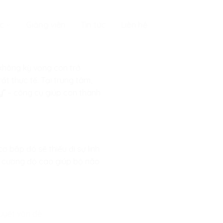
c
Giảng viên
Tin tức
Liên hệ
 không kỳ vọng con trở
ất thực tế. Tại trung tâm,
y”
– công cụ giúp con thành
 bắp đó sẽ thiếu đi sự linh
tập cường độ cao giúp bộ não
uyết vấn đề.