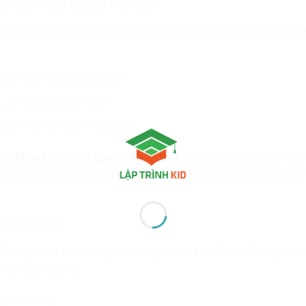
gữ của “Giải quyết vấn đề”
c sĩ, Doanh nhân, Luật sư hay Nghệ sĩ, con vẫn luôn phải đối
ệ thống để chẩn đoán bệnh.
 để quản lý vận hành.
huật toán để sắp xếp bố cục.
ăng
Phân rã vấn đề (Decomposition)
– chia một thử thách lớn
ng lãnh đạo cốt lõi mà không trường học nào dạy trực tiếp, nh
òng trắc ẩn
i không nhốt con trong các dòng code khô khan. Chúng tôi 
 vấn đề thực tế:
ề quê hương.