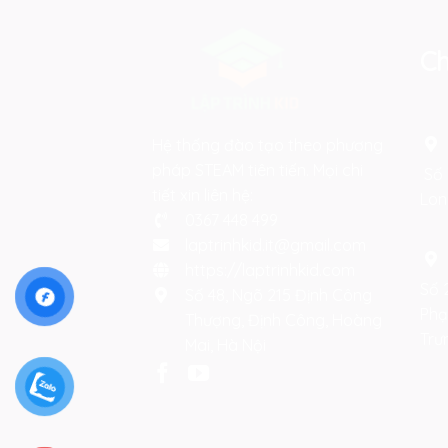
Ch
Hệ thống đào tạo theo phương
pháp STEAM tiên tiến. Mọi chi
Số 
tiết xin liên hệ:
Lon
0367 448 499
laptrinhkid.it@gmail.com
https://laptrinhkid.com
Số 
Số 48, Ngõ 215 Định Công
Phạ
Thượng, Định Công, Hoàng
Trư
Mai, Hà Nội