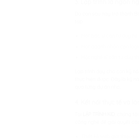
3. Lập trình là ngôn n
Dù con sau này trở thành Bá
tạp.
Một bác sĩ cần tư duy h
Một doanh nhân cần logic
Một nghệ sĩ cần tư duy t
Lập trình dạy cho con kỹ n
thực hiện được. Đây là kỹ nă
qua từng dự án nhỏ.
4. Kết nối thực tế và l
Tại
LẬP TRÌNH KID
, chúng tô
công nghệ để giải quyết các
Thiết kế web giới thiệu v