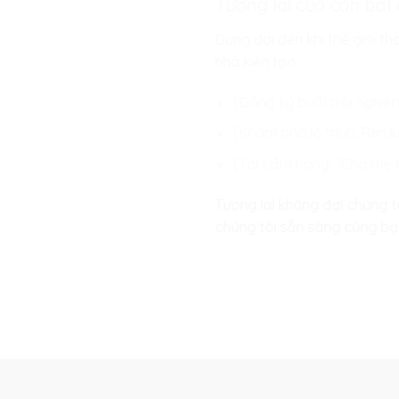
Tương lai của con bắt
Đừng đợi đến khi thế giới t
nhà kiến tạo.
[Đăng ký buổi trải nghiệm
[Khám phá lộ trình: Rèn l
[Tải cẩm nang: “Cha mẹ t
Tương lai không đợi chúng ta
chúng tôi sẵn sàng cùng bạ