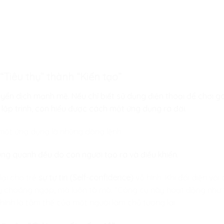
 “Tiêu thụ” thành “Kiến tạo”
ển dịch mạnh mẽ. Nếu chỉ biết sử dụng điện thoại để chơi ga
 lập trình, con hiểu được cách một ứng dụng ra đời.
một ứng dụng là những dòng lệnh.
xung quanh đều do con người tạo ra và điều khiển.
ại cho trẻ
sự tự tin (Self-confidence)
vô hình. Khi đối diện vớ
y choáng ngợp, mà luôn tò mò: “Công cụ này hoạt động như 
hính là tâm thế của một người làm chủ tương lai.