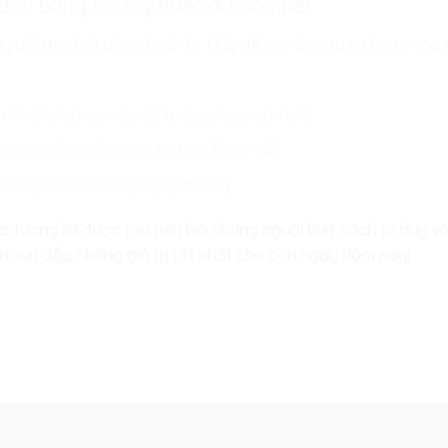
 đầu bằng những bước đi nhỏ nhất
hay đổi mới bắt đầu chuẩn bị. Hãy để con bạn tự tin bước vào 
 1-1: Đo lường mức độ tư duy logic của bé]
uyện tư duy bền vững tại Lập Trình Kid]
hông thái trong kỷ nguyên số”]
, tương lai được tạo nên bởi những người biết cách tư duy và k
n vun đắp những giá trị tốt nhất cho con ngay hôm nay!