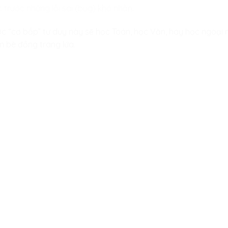
trước những lỗi sai (bug) khó nhằn.
ợc “cơ bắp” tư duy này sẽ học Toán, học Văn, hay học ngoại 
ạn bè đồng trang lứa.