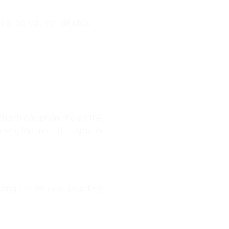
 mặt với các vấn đề phức
 thành các phần nhỏ có thể
ưng lập trình thì truyền tải
hướng con đến việc ứng dụng