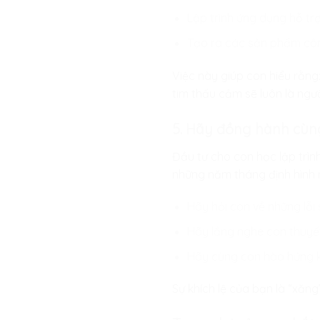
Lập trình ứng dụng hỗ trợ
Tạo ra các sản phẩm côn
Việc này giúp con hiểu rằng
tim thấu cảm sẽ luôn là ngư
5. Hãy đồng hành cùng
Đầu tư cho con học lập trìn
những năm tháng định hình 
Hãy hỏi con về những lỗi
Hãy lắng nghe con thuyết
Hãy cùng con hào hứng k
Sự khích lệ của bạn là “xăng