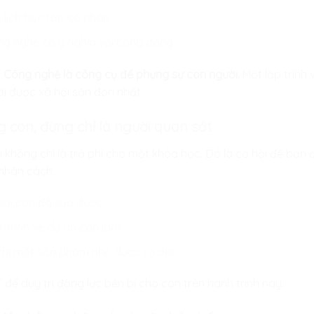
 lịch học tập cá nhân.
g nghệ có ý nghĩa với cộng đồng.
:
Công nghệ là công cụ để phụng sự con người.
Một lập trình 
ời được xã hội săn đón nhất.
 con, đừng chỉ là người quan sát
h không chỉ là trả phí cho một khóa học. Đó là cơ hội để bạ
nhân cách.
 sai con đã sửa được.
 trình về dự án con làm.
hi một sản phẩm nhỏ được ra đời.
” để duy trì động lực bền bỉ cho con trên hành trình này.