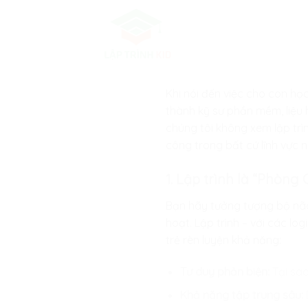
Skip
to
content
Khi nói đến việc cho con học
thành kỹ sư phần mềm, liệu h
chúng tôi không xem lập trì
công trong bất cứ lĩnh vực 
1. Lập trình là “Phòn
Bạn hãy tưởng tượng bộ não 
hoạt. Lập trình – với các lo
trẻ rèn luyện khả năng:
Tư duy phản biện:
Tại sao
Khả năng tập trung sâu: