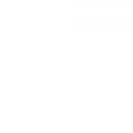
Sự kiên trì:
Không bỏ cuộc 
Những đứa trẻ rèn luyện đư
nhạy bén vượt trội so với b