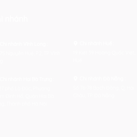
i nhánh
Chi nhánh Huế :
Chi nhánh Vĩnh Long :
19 Kiệt 39 Hoàng Quốc Việt, 
75 Nguyễn Huệ, P.2, TP Vĩnh
Huế
g
Chi nhánh Đà Nẵng :
Chi nhánh Hai Bà Trưng
:
Số 76-78 Bạch Đằng, Q. Hải
27 phố Lò Đúc, Phường
Châu, TP. Đà Nẵng
m Đình Hổ, Quận Hai Bà
ng, Thành phố Hà Nội