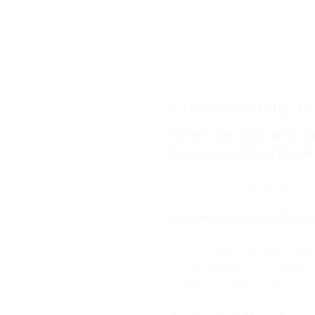
2. Định hình tư duy: Từ
Thế giới năm 2026 đang chuy
thụ thụ động. Nhưng khi biết
Con hiểu rằng đằng sau 
Con hiểu rằng mọi thiết bị 
Sự chuyển đổi này mang l
con không còn sợ hãi ha
dùng nó để làm gì?”. Đó c