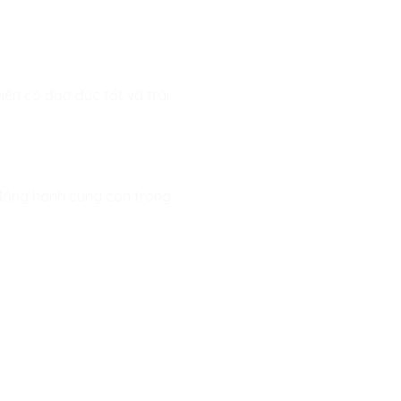
viên có đạo đức tốt và trái
n đồng hành cùng con trong