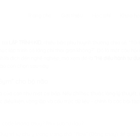
Trang chủ
Giới thiệu
Học phí
Khóa họ
 tại
LẬP TRÌNH KID
, nhiều bậc phụ huynh thường chia sẻ: “Tôi
ọc lập trình có lãng phí thời gian không?”. Đó là một câu hỏi r
nh là đích đến nghề nghiệp, mà xem đó là
“Hệ điều hành tư du
nào con chọn sau này.
g Gym” cho bộ não
của con như một cơ bắp. Nếu chỉ học thuộc lòng lý thuyết, cơ
gic điều kiện, vòng lặp và cấu trúc dữ liệu – chính là các bài 
 code không chạy? Phải sửa từ đâu?
Duy trì sự chú ý trong trạng thái “Flow” (Dòng chảy) để giải q