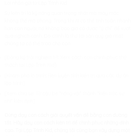
Lời nhắn gửi từ Lập Trình Kid
Sự kiên trì là kỹ năng quan trọng nhất mà máy móc
không thể mô phỏng. Trong khi AI có thể tính toán nhanh
hơn con người, nó không bao giờ có được “ý chí” để vượt
qua nghịch cảnh. Đó chính là thứ tài sản quý giá nhất
chúng ta có thể trao cho con.
[Đăng ký trải nghiệm 1-1: Xem cách con chinh phục thử
thách tại Lập Trình Kid]
[Khám phá lộ trình: Rèn luyện tính kiên trì qua các dự án
lập trình]
[Xem chia sẻ: Từ cậu bé “nóng vội” thành “kiến trúc sư
nhí” kiên định]
Đừng dạy con cách giải quyết vấn đề bằng con đường
tắt. Hãy dạy con cách kiên trì để chinh phục những đỉnh
cao. Tại Lập Trình Kid, chúng tôi cùng bạn xây dựng một