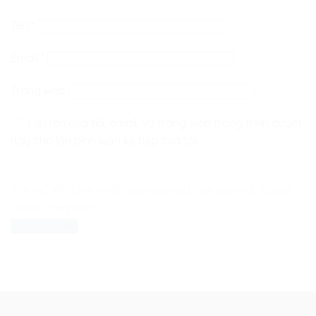
Tên
*
Email
*
Trang web
Lưu tên của tôi, email, và trang web trong trình duyệt
này cho lần bình luận kế tiếp của tôi.
The reCAPTCHA verification period has expired. Please
reload the page.