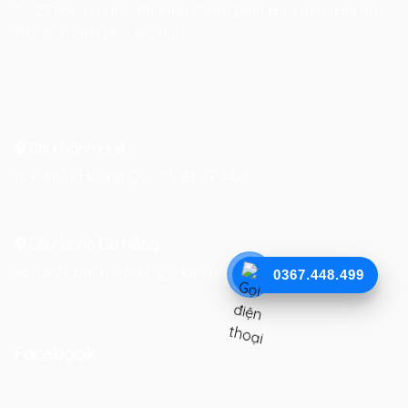
Số 27 phố Lò Đúc, Phường Phạm Đình Hổ, Quận Hai Bà
Trưng, Thành phố Hà Nội
Chi nhánh Huế :
19 Kiệt 39 Hoàng Quốc Việt, TP. Huế
Chi nhánh Đà Nẵng :
Số 76-78 Bạch Đằng, Q. Hải Châu, TP. Đà Nẵng
0367.448.499
Facebook