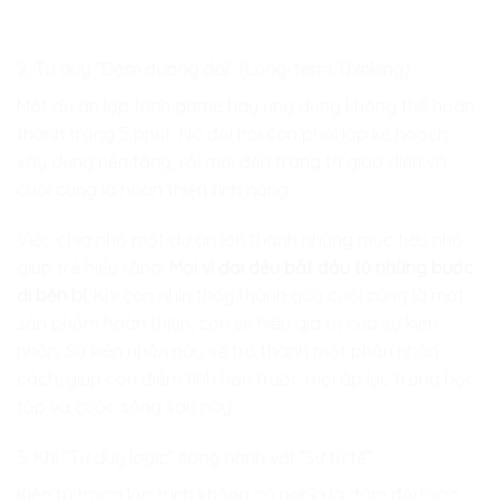
2. Tư duy “Dặm đường dài” (Long-term Thinking)
Một dự án lập trình game hay ứng dụng không thể hoàn
thành trong 5 phút. Nó đòi hỏi con phải lập kế hoạch,
xây dựng nền tảng, rồi mới đến trang trí giao diện và
cuối cùng là hoàn thiện tính năng.
Việc chia nhỏ một dự án lớn thành những mục tiêu nhỏ
giúp trẻ hiểu rằng:
Mọi vĩ đại đều bắt đầu từ những bước
đi bền bỉ
. Khi con nhìn thấy thành quả cuối cùng là một
sản phẩm hoàn thiện, con sẽ hiểu giá trị của sự kiên
nhẫn. Sự kiên nhẫn này sẽ trở thành một phần nhân
cách, giúp con điềm tĩnh hơn trước mọi áp lực trong học
tập và cuộc sống sau này.
3. Khi “Tư duy logic” song hành với “Sự tử tế”
Kiên trì trong lập trình không có nghĩa là đâm đầu vào