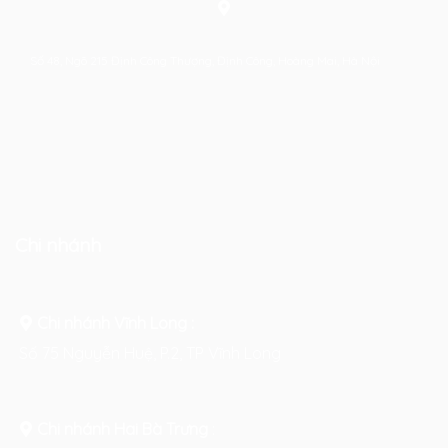
Số 48, Ngõ 215 Định Công Thượng, Định Công, Hoàng Mai, Hà Nội
Chi nhánh
Chi nhánh Vĩnh Long :
Số 75 Nguyễn Huệ, P.2, TP Vĩnh Long
Chi nhánh Hai Bà Trưng
: