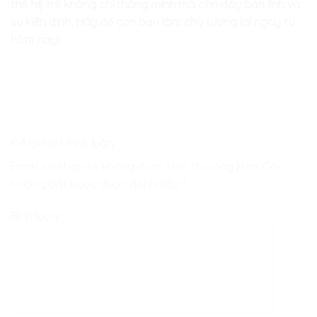
thế hệ trẻ không chỉ thông minh mà còn đầy bản lĩnh và
sự kiên định. Hãy để con bạn làm chủ tương lai ngay từ
hôm nay!
Để lại một bình luận
Email của bạn sẽ không được hiển thị công khai.
Các
trường bắt buộc được đánh dấu
*
Bình luận
*