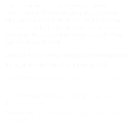
Chúng tôi tôn vinh sự nỗ lực hơn là sự thông minh bẩm
sinh. Khi con hiểu rằng bộ não giống như một cơ bắp –
càng luyện tập càng mạnh mẽ – con sẽ không bao giờ
sợ hãi trước bất kỳ thử thách mới nào. Con sẽ chủ động
đón nhận những bài toán khó như một cơ hội để “nâng
cấp” bộ não của chính mình.
5. Kết quả thực tế: Không chỉ là giỏi code, mà là giỏi sống
Phụ huynh sẽ nhận thấy con mình thay đổi rõ rệt:
Con bình tĩnh hơn:
Không còn cáu gắt khi gặp bài tập
khó ở trường.
Con chủ động hơn:
Biết tự tìm cách giải quyết thay vì
chờ đợi sự giúp đỡ.
Con tự tin hơn:
Vì con đã tự tay vượt qua được những
“thử thách” khó nhằn trên máy tính.