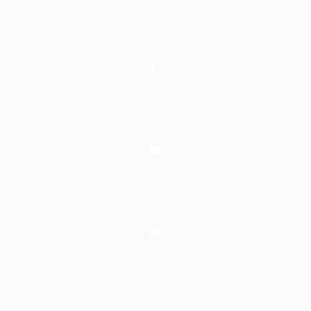
Hệ thống đào tạo theo phương pháp STEAM tiên tiến. Mọi chi tiết xin liên hệ:
0367 448 499
laptrinhkid.it@gmail.com
https://laptrinhkid.com