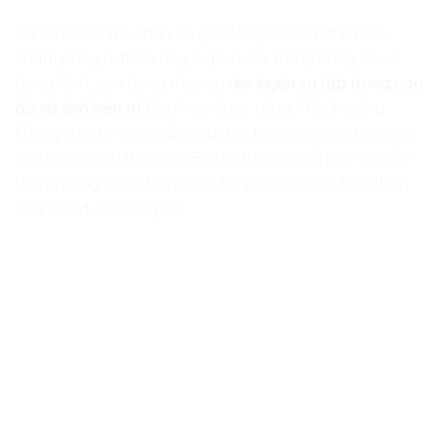
Khi một đứa trẻ dành cả giờ đồng hồ để tìm ra dấu
chấm phẩy bị thiếu hay logic bị sai trong hàng chục
dòng lệnh, con đang thực sự
rèn luyện sự tập trung cao
độ và tính kiên trì
. Con học được rằng: Thành công
không đến từ may mắn, mà đến từ việc không bỏ cuộc
sau 10, 20 hay thậm chí 50 lần thử sai. Mỗi lần “sửa lỗi”
thành công là một lần niềm tin vào năng lực bản thân
của con được củng cố.