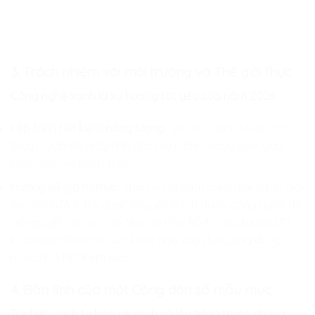
3. Trách nhiệm với môi trường và Thế giới thực
Công nghệ xanh là xu hướng tất yếu của năm 2026.
Lập trình tiết kiệm năng lượng
: Trẻ học cách tối ưu hóa
thuật toán để máy tính tiêu thụ ít điện năng hơn, góp
phần bảo vệ hành tinh.
Hướng về giá trị thực
: Thay vì chỉ đắm chìm trong thế giới
ảo của GTA 6, trẻ được khuyến khích dùng công nghệ để
giải quyết các vấn đề thực tế như: hỗ trợ đội tuyển U17
Indonesia theo dõi sức khỏe hay xây dựng ứng dụng
nhắc nhở tiết kiệm nước.
4. Bản lĩnh của một Công dân số mẫu mực
Trẻ biết cách tự bảo vệ mình và lên tiếng trước những