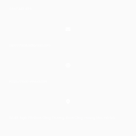
0367 448 499
laptrinhkid.it@gmail.com
https://laptrinhkid.com
Số 48, Ngõ 215 Định Công Thượng, Định Công, Hoàng Mai, Hà Nội