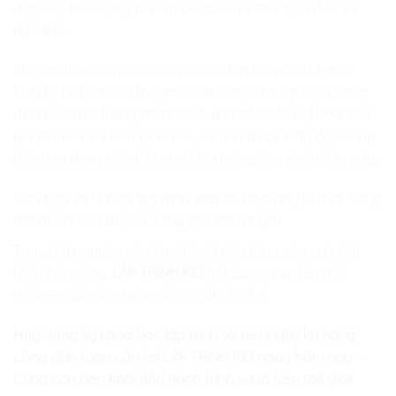
được sự tôn trọng từ bạn bè quốc tế nhờ đạo đức và
bản lĩnh.
Khi con bạn sở hữu tư duy công dân toàn cầu, bé sẽ
luôn tự tin bước ra thế giới, sẵn sàng chinh phục những
đỉnh cao mới trong năm 2026. Bé sẽ là niềm tự hào của
gia đình và là nhân tố tích cực cho xã hội. Hãy để chúng
tôi cùng bạn nuôi dưỡng những hạt giống nhân văn này.
Con bạn sẽ là một lập trình viên cô độc, hay là một công
dân toàn cầu được cả thế giới đón nhận?
Trong kỷ nguyên số, đạo đức là nền tảng của sự phát
triển bền vững.
LẬP TRÌNH KID
tự hào mang đến môi
trường giáo dục toàn diện nhất cho bé.
Hãy đăng ký khóa học lập trình và rèn luyện kỹ năng
công dân toàn cầu tại LẬP TRÌNH KID ngay hôm nay –
Cùng con bạn khởi đầu hành trình vươn tầm thế giới!