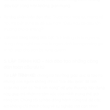
điều bất công trên không gian mạng.
Tư duy phản biện đạo đức
: Trước một trào lưu mạng xã
hội, trẻ biết dừng lại để suy nghĩ: “Điều này có gây tổn
thương cho ai không?”.
Lan tỏa năng lượng tích cực
: Trẻ không chỉ là người sử
dụng công nghệ mà còn là người định hướng những giá
trị tốt đẹp cho bạn bè xung quanh.
5. LẬP TRÌNH KID – Nơi đào tạo những công
dân toàn cầu ưu tú
Tại
LẬP TRÌNH KID
, chúng tôi tin rằng giáo dục là tạo ra
những con người không chỉ có “cái đầu lạnh” để tính
toán mà còn có “trái tim nóng” để yêu thương. Nội dung
này giúp trẻ nhận ra tầm vóc của mình trong thế giới
rộng lớn. Chúng tôi tự hào đồng hành cùng trẻ để các
em không chỉ thành công về sự nghiệp mà còn nhận