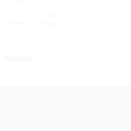
Trang web
Lưu tên của tôi, email, và trang web trong trình duyệt
này cho lần bình luận kế tiếp của tôi.
The reCAPTCHA verification period has expired. Please
reload the page.
Hệ thống đào tạo theo phương pháp STEAM tiên tiến. Mọi chi tiết xin liên hệ: