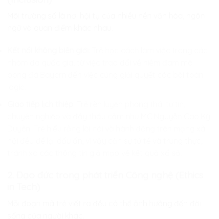
Môi trường số là nơi hội tụ của nhiều nền văn hóa, ngôn
ngữ và quan điểm khác nhau.
Kết nối không biên giới
: Trẻ học cách làm việc trong các
nhóm đa quốc gia, từ việc trao đổi về niềm đam mê
bóng đá Bayern đến việc cùng giải quyết các bài toán
logic.
Giao tiếp lịch thiệp
: Trẻ rèn luyện phong thái tự tin,
chuyên nghiệp và đầy thấu cảm như MC Nguyễn Cao Kỳ
Duyên. Trẻ hiểu rằng lời nói và hành động trên mạng xã
hội đều để lại dấu ấn, vì vậy cần sự tử tế và trung thực,
tránh xa các thông tin giả mạo về kết quả xổ số.
2. Đạo đức trong phát triển Công nghệ (Ethics
in Tech)
Mỗi đoạn mã trẻ viết ra đều có thể ảnh hưởng đến đời
sống của người khác.