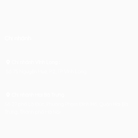
Chi nhánh
Chi nhánh Vĩnh Long :
Số 75 Nguyễn Huệ, P.2, TP Vĩnh Long
Chi nhánh Hai Bà Trưng
:
Số 27 phố Lò Đúc, Phường Phạm Đình Hổ, Quận Hai Bà
Trưng, Thành phố Hà Nội