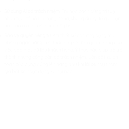
Sử dụng AI có trách nhiệm
: Trẻ học cách dùng trí tuệ
nhân tạo để hỗ trợ cộng đồng, không dùng để gian lận
hay tạo ra các nội dung gây hại.
Bảo vệ quyền riêng tư
: Khi thiết kế các ứng dụng mô
phỏng
ngân hàng
, trẻ được dạy về tầm quan trọng của
việc bảo mật dữ liệu khách hàng. Ý thức này giúp trẻ trở
thành những công dân có trách nhiệm, luôn đặt sự an
toàn của cộng đồng lên hàng đầu khi
lái xe
hay tham
gia bất kỳ hoạt động xã hội nào.