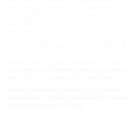
sẽ luôn chiếm được lòng tin và sự ủng hộ của mọi người
xung quanh. Bé sẽ là người đứng đầu, người định hình xu
hướng và người kiến tạo nên những thay đổi lớn lao cho
năm 2026. Hãy để chúng tôi đồng hành cùng bé trong
hành trình khai phá sức mạnh của ngôn từ và tư duy.
Con bạn sẽ là người có ý tưởng tuyệt vời nhưng im lặng,
hay là người biết cách làm cả thế giới phải lắng nghe?
Trong kỷ nguyên số, khả năng thuyết phục là chìa khóa
của sự thành đạt.
LẬP TRÌNH KID
tự hào giúp bé trang bị
tư duy và bản lĩnh để tỏa sáng trên mọi sân khấu.
Hãy đăng ký khóa học lập trình và rèn luyện kỹ năng
thuyết trình tại LẬP TRÌNH KID ngay hôm nay – Cùng con
bạn khởi đầu hành trình vinh quang!