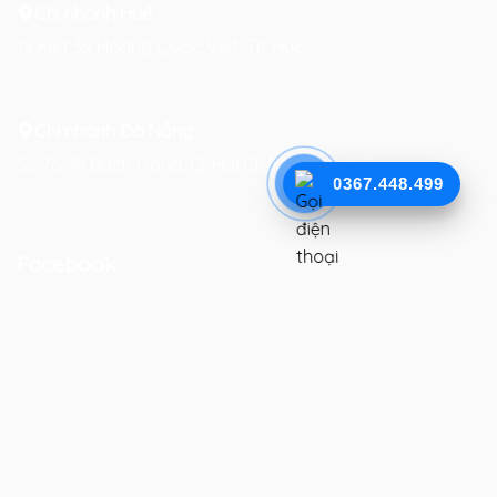
Chi nhánh Huế :
19 Kiệt 39 Hoàng Quốc Việt, TP. Huế
Chi nhánh Đà Nẵng :
Số 76-78 Bạch Đằng, Q. Hải Châu, TP. Đà Nẵng
0367.448.499
Facebook