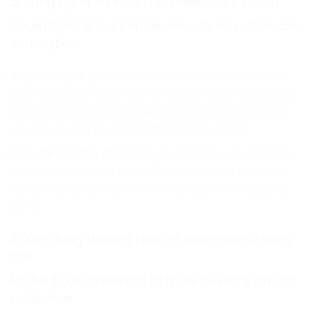
3. Lắng nghe và Phản hồi (Feedback Loop)
Truyền thông là quá trình hai chiều, đòi hỏi sự thấu cảm
và nhạy bén.
Tiếp nhận góp ý
: Trẻ học cách trả lời các câu hỏi hóc
búa từ thầy cô và bạn bè với thái độ cầu thị. Đây là kỹ
năng quan trọng để trẻ đàm phán thành công trong
các môi trường tài chính
ngân hàng
tương lai.
Điều chỉnh thông điệp
: Trẻ biết cách thay đổi cách nói
chuyện tùy theo đối tượng khán giả, giúp ý tưởng dễ
dàng được chấp nhận và lan tỏa rộng rãi trong cộng
đồng.
4. Xây dựng thương hiệu cá nhân qua sự sáng
tạo
Mỗi bài thuyết trình là một cơ hội để trẻ khẳng định giá
trị bản thân.