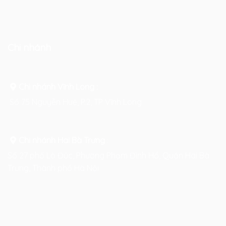
Chi nhánh
Chi nhánh Vĩnh Long :
Số 75 Nguyễn Huệ, P.2, TP Vĩnh Long
Chi nhánh Hai Bà Trưng
:
Số 27 phố Lò Đúc, Phường Phạm Đình Hổ, Quận Hai Bà
Trưng, Thành phố Hà Nội