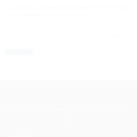
Lưu tên của tôi, email, và trang web trong trình duyệt
này cho lần bình luận kế tiếp của tôi.
The reCAPTCHA verification period has expired. Please
reload the page.
Hệ thống đào tạo theo phương pháp STEAM tiên tiến. Mọi chi tiết xin liên hệ:
0367 448 499