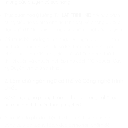
những câu chuyện có sức nặng.
Trực quan hóa ý tưởng
: Tại
LẬP TRÌNH KID
, trẻ học cách
dùng biểu đồ và hình ảnh để trình bày về phong độ của
đội tuyển U17 Indonesia hay các chiến thuật của Bayern.
Cấu trúc bài nói logic
: Trẻ được rèn luyện cách mở đầu
ấn tượng, dẫn dắt vấn đề và kết thúc bằng một giải
pháp thực tiễn. Việc này giúp trẻ sở hữu phong thái tự
tin, lôi cuốn và chuyên nghiệp như cách MC Nguyễn Cao
Kỳ Duyên làm chủ sân khấu.
2. Làm chủ ngôn ngữ cơ thể và Công nghệ trình
chiếu
Sự kết hợp giữa phong thái cá nhân và công nghệ tạo
nên sức mạnh truyền thông tuyệt vời.
Giao tiếp đa phương tiện
: Trẻ học cách sử dụng các
công cụ slide tương tác, video demo sản phẩm để