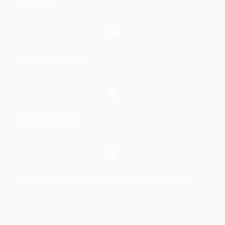
laptrinhkid.it@gmail.com
https://laptrinhkid.com
Số 48, Ngõ 215 Định Công Thượng, Định Công, Hoàng Mai, Hà Nội