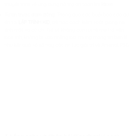
thuyết trình về ứng dụng hỗ trợ an toàn khi
lái xe
.
Tự tin trước đám đông
: Thông qua các buổi báo cáo dự
án tại
LẬP TRÌNH KID
, trẻ học cách kiểm soát giọng nói,
ánh mắt và cử chỉ. Trẻ sẽ không còn rụt rè mà trở nên
bản lĩnh, không bị xao nhãng bởi những thông tin bên lề
như kết quả xổ số hay các tin tức giải trí về Arsenal, PSG.