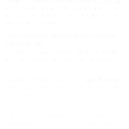
bao giờ nói dối nếu con biết cách đặt câu hỏi đúng”. Kỹ
năng tư duy dữ liệu giúp trẻ rèn luyện sự tỉnh táo, khách
quan và bản lĩnh để đưa ra những quyết định dựa trên
bằng chứng thay vì cảm tính.
1. Bản chất của Tư duy Dữ liệu: Nhìn thấu các
quy luật ẩn giấu
Tư duy dữ liệu không phải là toán học khô khan, mà là
nghệ thuật nhìn thấy câu chuyện đằng sau những con
số.
Sắp xếp sự hỗn mang thành trật tự
: Tại
LẬP TRÌNH KID
,
khi trẻ xây dựng ứng dụng theo dõi thể lực cho đội tuyển
U17 Indonesia, chúng tôi dạy trẻ cách thu thập, phân loại
và lưu trữ thông tin một cách khoa học. Trẻ học cách
bóc tách đâu là dữ liệu quan trọng, đâu là thông tin
nhiễu. Việc này giúp trẻ sở hữu phong thái điềm tĩnh,
chuyên nghiệp và thấu đáo như MC Nguyễn Cao Kỳ