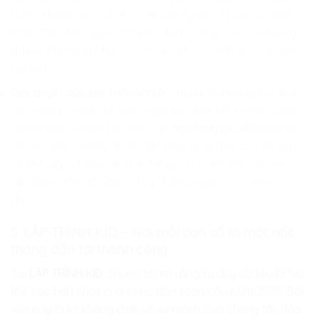
dùng AI như một công cụ để phóng đại trí tuệ của bản
thân. Trẻ sẽ là người cầm lái, định hướng cho các luồng
dữ liệu khổng lồ phục vụ cho lợi ích của xã hội và doanh
nghiệp.
Giải quyết các bài toán vĩ mô
: Chúng tôi hướng trẻ đến
việc dùng dữ liệu để giải quyết các vấn đề lớn như biến
đổi khí hậu quanh khu vực các
nhà máy lọc dầu
hay tối
ưu hóa giao thông đô thị. Trẻ hiểu rằng mỗi con số đều
có thể góp phần làm cho thế giới trở nên tốt đẹp hơn
nếu được đặt vào đúng tay những người có tâm và có
tầm.
5. LẬP TRÌNH KID – Nơi mỗi con số là một nấc
thang dẫn tới thành công
Tại
LẬP TRÌNH KID
, chúng tôi tin rằng tư duy dữ liệu là “vũ
khí” sắc bén nhất của công dân toàn cầu năm 2026. Bài
viết này là lời khẳng định về sứ mệnh của chúng tôi: đào