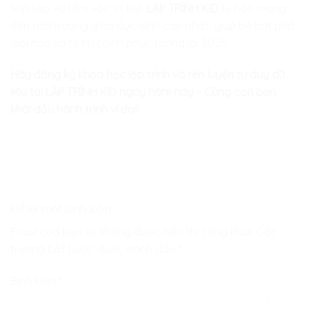
tỉnh táo và tầm vóc trí tuệ.
LẬP TRÌNH KID
tự hào mang
đến môi trường giáo dục đỉnh cao nhất, giúp bé bứt phá
giới hạn và tự tin chinh phục tương lai 2026.
Hãy đăng ký khóa học lập trình và rèn luyện tư duy dữ
liệu tại LẬP TRÌNH KID ngay hôm nay – Cùng con bạn
khởi đầu hành trình vĩ đại!
Để lại một bình luận
Email của bạn sẽ không được hiển thị công khai.
Các
trường bắt buộc được đánh dấu
*
Bình luận
*