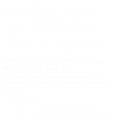
trị của một nhà kiến tạo chân chính.
Sự trung thực trong báo cáo
: Chúng tôi khuyến khích trẻ
báo cáo cả những kết quả không như mong đợi. Nếu
thuật toán hỗ trợ người
lái xe
an toàn bị lỗi, trẻ phải
trung thực nhìn nhận để sửa chữa thay vì che dấu. Sự
chính trực này là nền tảng để trẻ xây dựng uy tín cá
nhân bền vững trong môi trường chuyên nghiệp quốc tế
và sự tin tưởng từ bạn bè, đồng nghiệp.
4. Tầm nhìn chiến lược của “Nhà khoa học dữ
liệu nhí” trong kỷ nguyên AI
Trong năm 2026, AI có thể xử lý dữ liệu nhanh hơn con
người, nhưng con người mới là người đưa ra ý nghĩa và
mục đích.
Làm chủ thuật toán
: Trẻ học cách hiểu cách AI học từ dữ
liệu (Machine Learning) để có thể điều phối máy móc
làm việc theo ý mình. Trẻ không để AI quyết định thay mà