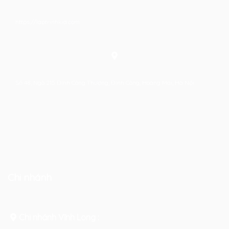
https://laptrinhkid.com
Số 48, Ngõ 215 Định Công Thượng, Định Công, Hoàng Mai, Hà Nội
Chi nhánh
Chi nhánh Vĩnh Long :