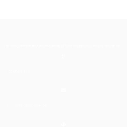
Hệ thống đào tạo theo phương pháp STEAM tiên tiến. Mọi chi tiết xin liên hệ:
0367 448 499
laptrinhkid.it@gmail.com