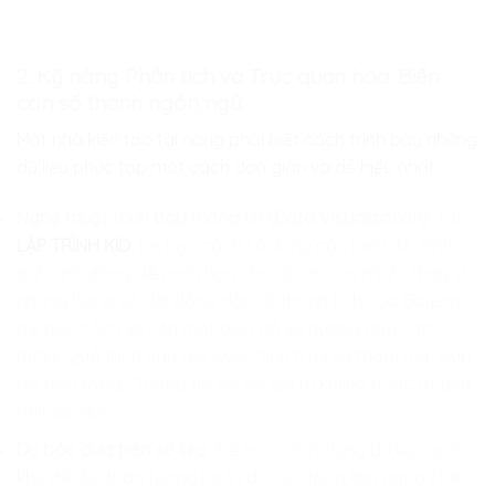
2. Kỹ năng Phân tích và Trực quan hóa: Biến
con số thành ngôn ngữ
Một nhà kiến tạo tài năng phải biết cách trình bày những
dữ liệu phức tạp một cách đơn giản và dễ hiểu nhất.
Nghệ thuật trình bày thông tin (Data Visualization)
: Tại
LẬP TRÌNH KID
, trẻ học cách sử dụng các biểu đồ, hình
ảnh sinh động để minh họa cho dự án của mình. Thay vì
những bảng số dài dằng dặc về thành tích của Bayern,
trẻ học cách vẽ nên một biểu đồ xu hướng đầy cảm
hứng. Quá trình này rèn luyện tính tỉ mỉ và thẩm mỹ, giúp
trẻ hiểu rằng: “Thông tin chỉ có giá trị khi nó được truyền
tải hiệu quả”.
Dự báo dựa trên số liệu
: Trẻ học cách dùng dữ liệu quá
khứ để dự đoán tương lai. Ví dụ: Dự đoán khả năng chiến