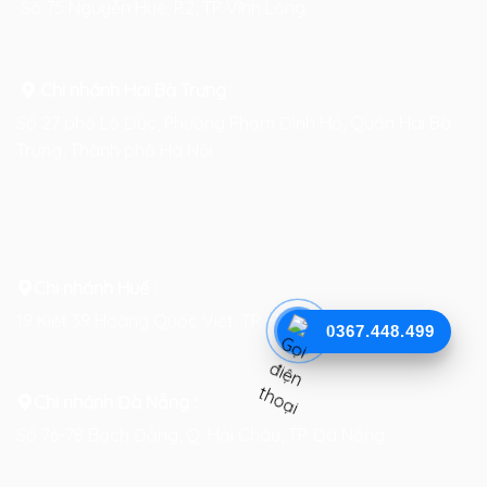
Số 75 Nguyễn Huệ, P.2, TP Vĩnh Long
Chi nhánh Hai Bà Trưng
:
Số 27 phố Lò Đúc, Phường Phạm Đình Hổ, Quận Hai Bà
Trưng, Thành phố Hà Nội
Chi nhánh Huế :
19 Kiệt 39 Hoàng Quốc Việt, TP. Huế
0367.448.499
Chi nhánh Đà Nẵng :
Số 76-78 Bạch Đằng, Q. Hải Châu, TP. Đà Nẵng