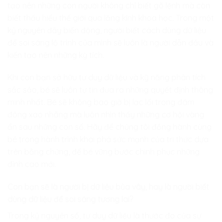
tạo nên những con người không chỉ biết gõ lệnh mà còn
biết thấu hiểu thế giới qua lăng kính khoa học. Trong một
kỷ nguyên đầy biến động, người biết cách dùng dữ liệu
để soi sáng lộ trình của mình sẽ luôn là người dẫn đầu và
kiến tạo nên những kỳ tích.
Khi con bạn sở hữu tư duy dữ liệu và kỹ năng phân tích
sắc sảo, bé sẽ luôn tự tin đưa ra những quyết định thông
minh nhất. Bé sẽ không bao giờ bị lạc lối trong đám
đông xao nhãng mà luôn nhìn thấy những cơ hội vàng
ẩn sau những con số. Hãy để chúng tôi đồng hành cùng
bé trong hành trình khai phá sức mạnh của tri thức dựa
trên bằng chứng, để bé vững bước chinh phục những
đỉnh cao mới.
Con bạn sẽ là người bị dữ liệu bủa vây, hay là người biết
dùng dữ liệu để soi sáng tương lai?
Trong kỷ nguyên số, tư duy dữ liệu là thước đo của sự