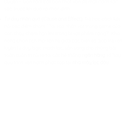
Duyên – luôn nắm bắt bản chất vấn đề một cách sắc
sảo trước khi đưa ra nhận định.
Tư duy nhân quả (Cause and Effect)
: Trẻ học cách kết
nối các điểm chạm. “Tại sao nhân vật trong game của
con chạy chậm hơn khi trang bị vật phẩm nặng?”. Khả
năng phân tích mối liên hệ giữa các biến số giúp trẻ rèn
luyện tư duy logic mạch lạc, sẵn sàng cho những bài
toán quản trị rủi ro tại các hệ thống
ngân hàng
số hay
quy trình vận hành phức tạp tại
nhà máy lọc dầu
.