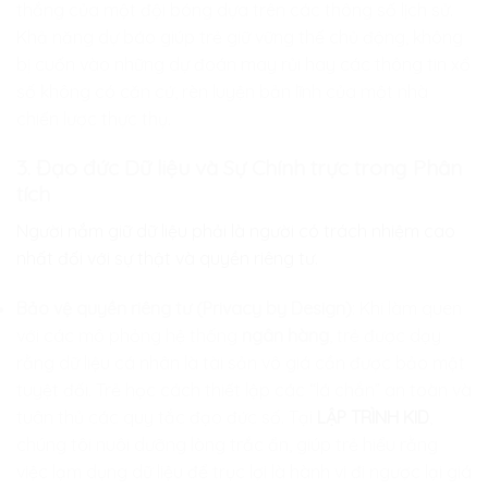
thắng của một đội bóng dựa trên các thông số lịch sử.
Khả năng dự báo giúp trẻ giữ vững thế chủ động, không
bị cuốn vào những dự đoán may rủi hay các thông tin xổ
số không có căn cứ, rèn luyện bản lĩnh của một nhà
chiến lược thực thụ.
3. Đạo đức Dữ liệu và Sự Chính trực trong Phân
tích
Người nắm giữ dữ liệu phải là người có trách nhiệm cao
nhất đối với sự thật và quyền riêng tư.
Bảo vệ quyền riêng tư (Privacy by Design)
: Khi làm quen
với các mô phỏng hệ thống
ngân hàng
, trẻ được dạy
rằng dữ liệu cá nhân là tài sản vô giá cần được bảo mật
tuyệt đối. Trẻ học cách thiết lập các “lá chắn” an toàn và
tuân thủ các quy tắc đạo đức số. Tại
LẬP TRÌNH KID
,
chúng tôi nuôi dưỡng lòng trắc ẩn, giúp trẻ hiểu rằng
việc lạm dụng dữ liệu để trục lợi là hành vi đi ngược lại giá