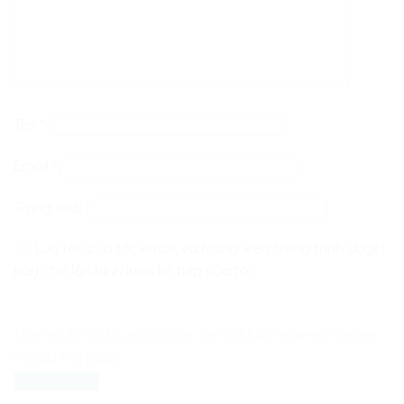
Tên
*
Email
*
Trang web
Lưu tên của tôi, email, và trang web trong trình duyệt
này cho lần bình luận kế tiếp của tôi.
The reCAPTCHA verification period has expired. Please
reload the page.