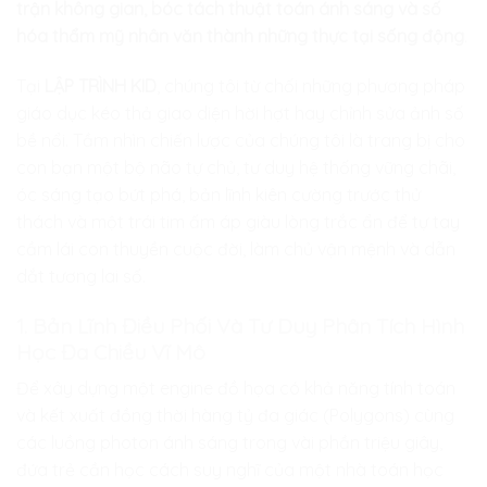
trận không gian, bóc tách thuật toán ánh sáng và số
hóa thẩm mỹ nhân văn thành những thực tại sống động
.
Tại
LẬP TRÌNH KID
, chúng tôi từ chối những phương pháp
giáo dục kéo thả giao diện hời hợt hay chỉnh sửa ảnh số
bề nổi. Tầm nhìn chiến lược của chúng tôi là trang bị cho
con bạn một bộ não tự chủ, tư duy hệ thống vững chãi,
óc sáng tạo bứt phá, bản lĩnh kiên cường trước thử
thách và một trái tim ấm áp giàu lòng trắc ẩn để tự tay
cầm lái con thuyền cuộc đời, làm chủ vận mệnh và dẫn
dắt tương lai số.
1. Bản Lĩnh Điều Phối Và Tư Duy Phân Tích Hình
Học Đa Chiều Vĩ Mô
Để xây dựng một engine đồ họa có khả năng tính toán
và kết xuất đồng thời hàng tỷ đa giác (Polygons) cùng
các luồng photon ánh sáng trong vài phần triệu giây,
đứa trẻ cần học cách suy nghĩ của một nhà toán học