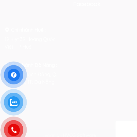
Facebook
Chi nhánh Huế :
19 Kiệt 39 Hoàng Quốc
Việt, TP. Huế
Chi nhánh Đà Nẵng :
Số 76-78 Bạch Đằng, Q.
Hải Châu, TP. Đà Nẵng
Design by
HVCG Software