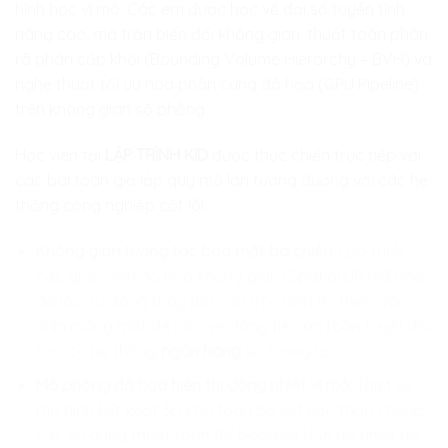
hình học vĩ mô. Các em được học về đại số tuyến tính
nâng cao, ma trận biến đổi không gian, thuật toán phân
rã phân cấp khối (Bounding Volume Hierarchy – BVH) và
nghệ thuật tối ưu hóa phần cứng đồ họa (GPU Pipeline)
trên không gian số phẳng.
Học viên tại
LẬP TRÌNH KID
được thực chiến trực tiếp với
các bài toán giả lập quy mô lớn tương đương với các hệ
thống công nghiệp cốt lõi:
Không gian tương tác bảo mật ba chiều:
Lập trình
các giao diện đồ họa không gian (Spatial UI) mã hóa
đa lớp, tự động thay đổi cấu trúc hiển thị theo góc
nhìn mống mắt để bảo vệ dòng tiền an toàn tuyệt đối
tại các hệ thống
ngân hàng
số tương lai.
Mô phỏng đồ họa hiển thị dòng nhiệt vĩ mô:
Thiết kế
mô hình kết xuất 3D cho toàn bộ kết cấu tháp chưng
cất, sử dụng thuật toán đổ bóng và bản đồ nhiệt đồ