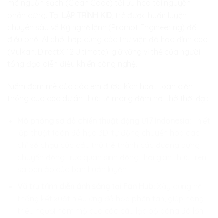
mã nguồn sạch (Clean Code) tối ưu hóa tài nguyên
phần cứng. Tại
LẬP TRÌNH KID
, trẻ được huấn luyện
chuyên sâu về Kỹ nghệ lệnh (Prompt Engineering) để
điều phối AI phối hợp cùng các thư viện đồ họa đỉnh cao
(Vulkan, DirectX 12 Ultimate), giữ vững vị thế của người
tổng đạo diễn điều khiển công nghệ.
Niềm đam mê của các em được kích hoạt toàn diện
thông qua các dự án thực tế mang đậm hơi thở thời đại:
Mô phỏng sơ đồ chiến thuật động U17 Indonesia:
Thiết
lập thuật toán đồ họa 3D, tự động chuyển hóa các
chỉ số chạy của cầu thủ trẻ thành các đường dựng
chuyển động trực quan sinh động thời gian thực trên
sa bàn ảo của ban huấn luyện.
Vũ trụ trình diễn ánh sáng tại Fan Hub:
Xây dựng hệ
thống kết xuất hiệu ứng đồ họa phân tán, giúp hàng
triệu người hâm mộ của các câu lạc bộ bóng đá lớn