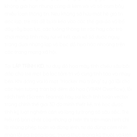
không giới hạn nhưng cũng đi kèm với vô số cạm bẫy
nhiễu loạn thông tin. Nếu không sở hữu một hệ giá trị
độc lập, trẻ rất dễ bị lôi kéo vào các thế giới ảo vô bổ
đầy rẫy bạo lực, các luồng thông tin rác hay các trò
chơi mang tính may rủi về kết quả xổ số được ngụy
trang dưới những lớp vỏ bọc đồ họa hào nhoáng trên
các trang mạng xã hội.
Tại
LẬP TRÌNH KID
, tư duy đồ họa máy tính chiều sâu bồi
đắp cho trẻ một bộ lọc tâm trí vô cùng tỉnh táo và nhạy
bén. Khi đóng vai là một “Hacker mũ trắng” tự gỡ lỗi cho
các hiện tượng tràn bộ đệm đồ họa (VRAM Overflow), lỗi
rách hình (Screen Tearing) hay sai lệch tính toán vector
trong chính thế giới 3D do mình thiết kế, trẻ học được
tính kỷ luật nghiêm cẩn và lòng tự trọng số sâu sắc. Trẻ
hiểu rõ bản chất của những gì hiển thị trên màn hình chỉ
là những phép toán và dòng lệnh, từ đó dũng cảm nhìn
nhận lỗi sai trong logic, trung thực trong kỹ thuật và kiên