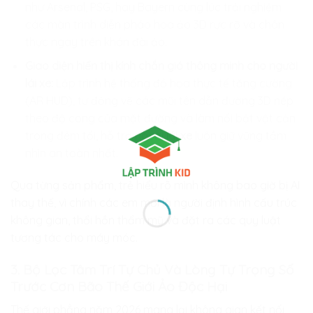
như Arsenal, PSG, hay Bayern cùng lúc trải nghiệm
các màn trình diễn pháo hoa ảo 3D rực rỡ và chân
thực ngay trên khán đài ảo.
Giao diện hiển thị kính chắn gió thông minh cho người
lái xe:
Lập trình hệ thống đồ họa thực tế tăng cường
(AR HUD), tự động vẽ các mũi tên dẫn đường 3D nép
theo độ cong của mặt đường và làm nổi bật vật cản
trong đêm tối, hỗ trợ người
lái xe
luôn giữ vững tầm
nhìn an toàn nhất.
Qua từng sản phẩm, trẻ hiểu rõ mình không bao giờ bị AI
thay thế, vì chính các em mới là người định hình cấu trúc
không gian, thổi hồn thẩm mỹ và đặt ra các quy luật
tương tác cho máy móc.
3. Bộ Lọc Tâm Trí Tự Chủ Và Lòng Tự Trọng Số
Trước Cơn Bão Thế Giới Ảo Độc Hại
Thế giới phẳng năm 2026 mang lại không gian kết nối