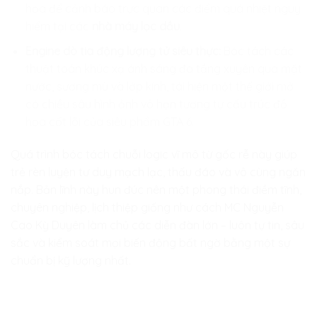
họa để cảnh báo trực quan các điểm quá nhiệt nguy
hiểm tại các
nhà máy lọc dầu
.
Engine dò tia động lượng tử siêu thực:
Bóc tách các
thuật toán khúc xạ ánh sáng đa tầng xuyên qua mặt
nước, sương mù và lớp kính, tái hiện một thế giới mở
có chiều sâu hình ảnh vô hạn tương tự cấu trúc đồ
họa cốt lõi của siêu phẩm GTA 6.
Quá trình bóc tách chuỗi logic vĩ mô từ gốc rễ này giúp
trẻ rèn luyện tư duy mạch lạc, thấu đáo và vô cùng ngăn
nắp. Bản lĩnh này hun đúc nên một phong thái điềm tĩnh,
chuyên nghiệp, lịch thiệp giống như cách MC Nguyễn
Cao Kỳ Duyên làm chủ các diễn đàn lớn – luôn tự tin, sâu
sắc và kiểm soát mọi biến động bất ngờ bằng một sự
chuẩn bị kỹ lượng nhất.