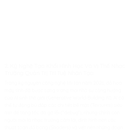
2. Kỹ Nghệ Tạo Khối Hình Học Và Vị Thế Nhạc
Trưởng Quản Trị Trí Tuệ Nhân Tạo
Trong kỷ nguyên công nghệ tối tân năm 2026, đồ họa
máy tính đã bước sang trang mới nhờ sự cộng hưởng
của AI sinh thế giới (Generative World-Building AI). AI có
thể tự động bù đắp các chi tiết bề mặt (Textures) siêu
mịn để tăng tốc độ gỡ lỗi (“debug”), nhưng chính con
người mới là nhạc trưởng cầm lái, định hình nên các
thuật toán đổ bóng (Shaders) và viết nên những đoạn