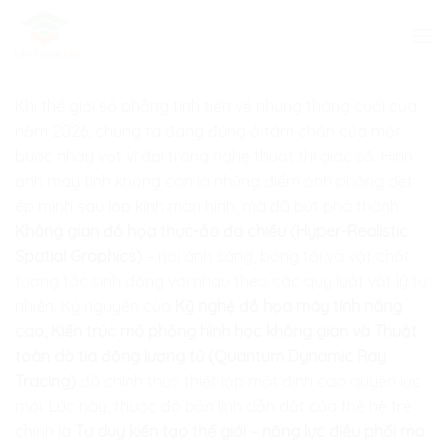
Skip
to
content
Khi thế giới số phẳng tịnh tiến về những tháng cuối của
năm 2026, chúng ta đang đứng ở tâm chấn của một
bước nhảy vọt vĩ đại trong nghệ thuật thị giác số. Hình
ảnh máy tính không còn là những điểm ảnh phẳng dẹt
ép mình sau lớp kính màn hình, mà đã bứt phá thành
Không gian đồ họa thực-ảo đa chiều (Hyper-Realistic
Spatial Graphics)
– nơi ánh sáng, bóng tối và vật chất
tương tác sinh động với nhau theo các quy luật vật lý tự
nhiên. Kỷ nguyên của
Kỹ nghệ đồ họa máy tính nâng
cao, Kiến trúc mô phỏng hình học không gian và Thuật
toán dò tia động lượng tử (Quantum Dynamic Ray
Tracing)
đã chính thức thiết lập một đỉnh cao quyền lực
mới. Lúc này, thước đo bản lĩnh dẫn dắt của thế hệ trẻ
chính là
Tư duy kiến tạo thế giới – năng lực điều phối ma