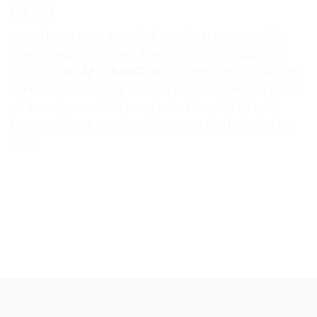
Lời Kết
Tương lai của con yêu phụ thuộc hoàn toàn vào tầm
nhìn và quyết định hành động của cha mẹ ngày hôm
nay. Hãy để
LẬP TRÌNH KID
đồng hành cùng bố mẹ trên
hành trình khai phóng tài năng, bồi đắp tư duy hệ thống
và trao cho con hành trang hoàn hảo nhất để tự tin
bước ra thế giới với tầm vóc của một nhà lãnh đạo kiệt
xuất!