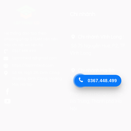
Chi nhánh
Hệ thống đào tạo theo
Chi nhánh Vĩnh Long :
phương pháp STEAM tiên tiến.
Mọi chi tiết xin liên hệ:
Số 75 Nguyễn Huệ, P.2, TP
0367 448 499
Vĩnh Long
laptrinhkid.it@gmail.com
https://laptrinhkid.com
Chi nhánh Hai Bà
Số 48, Ngõ 215 Định Công
Trưng
:
Thượng, Định Công, Hoàng
0367.448.499
Mai, Hà Nội
Số 27 phố Lò Đúc, Phường
Phạm Đình Hổ, Quận Hai
Bà Trưng, Thành phố Hà
Nội