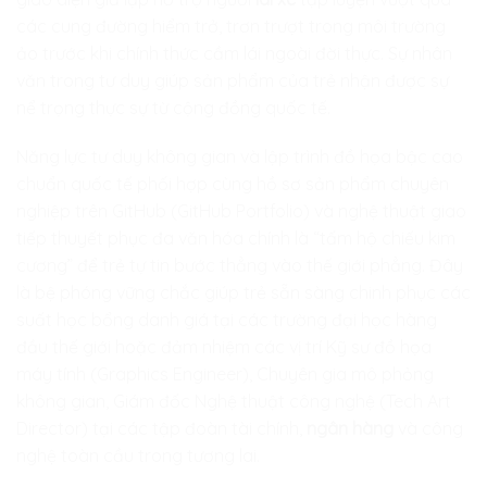
các cung đường hiểm trở, trơn trượt trong môi trường
ảo trước khi chính thức cầm lái ngoài đời thực. Sự nhân
văn trong tư duy giúp sản phẩm của trẻ nhận được sự
nể trọng thực sự từ cộng đồng quốc tế.
Năng lực tư duy không gian và lập trình đồ họa bậc cao
chuẩn quốc tế phối hợp cùng hồ sơ sản phẩm chuyên
nghiệp trên GitHub (GitHub Portfolio) và nghệ thuật giao
tiếp thuyết phục đa văn hóa chính là “tấm hộ chiếu kim
cương” để trẻ tự tin bước thẳng vào thế giới phẳng. Đây
là bệ phóng vững chắc giúp trẻ sẵn sàng chinh phục các
suất học bổng danh giá tại các trường đại học hàng
đầu thế giới hoặc đảm nhiệm các vị trí Kỹ sư đồ họa
máy tính (Graphics Engineer), Chuyên gia mô phỏng
không gian, Giám đốc Nghệ thuật công nghệ (Tech Art
Director) tại các tập đoàn tài chính,
ngân hàng
và công
nghệ toàn cầu trong tương lai.