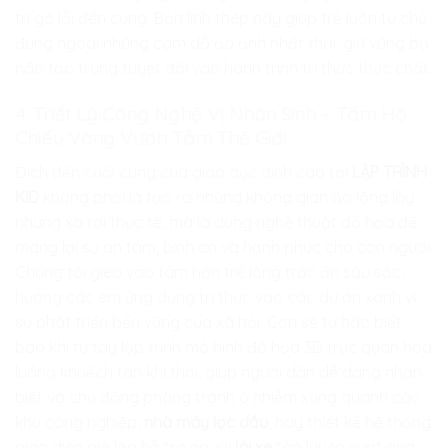
trì gỡ lỗi đến cùng. Bản lĩnh thép này giúp trẻ luôn tự chủ
đứng ngoài những cám dỗ ảo ảnh nhất thời, giữ vững bộ
não tập trung tuyệt đối vào hành trình tri thức thực chất.
4. Triết Lý Công Nghệ Vị Nhân Sinh – Tấm Hộ
Chiếu Vàng Vươn Tầm Thế Giới
Đích đến cuối cùng của giáo dục đỉnh cao tại
LẬP TRÌNH
KID
không phải là tạo ra những không gian ảo lộng lẫy
nhưng xa rời thực tế, mà là dùng nghệ thuật đồ họa để
mang lại sự an tâm, bình an và hạnh phúc cho con người.
Chúng tôi gieo vào tâm hồn trẻ lòng trắc ẩn sâu sắc,
hướng các em ứng dụng tri thức vào các dự án xanh vì
sự phát triển bền vững của xã hội. Con sẽ tự hào biết
bao khi tự tay lập trình mô hình đồ họa 3D trực quan hóa
luồng khuếch tán khí thải, giúp người dân dễ dàng nhận
biết và chủ động phòng tránh ô nhiễm xung quanh các
khu công nghiệp,
nhà máy lọc dầu
, hay thiết kế hệ thống
giao diện giả lập hỗ trợ người
lái xe
tập luyện vượt qua