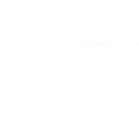
Thế giới phẳng năm 2026 ma
loạn thông tin. Nếu không sở 
luồng thông tin rác hoặc cá
tin độc hại trên các trang m
Tại
LẬP TRÌNH KID
, tư duy l
và kỷ luật. Khi đóng vai là
(Buffer Overflow), lỗi hỏng 
chính chương trình mình thiết
kỷ luật nghiêm cẩn và lòng t
kiên trì tối ưu hóa. Bản lĩn
não tập trung tuyệt đối vào 