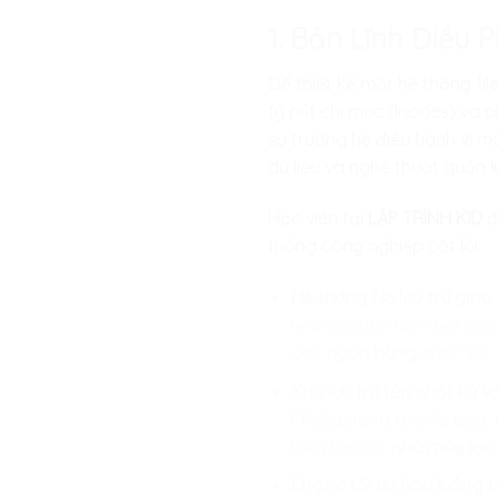
1. Bản Lĩnh Điều 
Để thiết kế một hệ thống fil
tỷ nút chỉ mục (Inodes) và 
sư trưởng hệ điều hành vĩ m
dữ liệu và nghệ thuật quản 
Học viên tại
LẬP TRÌNH KID
đ
thống công nghiệp cốt lõi:
Hệ thống file lưu trữ giao 
lệnh chuyển tiền đều được
các
ngân hàng
quốc tế.
Kho lưu trữ tệp nhật ký v
File System) tốc độ cao, 
biến tại các
nhà máy lọc
Engine tối ưu hóa luồng tả