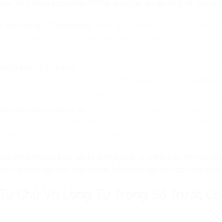
c kích hoạt toàn diện thông qua các dự án thực tế mang đậ
số thể trạng U17 Indonesia:
Thiết lập giải thuật lưu trữ và nén c
thì lịch sử tập luyện và dữ liệu hình ảnh chuyển động của các 
ương tiện tại Fan Hub:
Xây dựng thuật toán quản lý bộ nhớ đệ
của các câu lạc bộ bóng đá lớn như Arsenal, PSG, hay Bayern
ọa tương tác 3D độ phân giải cực cao mà không làm quá tải
hộp đen cho người lái xe:
Lập trình cơ chế ghi dữ liệu vòng tròn
ảm bảo các video hành trình liên tục được cập nhật và bảo v
c thực trong mọi tình huống khẩn cấp.
rõ mình không bao giờ bị AI thay thế, vì chính các em mới là 
nhiệm và thiết lập các quy chuẩn bảo mật tệp tin cao nhất ch
í Tự Chủ Và Lòng Tự Trọng Số Trước C