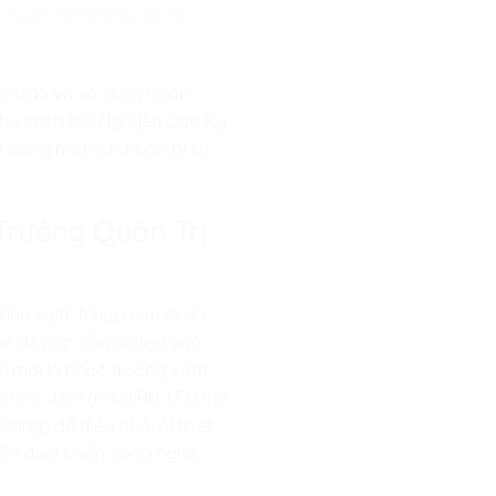
h mượt mà không độ trễ
thấu đáo và vô cùng ngăn
g như cách MC Nguyễn Cao Kỳ
gờ bằng một sự chuẩn bị kỹ
Trưởng Quản Trị
nhờ sự tích hợp của AI dự
ile để nạp sẵn dữ liệu vào
ời mới là nhạc trưởng cầm
 bộ nhớ đệm (như LRU, LFU mở
ring) để điều phối AI thiết
iễn điều khiển công nghệ.