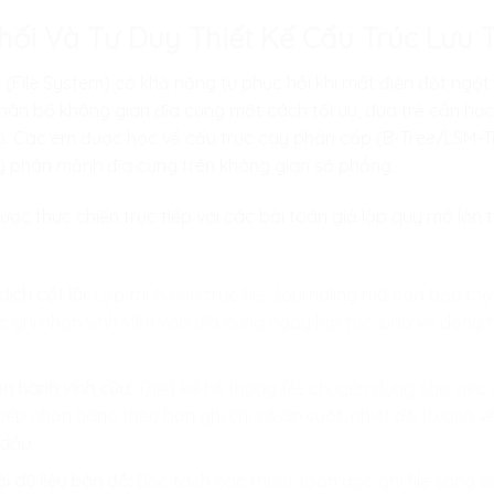
Phối Và Tư Duy Thiết Kế Cấu Trúc Lưu 
e (File System) có khả năng tự phục hồi khi mất điện đột ngột
phân bổ không gian đĩa cứng một cách tối ưu, đứa trẻ cần họ
ô. Các em được học về cấu trúc cây phân cấp (B-Tree/LSM-Tree
lý phân mảnh đĩa cứng trên không gian số phẳng.
ược thực chiến trực tiếp với các bài toán giả lập quy mô lớn
dịch cốt lõi:
Lập trình cấu trúc file Journaling mã hóa bảo m
 ghi nhận vĩnh viễn vào đĩa cứng ngay lập tức, bảo vệ dòng ti
ận hành vĩnh cửu:
Thiết kế hệ thống file chuyên dụng cho việc 
tiếp nhận hàng triệu bản ghi chỉ số áp suất, nhiệt độ truyền v
 dầu
.
i dữ liệu bản đồ:
Bóc tách các thuật toán đọc ghi file song so