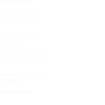
m hơi thở thời đại:
huỗi file nhị phân tốc độ
cầu thủ trẻ ngay trên sân
m lưu trữ đa tầng, giúp
 có thể truy cập và tải
 ổ cứng máy chủ.
 (Circular File Storage) trực
ệ an toàn, hỗ trợ người
lái
người định hình cấu trúc lưu
o công nghệ.
ơn Bão Nhiễu