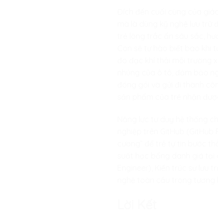
Đích đến cuối cùng của giáo
mà là dùng kỹ nghệ lưu trữ 
trẻ lòng trắc ẩn sâu sắc, h
Con sẽ tự hào biết bao khi t
đo đạc khí thải môi trường
nhúng của ô tô, đảm bảo nga
đóng gói và gửi đi thành cô
sản phẩm của trẻ nhận được
Năng lực tư duy hệ thống c
nghiệp trên GitHub (GitHub 
cương” để trẻ tự tin bước t
suất học bổng danh giá tại 
Engineer), Kiến trúc sư lưu 
nghệ toàn cầu trong tương l
Lời Kết