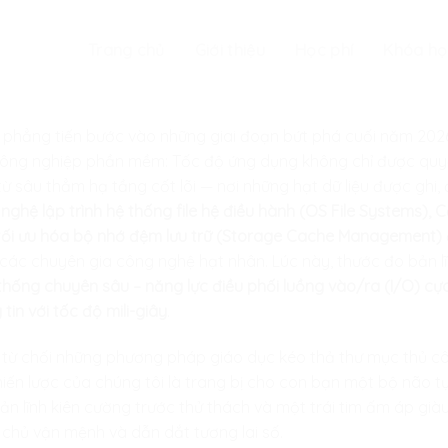
Trang chủ
Giới thiệu
Học phí
Khóa họ
i phẳng tiến bước vào những giai đoạn bứt phá cuối năm 202
 công nghiệp phần mềm: Tốc độ ứng dụng không chỉ được quyế
 sâu thẳm hạ tầng cốt lõi — nơi những hạt dữ liệu được ghi, đ
 nghệ lập trình hệ thống file hệ điều hành (OS File Systems),
 tối ưu hóa bộ nhớ đệm lưu trữ (Storage Cache Management)
các chuyên gia công nghệ hạt nhân. Lúc này, thước đo bản lĩ
 thống chuyên sâu – năng lực điều phối luồng vào/ra (I/O) cực
 tin với tốc độ mili-giây
.
i từ chối những phương pháp giáo dục kéo thả thư mục thủ cô
chiến lược của chúng tôi là trang bị cho con bạn một bộ não t
bản lĩnh kiên cường trước thử thách và một trái tim ấm áp già
m chủ vận mệnh và dẫn dắt tương lai số.