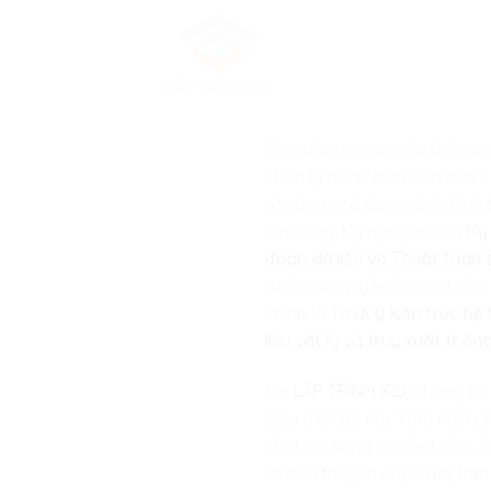
Skip
to
content
Khi guồng quay của thế giớ
chân lý hiển nhiên của nền
nhoáng, mà được định hình từ
đĩa cứng. Kỷ nguyên của
Kỹ
đoạn dữ liệu và Thuật toán
đỉnh cao quyền lực mới cho 
chính là
Tư duy kiến trúc hệ
liệu vật lý và truy xuất thông
Tại
LẬP TRÌNH KID
, chúng tô
điệu trên bề nổi. Tầm nhìn 
chãi, óc sáng tạo bứt phá, 
lái con thuyền cuộc đời, là