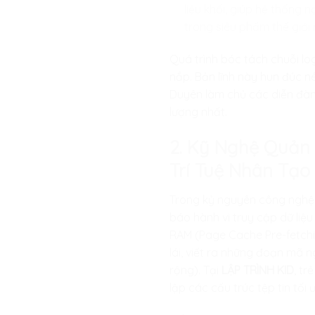
liệu khối, giúp hệ thốn
trong siêu phẩm thế giới
Quá trình bóc tách chuỗi lo
nắp. Bản lĩnh này hun đúc n
Duyên làm chủ các diễn đàn 
lượng nhất.
2. Kỹ Nghệ Quản
Trí Tuệ Nhân Tạo
Trong kỷ nguyên công nghệ t
báo hành vi truy cập dữ liệu 
RAM (Page Cache Pre-fetchi
lái, viết ra những đoạn mã 
rộng). Tại
LẬP TRÌNH KID
, tr
lập các cấu trúc tệp tin tối