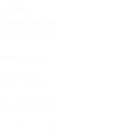
Trữ Vĩ Mô
 (Journaling), quản lý hàng
c cách suy nghĩ của một kỹ
), giải thuật định vị khối
 tương đương với các hệ
ật cấp thấp, đảm bảo mọi
ền an toàn tuyệt đối tại
ghi dữ liệu nhật ký (Logging
ề liên tục từ hệ thống cảm
ng (Parallel I/O) và nén dữ