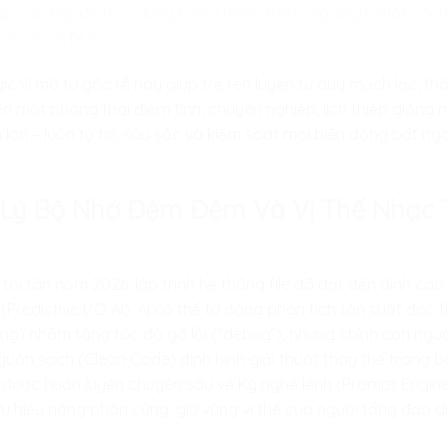
g nạp các tệp đồ họa dung lượng hàng trăm Gigabyte một các
 mở như GTA 6.
gic vĩ mô từ gốc rễ này giúp trẻ rèn luyện tư duy mạch lạc, 
ên một phong thái điềm tĩnh, chuyên nghiệp, lịch thiệp giốn
lớn – luôn tự tin, sâu sắc và kiểm soát mọi biến động bất n
 Lý Bộ Nhớ Đệm Đệm Và Vị Thế Nhạc 
ối tân năm 2026, lập trình hệ thống file đã đạt đến đỉnh cao 
(Predictive I/O AI). AI có thể tự động phân tích tần suất đọc f
ng) nhằm tăng tốc độ gỡ lỗi (“debug”), nhưng chính con ngư
nguồn sạch (Clean Code) định hình giải thuật thay thế trang
ẻ được huấn luyện chuyên sâu về Kỹ nghệ lệnh (Prompt Enginee
 ưu hiệu năng phần cứng, giữ vững vị thế của người tổng đạo d