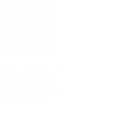
 trúc file khô khan, vô tri,
Chúng tôi gieo vào tâm hồn
riển bền vững của xã hội.
 toàn và minh bạch dữ liệu
rữ tệp khẩn cấp trên thiết bị
u vị trí cứu hộ vẫn được
hân văn trong tư duy giúp
 cùng hồ sơ sản phẩm chuyên
nh là “tấm hộ chiếu kim
 sẵn sàng chinh phục các
trí Kỹ sư hệ thống (Systems
ính,
ngân hàng
và công