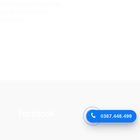
 cha mẹ ngày hôm nay. Hãy
 duy hệ thống và trao cho
o kiệt xuất!
Facebook
0367.448.499