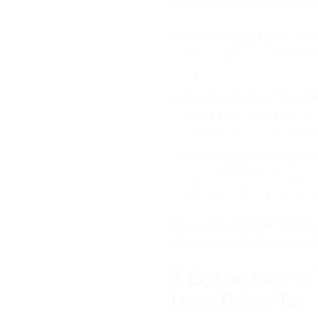
Niềm đam mê của các em đượ
Hệ thống tệp lưu trữ chỉ 
cao, giúp trích xuất tức 
tập.
Bộ đệm phân phối file ph
hàng triệu người hâm mộ 
xuống các nội dung đồ h
Hệ thống ghi tệp dữ liệu 
tiếp vào bộ nhớ nhúng, đ
xe
luôn có bằng chứng xá
Qua từng sản phẩm, trẻ hiểu 
trữ cốt lõi, thổi hồn trách 
3. Bộ Lọc Tâm Tr
Loạn Thông Tin