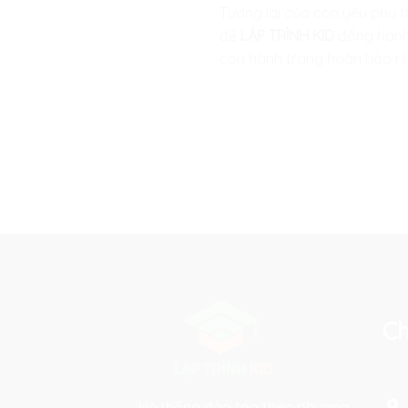
Tương lai của con yêu phụ 
để
LẬP TRÌNH KID
đồng hành 
con hành trang hoàn hảo nhấ
Ch
Hệ thống đào tạo theo phương