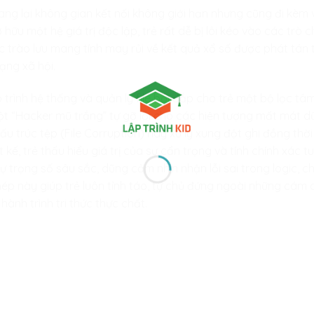
ng lại không gian kết nối không giới hạn nhưng cũng đi kèm 
hữu một hệ giá trị độc lập, trẻ rất dễ bị lôi kéo vào các trò 
c trào lưu mang tính may rủi về kết quả xổ số được phát tán 
ạng xã hội.
ập trình hệ thống và quản lý file bồi đắp cho trẻ một bộ lọc tâ
 một “Hacker mũ trắng” tự gỡ lỗi cho các hiện tượng mất mát d
cấu trúc tệp (File Corruption) hay xử lý xung đột ghi đồng thời
 kế, trẻ thấu hiểu giá trị của sự cẩn trọng và tính chính xác t
ự trọng số sâu sắc, dũng cảm nhìn nhận lỗi sai trong logic, ch
h thép này giúp trẻ luôn tỉnh táo, tự chủ đứng ngoài những cám 
hành trình tri thức thực chất.