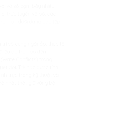
với vô số cạm bẫy nhiễu
chơi trực tuyến vô bổ, các
tràn lan dưới dạng các tệp
m trí vô cùng ngănắp, thực tế
ữ liệu do tràn bộ đệm
 (Write Conflicts) trong
uyệt đối. Trẻ học được tính
ính trực trong kỹ thuật và
dỗ nhất thời, giữ vững bộ