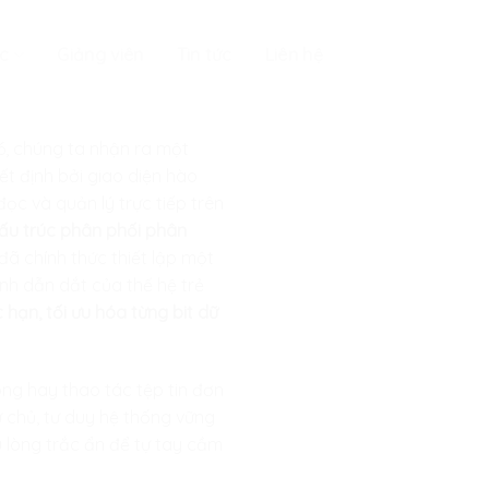
c
Giảng viên
Tin tức
Liên hệ
6, chúng ta nhận ra một
t định bởi giao diện hào
ọc và quản lý trực tiếp trên
 Cấu trúc phân phối phân
đã chính thức thiết lập một
nh dẫn dắt của thế hệ trẻ
 hạn, tối ưu hóa từng bit dữ
ng hay thao tác tệp tin đơn
ự chủ, tư duy hệ thống vững
u lòng trắc ẩn để tự tay cầm