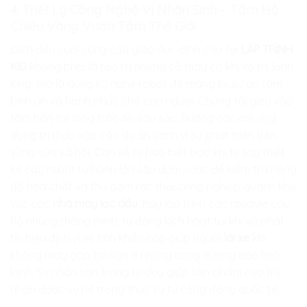
4. Triết Lý Công Nghệ Vị Nhân Sinh – Tấm Hộ
Chiếu Vàng Vươn Tầm Thế Giới
Đích đến cuối cùng của giáo dục đỉnh cao tại
LẬP TRÌNH
KID
không phải là tạo ra những cỗ máy cơ khí vô tri, lạnh
lùng, mà là dùng kỹ nghệ robot để mang lại sự an tâm,
bình an và hạnh phúc cho con người. Chúng tôi gieo vào
tâm hồn trẻ lòng trắc ẩn sâu sắc, hướng các em ứng
dụng tri thức vào các dự án xanh vì sự phát triển bền
vững của xã hội. Con sẽ tự hào biết bao khi tự tay thiết
kế các robot tự hành lặn sâu dưới nước để kiểm tra nồng
độ hóa chất và thu gom rác thải công nghiệp quanh khu
vực các
nhà máy lọc dầu
, hay lập trình các module cứu
hộ nhúng thông minh, tự động kích hoạt túi khí và phát
tín hiệu định vị vệ tinh khẩn cấp giúp người
lái xe
khi
không may gặp tai nạn ở những cung đường đèo hẻo
lánh. Sự nhân văn trong tư duy giúp sản phẩm của trẻ
nhận được sự nể trọng thực sự từ cộng đồng quốc tế.