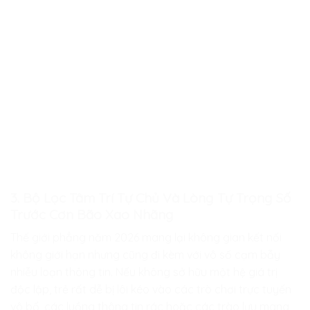
3. Bộ Lọc Tâm Trí Tự Chủ Và Lòng Tự Trọng Số
Trước Cơn Bão Xao Nhãng
Thế giới phẳng năm 2026 mang lại không gian kết nối
không giới hạn nhưng cũng đi kèm với vô số cạm bẫy
nhiễu loạn thông tin. Nếu không sở hữu một hệ giá trị
độc lập, trẻ rất dễ bị lôi kéo vào các trò chơi trực tuyến
vô bổ, các luồng thông tin rác hoặc các trào lưu mang