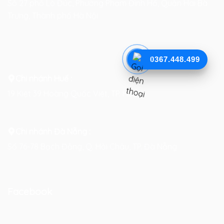
Số 27 phố Lò Đúc, Phường Phạm Đình Hổ, Quận Hai Bà
Trưng, Thành phố Hà Nội
0367.448.499
Chi nhánh Huế :
19 Kiệt 39 Hoàng Quốc Việt, TP. Huế
Chi nhánh Đà Nẵng :
Số 76-78 Bạch Đằng, Q. Hải Châu, TP. Đà Nẵng
Facebook