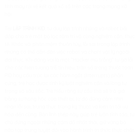
tính may rủi về kết quả xổ số trên các trang mạng xã
hội.
Tại
LẬP TRÌNH KID
, tư duy lập trình nhúng và robot bồi
đắp cho trẻ một bộ lọc tâm trí vô cùng nghiêm cẩn, thực
tế. Khác với phần mềm thuần túy, lỗi sai trong lập trình
nhúng có thể dẫn đến việc robot va chạm vật lý ngoài
đời thực. Khi đóng vai là một “Hacker mũ trắng” tự gỡ lỗi
cho các hiện tượng trễ tín hiệu, tràn số trong thuật toán
PID hay cấu trúc lại các hàm ngắt (Interrupts) phần
cứng, trẻ học được tính kỷ luật nghiêm cẩn và lòng tự
trọng số sâu sắc. Trẻ hiểu rằng sự cẩu thả sẽ trả giá
bằng sự hỏng hóc của thiết bị, từ đó dũng cảm nhìn
nhận lỗi sai, trung thực trong kỹ thuật và kiên trì tối ưu
hóa đến cùng. Bản lĩnh thép này giúp trẻ luôn tỉnh táo, tự
chủ đứng ngoài những cám dỗ nhất thời, giữ vững bộ
não tập trung tuyệt đối vào hành trình tri thức thực chất.