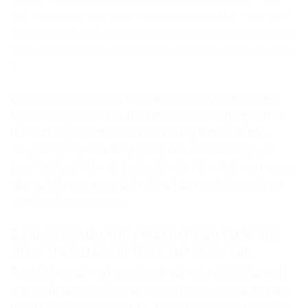
các thuật toán tính toán ma trận xoay và lực quán tính
giúp đồng bộ chuyển động của các thiết bị cơ khí thông
minh trong thế giới mở phức tạp của siêu phẩm như GTA
6.
Quá trình bóc tách chuỗi logic vĩ mô này giúp trẻ rèn
luyện tư duy mạch lạc, thấu đáo và vô cùng ngăn nắp.
Bản lĩnh này hun đúc nên một phong thái điềm tĩnh,
chuyên nghiệp, lịch thiệp giống như cách MC Nguyễn
Cao Kỳ Duyên làm chủ các diễn đàn lớn – luôn tự tin, sâu
sắc và kiểm soát mọi biến động bất ngờ bằng một sự
chuẩn bị kỹ lượng nhất.
2. Kỹ Nghệ Lập Trình Vi Điều Khiển Và Vị Thế
Nhạc Trưởng Quản Trị Trí Tuệ Nhân Tạo
Trong kỷ nguyên công nghệ tối tân năm 2026, lập trình
robot đã đạt đến đỉnh cao nhờ sự tích hợp của AI nhận
diện không gian (Spatial AI). AI có thể tự động tính toán