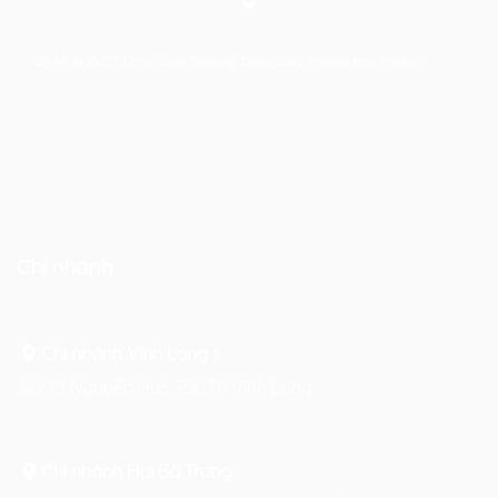
Số 48, Ngõ 215 Định Công Thượng, Định Công, Hoàng Mai, Hà Nội
Chi nhánh
Chi nhánh Vĩnh Long :
Số 75 Nguyễn Huệ, P.2, TP Vĩnh Long
Chi nhánh Hai Bà Trưng
: