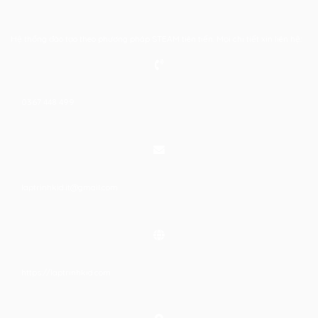
Hệ thống đào tạo theo phương pháp STEAM tiên tiến. Mọi chi tiết xin liên hệ:
0367 448 499
laptrinhkid.it@gmail.com
https://laptrinhkid.com