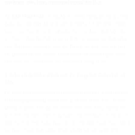
chính xác đến từng micromet ngoài đời thực
.
Tại
LẬP TRÌNH KID
, chúng tôi từ chối những phương pháp
giáo dục lắp ráp đồ chơi giải trí hời hợt. Tầm nhìn chiến
lược của chúng tôi là trang bị cho con bạn một bộ não
tự chủ, tư duy hệ thống vững chãi, óc sáng tạo bứt phá,
bản lĩnh kiên cường trước thử thách và một trái tim ấm
áp giàu lòng trắc ẩn để tự tay cầm lái con thuyền cuộc
đời, làm chủ vận mệnh và dẫn dắt tương lai số.
1. Bản Lĩnh Điều Phối Và Tư Duy Cơ Điện Tử Vĩ
Mô
Để thiết kế một robot hay một hệ thống tự động hóa có
khả năng phối hợp mượt mà giữa các khớp trục, tự cân
bằng và phản hồi lập tức trước các tác động ngoại lực,
đứa trẻ cần học cách suy nghĩ của một kỹ sư trưởng cơ
điện tử. Các em được học về các mô hình toán học động
lực học, thuật toán điều khiển phản hồi vòng kín (PID