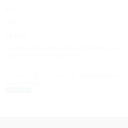
Tên
*
Email
*
Trang web
Lưu tên của tôi, email, và trang web trong trình duyệt
này cho lần bình luận kế tiếp của tôi.
The reCAPTCHA verification period has expired. Please
reload the page.