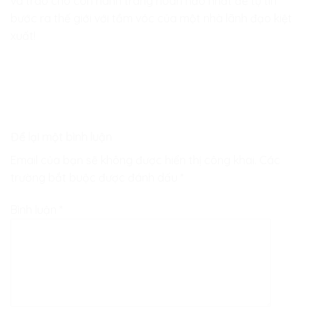
và trao cho con hành trang hoàn hảo nhất để tự tin
bước ra thế giới với tầm vóc của một nhà lãnh đạo kiệt
xuất!
Để lại một bình luận
Email của bạn sẽ không được hiển thị công khai.
Các
trường bắt buộc được đánh dấu
*
Bình luận
*