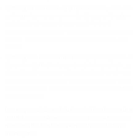
Hệ thống camera robot động tại Fan Hub:
Lập trình các
cánh tay robot mang camera tốc độ cao, tự động bám
đuổi chuyển động góc rộng và truyền hình ảnh
holographic thời gian thực cho hàng triệu người hâm mộ
của các câu lạc bộ bóng đá lớn như Arsenal, PSG, hay
Bayern.
Hệ thống kiểm soát hành trình chủ động cho người lái xe:
Lập trình vi điều khiển nhúng trên mô hình xe tự hành, tự
động điều phối góc quay vô lăng, lực phanh và mô-men
xoắn của động cơ dựa trên dữ liệu cảm biến, giúp người
lái xe
luôn giữ được quỹ đạo an toàn trong mọi điều kiện
địa hình phức tạp.
Qua từng sản phẩm, trẻ hiểu rõ mình không bao giờ bị AI
thay thế, vì chính các em mới là người định hình cấu trúc
phần cứng, thổi hồn trách nhiệm và thiết lập luật chơi
cho máy móc.