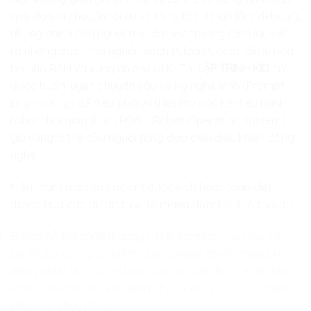
quỹ đạo di chuyển tối ưu và tăng tốc độ gỡ lỗi (“debug”),
nhưng chính con người mới là nhạc trưởng cầm lái, viết
ra những đoạn mã nguồn sạch (Clean Code) tối ưu hóa
bộ nhớ RAM và xung nhịp vi xử lý. Tại
LẬP TRÌNH KID
, trẻ
được huấn luyện chuyên sâu về Kỹ nghệ lệnh (Prompt
Engineering) để điều phối AI thiết lập các hệ điều hành
robot thời gian thực (ROS – Robot Operating System),
giữ vững vị thế của người tổng đạo diễn điều khiển công
nghệ.
Niềm đam mê của các em được kích hoạt toàn diện
thông qua các dự án thực tế mang đậm hơi thở thời đại:
Robot hỗ trợ chấn thương U17 Indonesia:
Thiết lập các
bộ khung xương cơ khí trợ lực (Exoskeleton) nhúng AI, tự
động phân tích lực cơ bắp của các cầu thủ trẻ để đưa
ra mức hỗ trợ chuyển động chuẩn xác trong quá trình
phục hồi chức năng.