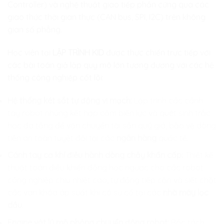
Controller) và nghệ thuật giao tiếp phần cứng qua các
giao thức thời gian thực (CAN bus, SPI, I2C) trên không
gian số phẳng.
Học viên tại
LẬP TRÌNH KID
được thực chiến trực tiếp với
các bài toán giả lập quy mô lớn tương đương với các hệ
thống công nghiệp cốt lõi:
Hệ thống két sắt tự động vi mạch:
Lập trình các cánh
tay robot nhúng kết hợp cảm biến lực và quét sinh trắc
học đa tầng để vận chuyển tài sản quý giá, bảo vệ dòng
tiền an toàn tuyệt đối tại các
ngân hàng
quốc tế.
Cánh tay cơ khí điều hành dòng chảy khẩn cấp:
Thiết kế
thuật toán điều khiển động học ngược cho các robot
công nghiệp chịu nhiệt cao, tự động tiếp cận và siết chặt
các van khóa áp suất khi có sự cố tại các
nhà máy lọc
dầu
.
Engine vật lý mô phỏng chuyển động robot:
Bóc tách