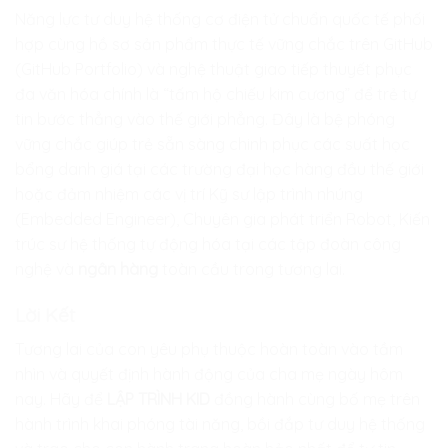
Năng lực tư duy hệ thống cơ điện tử chuẩn quốc tế phối
hợp cùng hồ sơ sản phẩm thực tế vững chắc trên GitHub
(GitHub Portfolio) và nghệ thuật giao tiếp thuyết phục
đa văn hóa chính là “tấm hộ chiếu kim cương” để trẻ tự
tin bước thẳng vào thế giới phẳng. Đây là bệ phóng
vững chắc giúp trẻ sẵn sàng chinh phục các suất học
bổng danh giá tại các trường đại học hàng đầu thế giới
hoặc đảm nhiệm các vị trí Kỹ sư lập trình nhúng
(Embedded Engineer), Chuyên gia phát triển Robot, Kiến
trúc sư hệ thống tự động hóa tại các tập đoàn công
nghệ và
ngân hàng
toàn cầu trong tương lai.
Lời Kết
Tương lai của con yêu phụ thuộc hoàn toàn vào tầm
nhìn và quyết định hành động của cha mẹ ngày hôm
nay. Hãy để
LẬP TRÌNH KID
đồng hành cùng bố mẹ trên
hành trình khai phóng tài năng, bồi đắp tư duy hệ thống