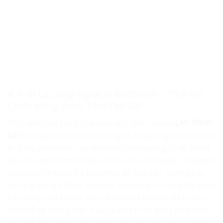
4. Triết Lý Công Nghệ Vị Nhân Sinh – Tấm Hộ
Chiếu Vàng Vươn Tầm Thế Giới
Đích đến cuối cùng của giáo dục đỉnh cao tại
LẬP TRÌNH
KID
không phải là tạo ra những cỗ máy xử lý vô cảm, mà
là dùng sức mạnh của siêu tính toán quang tử để mang
lại sự an tâm, bình an và cứu hộ cho con người. Chúng tôi
gieo vào tâm hồn trẻ lòng trắc ẩn sâu sắc, hướng các
em ứng dụng tri thức vào các dự án xanh vì sự phát triển
bền vững của xã hội. Con sẽ tự hào biết bao khi tự tay
thiết kế hệ thống chip vi lưu quang tử tự động phân tích
và cảnh báo sớm nồng độ khí thải độc hại xung quanh