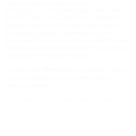
xử lý song song các phép toán tensor hình học mà
không gây suy hao năng lượng hay lệch pha tín hiệu,
đứa trẻ cần học cách suy nghĩ của một nhà khoa học
đồ họa tính toán vĩ mô. Các em được học về toán học
giải tích phức nâng cao, các phương trình vi phân
Maxwell, giải thuật tối ưu hóa hình học vật liệu (Topology
Optimization) và nghệ thuật cấu trúc các đường ống dữ
liệu bất biến trên không gian số phẳng.
Học viên tại
LẬP TRÌNH KID
được thực chiến trực tiếp với
các bài toán giả lập quy mô lớn tương đương với các hệ
thống công nghiệp cốt lõi:
Hệ thống lõi mật mã quang tử bảo mật tuyệt đối:
Lập
trình các thuật toán truyền tải khóa bảo mật dựa
trên sự biến đổi trạng thái phân cực của hạt ánh
sáng, triệt tiêu hoàn toàn nguy cơ bị nghe lén điện tử,
bảo vệ dòng tiền an toàn tuyệt đối tại các
ngân hàng