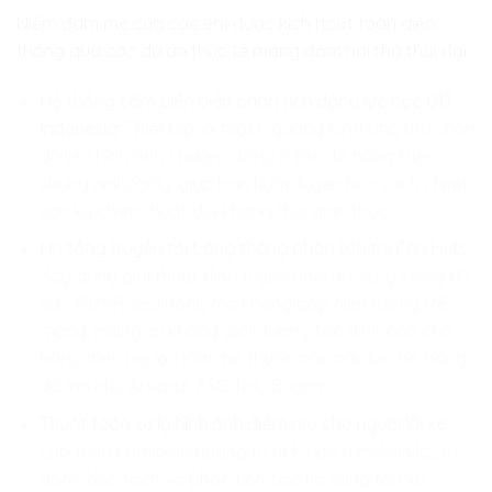
Niềm đam mê của các em được kích hoạt toàn diện
thông qua các dự án thực tế mang đậm hơi thở thời đại:
Hệ thống cảm biến biên phân tích động lực học U17
Indonesia:
Thiết lập lõi mạch quang tử nhúng thu nhận
dữ liệu hình ảnh chuyển động ở tốc độ hàng triệu
khung hình/giây, giúp ban huấn luyện bóc tách chính
xác kỹ chiến thuật đối kháng thời gian thực.
Hạ tầng truyền tải băng thông phân tán tại Fan Hub:
Xây dựng giải thuật định tuyến photon, xử lý luồng dữ
liệu AR/VR siêu nặng mà không gặp hiện tượng trễ
mạng, mang lại không gian tương tác đỉnh cao cho
hàng triệu người hâm mộ thuộc các câu lạc bộ bóng
đá lớn như Arsenal, PSG, hay Bayern.
Thuật toán xử lý hình ảnh điểm mù cho người lái xe:
Lập trình cảm biến quang tử tích hợp trên kính lái, tự
động bóc tách và phân tích các tia sáng tán xạ