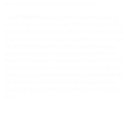
thu hút thị giác trên các trang mạng xã hội.
Tại
LẬP TRÌNH KID
, tư duy toán học hóa dữ liệu quang
học bồi đắp cho trẻ một bộ lọc tâm trí vô cùng sắc bén,
tự chủ và độc lập. Khi đóng vai là một “Hacker mũ trắng”
tự gỡ lỗi cho các hiện tượng trôi pha (Phase Drift), lỗi tán
sắc ánh sáng (Dispersion Errors) hay hiện tượng suy
giảm vướng víu dữ liệu trong chính chương trình mình
thiết kế, trẻ thấu hiểu cơ chế vận hành của hình ảnh thực
chất. Trẻ nhận ra giá trị vững bền phải đến từ logic sạch,
từ đó học được tính nghiêm cẩn, dũng cảm nhìn nhận lỗi
sai, chính trực trong kỹ thuật để giữ vững bộ não tập
trung tuyệt đối vào hành trình chinh phục tri thức vững
bền.