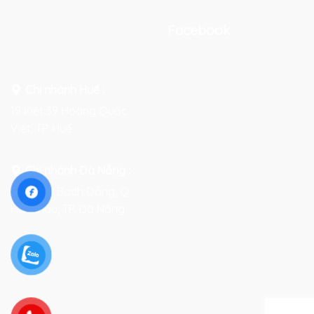
Facebook
Chi nhánh Huế :
19 Kiệt 39 Hoàng Quốc
Việt, TP. Huế
Chi nhánh Đà Nẵng :
Số 76-78 Bạch Đằng, Q.
Hải Châu, TP. Đà Nẵng