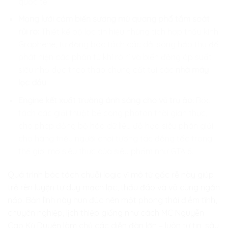
quốc tế.
Mạng lưới cảm biến sương mù quang phổ tầm soát
rủi ro:
Thiết kế bộ lọc tín hiệu nhúng tích hợp thấu kính
Graphene, tự động bóc tách các dải sóng hấp thụ để
phát hiện các phân tử khí rò rỉ và biến động áp suất
siêu nhỏ dọc theo tháp chưng cất tại các
nhà máy
lọc dầu
.
Engine kết xuất trường ánh sáng cho vũ trụ ảo:
Bóc
tách các giải thuật bẻ cong photon thời gian thực,
cho phép đồng bộ hóa dữ liệu đồ họa siêu phân giải
cho hàng triệu người chơi tương tác đồng tốc trong
thế giới mở siêu thực của siêu phẩm như GTA 6.
Quá trình bóc tách chuỗi logic vĩ mô từ gốc rễ này giúp
trẻ rèn luyện tư duy mạch lạc, thấu đáo và vô cùng ngăn
nắp. Bản lĩnh này hun đúc nên một phong thái điềm tĩnh,
chuyên nghiệp, lịch thiệp giống như cách MC Nguyễn
Cao Kỳ Duyên làm chủ các diễn đàn lớn – luôn tự tin, sâu