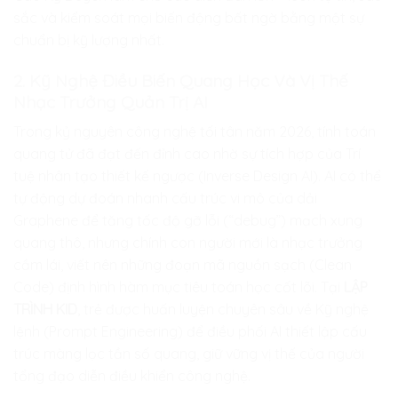
sắc và kiểm soát mọi biến động bất ngờ bằng một sự
chuẩn bị kỹ lượng nhất.
2. Kỹ Nghệ Điều Biến Quang Học Và Vị Thế
Nhạc Trưởng Quản Trị AI
Trong kỷ nguyên công nghệ tối tân năm 2026, tính toán
quang tử đã đạt đến đỉnh cao nhờ sự tích hợp của Trí
tuệ nhân tạo thiết kế ngược (Inverse Design AI). AI có thể
tự động dự đoán nhanh cấu trúc vi mô của dải
Graphene để tăng tốc độ gỡ lỗi (“debug”) mạch xung
quang thô, nhưng chính con người mới là nhạc trưởng
cầm lái, viết nên những đoạn mã nguồn sạch (Clean
Code) định hình hàm mục tiêu toán học cốt lõi. Tại
LẬP
TRÌNH KID
, trẻ được huấn luyện chuyên sâu về Kỹ nghệ
lệnh (Prompt Engineering) để điều phối AI thiết lập cấu
trúc màng lọc tần số quang, giữ vững vị thế của người
tổng đạo diễn điều khiển công nghệ.