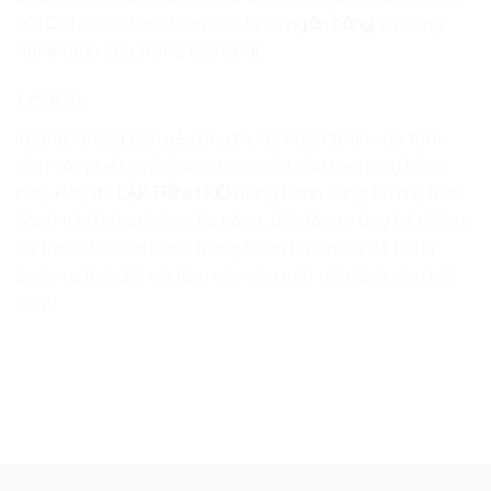
(CTO) tại các tập đoàn tài chính,
ngân hàng
và công
nghệ toàn cầu trong tương lai.
Lời Kết
Tương lai của con yêu phụ thuộc hoàn toàn vào tầm
nhìn và quyết định hành động của cha mẹ ngày hôm
nay. Hãy để
LẬP TRÌNH KID
đồng hành cùng bố mẹ trên
hành trình khai phóng tài năng, bồi đắp tư duy hệ thống
và trao cho con hành trang hoàn hảo nhất để tự tin
bước ra thế giới với tầm vóc của một nhà lãnh đạo kiệt
xuất!