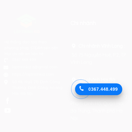
Chi nhánh
Hệ thống đào tạo theo
Chi nhánh Vĩnh Long :
phương pháp STEAM tiên tiến.
Mọi chi tiết xin liên hệ:
Số 75 Nguyễn Huệ, P.2, TP
0367 448 499
Vĩnh Long
laptrinhkid.it@gmail.com
https://laptrinhkid.com
Chi nhánh Hai Bà
Số 48, Ngõ 215 Định Công
Trưng
:
Thượng, Định Công, Hoàng
0367.448.499
Mai, Hà Nội
Số 27 phố Lò Đúc, Phường
Phạm Đình Hổ, Quận Hai
Bà Trưng, Thành phố Hà
Nội