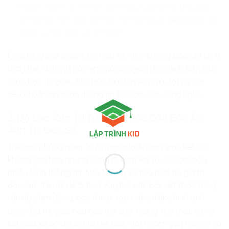
ngược xuyên qua màn đêm hay sương mù dày đặc
để tái tạo vật cản sắc nét, hỗ trợ người
lái xe
luôn giữ
vững sự tỉnh táo và an toàn.
Qua từng sản phẩm, trẻ hiểu rõ mình không bao giờ bị AI
thay thế, vì chính các em mới là người định hình kiến trúc
toán học thị giác, thổi hồn trách nhiệm và đặt ra các
tiêu chuẩn an toàn thông tin tối cao cho công nghệ.
3. Bộ Lọc Tâm Trí Tự Chủ Trước Cơn Bão Ảo
Ảnh Thị Giác Số
Thế giới phẳng năm 2026 mang lại không gian kết nối
không giới hạn nhưng cũng đi kèm với vô số cạm bẫy
nhiễu loạn thông tin. Nếu không sở hữu một hệ giá trị
độc lập, trẻ rất dễ bị bủa vây bởi các bài viết thao túng
tâm lý đám đông, các thuật toán deepfake hình ảnh
đánh lừa thị giác hay các trò chơi mang tính may rủi về
kết quả xổ số được thiết kế bắt mắt nhằm gây nghiện và