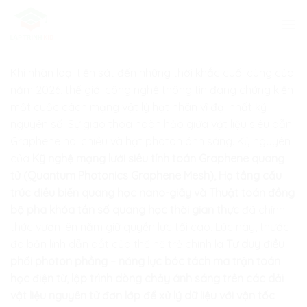
Skip
to
content
Khi nhân loại tiến sát đến những thời khắc cuối cùng của
năm 2026, thế giới công nghệ thông tin đang chứng kiến
một cuộc cách mạng vật lý hạt nhân vĩ đại nhất kỷ
nguyên số: Sự giao thoa hoàn hảo giữa vật liệu siêu dẫn
Graphene hai chiều và hạt photon ánh sáng. Kỷ nguyên
của
Kỹ nghệ mạng lưới siêu tính toán Graphene quang
tử (Quantum Photonics Graphene Mesh), Hạ tầng cấu
trúc điều biến quang học nano-giây và Thuật toán đồng
bộ pha khóa tần số quang học thời gian thực
đã chính
thức vươn lên nắm giữ quyền lực tối cao. Lúc này, thước
đo bản lĩnh dẫn dắt của thế hệ trẻ chính là
Tư duy điều
phối photon phẳng – năng lực bóc tách ma trận toán
học điện từ, lập trình dòng chảy ánh sáng trên các dải
vật liệu nguyên tử đơn lớp để xử lý dữ liệu với vận tốc