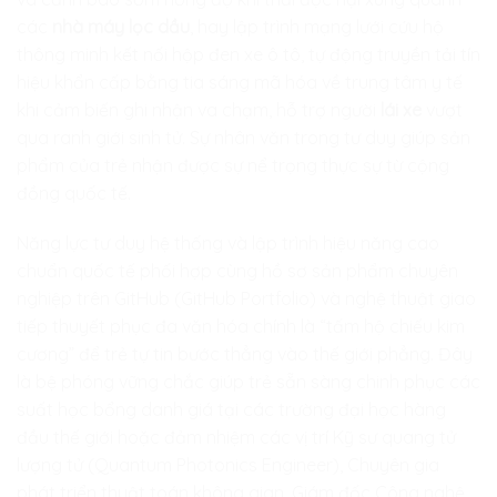
các
nhà máy lọc dầu
, hay lập trình mạng lưới cứu hộ
thông minh kết nối hộp đen xe ô tô, tự động truyền tải tín
hiệu khẩn cấp bằng tia sáng mã hóa về trung tâm y tế
khi cảm biến ghi nhận va chạm, hỗ trợ người
lái xe
vượt
qua ranh giới sinh tử. Sự nhân văn trong tư duy giúp sản
phẩm của trẻ nhận được sự nể trọng thực sự từ cộng
đồng quốc tế.
Năng lực tư duy hệ thống và lập trình hiệu năng cao
chuẩn quốc tế phối hợp cùng hồ sơ sản phẩm chuyên
nghiệp trên GitHub (GitHub Portfolio) và nghệ thuật giao
tiếp thuyết phục đa văn hóa chính là “tấm hộ chiếu kim
cương” để trẻ tự tin bước thẳng vào thế giới phẳng. Đây
là bệ phóng vững chắc giúp trẻ sẵn sàng chinh phục các
suất học bổng danh giá tại các trường đại học hàng
đầu thế giới hoặc đảm nhiệm các vị trí Kỹ sư quang tử
lượng tử (Quantum Photonics Engineer), Chuyên gia
phát triển thuật toán không gian, Giám đốc Công nghệ