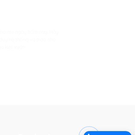
 cha mẹ ngày hôm nay. Hãy
 duy hệ thống và trao cho
o kiệt xuất!