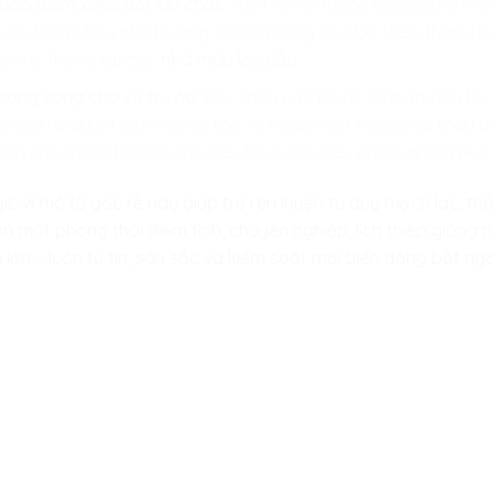
báo điểm xung đột lưu chất:
Thiết kế hệ thống bầy đàn vi m
t và dòng chảy nhiệt lượng diễn ra cùng lúc dọc theo tháp ch
ch hệ thống tại các
nhà máy lọc dầu
.
 song song cho vũ trụ ảo:
Bóc tách các thuật toán truyền tải 
o đưa ra quyết định tương tác, rẽ nhánh cốt truyện và thay đổ
y chủ trong thế giới mở siêu thực của siêu phẩm như GTA 6.
gic vĩ mô từ gốc rễ này giúp trẻ rèn luyện tư duy mạch lạc, 
ên một phong thái điềm tĩnh, chuyên nghiệp, lịch thiệp giốn
lớn – luôn tự tin, sâu sắc và kiểm soát mọi biến động bất n