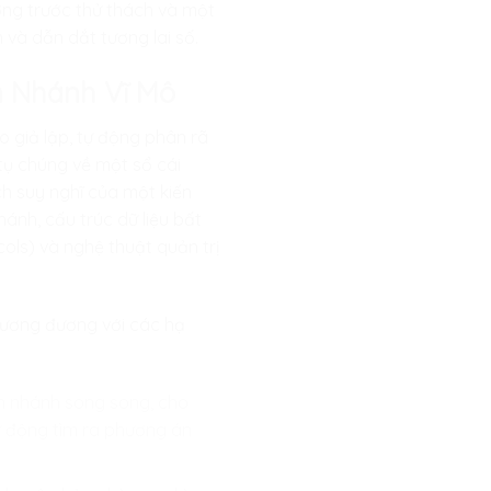
ường trước thử thách và một
 và dẫn dắt tương lai số.
ân Nhánh Vĩ Mô
ro giả lập, tự động phân rã
 tụ chúng về một sổ cái
h suy nghĩ của một kiến
ánh, cấu trúc dữ liệu bất
cols) và nghệ thuật quản trị
 tương đương với các hạ
n nhánh song song, cho
ự động tìm ra phương án