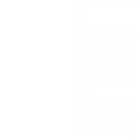
4. Triết Lý Công
Giới
Đích đến cuối cùng của giáo
mà là dùng sức mạnh của tí
Chúng tôi gieo vào tâm hồn 
triển bền vững của xã hội. C
gian, liên tục phân tích dữ 
máy lọc dầu
, hay lập trình
tín hiệu cứu nạn khẩn cấp, 
viễn thông trung tâm. Sự n
quốc tế.
Năng lực tư duy hệ thống p
phẩm chuyên nghiệp trên Git
chiếu kim cương” để trẻ tự 
phục các suất học bổng danh
phân tán (Distributed Syst