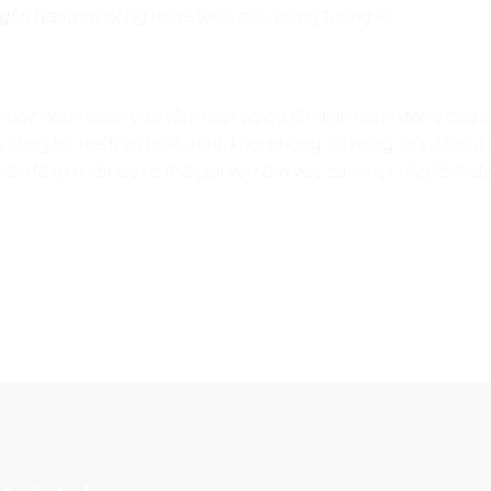
gân hàng
và công nghệ toàn cầu trong tương lai.
thuộc hoàn toàn vào tầm nhìn và quyết định hành động của
cùng bố mẹ trên hành trình khai phóng tài năng, bồi đắp tư
t để tự tin bước ra thế giới với tầm vóc của một nhà lãnh đạ