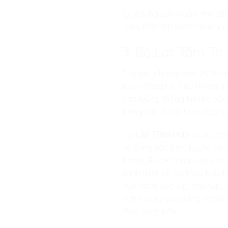
Qua từng sản phẩm, trẻ hiểu 
trận, thổi hồn trách nhiệm v
3. Bộ Lọc Tâm Tr
Thế giới phẳng năm 2026 ma
loạn thông tin. Nếu không s
các luồng thông tin rác bẩn
bằng các thuật toán đẩy tươ
Tại
LẬP TRÌNH KID
, tư duy t
vô cùng sắc bén, tự chủ và 
luồng (Race Conditions), lỗ
mình thiết kế, trẻ thấu hiểu
vận hành độc lập, ngănắp, dũ
tỉnh táo, tự chủ đứng ngoài 
thức vững bền.