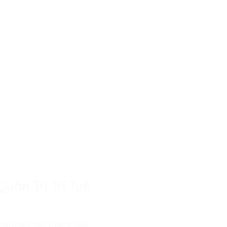
uản Trị Trí Tuệ
 đến một nấc thang hiệu