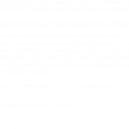
uy hệ thống vững chãi, óc sáng tạo bứt phá, bản lĩnh kiên c
ắc ẩn để tự tay cầm lái con thuyền cuộc đời, làm chủ vận mệnh
Phối Và Tư Duy Thiết Kế Kiến Trúc Ph
tính toán có khả năng xử lý đồng thời hàng triệu kịch bản rủi 
thành các luồng thực thi song song (Parallel Threads) và hội
hiện tượng nghẽn cổ chai đường truyền, đứa trẻ cần học các
n thông vĩ mô. Các em được học về toán học xác suất phân nh
res), các giao thức giao tiếp phi trạng thái (Stateless Proto
n không gian số phẳng.
ược thực chiến trực tiếp với các bài toán giả lập quy mô lớn
 khủng hoảng tài chính đa kịch bản:
Lập trình thuật toán phâ
ghiệm hàng vạn kịch bản sụt giảm thị trường đồng thời để t
òng tiền an toàn tuyệt đối tại các
ngân hàng
quốc tế.