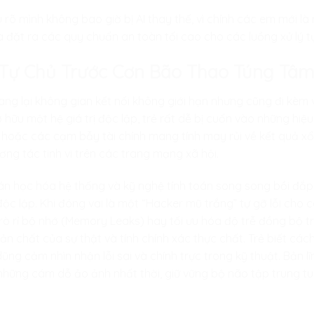
rõ mình không bao giờ bị AI thay thế, vì chính các em mới là
à đặt ra các quy chuẩn an toàn tối cao cho các luồng xử lý tự 
í Tự Chủ Trước Cơn Bão Thao Túng T
ng lại không gian kết nối không giới hạn nhưng cũng đi kèm 
ở hữu một hệ giá trị độc lập, trẻ rất dễ bị cuốn vào những h
 hoặc các cạm bẫy tài chính mang tính may rủi về kết quả x
ng tác tinh vi trên các trang mạng xã hội.
oán học hóa hệ thống và kỹ nghệ tính toán song song bồi đắp 
độc lập. Khi đóng vai là một “Hacker mũ trắng” tự gỡ lỗi cho 
i rò rỉ bộ nhớ (Memory Leaks) hay tối ưu hóa độ trễ đồng bộ t
 bản chất của sự thật và tính chính xác thực chất. Trẻ biết cá
ng cảm nhìn nhận lỗi sai và chính trực trong kỹ thuật. Bản lĩ
những cám dỗ ảo ảnh nhất thời, giữ vững bộ não tập trung tuy