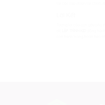
tại các tập đoàn tài chính,
n
Lời Kết
Tương lai của con yêu phụ 
để
LẬP TRÌNH KID
đồng hành 
con hành trang hoàn hảo nhấ