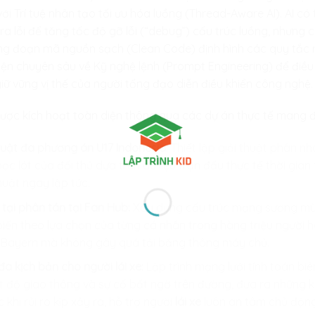
ới Trí tuệ nhân tạo tối ưu hóa luồng (Thread-Aware AI). AI c
ra lỗi để tăng tốc độ gỡ lỗi (“debug”) cấu trúc luồng, nhưng 
ững đoạn mã nguồn sạch (Clean Code) định hình các quy tắc 
yện chuyên sâu về Kỹ nghệ lệnh (Prompt Engineering) để điều p
 giữ vững vị thế của người tổng đạo diễn điều khiển công nghệ.
c kích hoạt toàn diện thông qua các dự án thực tế mang đậ
thuật đa phương án U17 Indonesia:
Thiết lập giải thuật phân n
 lót của đối thủ dựa trên dữ liệu trận đấu thực tế thời gian
huật ngay lập tức.
tại phân tán tại Fan Hub:
Xây dựng cấu trúc mạng sương mù s
biến theo lựa chọn của từng cá nhân trong hàng triệu người
ay Bayern mà không gây quá tải băng thông máy chủ.
đa kịch bản cho người lái xe:
Lập trình mạng lưới tính toán b
ật độ giao thông và sự cố bất ngờ trên đường, đưa ra những k
khi rủi ro kịp xảy ra, hỗ trợ người
lái xe
luôn an tâm chủ động