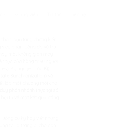
c
Giảng viên
Tin tức
Liên hệ
 nhân loại đang chứng kiến
 siêu phân luồng đa vũ trụ
h hay một không gian máy
iên tục của hàng triệu người
ates). Kỷ nguyên của
Kỹ
State Synchronization) và
iết lập một chương mới cho
 duy phân nhánh thực tại số
à hội tụ về một kết quả đồng
n luồng cũ kỹ hay viết những
ng tôi là trang bị cho con