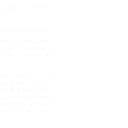
 người định hình cấu trúc ma
trị.
âm Lý Đám Đông
với vô số cạm bẫy nhiễu
iệu ứng đám đông nông cạn,
ổ số được phát tán tự động
cho trẻ một bộ lọc tâm trí
các hiện tượng xung đột
rong chính chương trình
ch giữ cho tư duy của mình
nh thép này giúp trẻ luôn
ệt đối vào hành trình tri