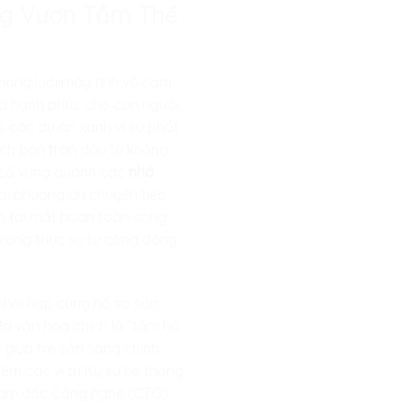
àng Vươn Tầm Thế
mạng lưới máy tính vô cảm,
và hạnh phúc cho con người.
o các dự án xanh vì sự phát
kịch bản tràn dầu từ không
sự cố xung quanh các
nhá
mọi phương án chuyển tiếp
ên tai mất hoàn toàn sóng
trọng thực sự từ cộng đồng
phối hợp cùng hồ sơ sản
đa văn hóa chính là “tấm hộ
 giúp trẻ sẵn sàng chinh
m các vị trí Kỹ sư hệ thống
 Giám đốc Công nghệ (CTO)