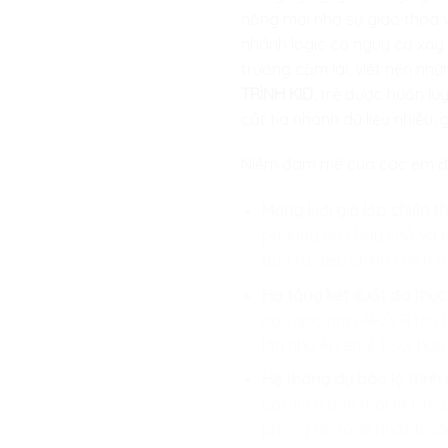
năng mới nhờ sự giao thoa v
nhánh logic có nguy cơ xảy 
trưởng cầm lái, viết nên nh
TRÌNH KID
, trẻ được huấn lu
cắt tỉa nhánh dữ liệu nhiễu,
Niềm đam mê của các em đượ
Mạng lưới giả lập chiến 
phương án chạy chỗ và bọc
đưa ra điều chỉnh chiến t
Hạ tầng kết xuất đa thực 
các góc nhìn AR/VR tùy 
lớn như Arsenal, PSG, h
Hệ thống dự báo lộ trình 
các kịch bản thời tiết, m
phòng an toàn nhất trước 