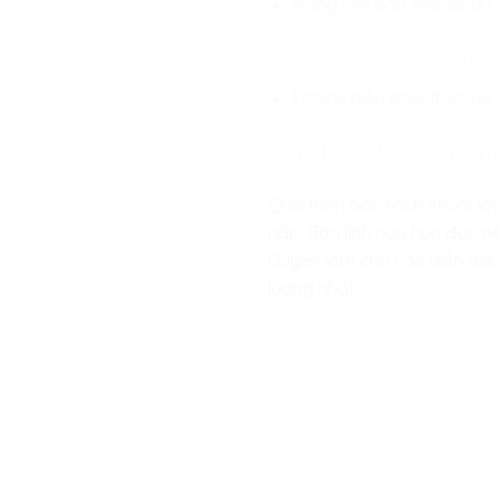
Mạng lưới bản sao số dự 
kịch bản biến đổi áp suấ
đưa ra cảnh báo gãy mạ
Engine điều phối thực tại
hàng vạn người chơi tự d
mà không làm lệch pha má
Quá trình bóc tách chuỗi lo
nắp. Bản lĩnh này hun đúc n
Duyên làm chủ các diễn đàn 
lượng nhất.