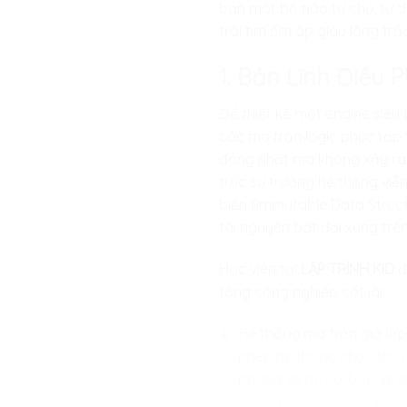
bạn một bộ não tự chủ, tư d
trái tim ấm áp giàu lòng tr
1. Bản Lĩnh Điều 
Để thiết kế một engine siêu 
các ma trận logic phức tạp 
đồng nhất mà không xảy ra 
trúc sư trưởng hệ thống viễ
biến (Immutable Data Structu
tài nguyên bất đối xứng trê
Học viên tại
LẬP TRÌNH KID
đ
tầng công nghiệp cốt lõi:
Hệ thống ma trận giả lập
phép hệ thống chạy thử n
phòng vệ tối ưu, bảo vệ d