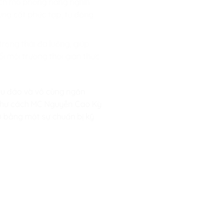
ạch mô phỏng hàng nghìn
ưng cất phức tạp, tự động
trạng thái đa luồng, giúp
i môi trường thời gian thực
thấu đáo và vô cùng ngăn
g như cách MC Nguyễn Cao Kỳ
gờ bằng một sự chuẩn bị kỹ