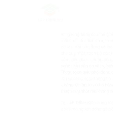
Skip
to
content
Khi guồng quay của thế giớ
một cuộc đại dịch chuyển v
dữ liệu. Một ứng dụng số g
chủ duy nhất; toàn bộ các kị
dùng đều được giả lập đồng
nghệ tính toán đa vũ trụ bi
Thuật toán điều phối dòng c
lịch sử công nghệ thông tin.
– năng lực lập trình cho hà
thuận duy nhất mà không xả
Tại
LẬP TRÌNH KID
, chúng tô
đoạn mã nguồn đóng gói sẵn 