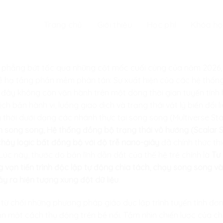
Trang chủ
Giới thiệu
Học phí
Khóa họ
i phẳng bứt tốc qua những cột mốc cuối cùng của năm 2026,
ề hạ tầng phần mềm phân tán: Sự xuất hiện của các hệ thống
iờ đây không còn vận hành trên một dòng thời gian tuyến tín
ch bản hành vi, luồng giao dịch và trạng thái vật lý biến đổi l
 thời dưới dạng các nhánh thực tại song song (Multiverse St
ên song song, Hệ thống đồng bộ trạng thái vô hướng (Scalar 
hảy logic bất đồng bộ với độ trễ nano-giây
đã chính thức th
 Lúc này, thước đo bản lĩnh dẫn dắt của thế hệ trẻ chính là
Tư
ng vạn tiến trình độc lập tự động chia tách, chạy song song v
y ra hiện tượng xung đột dữ liệu
.
i từ chối những phương pháp giáo dục lập trình tuyến tính đơ
một cách thụ động trên bề nổi. Tầm nhìn chiến lược của chú