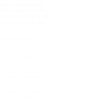
ó thể tự động dự đoán các
chính con người mới là nhạc
ràng buộc hệ thống. Tại
LẬP
hối AI thực hiện quy trình
m hơi thở thời đại:
hánh động, giả lập hàng trăm
 thực, giúp ban huấn luyện
ong song, giúp hiển thị
 hâm mộ của các câu lạc bộ
iên tự động chạy song song
huyến nghị lộ trình dự
.