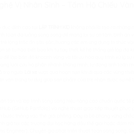
 Nghệ Vị Nhân Sinh – Tấm Hộ Chiếu V
 dục đỉnh cao tại
LẬP TRÌNH KID
không phải là tạo ra những 
nh toán đa luồng song song để mang lại sự an tâm, bình an 
trẻ lòng trắc ẩn sâu sắc, hướng các em ứng dụng tri thức và
on sẽ tự hào biết bao khi tự tay thiết kế hệ thống giả lập đa 
liệu để lập bản đồ khoanh vùng và tối ưu hóa quy trình xử lý 
 mạng lưới cứu hộ phân nhánh thông minh, tự động tính toán 
hỗ trợ người
Lái xe
vượt qua hoạn nạn khi đi qua các vùng thi
hân văn trong tư duy giúp sản phẩm của trẻ nhận được sự nể 
hân tán và lập trình song song hiệu năng cao chuẩn quốc tế 
Hub (GitHub Portfolio) và nghệ thuật giao tiếp thuyết phục 
tin bước thẳng vào thế giới phẳng. Đây là bệ phóng vững chắc
 giá tại các trường đại học hàng đầu thế giới hoặc đảm nhiệ
ems Engineer), Chuyên gia phát triển thuật toán song song,