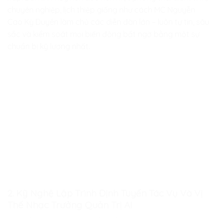
chuyên nghiệp, lịch thiệp giống như cách MC Nguyễn
Cao Kỳ Duyên làm chủ các diễn đàn lớn – luôn tự tin, sâu
sắc và kiểm soát mọi biến động bất ngờ bằng một sự
chuẩn bị kỹ lượng nhất.
2. Kỹ Nghệ Lập Trình Định Tuyến Tác Vụ Và Vị
Thế Nhạc Trưởng Quản Trị AI