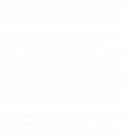
thay thế, vì chính các em mới là người định hình cấu trúc
hạ tầng mạng lưới, thổi hồn trách nhiệm và đặt ra các
tiêu chuẩn bảo mật dữ liệu cao nhất cho công nghệ.
3. Bộ Lọc Tâm Trí Tự Chủ Trước Cơn Bão Định
Hướng Thao Túng Tâm Lý Đám Đông
Thế giới phẳng năm 2026 mang lại không gian kết nối
không giới hạn nhưng cũng đi kèm với vô số cạm bẫy
nhiễu loạn thông tin. Nếu không sở hữu một hệ giá trị
độc lập, trẻ rất dễ bị bủa vây bởi các bài viết thao túng
tâm lý đám đông, các luồng thông tin rác bẩn, hoặc các
thuật toán phân phối tự động đa kênh hướng trẻ vào
các trò chơi mang tính may rủi về kết quả xổ số được
quảng cáo rầm rộ trên các trang mạng xã hội.
Tại
LẬP TRÌNH KID
, tư duy toán học hóa mạng lưới và kỷ
luật gỡ lỗi biên bồi đắp cho trẻ một bộ lọc tâm trí vô
cùng sắc bén, tự chủ và độc lập. Khi đóng vai là một