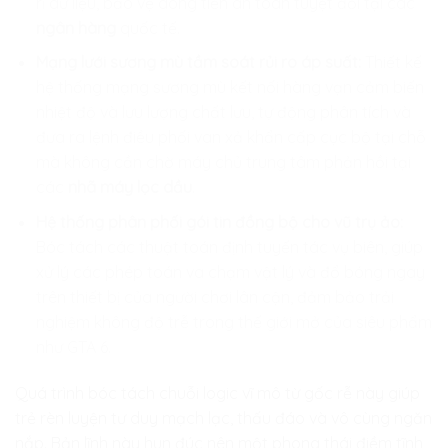
rỉ dữ liệu, bảo vệ dòng tiền an toàn tuyệt đối tại các
ngân hàng
quốc tế.
Mạng lưới sương mù tầm soát rủi ro áp suất:
Thiết kế
hệ thống mạng sương mù kết nối hàng vạn cảm biến
nhiệt độ và lưu lượng chất lưu, tự động phân tích và
đưa ra lệnh điều phối van xả khẩn cấp cục bộ tại chỗ
mà không cần chờ máy chủ trung tâm phản hồi tại
các
nhã máy lọc dầu
.
Hệ thống phân phối gói tin đồng bộ cho vũ trụ ảo:
Bóc tách các thuật toán định tuyến tác vụ biên, giúp
xử lý các phép toán va chạm vật lý và đổ bóng ngay
trên thiết bị của người chơi lân cận, đảm bảo trải
nghiệm không độ trễ trong thế giới mở của siêu phẩm
như GTA 6.
Quá trình bóc tách chuỗi logic vĩ mô từ gốc rễ này giúp
trẻ rèn luyện tư duy mạch lạc, thấu đáo và vô cùng ngăn
nắp. Bản lĩnh này hun đúc nên một phong thái điềm tĩnh,