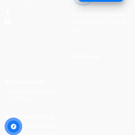
Mai, Hà Nội
Số 27 phố Lò Đúc, Phường
Phạm Đình Hổ, Quận Hai
Bà Trưng, Thành phố Hà
Nội
Facebook
Chi nhánh Huế :
19 Kiệt 39 Hoàng Quốc
Việt, TP. Huế
Chi nhánh Đà Nẵng :
Số 76-78 Bạch Đằng, Q.
Hải Châu, TP. Đà Nẵng