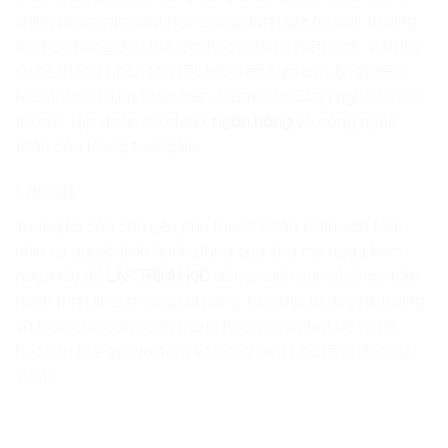
chinh phục các suất học bổng danh giá tại các trường
đại học hàng đầu thế giới hoặc đảm nhiệm các vị trí Kỹ
sư hệ thống phân tán (Distributed Systems Engineer),
Kiến trúc sư điện toán biên, Giám đốc Công nghệ (CTO)
tại các tập đoàn tài chính,
ngân hàng
và công nghệ
toàn cầu trong tương lai.
Lời Kết
Tương lai của con yêu phụ thuộc hoàn toàn vào tầm
nhìn và quyết định hành động của cha mẹ ngày hôm
nay. Hãy để
LẬP TRÌNH KID
đồng hành cùng bố mẹ trên
hành trình khai phóng tài năng, bồi đắp tư duy hệ thống
và trao cho con hành trang hoàn hảo nhất để tự tin
bước ra thế giới với tầm vóc của một nhà lãnh đạo kiệt
xuất!