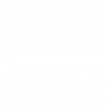
“Hacker mũ trắng” tự gỡ lỗi cho các hiện tượng trôi gói
tin, lỗi mất đồng bộ trạng thái giữa các nút mạng (Node
Desynchronization) hay hiện tượng quá tải bộ nhớ đệm
tại biên trong chính chương trình mình thiết kế, trẻ thấu
hiểu rằng: một hệ thống vững chắc phải được xây dựng
từ nền tảng logic sạch và sự chính xác của từng mắt
xích. Trẻ học được lòng tự trọng số sâu sắc, dũng cảm
nhìn nhận lỗi sai, chính trực trong kỹ thuật để giữ vững
bộ não tập trung tuyệt đối vào hành trình tri thức thực
chất.
4. Triết Lý Công Nghệ Vị Nhân Sinh – Tấm Hộ
Chiếu Vàng Vươn Tầm Thế Giới
Đích đến cuối cùng của giáo dục đỉnh cao tại
LẬP TRÌNH
KID
không phải là tạo ra những mạng lưới truyền tải vô
cảm, mà là dùng sức mạnh của điện toán sương mù biên
để mang lại sự an tâm, an toàn và hạnh phúc cho con
người. Chúng tôi gieo vào tâm hồn trẻ lòng trắc ẩn sâu