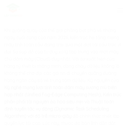
Skip
to
content
Khi guồng quay của thế giới phẳng bứt phá về những
ngày cuối cùng của năm 2026, kiến trúc hạ tầng mạng
máy tính toàn cầu đang trải qua một đợt tái cấu trúc vĩ
đại: Sự sụp đổ của tư duy xử lý tập trung vào một máy
chủ đám mây (Cloud) duy nhất. Với sự xuất hiện của
hàng tỷ thiết bị thông minh, dòng chảy dữ liệu khổng lồ
không thể chờ đợi các gói tin di chuyển quãng đường
hàng ngàn cây số về trung tâm dữ liệu. Kỷ nguyên của
Kỹ nghệ mạng lưới tính toán đám mây sương mù biên
hợp nhất (Unified Fog-Edge Computing Mesh), Kiến trúc
phân phối tài nguyên ảo hóa siêu mịn và Thuật toán
định tuyến tác vụ động (Dynamic Task Scheduling
Algorithm) với độ trễ micro-giây
đã chính thức thiết lập
quyền lực tối cao. Lúc này, thước đo bản lĩnh dẫn dắt