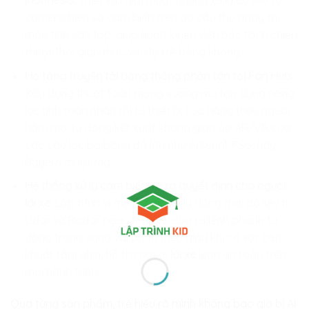
camera biên và cảm biến trên áo cầu thủ ngay tại
máy tính sân tập, giúp huấn luyện viên bóc tách chiến
thuật thời gian thực với độ trễ bằng không.
Hạ tầng truyền tải băng thông phân tán tại Fan Hub:
Xây dựng thuật toán mạng sương mù tận dụng năng
lực tính toán nhàn rỗi từ thiết bị của hàng triệu người
hâm mộ, tự động kết xuất không gian ảo AR/VR của
các câu lạc bộ bóng đá lớn như Arsenal, PSG, hay
Bayern mượt mà.
Hệ thống xử lý cảm biến và ra quyết định cho người
lái xe:
Lập trình vi mạch biên xử lý đồng thời dữ liệu từ
Lidar và Radar ngay trên xe, đưa ra lệnh phanh tự
động trong vòng vài phần triệu giây khi có vật cản
khuất tầm nhìn, hỗ trợ người
lái xe
luôn an toàn trên
mọi hành trình.
Qua từng sản phẩm, trẻ hiểu rõ mình không bao giờ bị AI