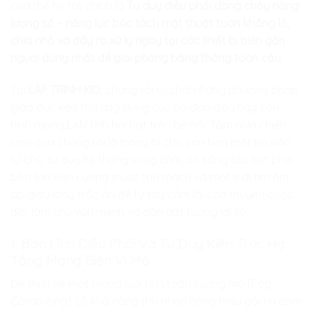
của thế hệ trẻ chính là
Tư duy điều phối dòng chảy năng
lượng số – năng lực bóc tách một thuật toán khổng lồ,
chia nhỏ và đẩy ra xử lý ngay tại các thiết bị biên gần
người dùng nhất để giải phóng băng thông toàn cầu
.
Tại
LẬP TRÌNH KID
, chúng tôi từ chối những phương pháp
giáo dục kéo thả ứng dụng cục bộ đơn điệu hay cấu
hình mạng LAN tĩnh hời hợt trên bề nổi. Tầm nhìn chiến
lược của chúng tôi là trang bị cho con bạn một bộ não
tự chủ, tư duy hệ thống vững chãi, óc sáng tạo bứt phá,
bản lĩnh kiên cường trước thử thách và một trái tim ấm
áp giàu lòng trắc ẩn để tự tay cầm lái con thuyền cuộc
đời, làm chủ vận mệnh và dẫn dắt tương lai số.
1. Bản Lĩnh Điều Phối Và Tư Duy Kiến Trúc Hạ
Tầng Mạng Biên Vĩ Mô
Để thiết kế một mạng lưới tính toán sương mù (Fog
Computing) có khả năng thu nhận hàng triệu gói tin cảm