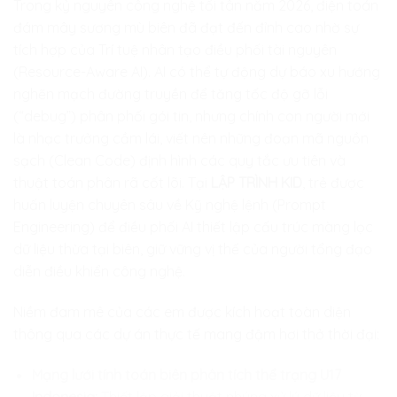
Trong kỷ nguyên công nghệ tối tân năm 2026, điện toán
đám mây sương mù biên đã đạt đến đỉnh cao nhờ sự
tích hợp của Trí tuệ nhân tạo điều phối tài nguyên
(Resource-Aware AI). AI có thể tự động dự báo xu hướng
nghẽn mạch đường truyền để tăng tốc độ gỡ lỗi
(“debug”) phân phối gói tin, nhưng chính con người mới
là nhạc trưởng cầm lái, viết nên những đoạn mã nguồn
sạch (Clean Code) định hình các quy tắc ưu tiên và
thuật toán phân rã cốt lõi. Tại
LẬP TRÌNH KID
, trẻ được
huấn luyện chuyên sâu về Kỹ nghệ lệnh (Prompt
Engineering) để điều phối AI thiết lập cấu trúc màng lọc
dữ liệu thừa tại biên, giữ vững vị thế của người tổng đạo
diễn điều khiển công nghệ.
Niềm đam mê của các em được kích hoạt toàn diện
thông qua các dự án thực tế mang đậm hơi thở thời đại:
Mạng lưới tính toán biên phân tích thể trạng U17
Indonesia:
Thiết lập giải thuật nhúng xử lý dữ liệu từ