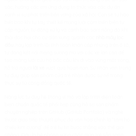
sắc, hướng các em ứng dụng tri thức vào các dự án
xanh vì sự phát triển bền vững của xã hội. Con sẽ tự hào
biết bao khi tự tay thiết kế mạng lưới cảm biến biên tự
cấp nguồn, tự động xử lý và cảnh báo sớm nồng độ khí
thải độc hại cho cư dân xung quanh các
nhà máy lọc
dầu
, hay lập trình lõi tính toán khẩn cấp nhúng trên ô tô,
tự động kết nối mạng sương mù với các xe lân cận để
tạo màng lưới cứu hộ bắc cầu khi đi vào vùng mất sóng,
hỗ trợ người
lái xe
vượt qua hoạn nạn. Sự nhân văn trong
tư duy giúp sản phẩm của trẻ nhận được sự nể trọng
thực sự từ cộng đồng quốc tế.
Năng lực tư duy hệ thống vĩ mô và lập trình điện toán
biên chuẩn quốc tế phối hợp cùng hồ sơ sản phẩm
chuyên nghiệp trên GitHub (GitHub Portfolio) và nghệ
thuật giao tiếp thuyết phục đa văn hóa chính là “tấm hộ
chiếu kim cương” để trẻ tự tin bước thẳng vào thế giới
phẳng. Đây là bệ phóng vững chắc giúp trẻ sẵn sàng