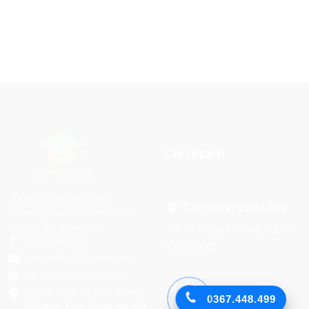
Chi nhánh
Hệ thống đào tạo theo
Chi nhánh Vĩnh Long :
phương pháp STEAM tiên tiến.
Mọi chi tiết xin liên hệ:
Số 75 Nguyễn Huệ, P.2, TP
0367 448 499
Vĩnh Long
laptrinhkid.it@gmail.com
https://laptrinhkid.com
Chi nhánh Hai Bà
Số 48, Ngõ 215 Định Công
0367.448.499
Trưng
:
Thượng, Định Công, Hoàng