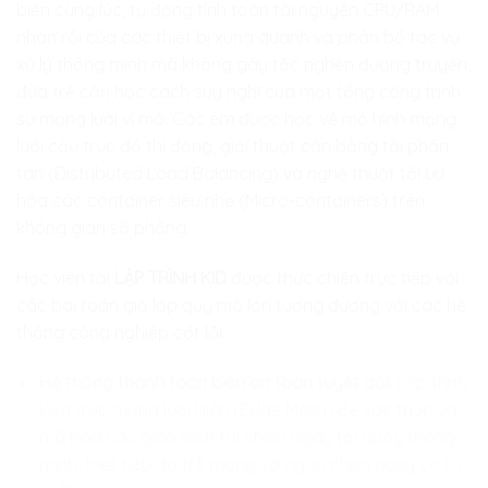
biến cùng lúc, tự động tính toán tài nguyên CPU/RAM
nhàn rỗi của các thiết bị xung quanh và phân bổ tác vụ
xử lý thông minh mà không gây tắc nghẽn đường truyền,
đứa trẻ cần học cách suy nghĩ của một tổng công trình
sư mạng lưới vĩ mô. Các em được học về mô hình mạng
lưới cấu trúc đồ thị động, giải thuật cân bằng tải phân
tán (Distributed Load Balancing) và nghệ thuật tối ưu
hóa các container siêu nhẹ (Micro-containers) trên
không gian số phẳng.
Học viên tại
LẬP TRÌNH KID
được thực chiến trực tiếp với
các bài toán giả lập quy mô lớn tương đương với các hệ
thống công nghiệp cốt lõi:
Hệ thống thanh toán biên an toàn tuyệt đối:
Lập trình
kiến trúc mạng lưới biên (Edge Mesh) để xác thực và
mã hóa các giao dịch tài chính ngay tại quầy thông
minh, triệt tiêu độ trễ mạng và ngăn chặn nguy cơ rò