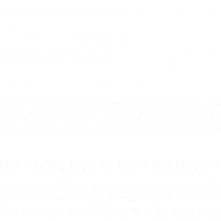
a tầm soát rủi ro ion hóa hóa chất:
Thiết kế lõi toán học điề
g không khí bốc hơi phức tạp, tự động bóc tách thành phần 
n động nhiệt tại các
nhà máy lọc dầu
.
trường năng lượng cho vũ trụ ảo:
Bóc tách các giải thuật đồn
ông dây các gói dữ liệu đồ họa siêu phân giải diện rộng cho n
 mà không cần trạm phát sóng trung gian.
gic vĩ mô từ gốc rễ này giúp trẻ rèn luyện tư duy mạch lạc, 
ên một phong thái điềm tĩnh, chuyên nghiệp, lịch thiệp giốn
lớn – luôn tự tin, sâu sắc và kiểm soát mọi biến động bất n
Hình Trường Điện Từ Và Vị Thế Nhạc T
i tân của năm 2026, kỹ nghệ tính toán Plasma khí quyển đã đ
nhân tạo nhận thức năng lượng (Energy-Aware AI). AI có thể hỗ
tượng suy hao luồng khí để tăng tốc độ gỡ lỗi (“debug”) mạc