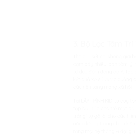
3. Bộ Lọc Tâm Tr
Thế giới kết nối không giới
cạm bẫy nhiễu loạn tâm lý. N
tư duy đám đông do AI tạo s
kết quả xổ số được quảng c
các nền tảng mạng xã hội.
Tại
LẬP TRÌNH KID
, tư duy t
tạp bồi đắp cho trẻ một bộ 
trắng” tự gỡ lỗi cho các hiện
năng lượng trong chính kiến 
rằng mọi hệ thống vĩ đại gi