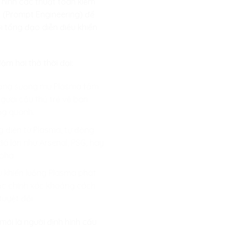
 hình các thuật toán kiểm
h (Prompt Engineering) để
ời tổng đạo diễn điều khiển
m hơi thở thời đại:
 mạng sương mù Plasma tầm
người cầu thủ trẻ về ban
ng quanh.
 điện từ Plasma, tự động
á lớn như Arsenal, PSG, hay
pha.
u khiển luồng Plasma phát
đạc chính xác khoảng cách
uyệt đối.
mới là người định hình cấu