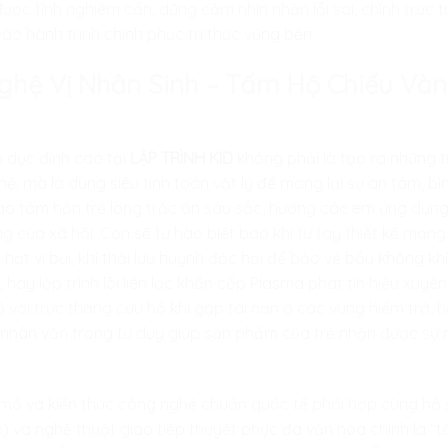
được tính nghiêm cẩn, dũng cảm nhìn nhận lỗi sai, chính trực 
ào hành trình chinh phục tri thức vững bền.
 Nghệ Vị Nhân Sinh – Tấm Hộ Chiếu V
 dục đỉnh cao tại
LẬP TRÌNH KID
không phải là tạo ra những t
, mà là dùng siêu tính toán vật lý để mang lại sự an tâm, 
vào tâm hồn trẻ lòng trắc ẩn sâu sắc, hướng các em ứng dụng
ng của xã hội. Con sẽ tự hào biết bao khi tự tay thiết kế mạng
hạt vi bụi, khí thải lưu huỳnh độc hại để bảo vệ bầu không k
u
, hay lập trình lõi liên lạc khẩn cấp Plasma phát tín hiệu xu
 tô với trực thăng cứu hộ khi gặp tai nạn ở các vùng hiểm trở, 
Sự nhân văn trong tư duy giúp sản phẩm của trẻ nhận được sự 
ĩ mô và kiến thức công nghệ chuẩn quốc tế phối hợp cùng h
io) và nghệ thuật giao tiếp thuyết phục đa văn hóa chính là “