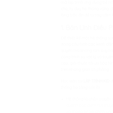
mã lập trình ứng dụng bề nổi
chủ, tư duy hệ thống vững c
lòng trắc ẩn để tự tay cầm 
1. Bản Lĩnh Điều
Để thiết kế một hệ thống sư
động cấu hình các kênh dẫn
quyển mà không làm suy hao
công trình sư vật lý vô tuy
cao, giải thuật tối ưu hóa 
trên không gian số phẳng.
Học viên tại
LẬP TRÌNH KID
đ
thống hạ tầng cốt lõi:
Hệ thống lá chắn truyền
quanh các điểm nút truyền
và thông tin tài chính an