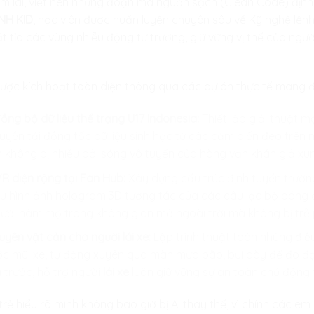
m lái, viết nên những đoạn mã nguồn sạch (Clean Code) định
NH KID
, học viên được huấn luyện chuyên sâu về Kỹ nghệ lện
cắt tỉa các vùng nhiễu động từ trường, giữ vững vị thế của ngư
c kích hoạt toàn diện thông qua các dự án thực tế mang đậ
ồng bộ dữ liệu thể trạng U17 Indonesia:
Thiết lập giải thuật
uyền tải đồng tốc dữ liệu sinh học từ các cảm biến đeo trên 
 không bị nhiễu bởi sóng vô tuyến của hàng vạn khán giả xu
R diện rộng tại Fan Hub:
Xây dựng cấu trúc định tuyến trường
iệu hình ảnh hologram 3D tương tác của các câu lạc bộ bóng đ
ười hâm mộ trong không gian mở ngoài trời mà không bị trễ 
yên vật cản cho người lái xe:
Lập trình thuật toán nhúng điề
ước mũi xe, tự động xuyên qua màn mưa bão, bụi dày để đo 
 trước, hỗ trợ người
lái xe
luôn giữ vững sự an toàn chủ động t
ẻ hiểu rõ mình không bao giờ bị AI thay thế, vì chính các em 