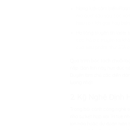
Mạng lưới cảm biến Plasm
mô quét sâu vào các vùn
hiệu rò rỉ khí gas hay biế
Hạ tầng truyền tin laser 
cao, hỗ trợ truyền tải kh
của siêu phẩm như GTA 6
Quá trình bóc tách chuỗi lo
nắp. Bản lĩnh này hun đúc n
Duyên làm chủ các diễn đàn 
lượng nhất.
2. Kỹ Nghệ Định 
Trong bối cảnh công nghệ tố
nhờ sự kết hợp với Trí tuệ 
ion hóa hoặc dự đoán hiện 