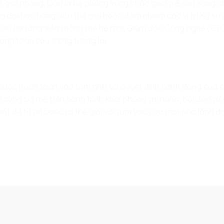
hế giới phẳng. Đây là bệ phóng vững chắc giúp trẻ sẵn sàng 
ng đại học hàng đầu thế giới hoặc đảm nhiệm các vị trí Kỹ s
c sư hạ tầng viễn thông thế hệ mới, Giám đốc Công nghệ (CTO
ợng toàn cầu trong tương lai.
thuộc hoàn toàn vào tầm nhìn và quyết định hành động của
cùng bố mẹ trên hành trình khai phóng tài năng, bồi đắp tư
t để tự tin bước ra thế giới với tầm vóc của một nhà lãnh đạ