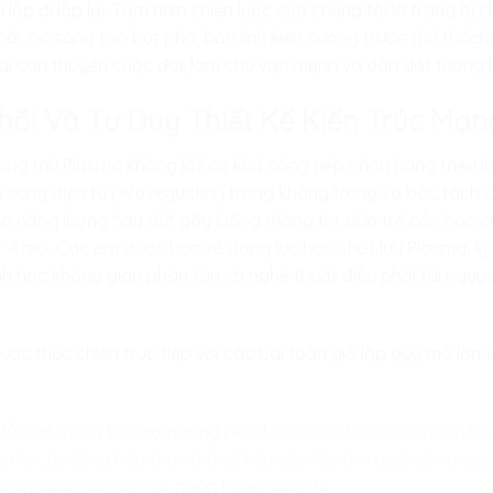
 lặp đi lặp lại. Tầm nhìn chiến lược của chúng tôi là trang b
hãi, óc sáng tạo bứt phá, bản lĩnh kiên cường trước thử thách
lái con thuyền cuộc đời, làm chủ vận mệnh và dẫn dắt tương la
 Phối Và Tư Duy Thiết Kế Kiến Trúc Mạ
ơng mù Plasma không khí có khả năng tiếp nhận hàng triệu lu
 sóng điện từ (Waveguides) trong không trung và bóc tách c
 năng lượng hay đứt gãy luồng thông tin, đứa trẻ cần học 
ến vĩ mô. Các em được học về động lực học chất lưu Plasma, lý
hình học không gian phân tán và nghệ thuật điều phối tài ngu
ược thực chiến trực tiếp với các bài toán giả lập quy mô lớn
 dẫn bảo mật bức xạ quang phổ:
Lập trình thuật toán định hì
 tin, tự động hấp thụ và triệt tiêu các hành vi quét sóng trộ
 toàn tuyệt đối tại các
ngân hàng
quốc tế.