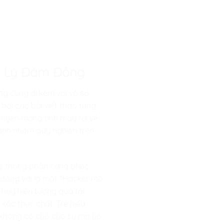
âm Lý Đám Đông
ng cũng đi kèm với vô số
 bởi các bài viết thao túng
 tuyến mang tính may rủi về
lánh nhằm gây nghiện trên
h hệ thống phần cứng phức
i đóng vai là một “Hacker mũ
g hay hiện tượng quá tải
 xác thực chất. Trẻ hiểu
, không có chỗ cho sự mơ hồ