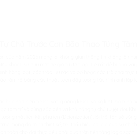
í Tự Chủ Trước Cơn Bão Thao Túng T
 hạn của năm 2026 mang lại không gian thông tin khổng lồ như
ếu không sở hữu một hệ giá trị độc lập, trẻ rất dễ bị bủa vây
inh hàng loạt, các trào lưu rác vô bổ hoặc các trò chơi trực
áo rầm rộ bằng các thuật toán đẩy tương tác hình ảnh lấp 
oán học hóa hiện tượng vật lý năng lượng và kỷ luật lập trìn
lọc tâm trí vô cùng sắc bén và khả năng tự chủ tuyệt đối. Kh
 tượng mất liên kết pha ion (Deionization), lỗi trôi tần số són
trúc mạng do mình thiết kế, trẻ thấu hiểu cái giá của sự chính
ữ an toàn cho đời thực đều phải dựa trên nền tảng logic sạch