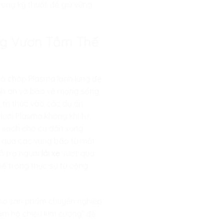
trong kỹ thuật để giữ vững
àng Vươn Tầm Thế
ia chớp Plasma lạnh lùng để
bình an và bảo vệ mạng sống
 tri thức vào các dự án
 lưới Plasma không khí tự
hí sạch cho cư dân xung
yên qua các vùng bão từ mất
hỗ trợ người
lái xe
vượt qua
nể trọng thực sự từ cộng
ồ sơ sản phẩm chuyên nghiệp
tấm hộ chiếu kim cương” để