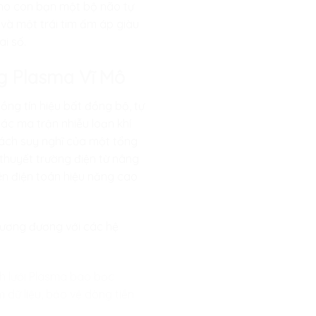
ị cho con bạn một bộ não tự
 và một trái tim ấm áp giàu
i số.
ng Plasma Vĩ Mô
ồng tín hiệu bất đồng bộ, tự
ác ma trận nhiễu loạn khí
cách suy nghĩ của một tổng
 thuyết trường điện từ nâng
yên điện toán hiệu năng cao
 tương đương với các hệ
nh lưới Plasma bao bọc
m dữ liệu, bảo vệ dòng tiền