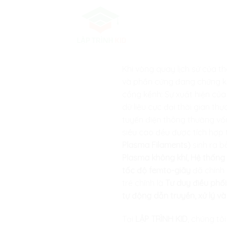
Skip
to
content
Khi vòng quay lịch sử của t
và phần cứng đang chứng ki
cồng kềnh: Sự xuất hiện của
dữ liệu cực đại thời gian 
tuyến điện thông thường vốn 
siêu cao đều được tích hợp 
Plasma Filaments)
sinh ra b
Plasma không khí, Hệ thống
tốc độ femto-giây
đã chính 
trẻ chính là
Tư duy điều phối
tự động dẫn truyền, xử lý v
Tại
LẬP TRÌNH KID
, chúng tô