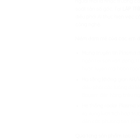
người mới là nhạc trưởng cầ
soát tần số gốc. Tại
LẬP TRÌ
điều phối AI thực hiện việc 
công nghệ.
Niềm đam mê của các em đượ
Mạng truyền tin Plasma đ
ngắn tại sân vận động, tr
huấn luyện mà hoàn toàn
Hạ tầng không gian AR/V
điều phối các luồng dữ l
Bayern đến hàng triệu ng
Hệ thống radar Plasma xu
xạ xung kích tích hợp tr
đến các phương tiện phía
Qua từng sản phẩm tạo ra, tr