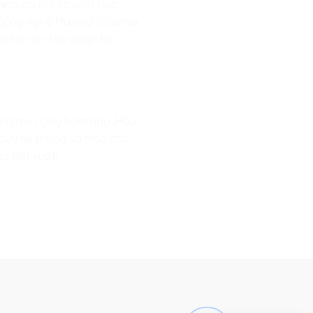
chinh phục các suất học
ư công nghệ Plasma (Plasma
) tại các tập đoàn tài
 cha mẹ ngày hôm nay. Hãy
 duy hệ thống và trao cho
o kiệt xuất!