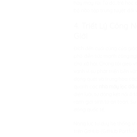
hay may rủi. Từ đó, trẻ học 
bộ não tập trung tuyệt đối v
4. Triết Lý Công
Giới
Đích đến cuối cùng của giáo
phô diễn sức mạnh công nghệ
cho xã hội. Chúng tôi gieo 
xanh vì sự phát triển bền vữ
động quét và trung hòa các 
quanh các
nhà máy lọc dầ
điện lưới, tự động kết nối ô
ranh giới sinh tử an toàn. 
đồng quốc tế.
Năng lực tư duy hệ thống v
trên GitHub (GitHub Portfol