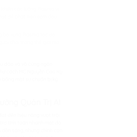
u khiển các luồng Plasma vi
hạt để phát hiện sớm dấu
g bộ xung Plasma tốc độ
gười chơi trong thế giới mở
thấu đáo và vô cùng ngăn
g như cách MC Nguyễn Cao Kỳ
gờ bằng một sự chuẩn bị kỹ
rưởng Quản Trị AI
ạt đến hiệu năng vượt trội
 trợ tính toán nhanh mật độ
h dẫn sóng, nhưng chính con