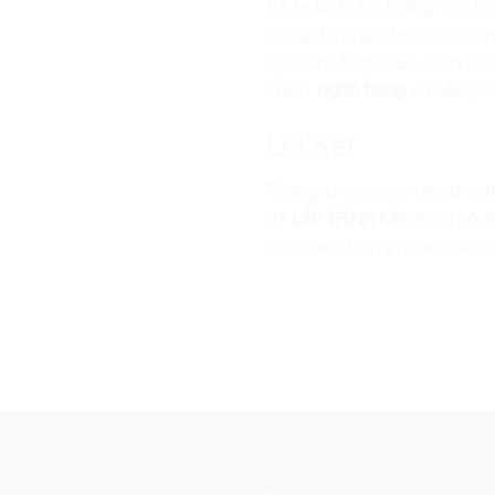
trẻ tự tin bước thẳng vào t
bổng danh giá tại các trườ
Systems Engineer), Kiến trú
chính,
ngân hàng
và năng lư
Lời Kết
Tương lai của con yêu phụ 
để
LẬP TRÌNH KID
đồng hành 
con hành trang hoàn hảo nhấ