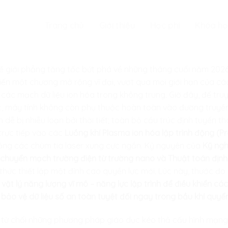
Trang chủ
Giới thiệu
Học phí
Khóa họ
hế giới phẳng tăng tốc bứt phá về những tháng cuối năm 2026, 
ến một chương mở rộng vĩ đại, vượt qua mọi giới hạn của các
 các mạch dữ liệu ion hóa trong không trung. Giờ đây, để truy
thực, máy tính không còn phụ thuộc hoàn toàn vào đường truy
dễ bị nhiễu loạn bởi thời tiết; toàn bộ cấu trúc định tuyến th
trực tiếp vào các
Luồng khí Plasma ion hóa lập trình động 
ằng các chùm tia laser xung cực ngắn. Kỷ nguyên của
Kỹ ng
 chuyển mạch trường điện từ trường nano và Thuật toán định 
thức thiết lập một đỉnh cao quyền lực mới. Lúc này, thước đo
 vật lý năng lượng vĩ mô – năng lực lập trình để điều khiển c
à bảo vệ dữ liệu số an toàn tuyệt đối ngay trong bầu khí quyể
i từ chối những phương pháp giáo dục kéo thả cấu hình mạng