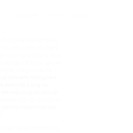
c
Giảng viên
Tin tức
Liên hệ
thế giới kết nối viễn thông
 trạm thu phát sóng vật lý
ền tải và xử lý hàng tỷ dòng
ền cáp hay các bước sóng vô
ông tin, màng lọc tần số
(Programmable Atmospheric
hệ đám mây sương mù
hình mặt sóng ion hóa với
 bản lĩnh dẫn dắt của thế hệ
ác cấu trúc Plasma hỗn hợp
n
.
 cũ kỹ hay viết những đoạn