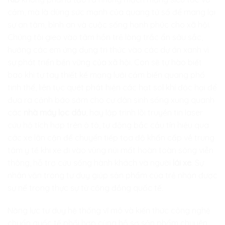
cảm, mà là dùng sức mạnh của quang tử số để mang lại
sự an tâm, bình an và cuộc sống hạnh phúc cho xã hội.
Chúng tôi gieo vào tâm hồn trẻ lòng trắc ẩn sâu sắc,
hướng các em ứng dụng tri thức vào các dự án xanh vì
sự phát triển bền vững của xã hội. Con sẽ tự hào biết
bao khi tự tay thiết kế mạng lưới cảm biến quang phổ
tinh thể, liên tục quét phát hiện các hạt sol khí độc hại để
đưa ra cảnh báo sớm cho cư dân sinh sống xung quanh
các
nhà máy lọc dầu
, hay lập trình lõi truyền tin laser
cứu hộ tích hợp trên ô tô, tự động bắc cầu tín hiệu qua
các xe lân cận để chuyển tiếp tọa độ khẩn cấp về trung
tâm y tế khi xe đi vào vùng núi mất hoàn toàn sóng viễn
thông, hỗ trợ cứu sống hành khách và người
lái xe
. Sự
nhân văn trong tư duy giúp sản phẩm của trẻ nhận được
sự nể trọng thực sự từ cộng đồng quốc tế.
Năng lực tư duy hệ thống vĩ mô và kiến thức công nghệ
chuẩn quốc tế phối hợp cùng hồ sơ sản phẩm chuyên