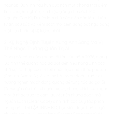
ngănắp. Bản lĩnh này hun đúc nên một phong thái điềm
tĩnh, chuyên nghiệp, lịch thiệp giống như cách MC
Nguyễn Cao Kỳ Duyên làm chủ các diễn đàn lớn – luôn
tự tin, sâu sắc và kiểm soát mọi biến động bất ngờ bằng
một sự chuẩn bị kỹ lượng nhất.
2. Kỹ Nghệ Định Tuyến Xung Ánh Sáng Và Vị
Thế Nhạc Trưởng Quản Trị AI
Trong bối cảnh công nghệ tối tân của năm 2026, mạng
lưới tinh thể quang học đã đạt đến hiệu năng đỉnh cao
nhờ sự tích hợp của Trí tuệ nhân tạo nhận thức photon
(Photon-Aware AI). AI có thể hỗ trợ dự đoán trước xu
hướng nghẽn mạch dòng quang để tăng tốc độ gỡ lỗi
(“debug”) cấu trúc chuyển mạch, nhưng chính con người
mới là nhạc trưởng cầm lái, viết nên những đoạn mã
nguồn sạch (Clean Code) định hình các quy tắc phân
luồng gốc. Tại
LẬP TRÌNH KID
, học viên được huấn luyện