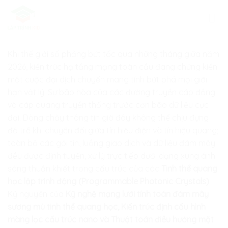
Skip
to
content
Khi thế giới số phẳng bứt tốc qua những tháng giữa năm
2026, kiến trúc hạ tầng mạng toàn cầu đang chứng kiến
một cuộc đại dịch chuyển mang tính bứt phá mọi giới
hạn vật lý: Sự bão hòa của các đường truyền cáp đồng
và cáp quang truyền thống trước cơn bão dữ liệu cực
đại. Dòng chảy thông tin giờ đây không thể chịu đựng
độ trễ khi chuyển đổi giữa tín hiệu điện và tín hiệu quang;
toàn bộ các gói tin, luồng giao dịch và dữ liệu đám mây
đều được định tuyến, xử lý trực tiếp dưới dạng xung ánh
sáng thuần khiết trong cấu trúc của các
Tinh thể quang
học lập trình động (Programmable Photonic Crystals)
.
Kỷ nguyên của
Kỹ nghệ mạng lưới tính toán đám mây
sương mù tinh thể quang học, Kiến trúc định cấu hình
màng lọc cấu trúc nano và Thuật toán điều hướng mặt