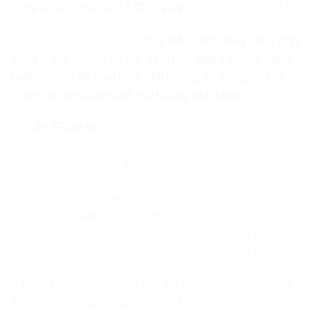
sóng photon với độ trễ atto-giây
đã chính thức thiết lập
quyền lực tối cao. Lúc này, thước đo bản lĩnh dẫn dắt
của thế hệ trẻ chính là
Tư duy điều phối dòng chảy ánh
sáng vĩ mô – năng lực lập trình trực tiếp các hốc cộng
hưởng nano để chia tách, đổi hướng và đồng bộ các
chùm tia năng lượng số mà không sinh nhiệt
.
Tại
LẬP TRÌNH KID
, chúng tôi từ chối những phương pháp
giáo dục kéo thả cấu hình mạng LAN tĩnh hời hợt hay
viết những dòng lệnh đóng gói sẵn trên bề nổi. Tầm nhìn
chiến lược của chúng tôi là trang bị cho con bạn một bộ
não tự chủ, tư duy hệ thống vững chãi, óc sáng tạo bứt
phá, bản lĩnh kiên cường trước thử thách và một trái tim
ấm áp giàu lòng trắc ẩn để tự tay cầm lái con thuyền
cuộc đời, làm chủ vận mệnh và dẫn dắt tương lai số.
1. Bản Lĩnh Điều Phối Và Tư Duy Kiến Trúc Hạ
Tầng Mạng Quang Học Vĩ Mô