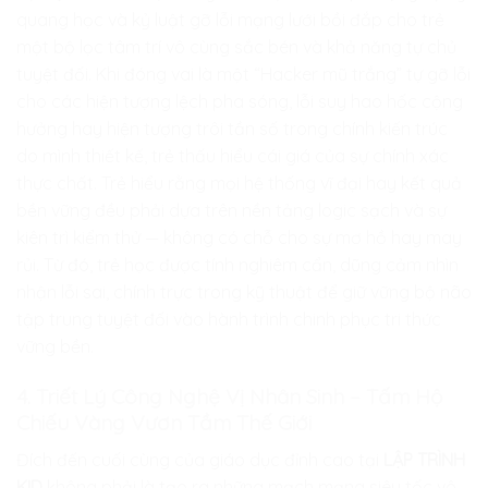
quang học và kỷ luật gỡ lỗi mạng lưới bồi đắp cho trẻ
một bộ lọc tâm trí vô cùng sắc bén và khả năng tự chủ
tuyệt đối. Khi đóng vai là một “Hacker mũ trắng” tự gỡ lỗi
cho các hiện tượng lệch pha sóng, lỗi suy hao hốc cộng
hưởng hay hiện tượng trôi tần số trong chính kiến trúc
do mình thiết kế, trẻ thấu hiểu cái giá của sự chính xác
thực chất. Trẻ hiểu rằng mọi hệ thống vĩ đại hay kết quả
bền vững đều phải dựa trên nền tảng logic sạch và sự
kiên trì kiểm thử — không có chỗ cho sự mơ hồ hay may
rủi. Từ đó, trẻ học được tính nghiêm cẩn, dũng cảm nhìn
nhận lỗi sai, chính trực trong kỹ thuật để giữ vững bộ não
tập trung tuyệt đối vào hành trình chinh phục tri thức
vững bền.
4. Triết Lý Công Nghệ Vị Nhân Sinh – Tấm Hộ
Chiếu Vàng Vươn Tầm Thế Giới
Đích đến cuối cùng của giáo dục đỉnh cao tại
LẬP TRÌNH
KID
không phải là tạo ra những mạch mạng siêu tốc vô