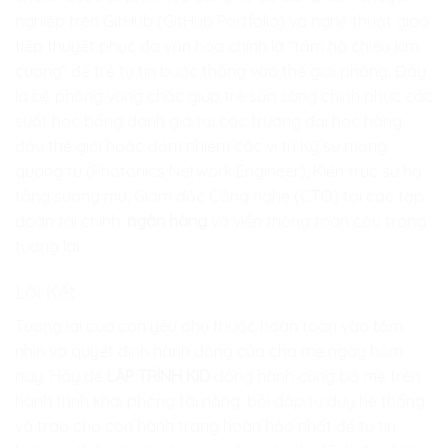
nghiệp trên GitHub (GitHub Portfolio) và nghệ thuật giao
tiếp thuyết phục đa văn hóa chính là “tấm hộ chiếu kim
cương” để trẻ tự tin bước thẳng vào thế giới phẳng. Đây
là bệ phóng vững chắc giúp trẻ sẵn sàng chinh phục các
suất học bổng danh giá tại các trường đại học hàng
đầu thế giới hoặc đảm nhiệm các vị trí Kỹ sư mạng
quang tử (Photonics Network Engineer), Kiến trúc sư hạ
tầng sương mù, Giám đốc Công nghệ (CTO) tại các tập
đoàn tài chính,
ngân hàng
và viễn thông toàn cầu trong
tương lai.
Lời Kết
Tương lai của con yêu phụ thuộc hoàn toàn vào tầm
nhìn và quyết định hành động của cha mẹ ngày hôm
nay. Hãy để
LẬP TRÌNH KID
đồng hành cùng bố mẹ trên
hành trình khai phóng tài năng, bồi đắp tư duy hệ thống
và trao cho con hành trang hoàn hảo nhất để tự tin