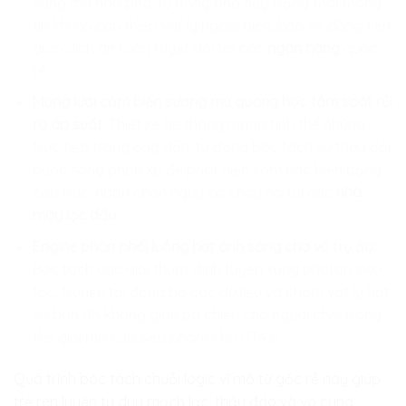
sáng mã hóa pha, tự động phá hủy trạng thái thông
tin khi có can thiệp vật lý ngoại biên, bảo vệ dòng tiền
giao dịch an toàn tuyệt đối tại các
ngân hàng
quốc
tế.
Mạng lưới cảm biến sương mù quang học tầm soát rủi
ro áp suất:
Thiết kế hệ thống mạng tinh thể nhúng
trực tiếp trong ống dẫn, tự động bóc tách sự thay đổi
bước sóng phản xạ để phát hiện sớm các biến dạng
cấu trúc, ngăn chặn nguy cơ cháy nổ tại các
nhà
máy lọc dầu
.
Engine phân phối luồng hạt ánh sáng cho vũ trụ ảo:
Bóc tách các giải thuật định tuyến xung photon siêu
tốc, truyền tải đồng bộ các dữ liệu va chạm vật lý hạt
và bản đồ không gian ba chiều cho người chơi trong
thế giới mở của siêu phẩm như GTA 6.
Quá trình bóc tách chuỗi logic vĩ mô từ gốc rễ này giúp
trẻ rèn luyện tư duy mạch lạc, thấu đáo và vô cùng