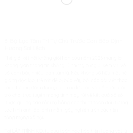
3. Bộ Lọc Tâm Trí Tự Chủ Trước Cơn Bão Định
Hướng Sai Lệch
Thế giới kết nối không giới hạn của năm 2026 mang lại
không gian thông tin khổng lồ nhưng cũng đi kèm với vô
số cạm bẫy nhiễu loạn tâm lý. Nếu không sở hữu một hệ
giá trị độc lập, trẻ rất dễ bị bủa vây bởi các bài viết thao
túng tư duy đám đông, các trào lưu rác vô bổ hoặc các
trò chơi trực tuyến mang tính may rủi về kết quả xổ số
được quảng cáo rầm rộ bằng các thuật toán đẩy tương
tác hình ảnh lấp lánh nhằm gây nghiện trên các nền
tảng mạng xã hội.
Tại
LẬP TRÌNH KID
, tư duy toán học hóa hiện tượng vật lý