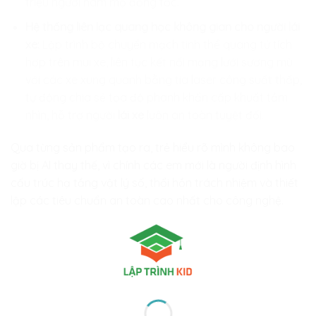
triệu người hâm mộ đồng tốc.
Hệ thống liên lạc quang học không gian cho người lái
xe:
Lập trình bộ chuyển mạch tinh thể quang tử tích
hợp trên mui xe, liên tục kết nối mạng lưới sương mù
với các xe xung quanh bằng tia laser công suất thấp,
tự động chia sẻ tọa độ phanh khẩn cấp khuất tầm
nhìn, hỗ trợ người
lái xe
luôn an toàn tuyệt đối.
Qua từng sản phẩm tạo ra, trẻ hiểu rõ mình không bao
giờ bị AI thay thế, vì chính các em mới là người định hình
cấu trúc hạ tầng vật lý số, thổi hồn trách nhiệm và thiết
lập các tiêu chuẩn an toàn cao nhất cho công nghệ.