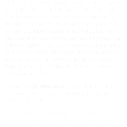
Để thiết kế một hệ thống mạng sương mù tinh thể quang
học có khả năng thu nhận hàng triệu luồng xung ánh
sáng bất đồng bộ, tự động mở rộng dải băng thông
(Bandgap) và phân bổ các lộ trình gói tin photon theo
thời gian thực mà không gây nhiễu pha hay suy hao tín
hiệu, đứa trẻ cần học cách suy nghĩ của một tổng công
trình sư mạng lưới vĩ mô. Các em được học về điện động
lực học vi mô, phương trình sóng trong môi trường tuần
hoàn, giải thuật tối ưu hóa đồ thị quang học và nghệ
thuật kiến trúc các màng lọc tinh thể siêu mỏng trên
không gian số phẳng.
Học viên tại
LẬP TRÌNH KID
được thực chiến trực tiếp với
các bài toán giả lập quy mô lớn tương đương với các hệ
thống hạ tầng cốt lõi:
Hệ thống truyền dẫn cốt lõi bảo mật lượng tử chéo:
Lập trình các thuật toán định tuyến dòng chảy ánh