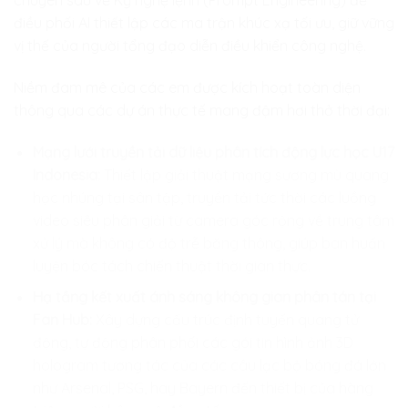
chuyên sâu về Kỹ nghệ lệnh (Prompt Engineering) để
điều phối AI thiết lập các ma trận khúc xạ tối ưu, giữ vững
vị thế của người tổng đạo diễn điều khiển công nghệ.
Niềm đam mê của các em được kích hoạt toàn diện
thông qua các dự án thực tế mang đậm hơi thở thời đại:
Mạng lưới truyền tải dữ liệu phân tích động lực học U17
Indonesia:
Thiết lập giải thuật mạng sương mù quang
học nhúng tại sân tập, truyền tải tức thời các luồng
video siêu phân giải từ camera góc rộng về trung tâm
xử lý mà không có độ trễ băng thông, giúp ban huấn
luyện bóc tách chiến thuật thời gian thực.
Hạ tầng kết xuất ánh sáng không gian phân tán tại
Fan Hub:
Xây dựng cấu trúc định tuyến quang tử
động, tự động phân phối các gói tin hình ảnh 3D
hologram tương tác của các câu lạc bộ bóng đá lớn
như Arsenal, PSG, hay Bayern đến thiết bị của hàng