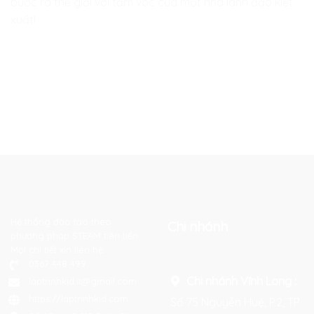
bước ra thế giới với tầm vóc của một nhà lãnh đạo kiệt
xuất!
Hệ thống đào tạo theo
Chi nhánh
phương pháp STEAM tiên tiến.
Mọi chi tiết xin liên hệ:
0367 448 499
Chi nhánh Vĩnh Long :
laptrinhkid.it@gmail.com
https://laptrinhkid.com
Số 75 Nguyễn Huệ, P.2, TP