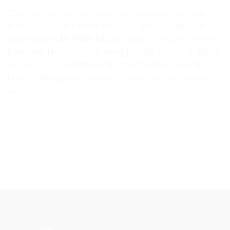
Tương lai của con yêu phụ thuộc hoàn toàn vào tầm
nhìn và quyết định hành động của cha mẹ ngày hôm
nay. Hãy để
LẬP TRÌNH KID
đồng hành cùng bố mẹ trên
hành trình khai phóng tài năng, bồi đắp tư duy hệ thống
và trao cho con hành trang hoàn hảo nhất để tự tin
bước ra thế giới với tầm vóc của một nhà lãnh đạo kiệt
xuất!