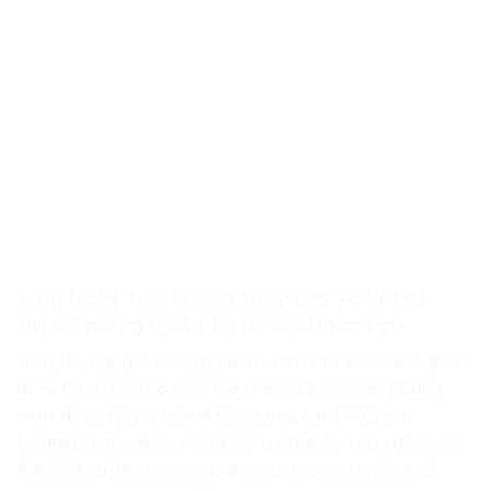
2. Kỹ Nghệ Tối Ưu Hóa Truy Vấn Và Vị Thế
Nhạc Trưởng Quản Trị Trí Tuệ Nhân Tạo
Trong kỷ nguyên công nghệ tối tân năm 2026, việc quản
trị và tối ưu hóa cơ sở dữ liệu lớn đã bước sang trang
mới nhờ sự hỗ trợ của AI tối ưu truy vấn (AI Query
Optimization). AI có thể tự động phân tích cấu trúc câu
lệnh SQL để tìm ra con đường quét dữ liệu ngắn nhất