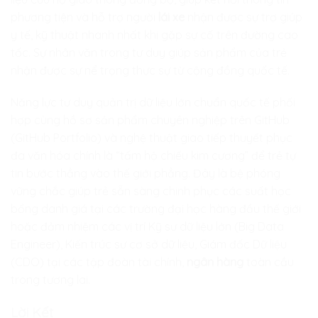
phương tiện và hỗ trợ người
lái xe
nhận được sự trợ giúp
y tế, kỹ thuật nhanh nhất khi gặp sự cố trên đường cao
tốc. Sự nhân văn trong tư duy giúp sản phẩm của trẻ
nhận được sự nể trọng thực sự từ cộng đồng quốc tế.
Năng lực tư duy quản trị dữ liệu lớn chuẩn quốc tế phối
hợp cùng hồ sơ sản phẩm chuyên nghiệp trên GitHub
(GitHub Portfolio) và nghệ thuật giao tiếp thuyết phục
đa văn hóa chính là “tấm hộ chiếu kim cương” để trẻ tự
tin bước thẳng vào thế giới phẳng. Đây là bệ phóng
vững chắc giúp trẻ sẵn sàng chinh phục các suất học
bổng danh giá tại các trường đại học hàng đầu thế giới
hoặc đảm nhiệm các vị trí Kỹ sư dữ liệu lớn (Big Data
Engineer), Kiến trúc sư cơ sở dữ liệu, Giám đốc Dữ liệu
(CDO) tại các tập đoàn tài chính,
ngân hàng
toàn cầu
trong tương lai.
Lời Kết