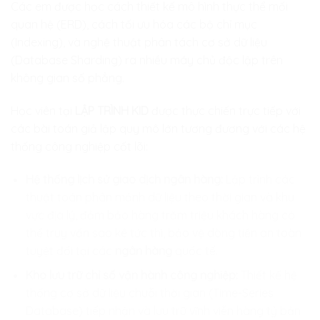
Các em được học cách thiết kế mô hình thực thể mối
quan hệ (ERD), cách tối ưu hóa các bộ chỉ mục
(Indexing), và nghệ thuật phân tách cơ sở dữ liệu
(Database Sharding) ra nhiều máy chủ độc lập trên
không gian số phẳng.
Học viên tại
LẬP TRÌNH KID
được thực chiến trực tiếp với
các bài toán giả lập quy mô lớn tương đương với các hệ
thống công nghiệp cốt lõi:
Hệ thống lịch sử giao dịch ngân hàng:
Lập trình các
thuật toán phân mảnh dữ liệu theo thời gian và khu
vực địa lý, đảm bảo hàng trăm triệu khách hàng có
thể truy vấn sao kê tức thì, bảo vệ dòng tiền an toàn
tuyệt đối tại các
ngân hàng
quốc tế.
Kho lưu trữ chỉ số vận hành công nghiệp:
Thiết kế hệ
thống cơ sở dữ liệu chuỗi thời gian (Time-Series
Database) tiếp nhận và lưu trữ vĩnh viễn hàng tỷ bản