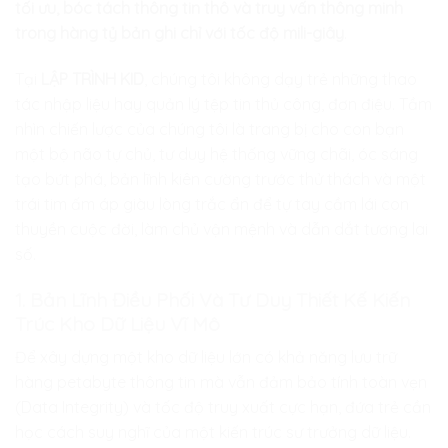
tối ưu, bóc tách thông tin thô và truy vấn thông minh
trong hàng tỷ bản ghi chỉ với tốc độ mili-giây
.
Tại
LẬP TRÌNH KID
, chúng tôi không dạy trẻ những thao
tác nhập liệu hay quản lý tệp tin thủ công, đơn điệu. Tầm
nhìn chiến lược của chúng tôi là trang bị cho con bạn
một bộ não tự chủ, tư duy hệ thống vững chãi, óc sáng
tạo bứt phá, bản lĩnh kiên cường trước thử thách và một
trái tim ấm áp giàu lòng trắc ẩn để tự tay cầm lái con
thuyền cuộc đời, làm chủ vận mệnh và dẫn dắt tương lai
số.
1. Bản Lĩnh Điều Phối Và Tư Duy Thiết Kế Kiến
Trúc Kho Dữ Liệu Vĩ Mô
Để xây dựng một kho dữ liệu lớn có khả năng lưu trữ
hàng petabyte thông tin mà vẫn đảm bảo tính toàn vẹn
(Data Integrity) và tốc độ truy xuất cực hạn, đứa trẻ cần
học cách suy nghĩ của một kiến trúc sư trưởng dữ liệu.