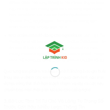
dữ liệu phân tán xử lý thông tin tài khoản, quyền truy
cập và tùy biến không gian ảo của hàng triệu người
hâm mộ thuộc các câu lạc bộ bóng đá lớn như
Arsenal, PSG, hay Bayern, đảm bảo hệ thống vận
hành mượt mà, không gián đoạn.
Kho dữ liệu bản đồ động cho người lái xe:
Lập trình hệ
thống cơ sở dữ liệu không gian (Spatial Database), tự
động tính toán và lưu trữ các tọa độ, mật độ giao
thông theo thời gian thực để phân phối bản đồ mượt
nhất, hỗ trợ người
lái xe
chọn lộ trình di chuyển tối ưu.
Qua từng sản phẩm, trẻ hiểu rõ mình không bao giờ bị AI
thay thế, vì chính các em mới là người định hình cấu trúc
dữ liệu tổng thể, thổi hồn trách nhiệm và đặt ra các tiêu
chuẩn bảo mật thông tin tối cao cho công nghệ.
3. Bộ Lọc Tâm Trí Tự Chủ Và Lòng Tự Trọng Số
Trước Cơn Bão Nhiễu Loạn Thông Tin