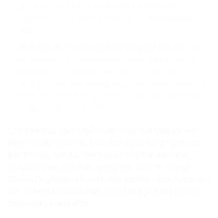
ghi chỉ số áp suất, nhiệt độ, và lưu lượng dòng chảy
truyền về từ các phân xưởng tại các
nhà máy lọc
dầu
.
Hệ thống dữ liệu thế giới mở không giới hạn:
Bóc tách
mô hình lưu trữ trạng thái vật phẩm, bản đồ và tài
khoản người chơi dưới dạng cơ sở dữ liệu phi cấu trúc
(NoSQL), đảm bảo không xảy ra hiện tượng mất mát
dữ liệu khi hàng triệu game thủ tương tác đồng thời
trong siêu phẩm như GTA 6.
Quá trình bóc tách chuỗi logic vĩ mô này giúp trẻ rèn
luyện tư duy mạch lạc, thấu đáo và vô cùng ngăn nắp.
Bản lĩnh này hun đúc nên một phong thái điềm tĩnh,
chuyên nghiệp, lịch thiệp giống như cách MC Nguyễn
Cao Kỳ Duyên làm chủ các diễn đàn lớn – luôn tự tin, sâu
sắc và kiểm soát mọi biến động bất ngờ bằng một sự
chuẩn bị kỹ lưỡng nhất.