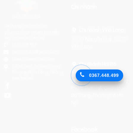
Chi nhánh
Hệ thống đào tạo theo
Chi nhánh Vĩnh Long :
phương pháp STEAM tiên tiến.
Mọi chi tiết xin liên hệ:
Số 75 Nguyễn Huệ, P.2, TP
0367 448 499
Vĩnh Long
laptrinhkid.it@gmail.com
https://laptrinhkid.com
Chi nhánh Hai Bà
Số 48, Ngõ 215 Định Công
Trưng
:
Thượng, Định Công, Hoàng
0367.448.499
Mai, Hà Nội
Số 27 phố Lò Đúc, Phường
Phạm Đình Hổ, Quận Hai
Bà Trưng, Thành phố Hà
Nội
Facebook