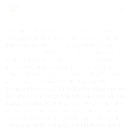
Skip
to
content
Khi thế giới phẳng tiến bước vào những giai đoạn bứt
phá cuối năm 2026, chúng ta nhận ra một chân lý hiển
nhiên của kỷ nguyên số: Dữ liệu chính là dòng dầu mỏ
mới của nền kinh tế tri thức toàn cầu. Tuy nhiên, dầu mỏ
thô không thể tự sinh ra năng lượng nếu thiếu đi kỹ nghệ
tinh lọc, và dữ liệu lớn cũng sẽ chỉ là một mớ hỗn độn
khổng lồ nếu thiếu đi cấu trúc lưu trữ và thuật toán tối ưu
hóa. Kỷ nguyên của
Hệ cơ sở dữ liệu quy mô lớn
(Distributed Databases), Kỹ thuật phân tách phân mảnh
(Sharding & Partitioning) và Hệ thống lưu trữ phi cấu trúc
(NoSQL Architecture)
chính là nền tảng cốt lõi định hình
nên năng lực quản trị của những nhà lãnh đạo tương lai.
Lúc này, thước đo bản lĩnh dẫn dắt của thế hệ trẻ chính
là
Tư duy dữ liệu lớn – năng lực thiết kế kiến trúc lưu trữ