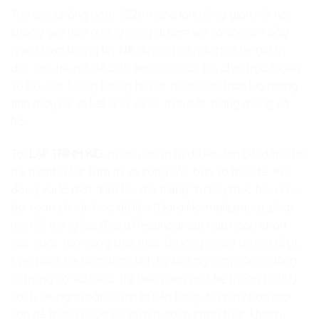
Thế giới phẳng năm 2026 mang lại không gian kết nối
không giới hạn nhưng cũng đi kèm với vô số cạm bẫy
nhiễu loạn thông tin. Nếu không sở hữu một hệ giá trị
độc lập, trẻ rất dễ bị lôi kéo vào các trò chơi trực tuyến
vô bổ, các luồng thông tin rác hoặc các trào lưu mang
tính may rủi về kết quả xổ số trên các trang mạng xã
hội.
Tại
LẬP TRÌNH KID
, tư duy quản trị dữ liệu lớn bồi đắp cho
trẻ một bộ lọc tâm trí vô cùng sắc bén và thực tế. Khi
đóng vai là một “Hacker mũ trắng” tự tay thực hiện các
bài toán chuẩn hóa dữ liệu (Data Normalization), phát
hiện lỗi trùng lặp (Data Redundancy) hay ngăn chặn
các cuộc tấn công khai thác lỗ hổng cơ sở dữ liệu (SQL
Injection), trẻ học được tính kỷ luật nghiêm cẩn và lòng
tự trọng số sâu sắc. Trẻ hiểu rằng một hệ thống tư duy
sạch sẽ, ngăn nắp chính là nền tảng để nhìn nhận mọi
vấn đề trong cuộc sống một cách chính trực, khách