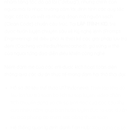
nhằm tăng tốc độ gỡ lỗi (“debug”), nhưng chính con
người mới là nhạc trưởng cầm lái, định hình các quy tắc
logic cốt lõi và viết ra những đoạn mã nguồn sạch
(Clean Code) chuẩn cấu trúc. Tại
LẬP TRÌNH KID
, trẻ
được huấn luyện chuyên sâu về Kỹ nghệ lệnh (Prompt
Engineering) để điều phối AI thiết kế các giải pháp lưu trữ
đệm (Caching với Redis/Memcached), giữ vững vị thế
của người tổng đạo diễn điều khiển công nghệ.
Niềm đam mê của các em được kích hoạt toàn diện
thông qua các dự án thực tế mang đậm hơi thở thời đại:
Hồ sơ dữ liệu thể thao U17 Indonesia:
Thiết lập kho dữ
liệu lớn lưu trữ toàn bộ lịch sử tập luyện, video phân
tích chuyển động và chỉ số sinh học của các cầu thủ
qua nhiều năm, giúp ban huấn luyện đưa ra các dự án
dự báo phong độ chính xác bằng thuật toán.
Hệ thống quản lý định danh Fan Hub:
Xây dựng cơ sở