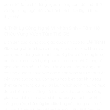
quan, từ đó tự chủ đứng ngoài những cám dỗ nhất thời
và tập trung tuyệt đối vào hành trình tích lũy tri thức
thực chất.
4. Triết Lý Công Nghệ Vị Nhân Sinh – Tấm Hộ
Chiếu Vàng Vươn Tầm Thế Giới
Đích đến cuối cùng của giáo dục đỉnh cao tại
LẬP TRÌNH
KID
không phải là tạo ra những kho dữ liệu khô khan, vô
cảm, mà là dùng sức mạnh của Big Data để mang lại sự
an tâm, bình an và hạnh phúc cho con người. Chúng tôi
gieo vào tâm hồn trẻ lòng trắc ẩn sâu sắc, hướng các
em ứng dụng tri thức vào các dự án xanh vì sự phát triển
bền vững của xã hội. Con sẽ tự hào biết bao khi tự tay
thiết kế hệ thống dữ liệu lớn lưu trữ lịch sử khí thải và mức
độ ô nhiễm môi trường, hỗ trợ các cơ quan chức năng
giám sát tính minh bạch sinh thái xung quanh các khu
công nghiệp,
nhà máy lọc dầu
, hay xây dựng cơ sở dữ
liệu cứu hộ giao thông đồng bộ, giúp kết nối thông tin