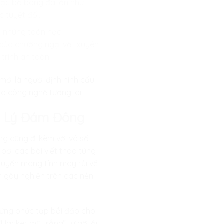
lạc bộ bóng đá lớn như
 tuyệt đối.
h nhúng toán học
g của chướng ngại vật xuyên
trình an toàn.
mới là người định hình cấu
ho công nghệ tương lai.
âm Lý Đám Đông
ng cũng đi kèm với vô số
 bởi các bài viết thao túng
 tuyến mang tính may rủi về
 gây nghiện trên các nền
 cứng phức tạp bồi đắp cho
“Hacker mũ trắng” tự gỡ lỗi