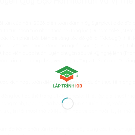
Tuyến Quỹ Đạo Hamiltonian Và Vị Thế
ối tân của năm 2026, điện toán đám mây Symplectic đa đĩa 
a Trí tuệ nhân tạo nhận thức hệ động lực (Dynamical-Systems 
các tích phân bất biến để tăng tốc độ gỡ lỗi (“debug”) thiết
ầm lái, viết nên những đoạn mã nguồn sạch (Clean Code) định
D
, học viên được huấn luyện chuyên sâu về Kỹ nghệ lệnh (Pro
u hóa cấu trúc dòng chảy vectơ, giữ vững vị thế của người tổn
c kích hoạt toàn diện thông qua các dự án thực tế mang đậ
 động lực học thể trạng U17 Indonesia:
Thiết lập giải thuật 
o thông minh, tự động mã hóa ma trận chuyển động xoắn của
 truyền tải mượt mà dữ liệu sinh học về ban huấn luyện mà
ram đa kênh phân tán tại Fan Hub:
Xây dựng cấu trúc chuyển