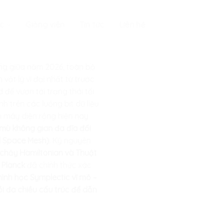
c
Giảng viên
Tin tức
Liên hệ
áng giữa năm 2026, toàn bộ
vật lý vĩ đại nhất từ trước
để vươn tới trạng thái tối
h trên các luồng bit dữ liệu
ám mây diện rộng hiện nay
mù không gian đa đĩa đối
l Space Mesh)
. Kỷ nguyên
 chảy Hamiltonian và Thuật
 Planck
đã chính thức xác
hình học Symplectic vĩ mô –
ồi đa chiều cấu trúc để dẫn