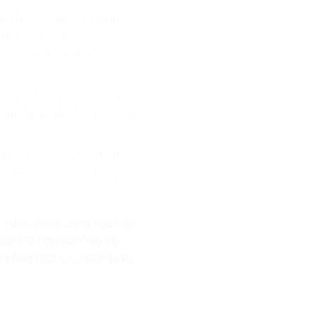
mã hóa dữ liệu tài chính vĩ
i thượng ngăn chặn hoàn
an toàn tuyệt đối tại các
ạch xử lý vi mô nhúng dọc
 Symplectic để đưa ra cảnh
ng bộ hóa quỹ đạo đa đĩa
triệu người chơi đồng thời
thấu đáo và vô cùng ngănắp.
ư cách MC Nguyễn Cao Kỳ
gờ bằng một sự chuẩn bị kỹ