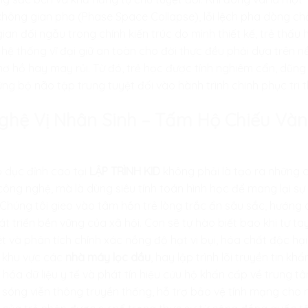
không gian pha (Phase Space Collapse), lỗi lệch pha dòng ch
an đối ngẫu trong chính kiến trúc do mình thiết kế, trẻ thấu h
 hệ thống vĩ đại giữ an toàn cho đời thực đều phải dựa trên n
 hồ hay may rủi. Từ đó, trẻ học được tính nghiêm cẩn, dũng c
ững bộ não tập trung tuyệt đối vào hành trình chinh phục tri 
 Nghệ Vị Nhân Sinh – Tấm Hộ Chiếu V
 dục đỉnh cao tại
LẬP TRÌNH KID
không phải là tạo ra những c
ông nghệ, mà là dùng siêu tính toán hình học để mang lại sự
Chúng tôi gieo vào tâm hồn trẻ lòng trắc ẩn sâu sắc, hướng 
t triển bền vững của xã hội. Con sẽ tự hào biết bao khi tự ta
t và phân tích chính xác nồng độ hạt vi bụi, hóa chất độc hạ
 khu vực các
nhà máy lọc dầu
, hay lập trình lõi truyền tin k
 hóa dữ liệu y tế và phát tín hiệu cứu hộ khẩn cấp về trung t
 sóng viễn thông truyền thống, hỗ trợ bảo vệ tính mạng cho