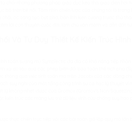
i từ chối những phương pháp giáo dục kéo thả giao diện hời h
 bộ trên bề nổi. Tầm nhìn chiến lược của chúng tôi là tran
g chãi, óc sáng tạo bứt phá, bản lĩnh kiên cường trước thử th
 cầm lái con thuyền cuộc đời, làm chủ vận mệnh và dẫn dắt tươ
Phối Và Tư Duy Thiết Kế Kiến Trúc Hìn
 tính toán sương mù Symplectic đa đĩa có khả năng tiếp nhận 
g ánh xạ dữ liệu qua các phép biến đổi bảo toàn thể tích pha
ic thông qua việc tính toán ma trận Jacobi của các dòng ch
cách suy nghĩ của một tổng công trình sư cơ học lý thuyết vĩ
nh lý không-nhét-được của Gromov (Gromov’s Non-Squeezing
t kiến trúc các màng lưu trữ dữ liệu vĩnh cửu chống suy hao 
ược thực chiến trực tiếp với các bài toán giả lập quy mô lớn 