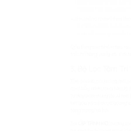
phép điều phối các luồng
Arsenal, PSG, hay Bayern
Hệ thống radar nhận thức
Symplectic tích hợp trướ
qua màn sương mù dày đặ
Qua từng sản phẩm tạo ra, tr
trúc hạ tầng vật lý số, thổ
3. Bộ Lọc Tâm Tr
Thế giới kết nối không giới
cạm bẫy nhiễu loạn tâm lý. N
tư duy đám đông do AI tạo s
kết quả xổ số được quảng c
tảng mạng xã hội.
Tại
LẬP TRÌNH KID
, tư duy t
trẻ một bộ lọc tâm trí vô cù