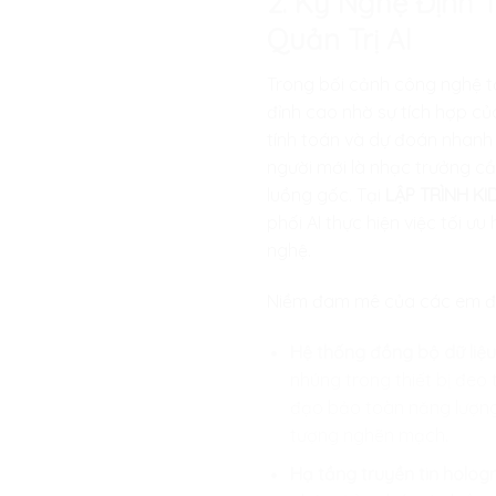
2. Kỹ Nghệ Định 
Quản Trị AI
Trong bối cảnh công nghệ t
đỉnh cao nhờ sự tích hợp củ
tính toán và dự đoán nhanh 
người mới là nhạc trưởng c
luồng gốc. Tại
LẬP TRÌNH KI
phối AI thực hiện việc tối ư
nghệ.
Niềm đam mê của các em đượ
Hệ thống đồng bộ dữ liệu
nhúng trong thiết bị đe
đạo bảo toàn năng lượng,
tượng nghẽn mạch.
Hạ tầng truyền tin holog