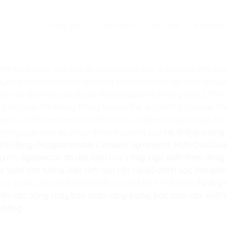
Trang chủ
Giới thiệu
Học phí
Khóa họ
n minh số bước vào giai đoạn tăng tốc cực đại của những th
tuyến tính toàn cầu đang chứng kiến một cuộc đại dịch chuyển 
n các giới hạn của đại số Homological và không gian Clifford 
 phức hợp. Hệ thống thông tin của thế giới không còn vận hàn
guồn cốt lõi, ma trận tài chính vĩ mô và dòng chảy dữ liệu đ
không gian pha đa chiều (Phase Space) của
Hệ thống sương 
rình động (Programmable Complex Symplectic Multi-Disk Dua
 mù Symplectic đa đĩa, Kiến trúc cổng logic biến thiên dòng
 toàn tích tướng diện tích mặt cắt với độ chính xác thời gian
này, thước đo bản lĩnh dẫn dắt của thế hệ trẻ chính là
Tư duy 
khiển các dòng chảy bảo toàn năng lượng, bóc tách các khối l
 phẳng
.