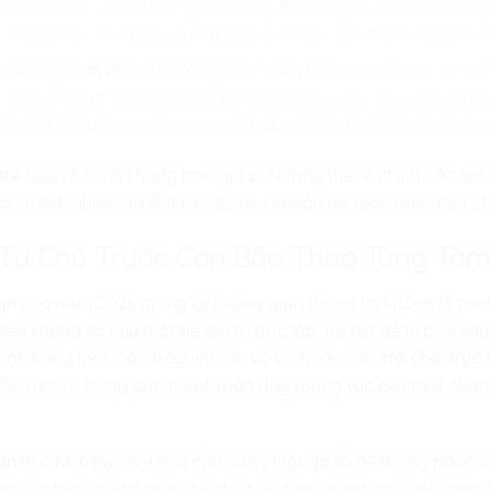
 dữ liệu hình ảnh AR/VR 3D hologram tương tác của các câu 
 đến thiết bị của hàng triệu người hâm mộ mượt mà, chân thực
 không gian pha chủ động cho người lái xe:
Lập trình vi mạc
c mũi xe, liên tục quét và tính toán các quỹ đạo chuyển độn
c hay bão bụi, hỗ trợ người
lái xe
luôn an tâm làm chủ hành 
ẻ hiểu rõ mình không bao giờ bị AI thay thế, vì chính các em 
i hồn trách nhiệm và đặt ra các tiêu chuẩn an toàn cao nhất c
í Tự Chủ Trước Cơn Bão Thao Túng T
 hạn của năm 2026 mang lại không gian thông tin khổng lồ như
ếu không sở hữu một hệ giá trị độc lập, trẻ rất dễ bị bủa vây
inh hàng loạt, các trào lưu rác vô bổ hoặc các trò chơi trực
áo rầm rộ bằng các thuật toán đẩy tương tác bắt mắt nhằm
oán học hình học nghiêm cẩn và kỷ luật gỡ lỗi hệ thống phần
ng sắc bén và khả năng tự chủ tuyệt đối. Khi đóng vai là một 