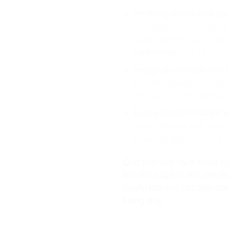
Hệ thống lõi bảo mật dòn
mô thành các quỹ đạo đó
toàn mọi hành vi can thiệ
ngân hàng
quốc tế.
Mạng lưới cảm biến hình 
theo hệ thống bồn chứa c
báo sớm về các điểm nứt 
Engine phân tích và kết x
phức, giúp kết xuất mượt
trong thế giới mở siêu t
Quá trình bóc tách chuỗi lo
Bản lĩnh này hun đúc nên mộ
Duyên làm chủ các diễn đàn 
lượng nhất.