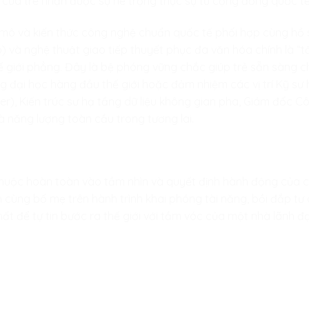
 của trẻ nhận được sự nể trọng thực sự từ cộng đồng quốc tế
ĩ mô và kiến thức công nghệ chuẩn quốc tế phối hợp cùng h
io) và nghệ thuật giao tiếp thuyết phục đa văn hóa chính là “
hế giới phẳng. Đây là bệ phóng vững chắc giúp trẻ sẵn sàng 
g đại học hàng đầu thế giới hoặc đảm nhiệm các vị trí Kỹ sư
r), Kiến trúc sư hạ tầng dữ liệu không gian pha, Giám đốc C
à năng lượng toàn cầu trong tương lai.
thuộc hoàn toàn vào tầm nhìn và quyết định hành động của
cùng bố mẹ trên hành trình khai phóng tài năng, bồi đắp tư
t để tự tin bước ra thế giới với tầm vóc của một nhà lãnh đạ