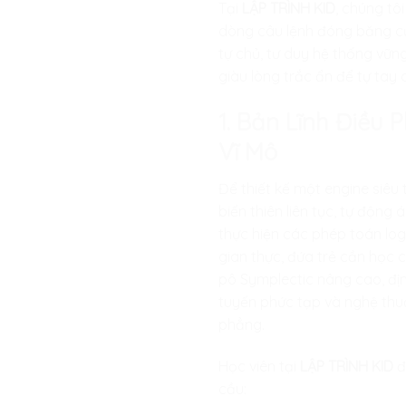
Tại
LẬP TRÌNH KID
, chúng tô
dòng câu lệnh đóng băng cục
tự chủ, tư duy hệ thống vữn
giàu lòng trắc ẩn để tự tay
1. Bản Lĩnh Điều 
Vĩ Mô
Để thiết kế một engine siêu
biến thiên liên tục, tự độn
thực hiện các phép toán log
gian thực, đứa trẻ cần học 
pô Symplectic nâng cao, đị
tuyến phức tạp và nghệ thuậ
phẳng.
Học viên tại
LẬP TRÌNH KID
đ
cầu: