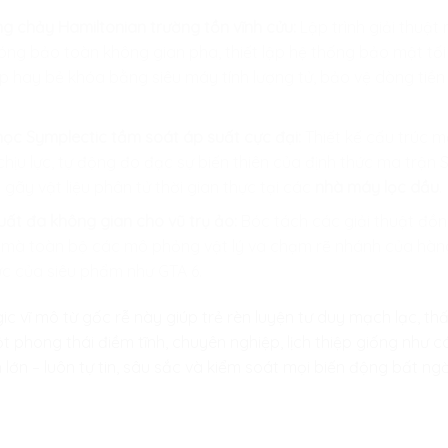
g chảy Hamiltonian trường tồn vĩnh cửu:
Lập trình giải thuật 
ng bảo toàn không gian pha, thiết lập hệ thống bảo mật tố
p hay bẻ khóa bằng siêu máy tính lượng tử, bảo vệ dòng tiền 
học Symplectic tầm soát áp suất cực đại:
Thiết kế cấu trúc m
hịu lực, tự động đo đạc sự biến thiên của định thức ma trận
gãy vật liệu phân tử thời gian thực tại các
nhà máy lọc dầu
.
uất đa không gian cho vũ trụ ảo:
Bóc tách các giải thuật đồ
 mà toàn bộ các mô phỏng vật lý va chạm rẽ nhánh của hàng 
hực của siêu phẩm như GTA 6.
gic vĩ mô từ gốc rễ này giúp trẻ rèn luyện tư duy mạch lạc, 
t phong thái điềm tĩnh, chuyên nghiệp, lịch thiệp giống nh
lớn – luôn tự tin, sâu sắc và kiểm soát mọi biến động bất n