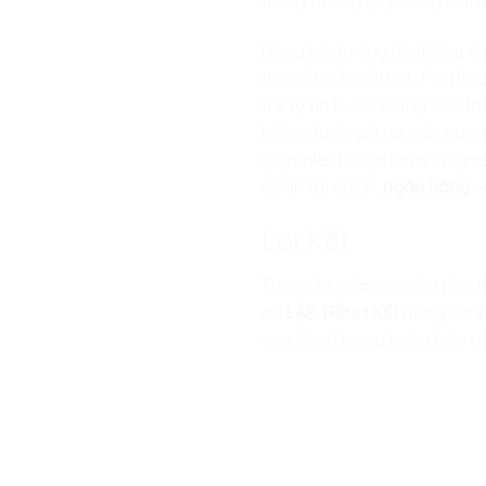
trong tư duy giúp sản phẩm
Năng lực tư duy hệ thống v
trên GitHub (GitHub Portfol
trẻ tự tin bước thẳng vào t
bổng danh giá tại các trườn
(Symplectic Systems Enginee
đoàn tài chính,
ngân hàng
v
Lời Kết
Tương lai của con yêu phụ 
để
LẬP TRÌNH KID
đồng hành 
con hành trang hoàn hảo nhấ