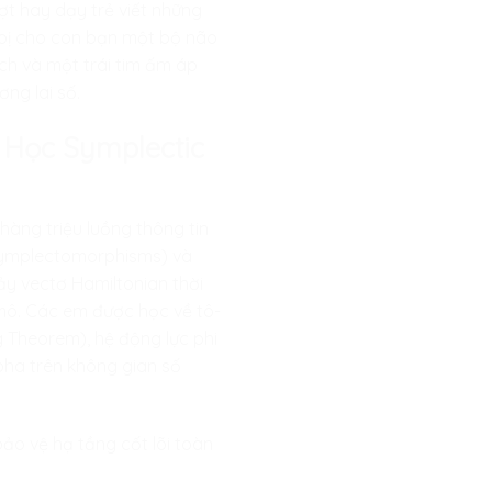
ợt hay dạy trẻ viết những
g bị cho con bạn một bộ não
ách và một trái tim ấm áp
ng lai số.
h Học Symplectic
hàng triệu luồng thông tin
 (Symplectomorphisms) và
ảy vectơ Hamiltonian thời
 mô. Các em được học về tô-
 Theorem), hệ động lực phi
pha trên không gian số
bảo vệ hạ tầng cốt lõi toàn