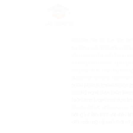
Skip
to
content
Khi biên niên sử của nền vă
hạ tầng xử lý thông tin phi 
đến nay: Sự bẻ gãy hoàn toà
thượng của cơ học lý thuyết
nhị phân tĩnh; toàn bộ mã n
được mã hóa trực tiếp vào 
ngẫu phức Symplectic lập t
của
Kỹ nghệ điện toán sương
toán định tuyến quỹ đạo bảo
lập quyền lực vĩnh cửu. Lúc 
năng lực lập trình để điều 
dắt toàn bộ hệ sinh thái số