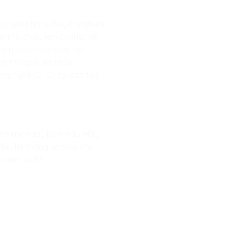
.
ồ sơ sản phẩm chuyên nghiệp
tấm hộ chiếu kim cương” để
chinh phục các suất học
 hệ thống Symplectic
ông nghệ (CTO) tại các tập
 cha mẹ ngày hôm nay. Hãy
 duy hệ thống và trao cho
o kiệt xuất!