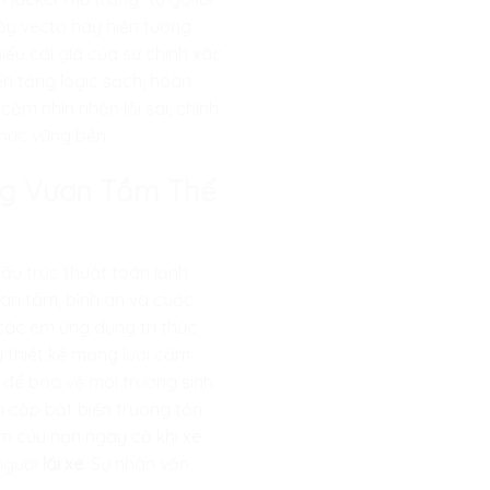
ảy vectơ hay hiện tượng
iểu cái giá của sự chính xác
ền tảng logic sạch, hoàn
ảm nhìn nhận lỗi sai, chính
thức vững bền.
àng Vươn Tầm Thế
ấu trúc thuật toán lạnh
 an tâm, bình an và cuộc
các em ứng dụng tri thức
y thiết kế mạng lưới cảm
i để bảo vệ môi trường sinh
hẩn cấp bất biến trường tồn
âm cứu nạn ngay cả khi xe
 người
lái xe
. Sự nhân văn