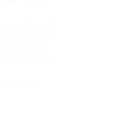
 Nhạc Trưởng
phức đã đạt đến hiệu năng
Aware AI). AI có thể hỗ trợ
 kế mạch, nhưng chính con
 hình các quy tắc phân
mpt Engineering) để điều
g đạo diễn điều khiển công
m hơi thở thời đại:
mạng sương mù Symplectic
 các cơ khớp thành các quỹ
 hoàn toàn không gặp hiện
 mạch đa đĩa đối ngẫu, cho