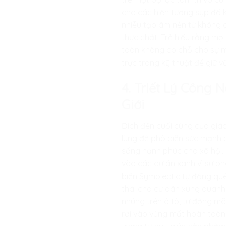
cho các hiện tượng sụp đổ 
nhiễu tạp âm nền từ không gi
thực chất. Trẻ hiểu rằng mọi
toàn không có chỗ cho sự mơ
trực trong kỹ thuật để giữ v
4. Triết Lý Công
Giới
Đích đến cuối cùng của giáo
lùng để phô diễn sức mạnh c
sống hạnh phúc cho xã hội. 
vào các dự án xanh vì sự phá
biến Symplectic tự động qué
thái cho cư dân xung quanh
nhúng trên ô tô, tự động mã
rơi vào vùng mất hoàn toàn