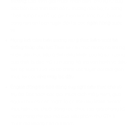
thượng:
Lập trình giải thuật nhận diện “chữ ký tư duy”
độc bản dựa trên bản đồ từ trường não bộ, tự động
chặn đứng mọi nỗ lực giả mạo sinh trắc học, bảo vệ
dòng tiền an toàn tuyệt đối tại các
ngân hàng
quốc
tế.
Mạng lưới cảm biến sương mù ý thức kiểm soát hệ
thống tháp chịu lực:
Thiết kế cấu trúc mạng rìa nhúng
nhận diện trực tiếp ý định điều khiển của kỹ sư trưởng
qua thiết bị đeo mũ từ trường, hỗ trợ vận hành và điều
tiết áp suất từ xa với độ chính xác tuyệt đối thời gian
thực tại các
nhà máy lọc dầu
.
Engine đồng bộ hóa dòng suy nghĩ siêu thực cho vũ
trụ ảo:
Bóc tách các giải thuật dịch mã ý niệm, giúp
người chơi chỉ cần “nghĩ” là có thể điều khiển avatar
thực hiện các chuỗi động tác phức tạp, giải phóng kỹ
năng trong thế giới mở của siêu phẩm như GTA 6
mượt mà không cần nút bấm.