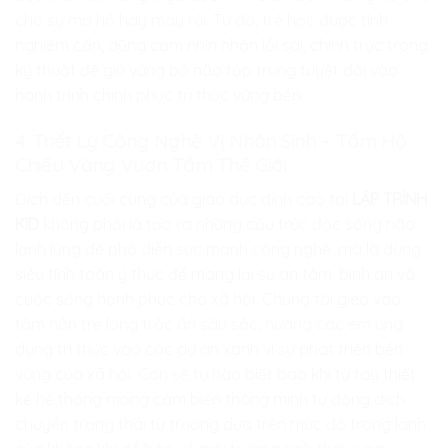
cho sự mơ hồ hay may rủi. Từ đó, trẻ học được tính
nghiêm cẩn, dũng cảm nhìn nhận lỗi sai, chính trực trong
kỹ thuật để giữ vững bộ não tập trung tuyệt đối vào
hành trình chinh phục tri thức vững bền.
4. Triết Lý Công Nghệ Vị Nhân Sinh – Tấm Hộ
Chiếu Vàng Vươn Tầm Thế Giới
Đích đến cuối cùng của giáo dục đỉnh cao tại
LẬP TRÌNH
KID
không phải là tạo ra những cấu trúc đọc sóng não
lạnh lùng để phô diễn sức mạnh công nghệ, mà là dùng
siêu tính toán ý thức để mang lại sự an tâm, bình an và
cuộc sống hạnh phúc cho xã hội. Chúng tôi gieo vào
tâm hồn trẻ lòng trắc ẩn sâu sắc, hướng các em ứng
dụng tri thức vào các dự án xanh vì sự phát triển bền
vững của xã hội. Con sẽ tự hào biết bao khi tự tay thiết
kế hệ thống mạng cảm biến thông minh tự động dịch
chuyển trạng thái từ trường dựa trên mức độ trong lành