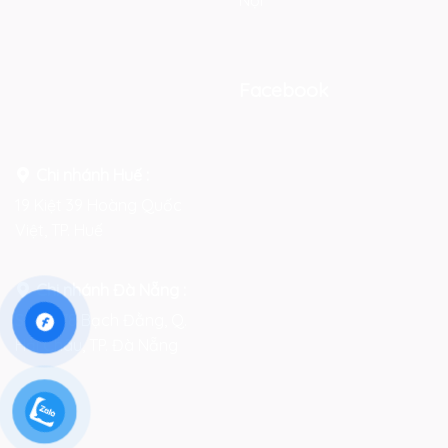
Nội
Facebook
Chi nhánh Huế :
19 Kiệt 39 Hoàng Quốc
Việt, TP. Huế
Chi nhánh Đà Nẵng :
Số 76-78 Bạch Đằng, Q.
Hải Châu, TP. Đà Nẵng