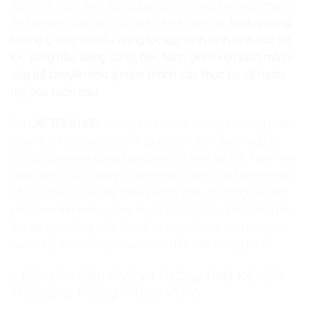
đã chính thức thiết lập quyền lực tối cao. Lúc này, thước
đo bản lĩnh dẫn dắt của thế hệ trẻ chính là
Tư duy cộng
hưởng ý thức vĩ mô – năng lực lập trình định hình các bộ
lọc sóng não dạng sóng, bóc tách giải thuật dịch mã tư
duy để chuyển hóa ý niệm thành các thực tại số hoàn
mỹ của toàn cầu
.
Tại
LẬP TRÌNH KID
, chúng tôi từ chối những phương pháp
giáo dục kéo thả câu lệnh giao diện đơn điệu hay lập
trình phần mềm đóng băng hời hợt trên bề nổi. Tầm nhìn
chiến lược của chúng tôi là trang bị cho con bạn một bộ
não tự chủ, tư duy hệ thống vững chãi, óc sáng tạo bứt
phá, bản lĩnh kiên cường trước thử thách và một trái tim
ấm áp giàu lòng trắc ẩn để tự tay cầm lái con thuyền
cuộc đời, làm chủ vận mệnh và dẫn dắt tương lai số.
1. Bản Lĩnh Điều Phối Và Tư Duy Thiết Kế Kiến
Trúc Cộng Hưởng Ý Thức Vĩ Mô