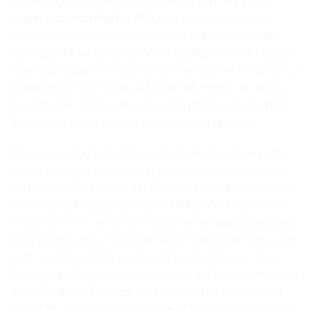
của không khí để bảo vệ môi trường sinh thái xung
quanh các
nhà máy lọc dầu
, hay lập trình lõi cứu hộ
khẩn cấp nhận diện trạng thái ngủ gật hoặc đột quỵ
của người
lái xe
, tự động thắt chặt dây an toàn, bật đèn
cảnh báo nguy hiểm và phát tín hiệu SOS về trung tâm y
tế gần nhất, hỗ trợ bảo vệ tối đa tính mạng con người.
Sự nhân văn trong tư duy giúp sản phẩm của trẻ nhận
được sự nể trọng thực sự từ cộng đồng quốc tế.
Năng lực tư duy hệ thống vĩ mô và kiến thức công nghệ
chuẩn quốc tế phối hợp cùng hồ sơ sản phẩm chuyên
nghiệp trên GitHub (GitHub Portfolio) và nghệ thuật giao
tiếp thuyết phục đa văn hóa chính là “tấm hộ chiếu kim
cương” để trẻ tự tin bước thẳng vào thế giới phẳng. Đây
là bệ phóng vững chắc giúp trẻ sẵn sàng chinh phục các
suất học bổng danh giá tại các trường đại học hàng
đầu thế giới hoặc đảm nhiệm các vị trí Kỹ sư tương tác ý
thức (Cognitive Engineer), Kiến trúc sư hạ tầng dữ liệu
sương mù, Giám đốc Công nghệ (CTO) tại các tập đoàn