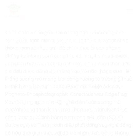
Skip
to
content
Khi nhân loại tiến gần đến những ngày cuối cùng của
năm 2026, ranh giới cuối cùng giữa thế giới vật chất và
không gian số thức tỉnh đã chính thức bị san phẳng.
Chúng ta không còn tương tác với máy tính qua chuột,
bàn phím hay thậm chí là ánh mắt; dòng chảy thông tin
giờ đây được đồng bộ thẳng vào vỏ não thông qua
Hệ
thống sương mù mạng lưới cộng hưởng từ trường ý thức
tự thích ứng lập trình động (Programmable Adaptive
Magneto-Encephalographic Consciousness Edge Fog
Mesh)
. Kỷ nguyên của
Kỹ nghệ điện toán sương mù
đọc/ghi xung thần kinh vi mô không xâm lấn, Kiến trúc
cổng logic định hình bằng từ trường siêu dẫn (SQUID
Gateways) và Thuật toán điều phối dòng suy nghĩ đồng
bộ hóa thời gian thực với độ trễ nhận thức bằng không