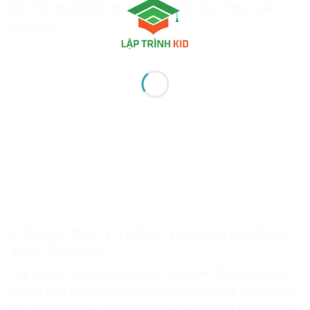
lập các tiêu chuẩn an toàn cao nhất cho công nghệ
tương lai.
3. Bộ Lọc Tâm Trí Tự Chủ Trước Cơn Bão Thao
Túng Tần Số Số
Thế giới kết nối không giới hạn của năm 2026 mang lại
không gian thông tin khổng lồ nhưng cũng đi kèm với vô
số cạm bẫy nhiễu loạn tâm lý. Nếu không sở hữu một hệ