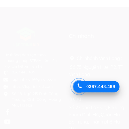
Chi nhánh
Hệ thống đào tạo theo
Chi nhánh Vĩnh Long :
phương pháp STEAM tiên tiến.
Mọi chi tiết xin liên hệ:
Số 75 Nguyễn Huệ, P.2, TP
0367 448 499
Vĩnh Long
laptrinhkid.it@gmail.com
https://laptrinhkid.com
0367.448.499
Chi nhánh Hai Bà
Số 48, Ngõ 215 Định Công
Trưng
:
Thượng, Định Công, Hoàng
Mai, Hà Nội
Số 27 phố Lò Đúc, Phường
Phạm Đình Hổ, Quận Hai
Bà Trưng, Thành phố Hà