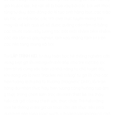
giá trị độc lập, trẻ rất dễ bị bủa vây bởi các bài viết thao
túng tư duy đám đông do AI tạo sinh hàng loạt, các trào
lưu rác vô bổ hoặc các trò chơi trực tuyến mang tính
may rủi về kết quả xổ số được quảng cáo rầm rộ bằng
các thuật toán đẩy tương tác bắt mắt nhằm tiêm nhiễm
các dải tần số gây nghiện, làm xao nhãng tâm trí trên
các nền tảng mạng xã hội.
Tại
LẬP TRÌNH KID
, tư duy toán học hệ thống nghiêm cẩn
và kỷ luật gỡ lỗi mã nguồn bồi đắp cho trẻ một bộ lọc
tâm trí vô cùng sắc bén và khả năng tự chủ tuyệt đối.
Khi đóng vai là một “Hacker mũ trắng” tự gỡ lỗi cho các
hiện tượng lệch pha từ trường (Magnetic Drift), lỗi tràn
hàng đợi nhận thức hay hiện tượng cộng hưởng tạp âm
ý thức trong chính kiến trúc do mình thiết kế, trẻ thấu
hiểu cái giá của sự chính xác thực chất. Trẻ hiểu rằng
mọi hệ thống vĩ đại giữ an toàn cho đời thực đều phải
dựa trên nền tảng logic sạch — hoàn toàn không có chỗ