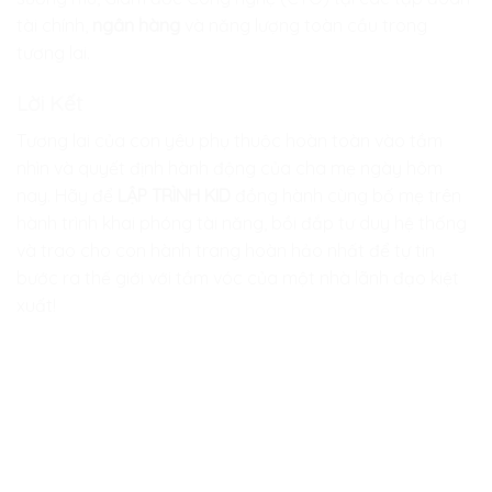
tài chính,
ngân hàng
và năng lượng toàn cầu trong
tương lai.
Lời Kết
Tương lai của con yêu phụ thuộc hoàn toàn vào tầm
nhìn và quyết định hành động của cha mẹ ngày hôm
nay. Hãy để
LẬP TRÌNH KID
đồng hành cùng bố mẹ trên
hành trình khai phóng tài năng, bồi đắp tư duy hệ thống
và trao cho con hành trang hoàn hảo nhất để tự tin
bước ra thế giới với tầm vóc của một nhà lãnh đạo kiệt
xuất!