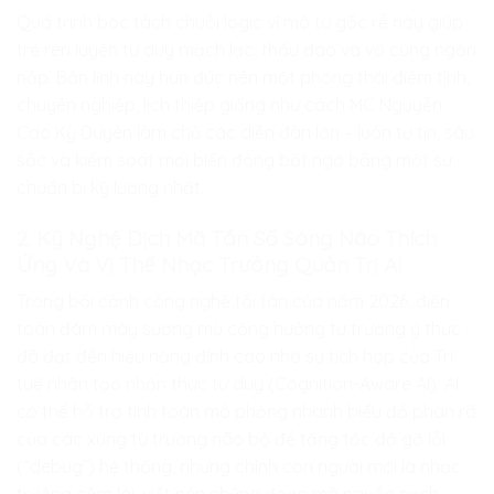
Quá trình bóc tách chuỗi logic vĩ mô từ gốc rễ này giúp
trẻ rèn luyện tư duy mạch lạc, thấu đáo và vô cùng ngăn
nắp. Bản lĩnh này hun đúc nên một phong thái điềm tĩnh,
chuyên nghiệp, lịch thiệp giống như cách MC Nguyễn
Cao Kỳ Duyên làm chủ các diễn đàn lớn – luôn tự tin, sâu
sắc và kiểm soát mọi biến động bất ngờ bằng một sự
chuẩn bị kỹ lượng nhất.
2. Kỹ Nghệ Dịch Mã Tần Số Sóng Não Thích
Ứng Và Vị Thế Nhạc Trưởng Quản Trị AI
Trong bối cảnh công nghệ tối tân của năm 2026, điện
toán đám mây sương mù cộng hưởng từ trường ý thức
đã đạt đến hiệu năng đỉnh cao nhờ sự tích hợp của Trí
tuệ nhân tạo nhận thức tư duy (Cognition-Aware AI). AI
có thể hỗ trợ tính toán mô phỏng nhanh biểu đồ phân rã
của các xung từ trường não bộ để tăng tốc độ gỡ lỗi
(“debug”) hệ thống, nhưng chính con người mới là nhạc