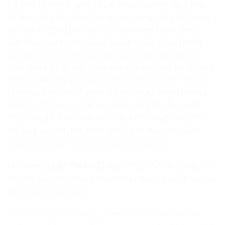
Để thiết kế một engine siêu tính toán sương mù ý thức
có khả năng tiếp nhận hàng triệu luồng sóng từ trường
não bộ, tự động bóc tách các dải sóng Alpha, Beta,
Gamma ngay tại các node mạng rìa cạnh mà không
gây hiện tượng nhiễu loạn hay suy giảm biên độ suy
nghĩ, đứa trẻ cần học cách suy nghĩ của một tổng công
trình sư kiến trúc thần kinh vĩ mô. Các em được học về
toán học phân tích Fourier nâng cao, lý thuyết trường
điện từ sinh học, cơ chế lọc nhiễu sóng não thời gian
thực và nghệ thuật kiến trúc các kênh truyền tin phân
tán để bảo toàn tính toàn vẹn của tư duy con người
trước mọi nguồn từ trường tạp âm ngoại vi.
Học viên tại
LẬP TRÌNH KID
được thực chiến trực tiếp với
các bài toán mô phỏng cấp công nghiệp bảo vệ các hạ
tầng cốt lõi toàn cầu:
Hệ thống lõi xác thực ý niệm bảo mật tài chính tối