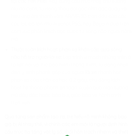
tại các Fan Hub:
Xây dựng cấu trúc máy chủ sương
mù rìa cạnh, tự động thay đổi góc nhìn góc quay và
hiệu ứng âm thanh vòm AR/VR 3D trận đấu của các
câu lạc bộ lớn như Arsenal, PSG, hay Bayern dựa trên
cảm xúc phấn khích đọc được từ sóng não người hâm
mộ.
Thuật toán kích hoạt phản xạ khẩn cấp qua sóng
não hỗ trợ người lái xe:
Lập trình vi mạch nhúng trên ô
tô kết nối với mũ bảo hiểm thông minh, tự động nhận
diện ý định phanh gấp của người
lái xe
nhanh hơn
phản xạ của chân cơ học 0.2 giây, chủ động kích
hoạt hệ thống phanh an toàn xuyên qua màn sương
mù dày đặc hoặc bão bụi, giúp bảo vệ hành trình
trọn vẹn.
Qua từng sản phẩm tạo ra, trẻ hiểu rõ mình không bao
giờ bị AI thay thế, vì chính các em mới là người định hình
cấu trúc hạ tầng vật lý số, thổi hồn trách nhiệm và thiết