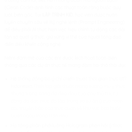
trưởng cầm lái, viết nên những đoạn mã nguồn sạch
(Clean Code) định hình các thuật toán ràng buộc quy
luật biên gốc. Tại
LẬP TRÌNH KID
, học viên được huấn
luyện chuyên sâu về Kỹ nghệ lệnh (Prompt Engineering)
để điều phối AI thực hiện việc hiệu chỉnh tự động các dải
tần số quét ý thức, giữ vững vị thế của người tổng đạo
diễn điều khiển công nghệ.
Niềm đam mê của các em được kích hoạt toàn diện
thông qua các dự án thực tế mang đậm hơi thở thời đại:
Hệ thống đồng bộ ý chí chiến thuật thời gian thực U17
Indonesia:
Thiết lập giải thuật mạng sương mù ý thức
nhúng trong băng đô đeo đầu của cầu thủ trẻ, tự
động đo đạc mức độ tập trung và sự ăn ý của toàn
đội, truyền báo cáo trực quan về khu vực ban huấn
luyện ngay trong trận đấu.
Hạ tầng phân phối luồng Hologram phản hồi ý thức