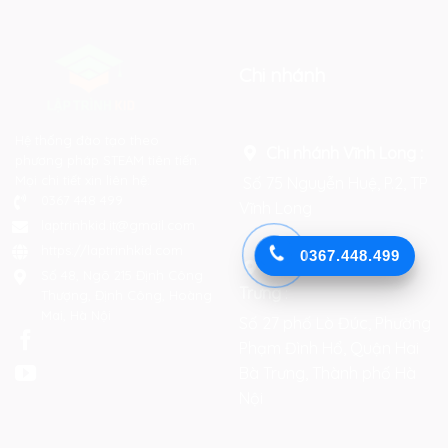
Chi nhánh
Hệ thống đào tạo theo
Chi nhánh Vĩnh Long :
phương pháp STEAM tiên tiến.
Mọi chi tiết xin liên hệ:
Số 75 Nguyễn Huệ, P.2, TP
0367 448 499
Vĩnh Long
laptrinhkid.it@gmail.com
https://laptrinhkid.com
0367.448.499
Chi nhánh Hai Bà
Số 48, Ngõ 215 Định Công
Trưng
:
Thượng, Định Công, Hoàng
Mai, Hà Nội
Số 27 phố Lò Đúc, Phường
Phạm Đình Hổ, Quận Hai
Bà Trưng, Thành phố Hà
Nội