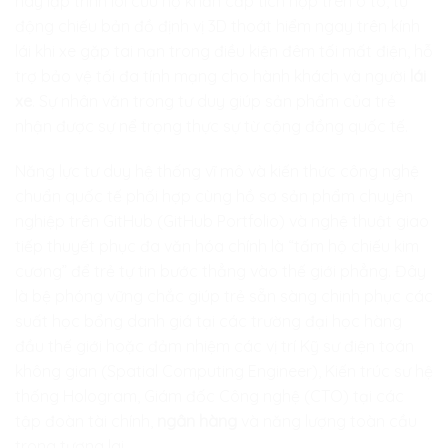
hay lập trình lõi cứu hộ khẩn cấp tích hợp trên ô tô, tự
động chiếu bản đồ định vị 3D thoát hiểm ngay trên kính
lái khi xe gặp tai nạn trong điều kiện đêm tối mất điện, hỗ
trợ bảo vệ tối đa tính mạng cho hành khách và người
lái
xe
. Sự nhân văn trong tư duy giúp sản phẩm của trẻ
nhận được sự nể trọng thực sự từ cộng đồng quốc tế.
Năng lực tư duy hệ thống vĩ mô và kiến thức công nghệ
chuẩn quốc tế phối hợp cùng hồ sơ sản phẩm chuyên
nghiệp trên GitHub (GitHub Portfolio) và nghệ thuật giao
tiếp thuyết phục đa văn hóa chính là “tấm hộ chiếu kim
cương” để trẻ tự tin bước thẳng vào thế giới phẳng. Đây
là bệ phóng vững chắc giúp trẻ sẵn sàng chinh phục các
suất học bổng danh giá tại các trường đại học hàng
đầu thế giới hoặc đảm nhiệm các vị trí Kỹ sư điện toán
không gian (Spatial Computing Engineer), Kiến trúc sư hệ
thống Hologram, Giám đốc Công nghệ (CTO) tại các
tập đoàn tài chính,
ngân hàng
và năng lượng toàn cầu
trong tương lai.