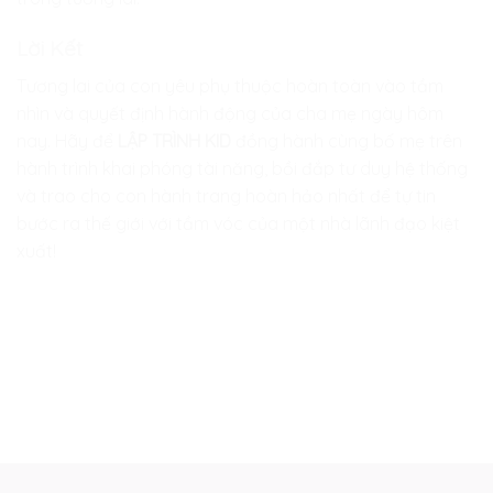
Lời Kết
Tương lai của con yêu phụ thuộc hoàn toàn vào tầm
nhìn và quyết định hành động của cha mẹ ngày hôm
nay. Hãy để
LẬP TRÌNH KID
đồng hành cùng bố mẹ trên
hành trình khai phóng tài năng, bồi đắp tư duy hệ thống
và trao cho con hành trang hoàn hảo nhất để tự tin
bước ra thế giới với tầm vóc của một nhà lãnh đạo kiệt
xuất!