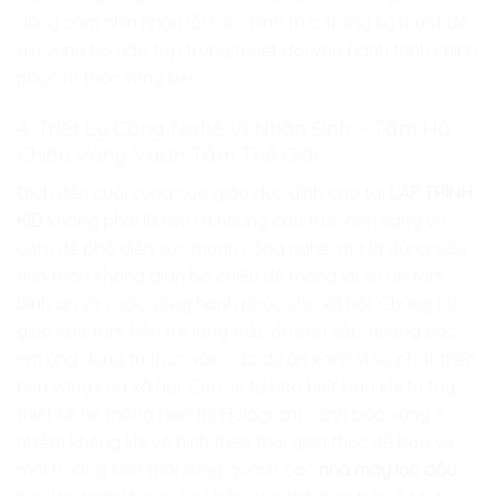
dũng cảm nhìn nhận lỗi sai, chính trực trong kỹ thuật để
giữ vững bộ não tập trung tuyệt đối vào hành trình chinh
phục tri thức vững bền.
4. Triết Lý Công Nghệ Vị Nhân Sinh – Tấm Hộ
Chiếu Vàng Vươn Tầm Thế Giới
Đích đến cuối cùng của giáo dục đỉnh cao tại
LẬP TRÌNH
KID
không phải là tạo ra những cấu trúc ánh sáng vô
cảm để phô diễn sức mạnh công nghệ, mà là dùng siêu
tính toán không gian ba chiều để mang lại sự an tâm,
bình an và cuộc sống hạnh phúc cho xã hội. Chúng tôi
gieo vào tâm hồn trẻ lòng trắc ẩn sâu sắc, hướng các
em ứng dụng tri thức vào các dự án xanh vì sự phát triển
bền vững của xã hội. Con sẽ tự hào biết bao khi tự tay
thiết kế hệ thống hiển thị Hologram cảnh báo vùng ô
nhiễm không khí vô hình theo thời gian thực để bảo vệ
môi trường sinh thái xung quanh các
nhà máy lọc dầu
,