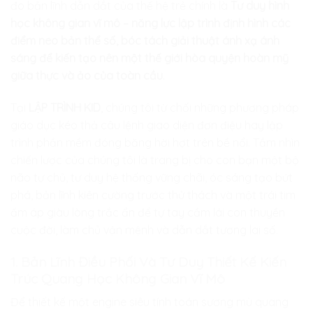
đo bản lĩnh dẫn dắt của thế hệ trẻ chính là
Tư duy hình
học không gian vĩ mô – năng lực lập trình định hình các
điểm neo bản thể số, bóc tách giải thuật ánh xạ ánh
sáng để kiến tạo nên một thế giới hòa quyện hoàn mỹ
giữa thực và ảo của toàn cầu
.
Tại
LẬP TRÌNH KID
, chúng tôi từ chối những phương pháp
giáo dục kéo thả câu lệnh giao diện đơn điệu hay lập
trình phần mềm đóng băng hời hợt trên bề nổi. Tầm nhìn
chiến lược của chúng tôi là trang bị cho con bạn một bộ
não tự chủ, tư duy hệ thống vững chãi, óc sáng tạo bứt
phá, bản lĩnh kiên cường trước thử thách và một trái tim
ấm áp giàu lòng trắc ẩn để tự tay cầm lái con thuyền
cuộc đời, làm chủ vận mệnh và dẫn dắt tương lai số.
1. Bản Lĩnh Điều Phối Và Tư Duy Thiết Kế Kiến
Trúc Quang Học Không Gian Vĩ Mô
Để thiết kế một engine siêu tính toán sương mù quang