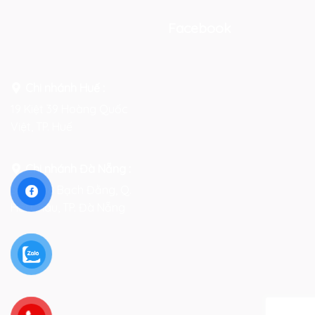
Facebook
Chi nhánh Huế :
19 Kiệt 39 Hoàng Quốc
Việt, TP. Huế
Chi nhánh Đà Nẵng :
Số 76-78 Bạch Đằng, Q.
Hải Châu, TP. Đà Nẵng