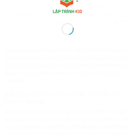
trên ô tô, tự động vẽ đường đi ảo Hologram cố định
chính xác trên mặt đường vật lý xuyên qua màn
sương mù dày đặc hoặc bão bụi, hỗ trợ người
lái xe
luôn nhìn rõ lộ trình và an tâm giữ vững tay lái an
toàn.
Qua từng sản phẩm tạo ra, trẻ hiểu rõ mình không bao
giờ bị AI thay thế, vì chính các em mới là người định hình
cấu trúc hạ tầng vật lý số, thổi hồn trách nhiệm và thiết
lập các tiêu chuẩn an toàn cao nhất cho công nghệ
tương lai.
3. Bộ Lọc Tâm Trí Tự Chủ Trước Cơn Bão Ảo
Ảnh Thị Giác Số
Thế giới kết nối không giới hạn của năm 2026 mang lại
không gian thông tin khổng lồ nhưng cũng đi kèm với vô
số cạm bẫy nhiễu loạn tâm lý. Nếu không sở hữu một hệ
giá trị độc lập, trẻ rất dễ bị bủa vây bởi các bài viết thao