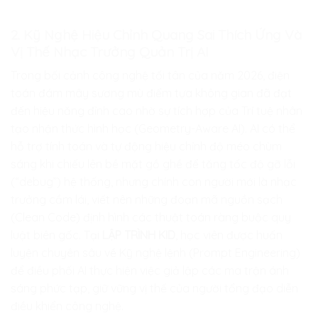
2. Kỹ Nghệ Hiệu Chỉnh Quang Sai Thích Ứng Và
Vị Thế Nhạc Trưởng Quản Trị AI
Trong bối cảnh công nghệ tối tân của năm 2026, điện
toán đám mây sương mù điểm tựa không gian đã đạt
đến hiệu năng đỉnh cao nhờ sự tích hợp của Trí tuệ nhân
tạo nhận thức hình học (Geometry-Aware AI). AI có thể
hỗ trợ tính toán và tự động hiệu chỉnh độ méo chùm
sáng khi chiếu lên bề mặt gồ ghề để tăng tốc độ gỡ lỗi
(“debug”) hệ thống, nhưng chính con người mới là nhạc
trưởng cầm lái, viết nên những đoạn mã nguồn sạch
(Clean Code) định hình các thuật toán ràng buộc quy
luật biên gốc. Tại
LẬP TRÌNH KID
, học viên được huấn
luyện chuyên sâu về Kỹ nghệ lệnh (Prompt Engineering)
để điều phối AI thực hiện việc giả lập các ma trận ánh
sáng phức tạp, giữ vững vị thế của người tổng đạo diễn
điều khiển công nghệ.