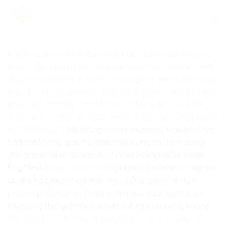
Skip
to
content
Khi thế giới số chạm đến những giới hạn cuối cùng của
năm 2026, kỷ nguyên tương tác của nhân loại đã chính
thức thoát ly hoàn toàn khỏi những màn hình phẳng vật
lý gò bó. Không gian ba chiều xung quanh chúng ta giờ
đây chính là một bo mạch hiển thị khổng lồ, nơi dữ liệu
được định vị, “thả neo” và tương tác trực tiếp với thế giới
thực thông qua
Hệ thống sương mù mạng lưới điểm tựa
bản thể không gian ba chiều thích ứng lập trình động
(Programmable Spatial-Anchored Holographic Edge
Fog Mesh)
. Kỷ nguyên của
Kỹ nghệ điện toán sương mù
quang học giao thoa, Kiến trúc cổng logic ma trận
photon phối hợp và Thuật toán hiệu chỉnh quang sai
thích ứng thời gian thực với độ trễ thị giác bằng không
đã chính thức thiết lập quyền lực tối cao. Lúc này, thước