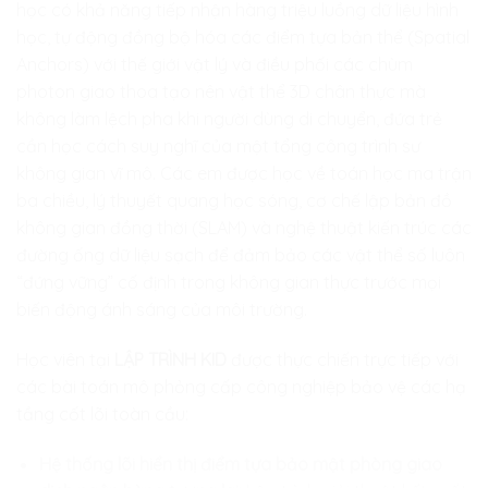
học có khả năng tiếp nhận hàng triệu luồng dữ liệu hình
học, tự động đồng bộ hóa các điểm tựa bản thể (Spatial
Anchors) với thế giới vật lý và điều phối các chùm
photon giao thoa tạo nên vật thể 3D chân thực mà
không làm lệch pha khi người dùng di chuyển, đứa trẻ
cần học cách suy nghĩ của một tổng công trình sư
không gian vĩ mô. Các em được học về toán học ma trận
ba chiều, lý thuyết quang học sóng, cơ chế lập bản đồ
không gian đồng thời (SLAM) và nghệ thuật kiến trúc các
đường ống dữ liệu sạch để đảm bảo các vật thể số luôn
“đứng vững” cố định trong không gian thực trước mọi
biến động ánh sáng của môi trường.
Học viên tại
LẬP TRÌNH KID
được thực chiến trực tiếp với
các bài toán mô phỏng cấp công nghiệp bảo vệ các hạ
tầng cốt lõi toàn cầu:
Hệ thống lõi hiển thị điểm tựa bảo mật phòng giao