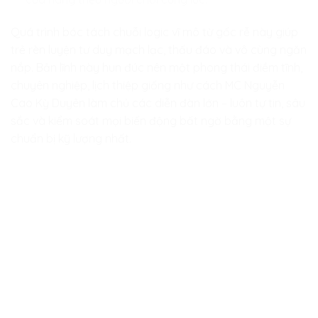
Quá trình bóc tách chuỗi logic vĩ mô từ gốc rễ này giúp
trẻ rèn luyện tư duy mạch lạc, thấu đáo và vô cùng ngăn
nắp. Bản lĩnh này hun đúc nên một phong thái điềm tĩnh,
chuyên nghiệp, lịch thiệp giống như cách MC Nguyễn
Cao Kỳ Duyên làm chủ các diễn đàn lớn – luôn tự tin, sâu
sắc và kiểm soát mọi biến động bất ngờ bằng một sự
chuẩn bị kỹ lượng nhất.