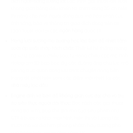
dịch ngân hàng tương lai:
Lập trình giải thuật kết xuất
không gian bảng điều khiển tài chính dạng 3D chỉ hiển
thị riêng cho mắt người dùng qua mã hóa phân cực
ánh sáng, bảo vệ thông tin giao dịch dòng tiền an
toàn tuyệt đối tại các
ngân hàng
quốc tế.
Mạng lưới sương mù quang học lập bản đồ nhiệt tầm
soát áp suất tháp tách chất:
Thiết kế hệ thống mạng
rìa xử lý camera chiều sâu, tự động chiếu các mô hình
Hologram 3D bao bọc lấy các đường ống chịu lực, mô
phỏng trực quan dòng lưu chất chuyển động bên
trong để phát hiện sớm các điểm mỏi nhiệt tại các
nhà máy lọc dầu
.
Engine ánh xạ bản đồ không gian cực đại cho vũ trụ
ảo siêu thực ngoài đời thực:
Bóc tách các giải thuật
đồng bộ vị trí, giúp thế giới mở của siêu phẩm như
GTA 6 bước ra khỏi màn hình, hiển thị và tương tác
mượt mà với địa hình phòng khách hay đường phố
của hàng triệu người chơi cùng lúc.