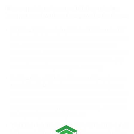
Niềm đam mê của các em được kích hoạt toàn diện
thông qua các dự án thực tế mang đậm hơi thở thời đại:
Hệ thống tái hiện sa bàn chiến thuật không gian U17
Indonesia:
Thiết lập giải thuật mạng sương mù quang
học, tự động dựng mô hình Hologram 3D chuyển
động của các cầu thủ trẻ ngay trên bàn họp của ban
huấn luyện thời gian thực dựa trên dữ liệu mặc, giúp
bóc tách chiến thuật trực quan sinh động.
Hạ tầng phân phối luồng Hologram chập giác quan
tại các Fan Hub:
Xây dựng cấu trúc máy chủ sương
mù rìa cạnh, truyền tải toàn bộ hình ảnh 3D chân thực
của các cầu thủ câu lạc bộ lớn như Arsenal, PSG, hay
Bayern đang rê bóng ngay trước mắt người hâm mộ
với độ phân giải ánh sáng cực đại.
Thuật toán hiển thị điểm tựa kính chắn gió thông minh
hỗ trợ người lái xe:
Lập trình hệ thống vi mạch nhúng