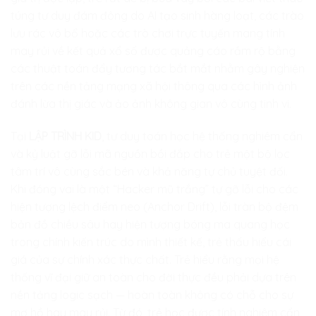
túng tư duy đám đông do AI tạo sinh hàng loạt, các trào
lưu rác vô bổ hoặc các trò chơi trực tuyến mang tính
may rủi về kết quả xổ số được quảng cáo rầm rộ bằng
các thuật toán đẩy tương tác bắt mắt nhằm gây nghiện
trên các nền tảng mạng xã hội thông qua các hình ảnh
đánh lừa thị giác và ảo ảnh không gian vô cùng tinh vi.
Tại
LẬP TRÌNH KID
, tư duy toán học hệ thống nghiêm cẩn
và kỷ luật gỡ lỗi mã nguồn bồi đắp cho trẻ một bộ lọc
tâm trí vô cùng sắc bén và khả năng tự chủ tuyệt đối.
Khi đóng vai là một “Hacker mũ trắng” tự gỡ lỗi cho các
hiện tượng lệch điểm neo (Anchor Drift), lỗi tràn bộ đệm
bản đồ chiều sâu hay hiện tượng bóng ma quang học
trong chính kiến trúc do mình thiết kế, trẻ thấu hiểu cái
giá của sự chính xác thực chất. Trẻ hiểu rằng mọi hệ
thống vĩ đại giữ an toàn cho đời thực đều phải dựa trên
nền tảng logic sạch — hoàn toàn không có chỗ cho sự
mơ hồ hay may rủi. Từ đó, trẻ học được tính nghiêm cẩn,