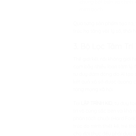
chứng bất biến và chính x
minh bạch.
Qua từng sản phẩm tạo ra, tr
trúc hạ tầng vật lý số, thổi
3. Bộ Lọc Tâm Tr
Thế giới kết nối không giới
cạm bẫy nhiễu loạn tâm lý. N
tư duy đám đông do AI tạo s
kết quả xổ số được quảng c
tảng mạng xã hội.
Tại
LẬP TRÌNH KID
, tư duy t
trí vô cùng sắc bén và khả n
phân tách chuỗi (Hard Fork)
trúc do mình thiết kế, trẻ th
cho đời thực đều phải dựa t