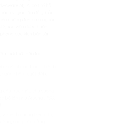
k-Aware AI). AI có thể hỗ
ành vi gian lận để gỡ lỗi
ết nên những đoạn mã nguồn
KID
, học viên được huấn
ô phỏng các kịch bản tấn
m hơi thở thời đại:
ối chuỗi nhúng trong thiết bị
t, ngăn chặn tuyệt đối các
 cấu trúc máy chủ sương
c bộ lớn như Arsenal, PSG,
h.
g vi mạch nhúng trên ô tô,
 đường, cung cấp bằng