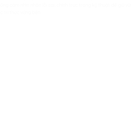
ũng cảm nhìn nhận lỗi sai, chính trực trong kỹ thuật để giữ v
c tri thức vững bền.