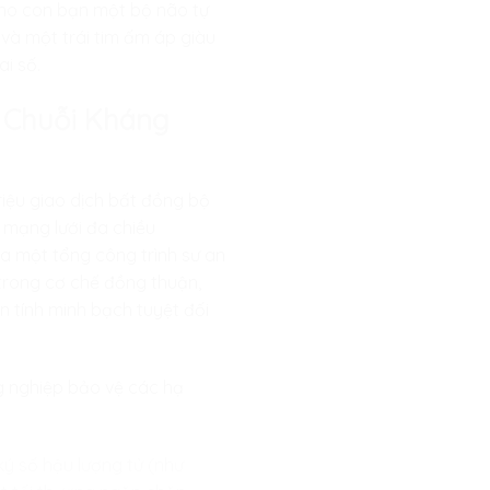
 cho con bạn một bộ não tự
 và một trái tim ấm áp giàu
i số.
i Chuỗi Kháng
riệu giao dịch bất đồng bộ
 mạng lưới đa chiều
a một tổng công trình sư an
 trong cơ chế đồng thuận,
n tính minh bạch tuyệt đối
g nghiệp bảo vệ các hạ
 ký số hậu lượng tử (như