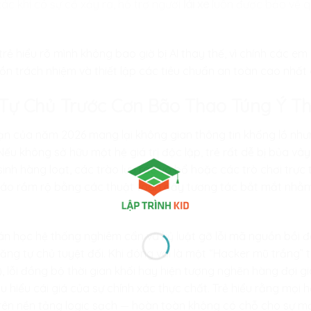
ác khi có sự cố xảy ra, hỗ trợ người
lái xe
luôn được bảo vệ q
ẻ hiểu rõ mình không bao giờ bị AI thay thế, vì chính các em 
 hồn trách nhiệm và thiết lập các tiêu chuẩn an toàn cao nhất
í Tự Chủ Trước Cơn Bão Thao Túng Ý T
 hạn của năm 2026 mang lại không gian thông tin khổng lồ như
ếu không sở hữu một hệ giá trị độc lập, trẻ rất dễ bị bủa vây
inh hàng loạt, các trào lưu rác vô bổ hoặc các trò chơi trực
áo rầm rộ bằng các thuật toán đẩy tương tác bắt mắt nhằm
oán học hệ thống nghiêm cẩn và kỷ luật gỡ lỗi mã nguồn bồi 
ăng tự chủ tuyệt đối. Khi đóng vai là một “Hacker mũ trắng” t
, lỗi đồng bộ thời gian khối hay hiện tượng nghẽn hàng đợi gi
ấu hiểu cái giá của sự chính xác thực chất. Trẻ hiểu rằng mọi 
rên nền tảng logic sạch — hoàn toàn không có chỗ cho sự mơ 