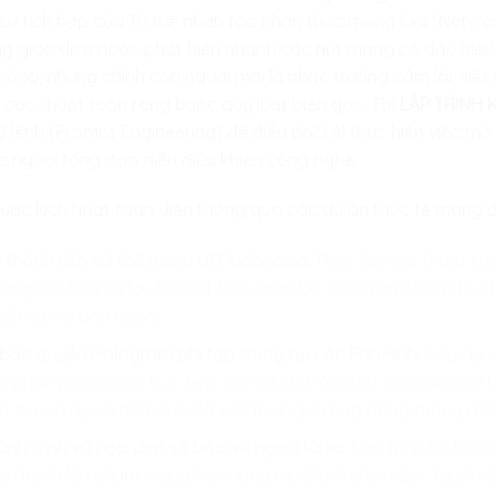
 sự tích hợp của Trí tuệ nhân tạo nhận thức mạng lưới (Networ
ợng giao dịch hoặc phát hiện nhanh các nút mạng có dấu hiệu h
hóng, nhưng chính con người mới là nhạc trưởng cầm lái, vi
 các thuật toán ràng buộc quy luật biên gốc. Tại
LẬP TRÌNH 
 lệnh (Prompt Engineering) để điều phối AI thực hiện việc m
ủa người tổng đạo diễn điều khiển công nghệ.
c kích hoạt toàn diện thông qua các dự án thực tế mang đậ
 thành tích và thể trạng U17 Indonesia:
Thiết lập giải thuật kh
động mã hóa và lưu trữ bất biến toàn bộ thông tin chiến thuậ
 dữ liệu ra bên ngoài.
 bản quyền Hologram phi tập trung tại các Fan Hub:
Xây dựng
và phân phối luồng trực tiếp AR/VR 3D trận đấu của các câu lạ
ết bị của người hâm mộ đã xác thực qua hợp đồng thông min
nh trình và hộp đen số bảo vệ người lái xe:
Lập trình hệ thốn
u vận hành lên chùm máy chủ sương mù blockchain dọc tuyến