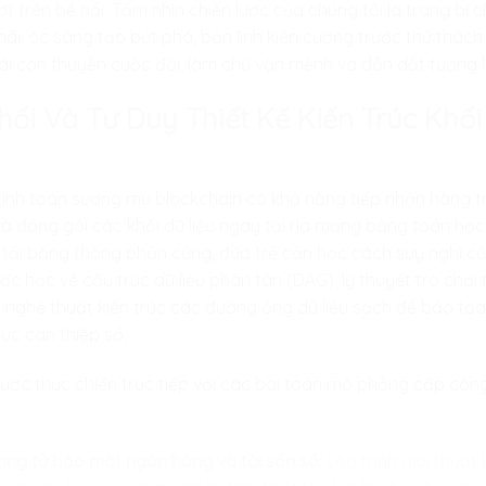
trên bề nổi. Tầm nhìn chiến lược của chúng tôi là trang bị
hãi, óc sáng tạo bứt phá, bản lĩnh kiên cường trước thử thách
lái con thuyền cuộc đời, làm chủ vận mệnh và dẫn dắt tương la
Phối Và Tư Duy Thiết Kế Kiến Trúc Khố
 tính toán sương mù blockchain có khả năng tiếp nhận hàng t
và đóng gói các khối dữ liệu ngay tại rìa mạng bằng toán học
 tải băng thông phần cứng, đứa trẻ cần học cách suy nghĩ củ
c học về cấu trúc dữ liệu phân tán (DAG), lý thuyết trò chơi
nghệ thuật kiến trúc các đường ống dữ liệu sạch để bảo toà
ực can thiệp số.
ược thực chiến trực tiếp với các bài toán mô phỏng cấp côn
ợng tử bảo mật ngân hàng và tài sản số:
Lập trình giải thuật