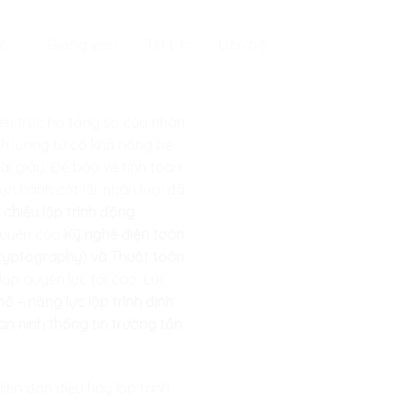
c
Giảng viên
Tin tức
Liên hệ
ến trúc hạ tầng số của nhân
nh lượng tử có khả năng bẻ
i giây. Để bảo vệ tính toàn
ận hành cốt lõi, nhân loại đã
chiều lập trình động
guyên của
Kỹ nghệ điện toán
Cryptography) và Thuật toán
lập quyền lực tối cao. Lúc
 – năng lực lập trình định
 an ninh thông tin trường tồn
iện đơn điệu hay lập trình