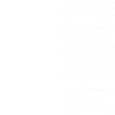
phần mềm đóng băng hời hợt 
chủ, tư duy hệ thống vững c
lòng trắc ẩn để tự tay cầm 
1. Bản Lĩnh Điều 
Lượng Tử Vĩ Mô
Để thiết kế một engine siêu
mỗi giây, tự động xác thực 
(Lattice) mà không làm quá
ninh mạng vĩ mô. Các em đượ
mật mã học hậu lượng tử và 
của hệ thống trước mọi thế l
Học viên tại
LẬP TRÌNH KID
đ
tầng cốt lõi toàn cầu:
Hệ thống sổ cái kháng lư