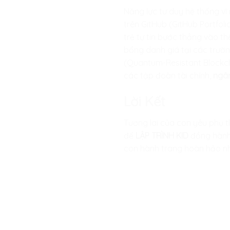
Năng lực tư duy hệ thống v
trên GitHub (GitHub Portfol
trẻ tự tin bước thẳng vào t
bổng danh giá tại các trườn
(Quantum-Resistant Blockcha
các tập đoàn tài chính,
ngâ
Lời Kết
Tương lai của con yêu phụ 
để
LẬP TRÌNH KID
đồng hành 
con hành trang hoàn hảo nhấ