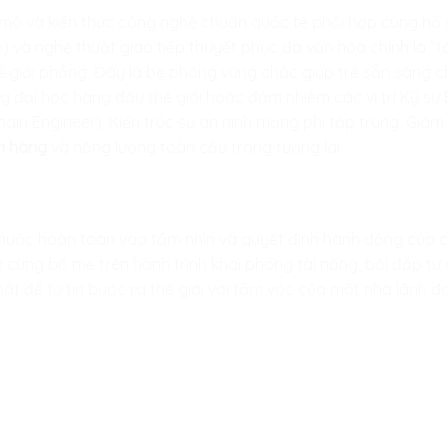
ĩ mô và kiến thức công nghệ chuẩn quốc tế phối hợp cùng h
io) và nghệ thuật giao tiếp thuyết phục đa văn hóa chính là “
hế giới phẳng. Đây là bệ phóng vững chắc giúp trẻ sẵn sàng 
g đại học hàng đầu thế giới hoặc đảm nhiệm các vị trí Kỹ sư 
in Engineer), Kiến trúc sư an ninh mạng phi tập trung, Giá
n hàng
và năng lượng toàn cầu trong tương lai.
thuộc hoàn toàn vào tầm nhìn và quyết định hành động của
cùng bố mẹ trên hành trình khai phóng tài năng, bồi đắp tư
t để tự tin bước ra thế giới với tầm vóc của một nhà lãnh đạ