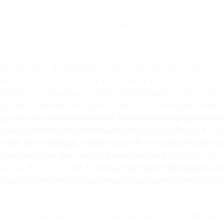
Trang chủ
Giới thiệu
Học phí
Khóa họ
h chuyển mạnh mẽ vào những tháng cuối năm 2026, toàn bộ ki
hách thức mang tính thời đại: Sự trỗi dậy của các dòng máy tí
khóa công khai truyền thống (như RSA hay ECC) chỉ trong và
yết mạch tài chính phi tập trung và các hệ thống điều khiển v
 sương mù mạng lưới giao thức khối chuỗi kháng lượng tử đa 
sional Quantum-Resistant Blockchain Edge Fog Mesh)
. Kỷ n
 Kiến trúc cổng logic mã hóa dựa trên lưới (Lattice-based 
 ứng thời gian thực với độ trễ tiệm cận bằng không
đã thiết 
ắt của thế hệ trẻ chính là
Tư duy mật mã học không gian vĩ mô
trung bất biến, bóc tách giải thuật bẫy lỗi lượng tử để bảo vệ
i từ chối những phương pháp giáo dục kéo thả câu lệnh giao d