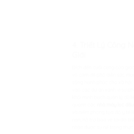
4. Triết Lý Công
Giới
Đích đến cuối cùng của giáo
vô cảm để phô diễn sức mạn
sống hạnh phúc cho xã hội. 
vào các dự án xanh vì sự phá
khối minh bạch quản lý dữ li
quanh các
nhà máy lọc dầ
và niêm phong tọa độ y tế l
nạn, hỗ trợ bảo vệ tối đa 
nhận được sự nể trọng thực