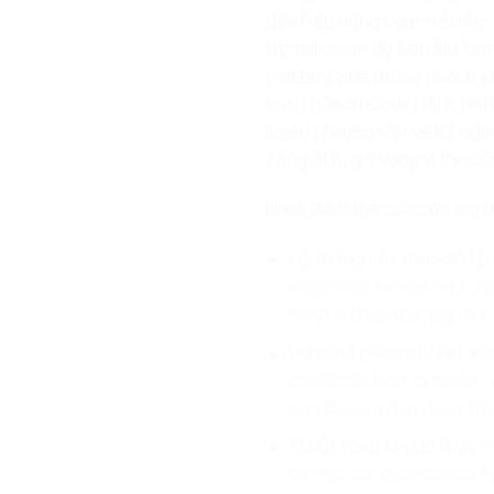
đến hiệu năng vượt trội nhờ
trợ tính toán dự báo lưu lư
(“debug”) hệ thống nhanh c
sạch (Clean Code) định hình
luyện chuyên sâu về Kỹ nghệ
công 51%, giữ vững vị thế c
Niềm đam mê của các em đượ
Hệ thống xác thực dữ liệu
mặc của cầu thủ trẻ, tự 
hành vi thay đổi hay rò rỉ
Hạ tầng phân phối vé và
mù blockchain, quản trị 
hay Bayern đến đúng thi
Thuật toán chứng thực hà
liên tục đồng bộ dữ liệ