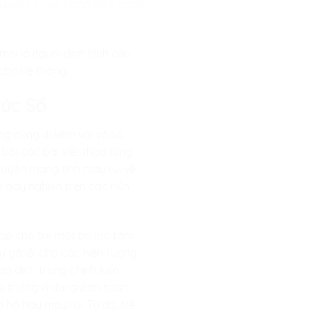
uyền lợi hợp pháp một cách
mới là người định hình cấu
 cho hệ thống.
hức Số
ng cũng đi kèm với vô số
 bởi các bài viết thao túng
 tuyến mang tính may rủi về
 gây nghiện trên các nền
đắp cho trẻ một bộ lọc tâm
ự gỡ lỗi cho các hiện tượng
ao dịch trong chính kiến
hệ thống vĩ đại giữ an toàn
hồ hay may rủi. Từ đó, trẻ