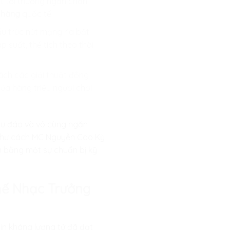
ật tối thượng ngăn chặn
 hàng
quốc tế.
ấu trúc nút mạng rìa bất
 suất, thể tích theo thời
ách các giải thuật đồng
ủa hàng triệu người chơi
thấu đáo và vô cùng ngăn
g như cách MC Nguyễn Cao Kỳ
gờ bằng một sự chuẩn bị kỹ
hế Nhạc Trưởng
n kháng lượng tử đã đạt