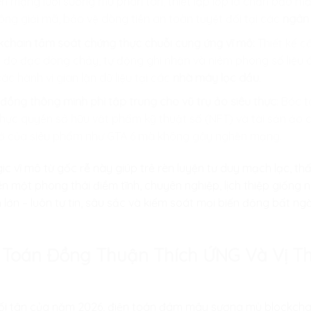
rên mạng lưới sương mù phân tán, thiết lập lớp lá chắn bảo m
ng giải mã, bảo vệ dòng tiền an toàn tuyệt đối tại các
ngân
kchain tầm soát chứng thực chuỗi cung ứng vĩ mô:
Thiết kế c
g đo đạc dòng chảy, tự động ghi nhận và niêm phong số liệu áp
c hành vi gian lận dữ liệu tại các
nhà máy lọc dầu
.
ồng thông minh phi tập trung cho vũ trụ ảo siêu thực:
Bóc t
 thực quyền sở hữu vật phẩm kỹ thuật số (NFT) và tài sản ảo c
 mở của siêu phẩm như GTA 6 mà không gây nghẽn mạng.
gic vĩ mô từ gốc rễ này giúp trẻ rèn luyện tư duy mạch lạc, 
ên một phong thái điềm tĩnh, chuyên nghiệp, lịch thiệp giốn
lớn – luôn tự tin, sâu sắc và kiểm soát mọi biến động bất n
t Toán Đồng Thuận Thích ỨNG Và Vị T
ối tân của năm 2026, điện toán đám mây sương mù blockchai