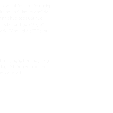
ồ sơ sản phẩm chuyên nghiệp
tấm hộ chiếu kim cương” để
chinh phục các suất học
Blockchain hậu lượng tử
m đốc Công nghệ (CTO) tại
 cha mẹ ngày hôm nay. Hãy
 duy hệ thống và trao cho
o kiệt xuất!