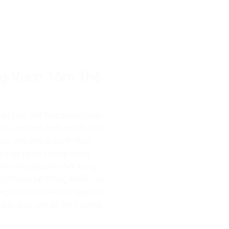
àng Vươn Tầm Thế
cấu trúc mã hóa blockchain
 sự an tâm, bình an và cuộc
các em ứng dụng tri thức
y thiết kế hệ thống chuỗi
 môi trường sinh thái xung
g kích hoạt hệ thống khẩn cấp
g cứu tức thì khi xe gặp tai
ư duy giúp sản phẩm của trẻ