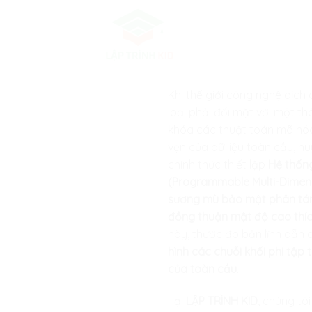
Skip
to
content
Khi thế giới công nghệ dịc
loại phải đối mặt với một t
khóa các thuật toán mã hóa 
vẹn của dữ liệu toàn cầu, hu
chính thức thiết lập
Hệ thống
(Programmable Multi-Dimen
sương mù bảo mật phân tán,
đồng thuận mật độ cao thích
này, thước đo bản lĩnh dẫn d
hình các chuỗi khối phi tập 
của toàn cầu
.
Tại
LẬP TRÌNH KID
, chúng tô