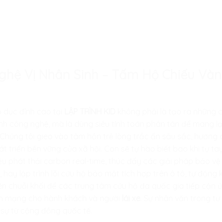
 Nghệ Vị Nhân Sinh – Tấm Hộ Chiếu V
 dục đỉnh cao tại
LẬP TRÌNH KID
không phải là tạo ra những 
h công nghệ, mà là dùng siêu tính toán phân tán để mang lại
Chúng tôi gieo vào tâm hồn trẻ lòng trắc ẩn sâu sắc, hướng 
t triển bền vững của xã hội. Con sẽ tự hào biết bao khi tự ta
ệu phát thải carbon real-time, thúc đẩy các giải pháp bảo vệ
u
, hay lập trình lõi cứu hộ bảo mật tích hợp trên ô tô, tự độn
ên chuỗi khối để các trung tâm cứu hộ đa quốc gia tiếp cận ứn
tính mạng cho hành khách và người
lái xe
. Sự nhân văn trong t
 sự từ cộng đồng quốc tế.