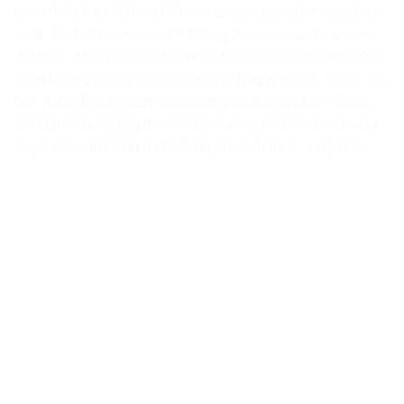
mình thiết kế, trẻ thấu hiểu cái giá của sự chính xác thực
chất. Trẻ hiểu rằng mọi hệ thống vĩ đại giữ an toàn cho
đời thực đều phải dựa trên nền tảng logic sạch — hoàn
toàn không có chỗ cho sự mơ hồ hay may rủi. Từ đó, trẻ
học được tính nghiêm cẩn, dũng cảm nhìn nhận lỗi sai,
chính trực trong kỹ thuật để giữ vững bộ não tập trung
tuyệt đối vào hành trình chinh phục tri thức vững bền.