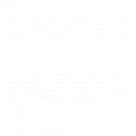
lái xe
. Sự nhân văn trong tư duy giúp sản phẩm của trẻ
nhận được sự nể trọng thực sự từ cộng đồng quốc tế.
Năng lực tư duy hệ thống vĩ mô và kiến thức công nghệ
chuẩn quốc tế phối hợp cùng hồ sơ sản phẩm chuyên
nghiệp trên GitHub (GitHub Portfolio) và nghệ thuật giao
tiếp thuyết phục đa văn hóa chính là “tấm hộ chiếu kim
cương” để trẻ tự tin bước thẳng vào thế giới phẳng. Đây
là bệ phóng vững chắc giúp trẻ sẵn sàng chinh phục các
suất học bổng danh giá tại các trường đại học hàng
đầu thế giới hoặc đảm nhiệm các vị trí Kỹ sư hợp đồng
thông minh (Smart Contract Engineer), Kiến trúc sư hạ
tầng chuỗi khối, Giám đốc Công nghệ (CTO) tại các tập
đoàn tài chính,
ngân hàng
và năng lượng toàn cầu trong
tương lai.
Lời Kết
Tương lai của con yêu phụ thuộc hoàn toàn vào tầm