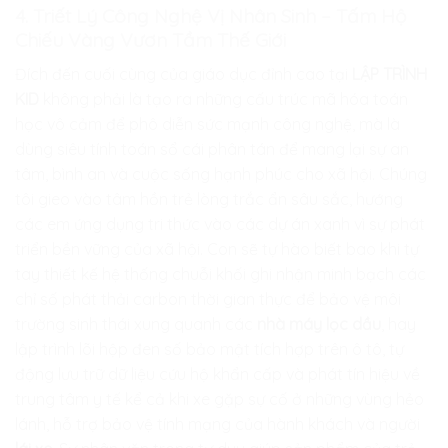
4. Triết Lý Công Nghệ Vị Nhân Sinh – Tấm Hộ
Chiếu Vàng Vươn Tầm Thế Giới
Đích đến cuối cùng của giáo dục đỉnh cao tại
LẬP TRÌNH
KID
không phải là tạo ra những cấu trúc mã hóa toán
học vô cảm để phô diễn sức mạnh công nghệ, mà là
dùng siêu tính toán sổ cái phân tán để mang lại sự an
tâm, bình an và cuộc sống hạnh phúc cho xã hội. Chúng
tôi gieo vào tâm hồn trẻ lòng trắc ẩn sâu sắc, hướng
các em ứng dụng tri thức vào các dự án xanh vì sự phát
triển bền vững của xã hội. Con sẽ tự hào biết bao khi tự
tay thiết kế hệ thống chuỗi khối ghi nhận minh bạch các
chỉ số phát thải carbon thời gian thực để bảo vệ môi
trường sinh thái xung quanh các
nhà máy lọc dầu
, hay
lập trình lõi hộp đen số bảo mật tích hợp trên ô tô, tự
động lưu trữ dữ liệu cứu hộ khẩn cấp và phát tín hiệu về
trung tâm y tế kể cả khi xe gặp sự cố ở những vùng hẻo
lánh, hỗ trợ bảo vệ tính mạng của hành khách và người