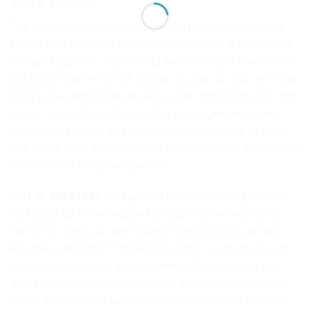
Ảnh Ý Thức Số
Thế giới kết nối không giới hạn của năm 2026 mang lại
không gian thông tin khổng lồ nhưng cũng đi kèm với vô
số cạm bẫy nhiễu loạn tâm lý. Nếu không sở hữu một hệ
giá trị độc lập, trẻ rất dễ bị bủa vây bởi các bài viết thao
túng tư duy đám đông do AI tạo sinh hàng loạt, các trào
lưu rác vô bổ hoặc các trò chơi trực tuyến mang tính
may rủi về kết quả xổ số được quảng cáo rầm rộ bằng
các thuật toán đẩy tương tác bắt mắt nhằm gây nghiện
trên các nền tảng mạng xã hội.
Tại
LẬP TRÌNH KID
, tư duy toán học mật mã nghiêm cẩn
và kỷ luật gỡ lỗi mã nguồn bồi đắp cho trẻ một bộ lọc
tâm trí vô cùng sắc bén và khả năng tự chủ tuyệt đối.
Khi đóng vai là một “Hacker mũ trắng” tự gỡ lỗi cho các
hiện tượng xung đột khối (Forking), lỗi logic trong hợp
đồng thông minh hay hiện tượng lệch pha đồng thuận
giữa các nút mạng sương mù trong chính kiến trúc do