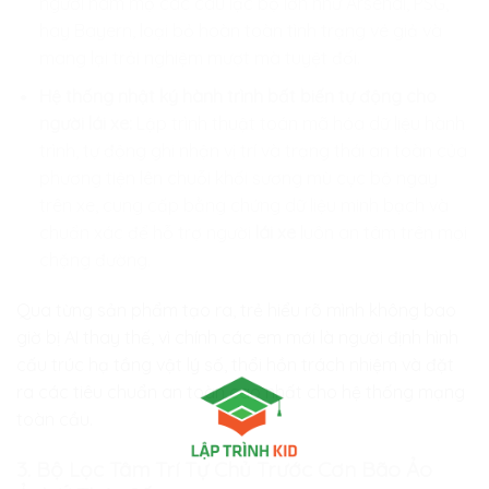
người hâm mộ các câu lạc bộ lớn như Arsenal, PSG,
hay Bayern, loại bỏ hoàn toàn tình trạng vé giả và
mang lại trải nghiệm mượt mà tuyệt đối.
Hệ thống nhật ký hành trình bất biến tự động cho
người lái xe:
Lập trình thuật toán mã hóa dữ liệu hành
trình, tự động ghi nhận vị trí và trạng thái an toàn của
phương tiện lên chuỗi khối sương mù cục bộ ngay
trên xe, cung cấp bằng chứng dữ liệu minh bạch và
chuẩn xác để hỗ trợ người
lái xe
luôn an tâm trên mọi
chặng đường.
Qua từng sản phẩm tạo ra, trẻ hiểu rõ mình không bao
giờ bị AI thay thế, vì chính các em mới là người định hình
cấu trúc hạ tầng vật lý số, thổi hồn trách nhiệm và đặt
ra các tiêu chuẩn an toàn cao nhất cho hệ thống mạng
toàn cầu.
3. Bộ Lọc Tâm Trí Tự Chủ Trước Cơn Bão Ảo