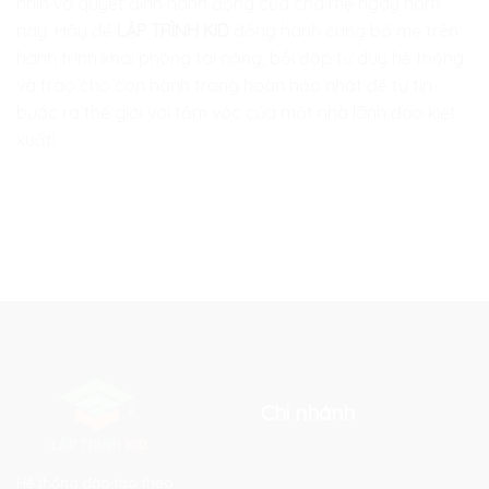
nhìn và quyết định hành động của cha mẹ ngày hôm
nay. Hãy để
LẬP TRÌNH KID
đồng hành cùng bố mẹ trên
hành trình khai phóng tài năng, bồi đắp tư duy hệ thống
và trao cho con hành trang hoàn hảo nhất để tự tin
bước ra thế giới với tầm vóc của một nhà lãnh đạo kiệt
xuất!
Chi nhánh
Hệ thống đào tạo theo