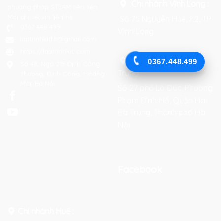
Chi nhánh Vĩnh Long :
phương pháp STEAM tiên tiến.
Mọi chi tiết xin liên hệ:
Số 75 Nguyễn Huệ, P.2, TP
0367 448 499
Vĩnh Long
laptrinhkid.it@gmail.com
https://laptrinhkid.com
Chi nhánh Hai Bà
0367.448.499
Số 48, Ngõ 215 Định Công
Trưng
:
Thượng, Định Công, Hoàng
Mai, Hà Nội
Số 27 phố Lò Đúc, Phường
Phạm Đình Hổ, Quận Hai
Bà Trưng, Thành phố Hà
Nội
Facebook
Chi nhánh Huế :