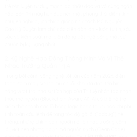
trẻ rèn luyện tư duy mạch lạc, thấu đáo và vô cùng ngăn
nắp. Bản lĩnh này hun đúc nên một phong thái điềm tĩnh,
chuyên nghiệp, lịch thiệp giống như cách MC Nguyễn
Cao Kỳ Duyên làm chủ các diễn đàn lớn – luôn tự tin, sâu
sắc và kiểm soát mọi biến động bất ngờ bằng một sự
chuẩn bị kỹ lượng nhất.
2. Kỹ Nghệ Hợp Đồng Thông Minh Và Vị Thế
Nhạc Trưởng Quản Trị AI
Trong bối cảnh công nghệ tối tân của năm 2026, điện
toán đám mây sương mù chuỗi khối đã đạt đến hiệu
năng vượt trội nhờ sự tích hợp của Trí tuệ nhân tạo nhận
thức mã nguồn (Blockchain-Aware AI). AI có thể hỗ trợ
kiểm thử nhanh các lỗ hổng logic hoặc tối ưu hóa chi phí
tính toán câu lệnh để tăng tốc độ gỡ lỗi (“debug”) hệ
thống, nhưng chính con người mới là nhạc trưởng cầm
lái, viết nên những đoạn mã nguồn sạch (Clean Code)