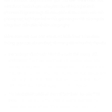
định hình các quy luật biên gốc. Tại
LẬP TRÌNH KID
, học
viên được huấn luyện chuyên sâu về Kỹ nghệ lệnh
(Prompt Engineering) để điều phối AI thực hiện việc mô
phỏng các kịch bản kiểm thử, giữ vững vị thế của người
tổng đạo diễn điều khiển công nghệ.
Niềm đam mê của các em được kích hoạt toàn diện
thông qua các dự án thực tế mang đậm hơi thở thời đại:
Hệ thống mã hóa dữ liệu hiệu suất thể trạng U17
Indonesia:
Thiết lập giải thuật chuỗi khối phân tán
nhúng trong thiết bị đeo thông minh, tự động lưu trữ
các chỉ số cơ sinh học của cầu thủ trẻ vào sổ cái bảo
mật, giúp bảo toàn tính toàn vẹn của dữ liệu phân
tích chiến thuật khỏi nguy cơ rò rỉ ra ngoài.
Hạ tầng phân phối vé điện tử bất biến tại các Fan
Hub:
Xây dựng cấu trúc hợp đồng thông minh tự
động điều phối và xác thực quyền vào cổng của