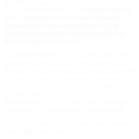
thức thiết lập quyền lực tối cao. Lúc này, thước đo bản
lĩnh dẫn dắt của thế hệ trẻ chính là
Tư duy phi tập trung
vĩ mô – năng lực lập trình tối ưu hóa các hàm băm
(Cryptographic Hash Functions), bóc tách các giải
thuật đồng thuận để làm chủ dòng chảy dữ liệu minh
bạch và trường tồn của toàn cầu
.
Tại
LẬP TRÌNH KID
, chúng tôi từ chối những phương pháp
giáo dục kéo thả câu lệnh giao diện đơn điệu hay lập
trình phần mềm đóng băng hời hợt trên bề nổi. Tầm nhìn
chiến lược của chúng tôi là trang bị cho con bạn một bộ
não tự chủ, tư duy hệ thống vững chãi, óc sáng tạo bứt
phá, bản lĩnh kiên cường trước thử thách và một trái tim
ấm áp giàu lòng trắc ẩn để tự tay cầm lái con thuyền
cuộc đời, làm chủ vận mệnh và dẫn dắt tương lai số.
1. Bản Lĩnh Điều Phối Và Tư Duy Thiết Kế Kiến
Trúc Chuỗi Khối Vĩ Mô