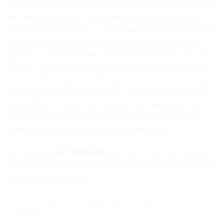
Để thiết kế một engine siêu tính toán sương mù dựa trên
nền tảng chuỗi khối có khả năng tiếp nhận hàng triệu
giao dịch bất đồng bộ, tự động đóng gói dữ liệu vào các
block phân tán và thực hiện phép toán xác thực thời
gian thực mà không làm nghẽn mạch hệ thống, đứa trẻ
cần học cách suy nghĩ của một tổng công trình sư kiến
trúc an ninh vĩ mô. Các em được học về cấu trúc dữ liệu
nâng cao, lý thuyết mật mã học cơ bản, mạng ngang
hàng (P2P) và nghệ thuật thiết kế các điều khoản mã
nguồn tự thực thi để bảo vệ dữ liệu vĩnh cửu trước mọi
hành vi can thiệp hay tấn công từ bên ngoài.
Học viên tại
LẬP TRÌNH KID
được thực chiến trực tiếp với
các bài toán mô phỏng cấp công nghiệp bảo vệ các hạ
tầng cốt lõi toàn cầu:
Hệ thống lõi sổ cái phân tán bảo mật tài chính tối
thượng:
Lập trình giải thuật xác thực giao dịch đa chữ