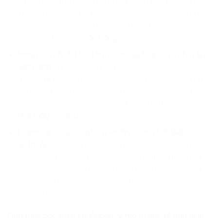
ký và phân tán bản sao dữ liệu đồng tốc, thiết lập lớp
lá chắn bảo mật tối thượng ngăn chặn hoàn toàn mọi
hành vi gian lận dữ liệu, bảo vệ dòng tiền an toàn
tuyệt đối tại các
ngân hàng
quốc tế.
Mạng lưới chuỗi khối tầm soát nguồn gốc và nhật ký
vận hành:
Thiết kế hệ thống lưu trữ nhật ký cảm biến
thông minh không thể sửa đổi dọc theo các đường
ống chịu lực, tự động ghi nhận các chỉ số áp suất, đưa
ra lịch sử vận hành minh bạch thời gian thực tại các
nhà máy lọc dầu
.
Engine quản lý vật phẩm và định danh bất biến cho
vũ trụ ảo:
Bóc tách các giải thuật mã hóa quyền sở
hữu tài sản số, cho phép xử lý và xác thực mượt mà
toàn bộ các giao dịch vật phẩm độc bản của hàng
triệu người chơi cùng lúc trong thế giới mở siêu thực
của siêu phẩm như GTA 6.
Quá trình bóc tách chuỗi logic vĩ mô từ gốc rễ này giúp