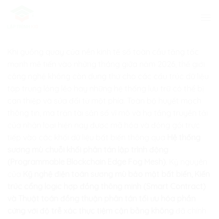
Skip
to
content
Khi guồng quay của nền kinh tế số toàn cầu tăng tốc
mạnh mẽ tiến vào những tháng giữa năm 2026, thế giới
công nghệ không còn dung thứ cho các cấu trúc dữ liệu
tập trung lỏng lẻo hay những hệ thống lưu trữ có thể bị
can thiệp và sửa đổi từ một phía. Toàn bộ huyết mạch
thông tin, ma trận tài sản số vĩ mô và hạ tầng truyền tải
của nhân loại hiện nay được mã hóa và đóng gói trực
tiếp vào các khối dữ liệu bất biến thông qua
Hệ thống
sương mù chuỗi khối phân tán lập trình động
(Programmable Blockchain Edge Fog Mesh)
. Kỷ nguyên
của
Kỹ nghệ điện toán sương mù bảo mật bất biến, Kiến
trúc cổng logic hợp đồng thông minh (Smart Contract)
và Thuật toán đồng thuận phân tán tối ưu hóa phần
cứng với độ trễ xác thực tiệm cận bằng không
đã chính