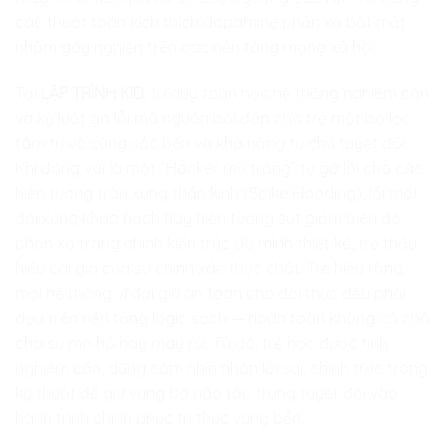
các thuật toán kích thích dopamine phản xạ bắt mắt
nhằm gây nghiện trên các nền tảng mạng xã hội.
Tại
LẬP TRÌNH KID
, tư duy toán học hệ thống nghiêm cẩn
và kỷ luật gỡ lỗi mã nguồn bồi đắp cho trẻ một bộ lọc
tâm trí vô cùng sắc bén và khả năng tự chủ tuyệt đối.
Khi đóng vai là một “Hacker mũ trắng” tự gỡ lỗi cho các
hiện tượng tràn xung thần kinh (Spike Flooding), lỗi mất
đối xứng khớp hạch hay hiện tượng sụt giảm biên độ
phản xạ trong chính kiến trúc do mình thiết kế, trẻ thấu
hiểu cái giá của sự chính xác thực chất. Trẻ hiểu rằng
mọi hệ thống vĩ đại giữ an toàn cho đời thực đều phải
dựa trên nền tảng logic sạch — hoàn toàn không có chỗ
cho sự mơ hồ hay may rủi. Từ đó, trẻ học được tính
nghiêm cẩn, dũng cảm nhìn nhận lỗi sai, chính trực trong
kỹ thuật để giữ vững bộ não tập trung tuyệt đối vào
hành trình chinh phục tri thức vững bền.