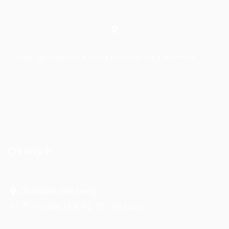
Số 48, Ngõ 215 Định Công Thượng, Định Công, Hoàng Mai, Hà Nội
Chi nhánh
Chi nhánh Vĩnh Long :
Số 75 Nguyễn Huệ, P.2, TP Vĩnh Long