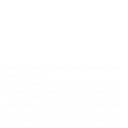
3. Bộ Lọc Tâm Trí Tự Chủ Trước Cơn Bão Thao
Túng Phản Xạ Số
Thế giới kết nối không giới hạn của năm 2026 mang lại
không gian thông tin khổng lồ nhưng cũng đi kèm với vô
số cạm bẫy nhiễu loạn tâm lý. Nếu không sở hữu một hệ
giá trị độc lập, trẻ rất dễ bị bủa vây bởi các bài viết thao
túng tư duy đám đông do AI tạo sinh hàng loạt, các trào
lưu rác vô bổ hoặc các trò chơi trực tuyến mang tính
may rủi về kết quả xổ số được quảng cáo rầm rộ bằng