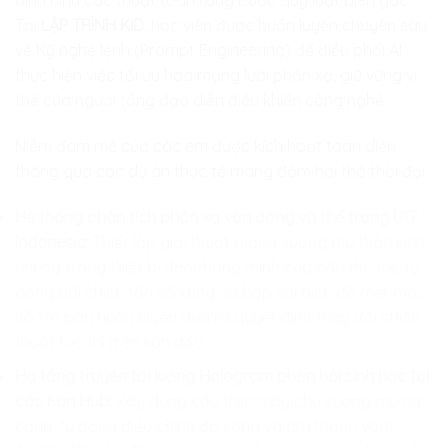
định hình các thuật toán ràng buộc quy luật biên gốc.
Tại
LẬP TRÌNH KID
, học viên được huấn luyện chuyên sâu
về Kỹ nghệ lệnh (Prompt Engineering) để điều phối AI
thực hiện việc tối ưu hóa mạng lưới phản xạ, giữ vững vị
thế của người tổng đạo diễn điều khiển công nghệ.
Niềm đam mê của các em được kích hoạt toàn diện
thông qua các dự án thực tế mang đậm hơi thở thời đại:
Hệ thống phân tích phản xạ vận động và thể trạng U17
Indonesia:
Thiết lập giải thuật mạng sương mù thần kinh
nhúng trong thiết bị đeo thông minh của cầu thủ trẻ, tự
động đối chiếu tần số xung cơ bắp với biểu đồ mệt mỏi,
hỗ trợ ban huấn luyện đưa ra quyết định thay đổi chiến
thuật tức thì trên sân đấu.
Hạ tầng truyền tải luồng Hologram phản hồi sinh học tại
các Fan Hub:
Xây dựng cấu trúc máy chủ sương mù rìa
cạnh, tự động điều chỉnh độ sáng và âm thanh vòm