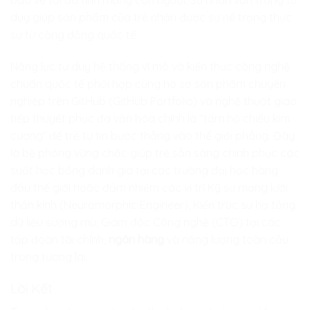
bảo vệ tối đa tính mạng con người. Sự nhân văn trong tư
duy giúp sản phẩm của trẻ nhận được sự nể trọng thực
sự từ cộng đồng quốc tế.
Năng lực tư duy hệ thống vĩ mô và kiến thức công nghệ
chuẩn quốc tế phối hợp cùng hồ sơ sản phẩm chuyên
nghiệp trên GitHub (GitHub Portfolio) và nghệ thuật giao
tiếp thuyết phục đa văn hóa chính là “tấm hộ chiếu kim
cương” để trẻ tự tin bước thẳng vào thế giới phẳng. Đây
là bệ phóng vững chắc giúp trẻ sẵn sàng chinh phục các
suất học bổng danh giá tại các trường đại học hàng
đầu thế giới hoặc đảm nhiệm các vị trí Kỹ sư mạng lưới
thần kinh (Neuromorphic Engineer), Kiến trúc sư hạ tầng
dữ liệu sương mù, Giám đốc Công nghệ (CTO) tại các
tập đoàn tài chính,
ngân hàng
và năng lượng toàn cầu
trong tương lai.
Lời Kết