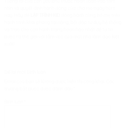
Tương lai của con yêu phụ thuộc hoàn toàn vào tầm
nhìn và quyết định hành động của cha mẹ ngày hôm
nay. Hãy để
LẬP TRÌNH KID
đồng hành cùng bố mẹ trên
hành trình khai phóng tài năng, bồi đắp tư duy hệ thống
và trao cho con hành trang hoàn hảo nhất để tự tin
bước ra thế giới với tầm vóc của một nhà lãnh đạo kiệt
xuất!
Để lại một bình luận
Email của bạn sẽ không được hiển thị công khai.
Các
trường bắt buộc được đánh dấu
*
Bình luận
*