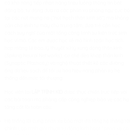
có khả năng tiếp nhận hàng triệu luồng thông tin bất
đồng bộ, tự động đưa ra các phản xạ phòng ngự cục bộ
tại các nút mạng rìa (“nút hạch thần kinh số”) mà không
cần chờ lệnh từ máy chủ trung tâm, đứa trẻ cần học
cách suy nghĩ của một tổng công trình sư kiến trúc sinh
học vĩ mô. Các em được học về mô hình toán học tích
hợp màng tế bào, lý thuyết xử lý xung động thần kinh
(Spiking Neural Networks), cơ chế dẻo khớp thần kinh
(Synaptic Plasticity) và nghệ thuật thiết kế các đường
ống dữ liệu sạch để tối ưu hóa hiệu năng phản xạ hệ
thống đến mức tối thượng.
Học viên tại
LẬP TRÌNH KID
được thực chiến trực tiếp với
các bài toán mô phỏng cấp công nghiệp bảo vệ các hạ
tầng cốt lõi toàn cầu:
Hệ thống lõi cung phản xạ bảo mật đa tầng hệ thống tài
chính:
Lập trình giải thuật tự động kích hoạt “phản xạ co