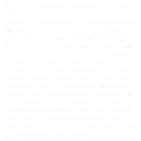
4. Triết Lý Công Nghệ Vị Nhân Sinh – Tấm Hộ
Chiếu Vàng Vươn Tầm Thế Giới
Đích đến cuối cùng của giáo dục đỉnh cao tại
LẬP TRÌNH
KID
không phải là tạo ra những cấu trúc mạng lưới vô
cảm để phô diễn sức mạnh công nghệ, mà là dùng siêu
tính toán phản xạ thần kinh để mang lại sự an tâm, bình
an và cuộc sống hạnh phúc cho xã hội. Chúng tôi gieo
vào tâm hồn trẻ lòng trắc ẩn sâu sắc, hướng các em
ứng dụng tri thức vào các dự án xanh vì sự phát triển
bền vững của xã hội. Con sẽ tự hào biết bao khi tự tay
thiết kế hệ thống mạng cảm biến thông minh tự động
đưa ra phản xạ trung hòa dòng hóa chất khi phát hiện
rò rỉ khí độc để bảo vệ môi trường sinh thái xung quanh
các
nhà máy lọc dầu
, hay lập trình lõi liên lạc khẩn cấp
nhúng trên ô tô, tự động đưa ra phản xạ giật vô lăng nhẹ
và phát tín hiệu cứu hộ SOS kèm túi khí về trung tâm y tế
khi phát hiện người
lái xe
đột ngột mất nhận thức, hỗ trợ