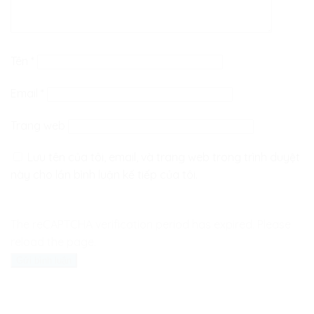
Tên
*
Email
*
Trang web
Lưu tên của tôi, email, và trang web trong trình duyệt
này cho lần bình luận kế tiếp của tôi.
The reCAPTCHA verification period has expired. Please
reload the page.