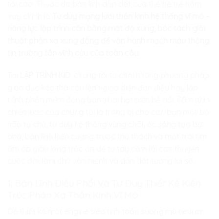
tối cao. Thước đo bản lĩnh dẫn dắt của thế hệ trẻ hôm
nay chính là
Tư duy mạng lưới thần kinh hệ thống vĩ mô –
năng lực lập trình cân bằng mật độ xung, bóc tách giải
thuật phản xạ xung động để vận hành mạch máu thông
tin trường tồn vĩnh cửu của toàn cầu
.
Tại
LẬP TRÌNH KID
, chúng tôi từ chối những phương pháp
giáo dục kéo thả câu lệnh giao diện đơn điệu hay lập
trình phần mềm đóng băng hời hợt trên bề nổi. Tầm nhìn
chiến lược của chúng tôi là trang bị cho con bạn một bộ
não tự chủ, tư duy hệ thống vững chãi, óc sáng tạo bứt
phá, bản lĩnh kiên cường trước thử thách và một trái tim
ấm áp giàu lòng trắc ẩn để tự tay cầm lái con thuyền
cuộc đời, làm chủ vận mệnh và dẫn dắt tương lai số.
1. Bản Lĩnh Điều Phối Và Tư Duy Thiết Kế Kiến
Trúc Phản Xạ Thần Kinh Vĩ Mô
Để thiết kế một engine siêu tính toán sương mù neuron