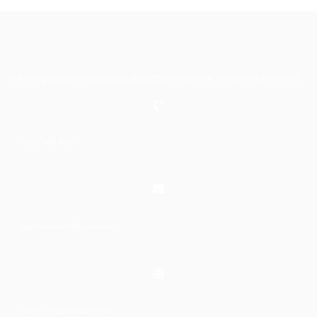
Hệ thống đào tạo theo phương pháp STEAM tiên tiến. Mọi chi tiết xin liên hệ:
0367 448 499
laptrinhkid.it@gmail.com
https://laptrinhkid.com