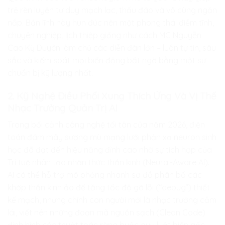
trẻ rèn luyện tư duy mạch lạc, thấu đáo và vô cùng ngăn
nắp. Bản lĩnh này hun đúc nên một phong thái điềm tĩnh,
chuyên nghiệp, lịch thiệp giống như cách MC Nguyễn
Cao Kỳ Duyên làm chủ các diễn đàn lớn – luôn tự tin, sâu
sắc và kiểm soát mọi biến động bất ngờ bằng một sự
chuẩn bị kỹ lượng nhất.
2. Kỹ Nghệ Điều Phối Xung Thích Ứng Và Vị Thế
Nhạc Trưởng Quản Trị AI
Trong bối cảnh công nghệ tối tân của năm 2026, điện
toán đám mây sương mù mạng lưới phản xạ neuron sinh
học đã đạt đến hiệu năng đỉnh cao nhờ sự tích hợp của
Trí tuệ nhân tạo nhận thức thần kinh (Neural-Aware AI).
AI có thể hỗ trợ mô phỏng nhanh sơ đồ phân bố các
khớp thần kinh ảo để tăng tốc độ gỡ lỗi (“debug”) thiết
kế mạch, nhưng chính con người mới là nhạc trưởng cầm
lái, viết nên những đoạn mã nguồn sạch (Clean Code)