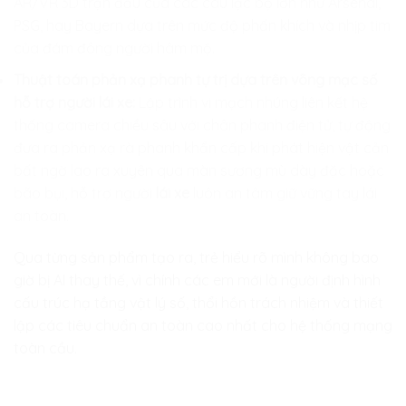
AR/VR 3D trận đấu của các câu lạc bộ lớn như Arsenal,
PSG, hay Bayern dựa trên mức độ phấn khích và nhịp tim
của đám đông người hâm mộ.
Thuật toán phản xạ phanh tự trị dựa trên võng mạc số
hỗ trợ người lái xe:
Lập trình vi mạch nhúng liên kết hệ
thống camera chiều sâu với chân phanh điện tử, tự động
đưa ra phản xạ rà phanh khẩn cấp khi phát hiện vật cản
bất ngờ lao ra xuyên qua màn sương mù dày đặc hoặc
bão bụi, hỗ trợ người
lái xe
luôn an tâm giữ vững tay lái
an toàn.
Qua từng sản phẩm tạo ra, trẻ hiểu rõ mình không bao
giờ bị AI thay thế, vì chính các em mới là người định hình
cấu trúc hạ tầng vật lý số, thổi hồn trách nhiệm và thiết
lập các tiêu chuẩn an toàn cao nhất cho hệ thống mạng
toàn cầu.