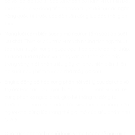
cơ số” cô lập tức thì các tài khoản có hành vi rút tiền bất
thường, bảo vệ dòng tiền an toàn tuyệt đối tại các
ngân
hàng
quốc tế trước các đòn tấn công lừa đảo thời gian
thực.
Mạng lưới cảm biến sương mù neuron tầm soát áp suất
lưu chất:
Thiết kế cấu trúc vi mạch nhúng tích hợp thuật
toán lan truyền xung ngược dọc theo các khớp nối tháp,
tự động đưa ra phản xạ đóng van an toàn khẩn cấp
trong vòng một phần triệu giây khi phát hiện biến thiên
áp suất nguy hiểm tại các
nhà máy lọc dầu
.
Engine đồng bộ hóa xung phản hồi vật lý cực đại cho vũ
trụ ảo:
Bóc tách các giải thuật dự đoán hành vi dựa trên
cung phản xạ người chơi, giúp hệ thống tự động tải
trước các phân cảnh tương tác siêu thực của hàng triệu
người chơi cùng lúc trong thế giới mở của siêu phẩm như
GTA 6.
Quá trình bóc tách chuỗi logic vĩ mô từ gốc rễ này giúp