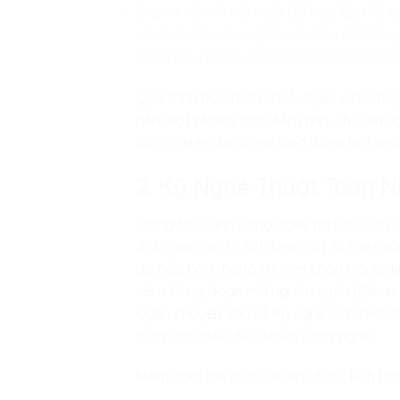
Engine nén và kết xuất đồ họa lập thể c
các kịch bản tương tác và bản đồ không
hàng triệu người chơi cùng lúc mà không
Quá trình bóc tách chuỗi logic vĩ mô từ
nên một phong thái điềm tĩnh, chuyên ng
sắc và kiểm soát mọi biến động bất ngờ
2. Kỹ Nghệ Thuật Toán N
Trong bối cảnh công nghệ tối tân của 
đỉnh cao nhờ sự tích hợp của Trí tuệ nh
độ bão hòa thông tin trên chân trời sự k
nên những đoạn mã nguồn sạch (Clean Co
luyện chuyên sâu về Kỹ nghệ lệnh (Prompt
tổng đạo diễn điều khiển công nghệ.
Niềm đam mê của các em được kích hoạt