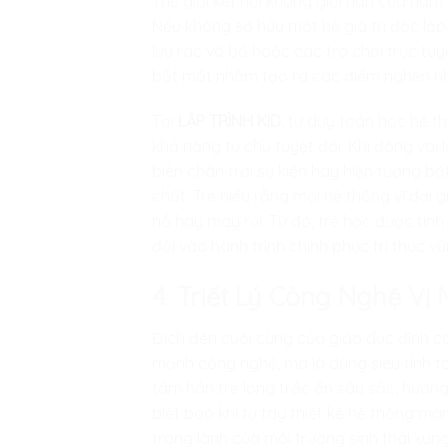
Thế giới kết nối không giới hạn của năm
Nếu không sở hữu một hệ giá trị độc lập,
lưu rác vô bổ hoặc các trò chơi trực t
bắt mắt nhằm tạo ra các điểm nghẽn nh
Tại
LẬP TRÌNH KID
, tư duy toán học hệ t
khả năng tự chủ tuyệt đối. Khi đóng vai l
biên chân trời sự kiện hay hiện tượng bất
chất. Trẻ hiểu rằng mọi hệ thống vĩ đại
hồ hay may rủi. Từ đó, trẻ học được tính
đối vào hành trình chinh phục tri thức v
4. Triết Lý Công Nghệ V
Đích đến cuối cùng của giáo dục đỉnh ca
mạnh công nghệ, mà là dùng siêu tính t
tâm hồn trẻ lòng trắc ẩn sâu sắc, hướng
biết bao khi tự tay thiết kế hệ thống m
trong lành của môi trường sinh thái xu