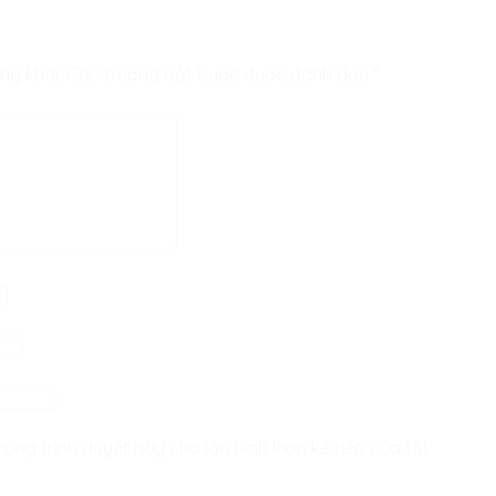
ng khai.
Các trường bắt buộc được đánh dấu
*
rong trình duyệt này cho lần bình luận kế tiếp của tôi.