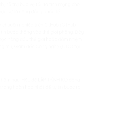
h, hỗ trợ bảo vệ tối đa tính mạng cho
hực sự từ cộng đồng quốc tế.
m chuyên nghiệp trên GitHub (GitHub
ự tin bước thẳng vào thế giới phẳng. Đây
 học hàng đầu thế giới hoặc đảm nhiệm
sương mù, Giám đốc Công nghệ (CTO) tại
y hôm nay. Hãy để
LẬP TRÌNH KID
đồng
trang hoàn hảo nhất để tự tin bước ra