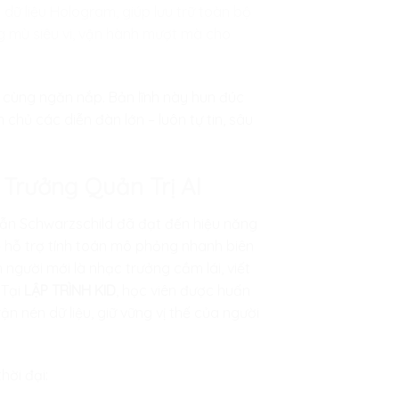
 dữ liệu Hologram, giúp lưu trữ toàn bộ
g mù siêu vi, vận hành mượt mà cho
ô cùng ngăn nắp. Bản lĩnh này hun đúc
hủ các diễn đàn lớn – luôn tự tin, sâu
Trưởng Quản Trị AI
ẫn Schwarzschild đã đạt đến hiệu năng
hể hỗ trợ tính toán mô phỏng nhanh biên
 người mới là nhạc trưởng cầm lái, viết
Tại
LẬP TRÌNH KID
, học viên được huấn
n nén dữ liệu, giữ vững vị thế của người
ời đại: