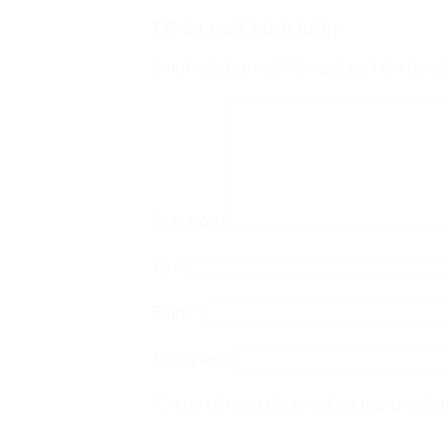
Để lại một bình luận
Email của bạn sẽ không được hiển thị cô
Bình luận
*
Tên
*
Email
*
Trang web
Lưu tên của tôi, email, và trang web t