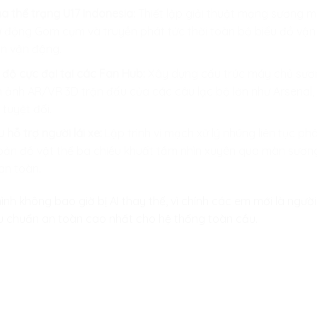
a thể trạng U17 Indonesia:
Thiết lập giải thuật mạng sương m
ự động Gom cụm và truyền phát tức thời toàn bộ biểu đồ vậ
n vận động.
độ cực đại tại các Fan Hub:
Xây dựng cấu trúc máy chủ sươn
h ảnh AR/VR 3D trận đấu của các câu lạc bộ lớn như Arsenal, P
tuyệt đối.
hỗ trợ người lái xe:
Lập trình vi mạch xử lý nhúng liên tục p
g bản đồ vật thể ba chiều khuất tầm nhìn xuyên qua màn sươn
an toàn.
nh không bao giờ bị AI thay thế, vì chính các em mới là người 
iêu chuẩn an toàn cao nhất cho hệ thống toàn cầu.