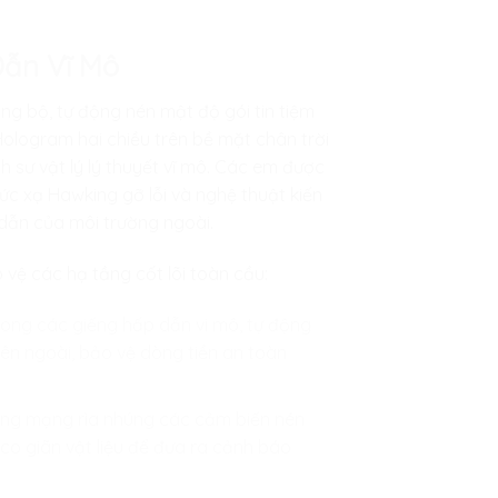
Dẫn Vĩ Mô
ng bộ, tự động nén mật độ gói tin tiệm
Hologram hai chiều trên bề mặt chân trời
 sư vật lý lý thuyết vĩ mô. Các em được
ức xạ Hawking gỡ lỗi và nghệ thuật kiến
 dẫn của môi trường ngoài.
vệ các hạ tầng cốt lõi toàn cầu:
trong các giếng hấp dẫn vi mô, tự động
bên ngoài, bảo vệ dòng tiền an toàn
ống mạng rìa nhúng các cảm biến nén
co giãn vật liệu để đưa ra cảnh báo