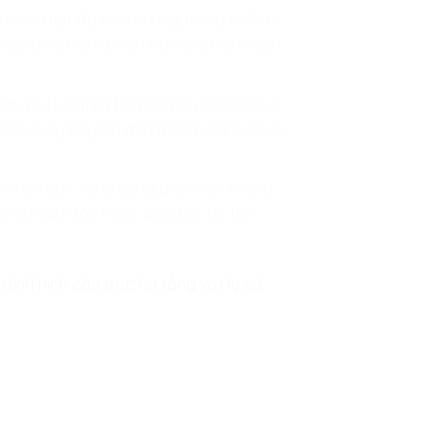
ù nén mật độ cao nhúng trong thiết bị
n động về trạm phân tích của ban huấn
g mù dựa trên bộ nhớ nén hấp dẫn vi
SG, hay Bayern đến thiết bị trình chiếu
hân tích các xung sóng phản hồi không-
g mù dày đặc hoặc bão bụi, hỗ trợ
định hình cấu trúc hạ tầng vật lý số,