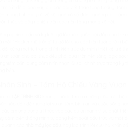
 2026 mang lại không gian thông tin khổng lồ nhưng cũng đi k
 trẻ rất dễ bị bủa vây bởi các bài viết thao túng tư duy đám 
uyến mang tính may rủi về kết quả xổ số được quảng cáo rầm
ận thức và gây nghiện trên các nền tảng mạng xã hội.
hống nghiêm cẩn và kỷ luật gỡ lỗi mã nguồn bồi đắp cho trẻ 
à một “Hacker mũ trắng” tự gỡ lỗi cho các hiện tượng rò rỉ bức
 đối xứng metric trong chính kiến trúc do mình thiết kế, trẻ t
 giữ an toàn cho đời thực đều phải dựa trên nền tảng logic 
 nghiêm cẩn, dũng cảm nhìn nhận lỗi sai, chính trực trong kỹ 
ững bền.
ị Nhân Sinh – Tấm Hộ Chiếu Vàng Vươn
o tại
LẬP TRÌNH KID
không phải là tạo ra những cấu trúc bẻ 
oán hấp dẫn để mang lại sự an tâm, bình an và cuộc sống hạn
 các em ứng dụng tri thức vào các dự án xanh vì sự phát triể
àng cảm biến thông minh tự động kiểm soát cấu trúc và mật đ
ng quanh các
nhà máy lọc dầu
, hay lập trình lõi cứu hộ khẩn 