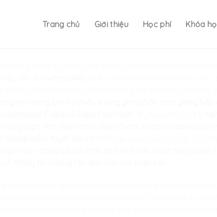
Trang chủ
Giới thiệu
Học phí
Khóa họ
iên sử kỹ thuật số năm 2026 lật mở, nền văn minh nhân loại 
ổ hấp dẫn Schwarzschild
. Để lưu trữ toàn bộ kho tàng tri thức 
dữ liệu phân tán toàn cầu mà không làm phình to cấu trúc vậ
ơng mù mạng lưới rìa chiều không gian phân tách giếng hấp 
avitational-Collapse Edge Fog Mesh)
. Kỷ nguyên của
Kỹ ngh
úc cổng logic nén chân trời sự kiện (Event Horizon Gateways)
n holographic tuyệt đối
đã thiết lập quyền lực tối cao. Lúc n
hống vĩ mô – năng lực lập trình định hình các node mạng biên 
mạch thông tin trường tồn vĩnh cửu của toàn cầu
.
hững phương pháp giáo dục kéo thả câu lệnh giao diện đơn đi
a chúng tôi là trang bị cho con bạn một bộ não tự chủ, tư duy
h và một trái tim ấm áp giàu lòng trắc ẩn để tự tay cầm lái 