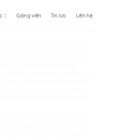
c
Giảng viên
Tin tức
Liên hệ
đã chạm đến giới hạn nén mật độ dữ liệu
sinh tạo, các mô hình siêu trí tuệ nhận
t lý của các trung tâm dữ liệu, nhân
dẫn Schwarzschild lập trình động
ệ điện toán sương mù dựa trên mật độ
 và Thuật toán điều phối xung chiều sâu
ày, thước đo bản lĩnh dẫn dắt của thế hệ
sụp đổ hấp dẫn, bóc tách giải thuật gỡ
ệu hay lập trình phần mềm đóng băng hời
 hệ thống vững chãi, óc sáng tạo bứt
con thuyền cuộc đời, làm chủ vận mệnh và