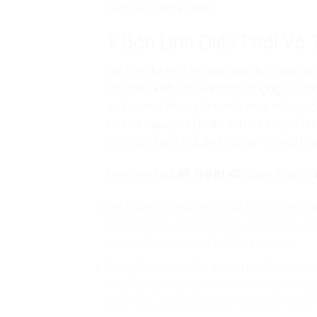
dẫn dắt tương lai số.
1. Bản Lĩnh Điều Phối Và
Để thiết kế một engine siêu tính toán s
cận bán kính Schwarzschild ngay tại các
sự kiện mà không làm mất mát mã nguồn 
học về nguyên lý toàn ảnh (Holographic 
trúc các kênh truyền tin phân tán để bả
Học viên tại
LẬP TRÌNH KID
được thực chi
Hệ thống lõi mật mã chân trời sự kiện b
thiết lập rào cản thời gian vô hạn đối 
tuyệt đối tại các
ngân hàng
quốc tế.
Mạng lưới cảm biến sương mù Schwarzsch
mật độ cực đại dọc theo các trục tháp p
sớm nguy cơ mỏi cơ học thời gian thực 