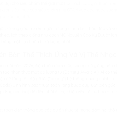
ực đại cho siêu phẩm thế giới mở:
Bóc tách các giải thuật nén
 gian siêu thực của siêu phẩm như GTA 6 vào các node sươn
 lo tràn bộ nhớ.
 gốc rễ này giúp trẻ rèn luyện tư duy mạch lạc, thấu đáo và v
hiệp, lịch thiệp giống như cách MC Nguyễn Cao Kỳ Duyên làm c
 bằng một sự chuẩn bị kỹ lượng nhất.
én Bản Thể Thích Ứng Và Vị Thế Nhạc 
nửa cuối năm 2026, điện toán đám mây sương mù giếng hấp d
ân tạo nhận thức mật độ lượng tử (Density-Aware AI). AI có t
iện để tăng tốc độ gỡ lỗi (“debug”) hệ thống, nhưng chính con
de) định hình các thuật toán ràng buộc quy luật biên gốc. 
 Engineering) để điều phối AI thực hiện việc tối ưu hóa ma trậ
 toàn diện thông qua các dự án thực tế mang đậm hơi thở th