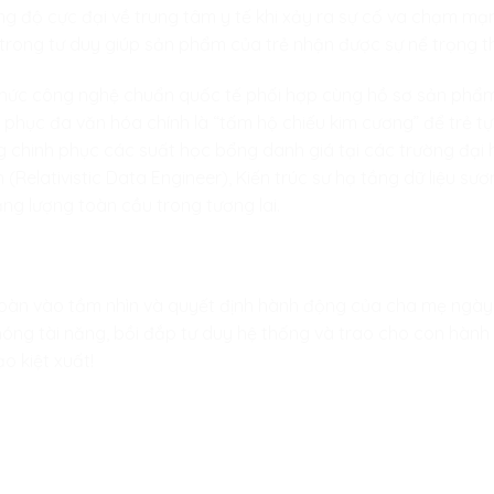
g độ cực đại về trung tâm y tế khi xảy ra sự cố va chạm mạn
 trong tư duy giúp sản phẩm của trẻ nhận được sự nể trọng t
 thức công nghệ chuẩn quốc tế phối hợp cùng hồ sơ sản phẩ
t phục đa văn hóa chính là “tấm hộ chiếu kim cương” để trẻ t
g chinh phục các suất học bổng danh giá tại các trường đại
an (Relativistic Data Engineer), Kiến trúc sư hạ tầng dữ liệu 
ng lượng toàn cầu trong tương lai.
toàn vào tầm nhìn và quyết định hành động của cha mẹ ngà
óng tài năng, bồi đắp tư duy hệ thống và trao cho con hành 
o kiệt xuất!