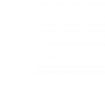
Hệ thống định tuyến dữ liệu không trễ ph
băng đeo thông minh của cầu thủ trẻ, t
luyện mà không bị nghẽn băng thông sâ
Hạ tầng phân phối luồng Hologram mật 
mô, tự động truyền tải chùm tín hiệu hìn
của người hâm mộ mượt mà, sống động 
Thuật toán quét radar trắc địa chiều sâu 
thời gian, tự động bóc tách và tái dựn
người
lái xe
luôn an tâm giữ vững tay lái 
Qua từng sản phẩm tạo ra, trẻ hiểu rõ mì
thổi hồn trách nhiệm và thiết lập các t