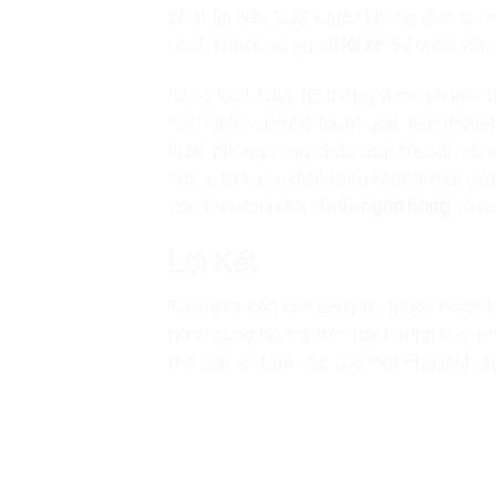
phát tín hiệu SOS xuyên không gian cườn
hành khách và người
lái xe
. Sự nhân văn
Năng lực tư duy hệ thống vĩ mô và kiến
Portfolio) và nghệ thuật giao tiếp thuyế
là bệ phóng vững chắc giúp trẻ sẵn sàn
các vị trí Kỹ sư điện toán không-thời gi
các tập đoàn tài chính,
ngân hàng
và nă
Lời Kết
Tương lai của con yêu phụ thuộc hoàn 
hành cùng bố mẹ trên hành trình khai ph
thế giới với tầm vóc của một nhà lãnh đạ