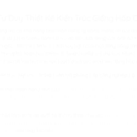
 Tư Duy Thiết Kế Kiến Trúc Giếng Hấp 
ương mù có khả năng tiếp nhận hàng tỷ luồng thông tin bất đồ
 thiết bị rìa cạnh nhằm lưu trữ dữ liệu dưới dạng các ảnh ảo 
gốc, đứa trẻ cần học cách suy nghĩ của một tổng công trình
Principle), toán học metric Schwarzschild, cơ chế bóc tách b
o toàn thông tin toàn vẹn tuyệt đối trước mọi biến động hấp
ến trực tiếp với các bài toán mô phỏng cấp công nghiệp bảo 
ảo mật ngân hàng vĩnh cửu:
Lập trình giải thuật khóa dữ liệu 
với bất kỳ nỗ lực trích xuất hay thám mã bất hợp pháp nào từ 
ild tầm soát áp suất hệ thống tháp chịu lực:
Thiết kế hệ th
hân tách, tự động đo đạc biến thiên nội năng áp suất và độ 
tại các
nhà máy lọc dầu
.