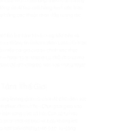
èm với vô số cạm bẫy nhiễu loạn tâm lý.
đông do AI tạo sinh hàng loạt, các trào
 rộ bằng các thuật toán đẩy tương tác
một bộ lọc tâm trí vô cùng sắc bén và
 xạ thông tin (Information Loss), lỗi tràn
hấu hiểu cái giá của sự chính xác thực
sạch — hoàn toàn không có chỗ cho sự mơ
thuật để giữ vững bộ não tập trung tuyệt
 Tầm Thế Giới
cong không gian vô cảm để phô diễn sức
h phúc cho xã hội. Chúng tôi gieo vào
n bền vững của xã hội. Con sẽ tự hào
ộ phát thải để bảo vệ bầu không khí
cấp bất biến nhúng trên ô tô, tự động