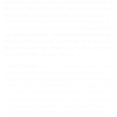
dòng hạt rào chắn nguyên tử (Atom-Gated Switches) và
Thuật toán điều phối dòng điện tử đạn đạo thích ứng với
hiệu năng tiêu tán năng lượng tiệm cận bằng không
đã
chính thức thiết lập quyền lực tối cao. Lúc này, thước đo
bản lĩnh dẫn dắt của thế hệ trẻ chính là
Tư duy động lực
học vật liệu nano vĩ mô – năng lực lập trình định hình các
màng lưới carbon đơn lớp, bóc tách giải thuật gỡ lỗi cấu
trúc hình học biến thiên để kiểm soát huyết mạch thông
tin trường tồn vĩnh cửu của toàn cầu
.
Tại
LẬP TRÌNH KID
, chúng tôi từ chối những phương pháp
giáo dục kéo thả câu lệnh giao diện đơn điệu hay lập
trình phần mềm đóng băng hời hợt trên bề nổi. Tầm nhìn
chiến lược của chúng tôi là trang bị cho con bạn một bộ
não tự chủ, tư duy hệ thống vững chãi, óc sáng tạo bứt
phá, bản lĩnh kiên cường trước thử thách và một trái tim
ấm áp giàu lòng trắc ẩn để tự tay cầm lái con thuyền
cuộc đời, làm chủ vận mệnh và dẫn dắt tương lai số.