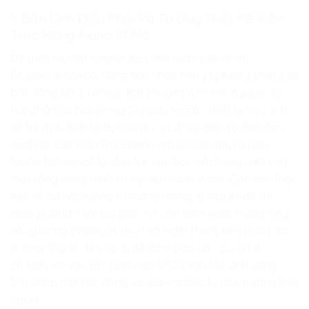
1. Bản Lĩnh Điều Phối Và Tư Duy Thiết Kế Kiến
Trúc Màng Nano Vĩ Mô
Để thiết kế một engine siêu tính toán sương mù
Graphene có khả năng tiếp nhận hàng tỷ luồng thông tin
bất đồng bộ, tự động dịch chuyển vị trí các nguyên lý
rào chắn cơ học lượng tử ngay tại các thiết bị rìa cạnh
nhằm định hình lại đường đi của dòng điện tử đạn đạo
(Ballistic Electron Transport) mà không gây ra hiện
tượng tán xạ vật lý, đứa trẻ cần học cách suy nghĩ của
một tổng công trình sư vật liệu nano vĩ mô. Các em được
học về cơ học lượng tử màng mỏng, lý thuyết đồ thị
mạng lưới liên kết lục giác, cơ chế kiểm soát thung lũng
năng lượng (Valleytronics) và nghệ thuật kiến trúc các
đường ống dữ liệu sạch để đảm bảo các gói tin di
chuyển với vận tốc tiệm cận 1/300 vận tốc ánh sáng,
bất chấp mọi tác động va đập cơ học từ môi trường bên
ngoài.