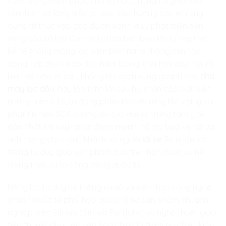
cuộc sống hạnh phúc cho xã hội. Chúng tôi gieo vào
tâm hồn trẻ lòng trắc ẩn sâu sắc, hướng các em ứng
dụng tri thức vào các dự án xanh vì sự phát triển bền
vững của xã hội. Con sẽ tự hào biết bao khi tự tay thiết
kế hệ thống màng lọc cảm biến nano thông minh tự
động hấp thụ và đo đạc hàm lượng khói thải độc hại vô
hình để bảo vệ bầu không khí sạch xung quanh các
nhà
máy lọc dầu
, hay lập trình lõi cứu hộ khẩn cấp bất biến
nhúng trên ô tô, tự động phân tích độ rung lắc vật lý và
phát tín hiệu SOS cường độ cực đại về trung tâm y tế
gần nhất khi xảy ra va chạm mạnh, hỗ trợ bảo vệ tối đa
tính mạng cho hành khách và người
lái xe
. Sự nhân văn
trong tư duy giúp sản phẩm của trẻ nhận được sự nể
trọng thực sự từ cộng đồng quốc tế.
Năng lực tư duy hệ thống vĩ mô và kiến thức công nghệ
chuẩn quốc tế phối hợp cùng hồ sơ sản phẩm chuyên
nghiệp trên GitHub (GitHub Portfolio) và nghệ thuật giao
tiếp thuyết phục đa văn hóa chính là “tấm hộ chiếu kim