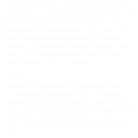
cương” để trẻ tự tin bước thẳng vào thế giới phẳng. Đây
là bệ phóng vững chắc giúp trẻ sẵn sàng chinh phục các
suất học bổng danh giá tại các trường đại học hàng
đầu thế giới hoặc đảm nhiệm các vị trí Kỹ sư cấu trúc
Nano Graphene (Graphene Nanostructure Architect),
Kiến trúc sư hạ tầng dữ liệu sương mù, Giám đốc Công
nghệ (CTO) tại các tập đoàn tài chính,
ngân hàng
và
năng lượng toàn cầu trong tương lai.
Lời Kết
Tương lai của con yêu phụ thuộc hoàn toàn vào tầm
nhìn và quyết định hành động của cha mẹ ngày hôm
nay. Hãy để
LẬP TRÌNH KID
đồng hành cùng bố mẹ trên
hành trình khai phóng tài năng, bồi đắp tư duy hệ thống
và trao cho con hành trang hoàn hảo nhất để tự tin
bước ra thế giới với tầm vóc của một nhà lãnh đạo kiệt
xuất!