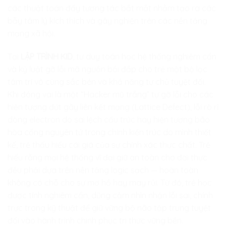
các thuật toán đẩy tương tác bắt mắt nhằm tạo ra các
bẫy tâm lý kích thích và gây nghiện trên các nền tảng
mạng xã hội.
Tại
LẬP TRÌNH KID
, tư duy toán học hệ thống nghiêm cẩn
và kỷ luật gỡ lỗi mã nguồn bồi đắp cho trẻ một bộ lọc
tâm trí vô cùng sắc bén và khả năng tự chủ tuyệt đối.
Khi đóng vai là một “Hacker mũ trắng” tự gỡ lỗi cho các
hiện tượng đứt gãy liên kết mạng (Lattice Defect), lỗi rò rỉ
dòng electron do sai lệch cấu trúc hay hiện tượng bão
hòa cổng nguyên tử trong chính kiến trúc do mình thiết
kế, trẻ thấu hiểu cái giá của sự chính xác thực chất. Trẻ
hiểu rằng mọi hệ thống vĩ đại giữ an toàn cho đời thực
đều phải dựa trên nền tảng logic sạch — hoàn toàn
không có chỗ cho sự mơ hồ hay may rủi. Từ đó, trẻ học
được tính nghiêm cẩn, dũng cảm nhìn nhận lỗi sai, chính
trực trong kỹ thuật để giữ vững bộ não tập trung tuyệt
đối vào hành trình chinh phục tri thức vững bền.