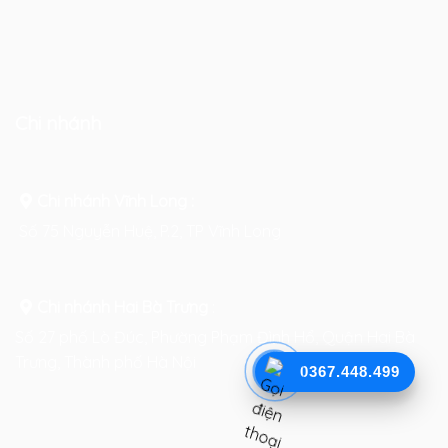
Chi nhánh
Chi nhánh Vĩnh Long :
Số 75 Nguyễn Huệ, P.2, TP Vĩnh Long
Chi nhánh Hai Bà Trưng
:
Số 27 phố Lò Đúc, Phường Phạm Đình Hổ, Quận Hai Bà
Trưng, Thành phố Hà Nội
0367.448.499