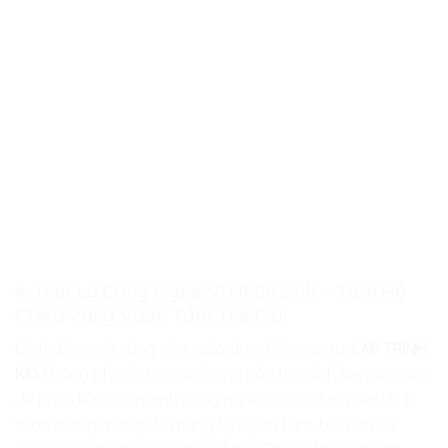
4. Triết Lý Công Nghệ Vị Nhân Sinh – Tấm Hộ
Chiếu Vàng Vươn Tầm Thế Giới
Đích đến cuối cùng của giáo dục đỉnh cao tại
LẬP TRÌNH
KID
không phải là tạo ra những cấu trúc linh kiện vô cảm
để phô diễn sức mạnh công nghệ, mà là dùng siêu tính
toán màng mỏng để mang lại sự an tâm, bình an và