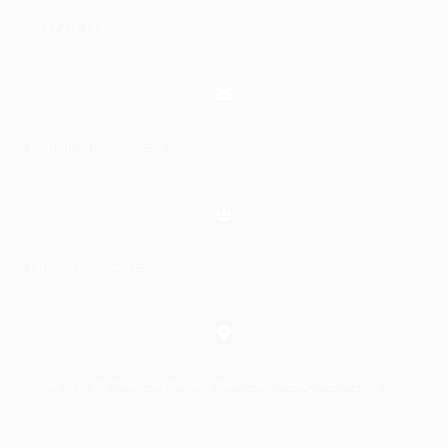
0367 448 499
laptrinhkid.it@gmail.com
https://laptrinhkid.com
Số 48, Ngõ 215 Định Công Thượng, Định Công, Hoàng Mai, Hà Nội