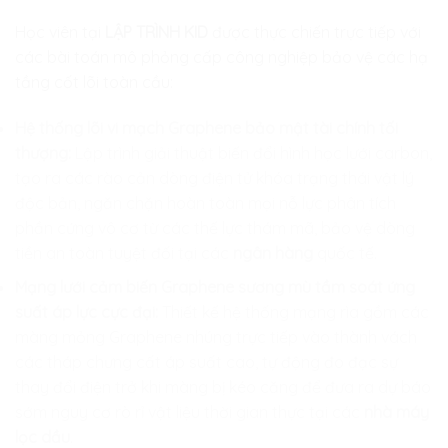
Học viên tại
LẬP TRÌNH KID
được thực chiến trực tiếp với
các bài toán mô phỏng cấp công nghiệp bảo vệ các hạ
tầng cốt lõi toàn cầu:
Hệ thống lõi vi mạch Graphene bảo mật tài chính tối
thượng:
Lập trình giải thuật biến đổi hình học lưới carbon,
tạo ra các rào cản dòng điện tử khóa trạng thái vật lý
độc bản, ngăn chặn hoàn toàn mọi nỗ lực phân tích
phần cứng vô cơ từ các thế lực thám mã, bảo vệ dòng
tiền an toàn tuyệt đối tại các
ngân hàng
quốc tế.
Mạng lưới cảm biến Graphene sương mù tầm soát ứng
suất áp lực cực đại:
Thiết kế hệ thống mạng rìa gồm các
màng mỏng Graphene nhúng trực tiếp vào thành vách
các tháp chưng cất áp suất cao, tự động đo đạc sự
thay đổi điện trở khi màng bị kéo căng để đưa ra dự báo
sớm nguy cơ rò rỉ vật liệu thời gian thực tại các
nhà máy
lọc dầu
.