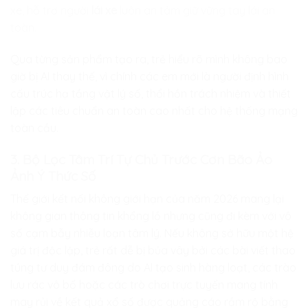
xe, hỗ trợ người
lái xe
luôn an tâm giữ vững tay lái an
toàn.
Qua từng sản phẩm tạo ra, trẻ hiểu rõ mình không bao
giờ bị AI thay thế, vì chính các em mới là người định hình
cấu trúc hạ tầng vật lý số, thổi hồn trách nhiệm và thiết
lập các tiêu chuẩn an toàn cao nhất cho hệ thống mạng
toàn cầu.
3. Bộ Lọc Tâm Trí Tự Chủ Trước Cơn Bão Ảo
Ảnh Ý Thức Số
Thế giới kết nối không giới hạn của năm 2026 mang lại
không gian thông tin khổng lồ nhưng cũng đi kèm với vô
số cạm bẫy nhiễu loạn tâm lý. Nếu không sở hữu một hệ
giá trị độc lập, trẻ rất dễ bị bủa vây bởi các bài viết thao
túng tư duy đám đông do AI tạo sinh hàng loạt, các trào
lưu rác vô bổ hoặc các trò chơi trực tuyến mang tính
may rủi về kết quả xổ số được quảng cáo rầm rộ bằng