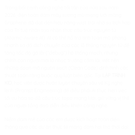
Trong bối cảnh công nghệ tối tân của nửa sau năm
2026, điện toán đám mây sương mù mạng lưới màng
Graphene đã đạt đến hiệu năng vượt trội nhờ sự tích hợp
của Trí tuệ nhân tạo nhận thức cấu trúc nguyên tử
(Atomic-Aware AI). AI có thể hỗ trợ tính toán mô phỏng
nhanh sơ đồ dịch chuyển của các lỗ thủng nguyên tử để
tăng tốc độ gỡ lỗi (“debug”) hệ thống mạch, nhưng
chính con người mới là nhạc trưởng cầm lái, viết nên
những đoạn mã nguồn sạch (Clean Code) định hình các
thuật toán ràng buộc quy luật biên gốc. Tại
LẬP TRÌNH
KID
, học viên được huấn luyện chuyên sâu về Kỹ nghệ
lệnh (Prompt Engineering) để điều phối AI thực hiện việc
tối ưu hóa sơ đồ cấu trúc topo mạng lưới, giữ vững vị thế
của người tổng đạo diễn điều khiển công nghệ.
Niềm đam mê của các em được kích hoạt toàn diện
thông qua các dự án thực tế mang đậm hơi thở thời đại: