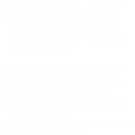
Engine đồng bộ hóa tần số xung cực đại cho vũ trụ ảo
siêu thực:
Bóc tách các giải thuật điều hướng dòng
electron đạn đạo, giúp các bộ xử lý tại thiết bị rìa cạnh
tính toán mượt mà toàn bộ các tương tác đồ họa lập
thể 3D thời gian thực của siêu phẩm thế giới mở như GTA
6 cho hàng triệu người chơi cùng lúc mà không gây nóng
máy hay sụt sụt giảm hiệu năng.
Quá trình bóc tách chuỗi logic vĩ mô từ gốc rễ này giúp
trẻ rèn luyện tư duy mạch lạc, thấu đáo và vô cùng
ngănắp. Bản lĩnh này hun đúc nên một phong thái điềm
tĩnh, chuyên nghiệp, lịch thiệp giống như cách MC
Nguyễn Cao Kỳ Duyên làm chủ các diễn đàn lớn – luôn
tự tin, sâu sắc và kiểm soát mọi biến động bất ngờ bằng
một sự chuẩn bị kỹ lượng nhất.
2. Kỹ Nghệ Điều Hướng Dòng Hạt Thích Ứng Và
Vị Thế Nhạc Trưởng Quản Trị AI