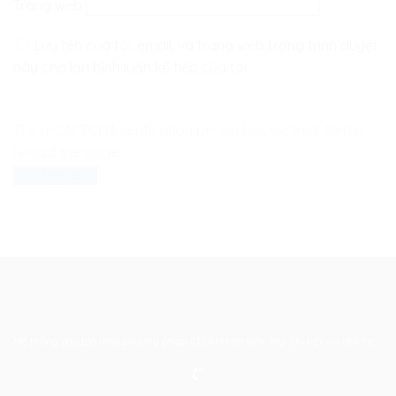
Trang web
Lưu tên của tôi, email, và trang web trong trình duyệt
này cho lần bình luận kế tiếp của tôi.
The reCAPTCHA verification period has expired. Please
reload the page.
Hệ thống đào tạo theo phương pháp STEAM tiên tiến. Mọi chi tiết xin liên hệ: