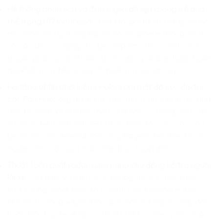
Hệ thống phân tích và định tuyến dữ liệu không trễ pha
thể trạng U17 Indonesia:
Thiết lập giải thuật mạng sương
mù nano nhúng trong lớp sợi vải Graphene thông minh
của áo đấu, tự động đo đạc nhịp tim, độ co thắt cơ và
truyền phát tức thời biểu đồ vận động về ban huấn luyện
mà không bị nhiễu sóng vô tuyến ngoài sân tập.
Hạ tầng phân phối luồng Hologram mật độ cực đại tại
các Fan Hub:
Xây dựng cấu trúc máy chủ sương mù dựa
trên bộ phát xạ photon màng carbon, tự động điều phối
chùm tín hiệu hình ảnh AR/VR 3D trận đấu của các câu
lạc bộ lớn như Arsenal, PSG, hay Bayern đến thiết bị của
người hâm mộ mượt mà, chân thực tuyệt đối.
Thuật toán quét radar xung nano chủ động hỗ trợ người
lái xe:
Lập trình vi mạch xử lý nhúng liên tục điều khiển
chùm xung radar phát ra từ cảm biến Graphene trên
kính lái, tự động xuyên thấu qua màn sương mù dày đặc
hoặc bão bụi để vẽ lại sơ đồ vật thể ba chiều phía trước