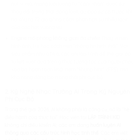
nứt vi mô, mạng lưới lượng tử “cảm nhận” được sự
thay đổi trạng thái đồng loạt, dự báo sự cố trước khi
nó xảy ra 72 giờ bằng cách phân tích sự nhiễu loạn
của các hạt vướng víu.
Engine mô phỏng không gian đa chiều:
Thay vì nén
hình ảnh, trẻ học cách nén “thông tin hình thái”. Với
siêu phẩm như GTA 6, các em lập trình để thế giới ảo
tự kết xuất dựa trên ý thức tương tác của người chơi,
xóa bỏ hoàn toàn khái niệm “khung hình” (FPS) nhờ
khả năng đồng bộ trạng thái phi cục bộ.
2. Kỹ Nghệ Nhạc Trưởng AI Trong Kỷ Nguyên
Phi Cục Bộ
Trong thế giới 2026, AI không phải là công cụ, nó là “hệ
điều hành của thực tại”. Học viên tại
LẬP TRÌNH KID
không chỉ điều khiển AI; các em đang
huấn luyện AI
thông qua các cấu trúc hình học tinh thể
. Các em viết