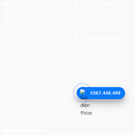
Chi nhánh Vĩnh Long :
laptrinhkid.it@gmail.com
https://laptrinhkid.com
Số 75 Nguyễn Huệ, P.2, TP
Số 48, Ngõ 215 Định Công
Vĩnh Long
Thượng, Định Công, Hoàng
Mai, Hà Nội
Chi nhánh Hai Bà
Trưng
:
Số 27 phố Lò Đúc, Phường
Phạm Đình Hổ, Quận Hai
Bà Trưng, Thành phố Hà
Nội
0367.448.499
Facebook
Chi nhánh Huế :