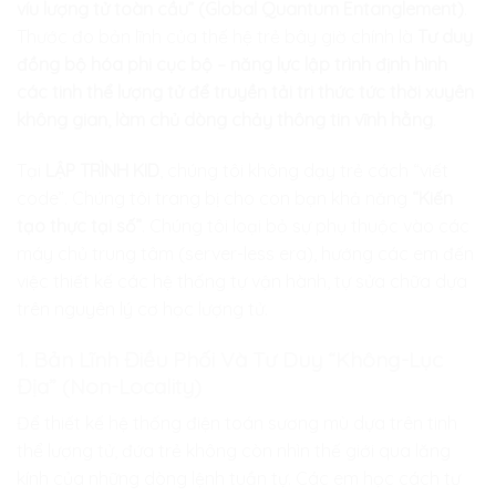
víu lượng tử toàn cầu” (Global Quantum Entanglement)
.
Thước đo bản lĩnh của thế hệ trẻ bây giờ chính là
Tư duy
đồng bộ hóa phi cục bộ – năng lực lập trình định hình
các tinh thể lượng tử để truyền tải tri thức tức thời xuyên
không gian, làm chủ dòng chảy thông tin vĩnh hằng
.
Tại
LẬP TRÌNH KID
, chúng tôi không dạy trẻ cách “viết
code”. Chúng tôi trang bị cho con bạn khả năng
“Kiến
tạo thực tại số”
. Chúng tôi loại bỏ sự phụ thuộc vào các
máy chủ trung tâm (server-less era), hướng các em đến
việc thiết kế các hệ thống tự vận hành, tự sửa chữa dựa
trên nguyên lý cơ học lượng tử.
1. Bản Lĩnh Điều Phối Và Tư Duy “Không-Lục
Địa” (Non-Locality)
Để thiết kế hệ thống điện toán sương mù dựa trên tinh
thể lượng tử, đứa trẻ không còn nhìn thế giới qua lăng
kính của những dòng lệnh tuần tự. Các em học cách tư