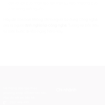
đặt lợi ích của nhân loại lên trên sự hào nhoáng của
các dòng mã nguồn.
Hãy để con bạn không chỉ là người sử dụng công nghệ,
mà là người
định nghĩa lại công nghệ
. Tương lai bắt đầu
từ một bước đi nhỏ ngay hôm nay.
Hệ thống đào tạo theo
Chi nhánh
phương pháp STEAM tiên tiến.
Mọi chi tiết xin liên hệ:
0367 448 499