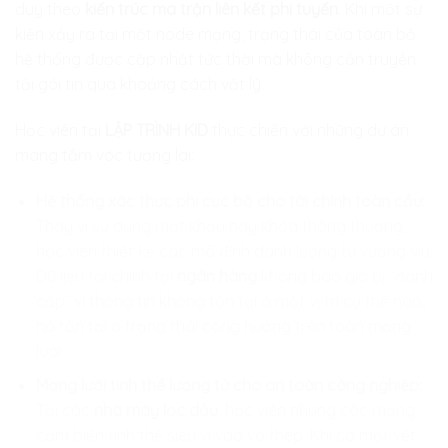
duy theo
kiến trúc ma trận liên kết phi tuyến
. Khi một sự
kiện xảy ra tại một node mạng, trạng thái của toàn bộ
hệ thống được cập nhật tức thời mà không cần truyền
tải gói tin qua khoảng cách vật lý.
Học viên tại
LẬP TRÌNH KID
thực chiến với những dự án
mang tầm vóc tương lai:
Hệ thống xác thực phi cục bộ cho tài chính toàn cầu:
Thay vì sử dụng mật khẩu hay khóa thông thường,
học viên thiết kế các mã định danh lượng tử vướng víu.
Dữ liệu tài chính tại
ngân hàng
không bao giờ bị “đánh
cắp” vì thông tin không tồn tại ở một vị trí cụ thể nào,
nó tồn tại ở trạng thái cộng hưởng trên toàn mạng
lưới.
Mạng lưới tinh thể lượng tử cho an toàn công nghiệp:
Tại các
nhà máy lọc dầu
, học viên nhúng các mạng
cảm biến tinh thể siêu vi vào vỏ thép. Khi có một vết