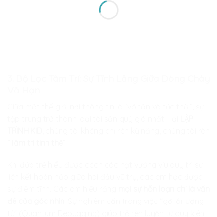
3. Bộ Lọc Tâm Trí: Sự Tĩnh Lặng Giữa Dòng Chảy
Vô Hạn
Giữa một thế giới nơi thông tin là “vô tận và tức thời”, sự
tập trung trở thành loại tài sản quý giá nhất. Tại
LẬP
TRÌNH KID
, chúng tôi không chỉ rèn kỹ năng, chúng tôi rèn
“Tâm trí tinh thể”
.
Khi đứa trẻ hiểu được cách các hạt vướng víu duy trì sự
liên kết hoàn hảo giữa hai đầu vũ trụ, các em học được
sự điềm tĩnh. Các em hiểu rằng
mọi sự hỗn loạn chỉ là vấn
đề của góc nhìn
. Sự nghiêm cẩn trong việc “gỡ lỗi lượng
tử” (Quantum Debugging) giúp trẻ rèn luyện tư duy kiên