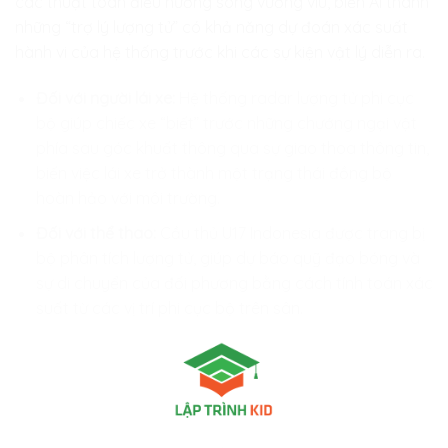
các thuật toán điều hướng sóng vướng víu, biến AI thành
những “trợ lý lượng tử” có khả năng dự đoán xác suất
hành vi của hệ thống trước khi các sự kiện vật lý diễn ra.
Đối với người lái xe:
Hệ thống radar lượng tử phi cục
bộ giúp chiếc xe “biết” trước những chướng ngại vật
phía sau góc khuất thông qua sự giao thoa thông tin,
biến việc lái xe trở thành một trạng thái đồng bộ
hoàn hảo với môi trường.
Đối với thể thao:
Cầu thủ U17 Indonesia được trang bị
bộ phân tích lượng tử, giúp dự báo quỹ đạo bóng và
sự di chuyển của đối phương bằng cách tính toán xác
suất từ các vị trí phi cục bộ trên sân.