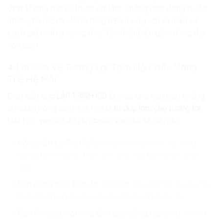
định: không run sợ trước sai lầm, không dao động trước
những tin tức rác thao túng trên mạng xã hội. Trẻ học
cách giữ mình ở trạng thái “tâm bất biến giữa dòng đời
vạn biến”.
4. Lời Hứa Về Tương Lai: Tấm Hộ Chiếu Vàng
Thế Hệ Mới
Đích đến của
LẬP TRÌNH KID
là trao cho con bạn không
chỉ là kỹ năng lập trình, mà là
tư duy làm chủ tương lai
.
Một học viên tại đây khi bước vào đời sẽ sở hữu:
Hồ sơ GitHub Portfolio
chứa các dự án về hạ tầng
lượng tử có giá trị thực tiễn cho các tập đoàn toàn
cầu.
Khả năng giao tiếp đa văn hóa
, thuyết trình tư duy hệ
thống bằng ngôn ngữ kỹ thuật chuẩn quốc tế.
Bản lĩnh của một nhà lãnh đạo công nghệ
, người biết