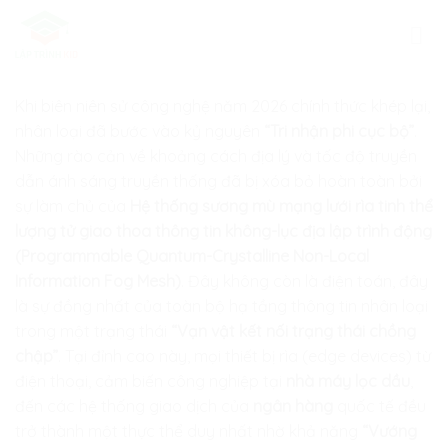
Skip
to
content
Khi biên niên sử công nghệ năm 2026 chính thức khép lại,
nhân loại đã bước vào kỷ nguyên
“Tri nhận phi cục bộ”
.
Những rào cản về khoảng cách địa lý và tốc độ truyền
dẫn ánh sáng truyền thống đã bị xóa bỏ hoàn toàn bởi
sự làm chủ của
Hệ thống sương mù mạng lưới rìa tinh thể
lượng tử giao thoa thông tin không-lục địa lập trình động
(Programmable Quantum-Crystalline Non-Local
Information Fog Mesh)
. Đây không còn là điện toán, đây
là sự đồng nhất của toàn bộ hạ tầng thông tin nhân loại
trong một trạng thái
“Vạn vật kết nối trạng thái chồng
chập”
. Tại đỉnh cao này, mọi thiết bị rìa (edge devices) từ
điện thoại, cảm biến công nghiệp tại
nhà máy lọc dầu
,
đến các hệ thống giao dịch của
ngân hàng
quốc tế đều
trở thành một thực thể duy nhất nhờ khả năng
“Vướng