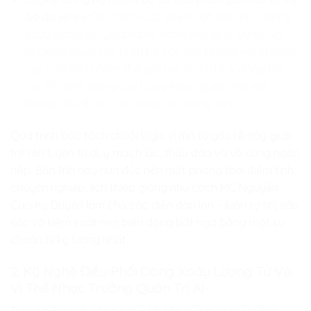
ảo đa vũ trụ:
Bóc tách các giải thuật điều phối dòng
xoáy lượng tử (Quantized Vortices), giúp lưu trữ và
kết xuất mượt mà toàn bộ các mô phỏng vật lý phức
tạp của siêu phẩm thế giới mở như GTA 6, đồng bộ
tức thì hành động của hàng triệu người chơi mà
không phụ thuộc vào máy chủ trung tâm.
Quá trình bóc tách chuỗi logic vĩ mô từ gốc rễ này giúp
trẻ rèn luyện tư duy mạch lạc, thấu đáo và vô cùng ngăn
nắp. Bản lĩnh này hun đúc nên một phong thái điềm tĩnh,
chuyên nghiệp, lịch thiệp giống như cách MC Nguyễn
Cao Kỳ Duyên làm chủ các diễn đàn lớn – luôn tự tin, sâu
sắc và kiểm soát mọi biến động bất ngờ bằng một sự
chuẩn bị kỹ lưỡng nhất.
2. Kỹ Nghệ Điều Phối Dòng Xoáy Lượng Tử Và
Vị Thế Nhạc Trưởng Quản Trị AI