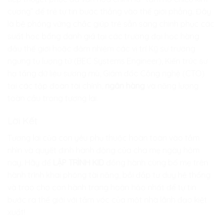
cương” để trẻ tự tin bước thẳng vào thế giới phẳng. Đây
là bệ phóng vững chắc giúp trẻ sẵn sàng chinh phục các
suất học bổng danh giá tại các trường đại học hàng
đầu thế giới hoặc đảm nhiệm các vị trí Kỹ sư trường
ngưng tụ lượng tử (BEC Systems Engineer), Kiến trúc sư
hạ tầng dữ liệu sương mù, Giám đốc Công nghệ (CTO)
tại các tập đoàn tài chính,
ngân hàng
và năng lượng
toàn cầu trong tương lai.
Lời Kết
Tương lai của con yêu phụ thuộc hoàn toàn vào tầm
nhìn và quyết định hành động của cha mẹ ngày hôm
nay. Hãy để
LẬP TRÌNH KID
đồng hành cùng bố mẹ trên
hành trình khai phóng tài năng, bồi đắp tư duy hệ thống
và trao cho con hành trang hoàn hảo nhất để tự tin
bước ra thế giới với tầm vóc của một nhà lãnh đạo kiệt
xuất!