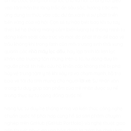
an và cuộc sống hạnh phúc cho xã hội. Chúng tôi gieo
vào tâm hồn trẻ lòng trắc ẩn sâu sắc, hướng các em
ứng dụng tri thức vào các dự án xanh vì sự phát triển
bền vững của xã hội. Con sẽ tự hào biết bao khi tự tay
thiết kế hệ thống màng cảm biến lượng tử thông minh tự
động kiểm soát cấu trúc và mật độ phát thải để bảo vệ
bầu không khí trong lành của môi trường sinh thái xung
quanh các
nhà máy lọc dầu
, hay lập trình lõi liên lạc
khẩn cấp trường tồn nhúng trên ô tô, tự động duy trì
nguồn phát tín hiệu cứu hộ khẩn cấp không thể bị phá
hủy về trung tâm y tế khi xảy ra va chạm mạnh, hỗ trợ
bảo vệ tối đa tính mạng cho người
lái xe
. Sự nhân văn
trong tư duy giúp sản phẩm của trẻ nhận được sự nể
trọng thực sự từ cộng đồng quốc tế.
Năng lực tư duy hệ thống vĩ mô và kiến thức công nghệ
chuẩn quốc tế phối hợp cùng hồ sơ sản phẩm chuyên
nghiệp trên GitHub (GitHub Portfolio) và nghệ thuật giao
tiếp thuyết phục đa văn hóa chính là “tấm hộ chiếu kim