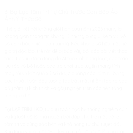
3. Bộ Lọc Tâm Trí Tự Chủ Trước Cơn Bão Ảo
Ảnh Ý Thức Số
Thế giới kết nối không giới hạn của năm 2026 mang lại
không gian thông tin khổng lồ nhưng cũng đi kèm với vô
số cạm bẫy nhiễu loạn tâm lý. Nếu không sở hữu một hệ
giá trị độc lập, trẻ rất dễ bị bủa vây bởi các bài viết thao
túng tư duy đám đông do AI tạo sinh hàng loạt, các trào
lưu rác vô bổ hoặc các trò chơi trực tuyến mang tính
may rủi về kết quả xổ số được quảng cáo rầm rộ bằng
các thuật toán đẩy tương tác bắt mắt nhằm tạo ra các
bẫy tâm lý kích thích và gây nghiện trên các nền tảng
mạng xã hội.
Tại
LẬP TRÌNH KID
, tư duy toán học hệ thống nghiêm cẩn
và kỷ luật gỡ lỗi mã nguồn bồi đắp cho trẻ một bộ lọc
tâm trí vô cùng sắc bén và khả năng tự chủ tuyệt đối.
Khi đóng vai là một “Hacker mũ trắng” tự gỡ lỗi cho các