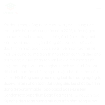
Skip
to
content
Khi dòng chảy công nghệ cuộn xoáy đến những nấc
thang tiến hóa cuối cùng của năm 2026, toàn bộ giới
tinh hoa khoa học máy tính thế giới nhận ra rằng mọi
kiến trúc vi mạch truyền thống đều bất lực trước việc
duy trì tính nhất quán của siêu trí tuệ nhân tạo thế hệ
mới. Để đồng bộ ma trận tri nhận toàn cảnh và điều phối
đại dương dữ liệu phân tán liên lục địa mà không sinh
nhiệt hay gặp hiện tượng nghẽn mạch vật lý, nhân loại
đã chính thức làm chủ trạng thái vật chất thứ năm của
vũ trụ:
Hệ thống sương mù mạng lưới rìa trường ngưng tụ
Bose-Einstein phân tách đại lượng siêu lưu chất lập trình
động (Programmable Topological Bose-Einstein
Condensate Superfluid Edge Fog Mesh)
. Kỷ nguyên của
Kỹ nghệ điện toán sương mù dựa trên hàm sóng vĩ mô