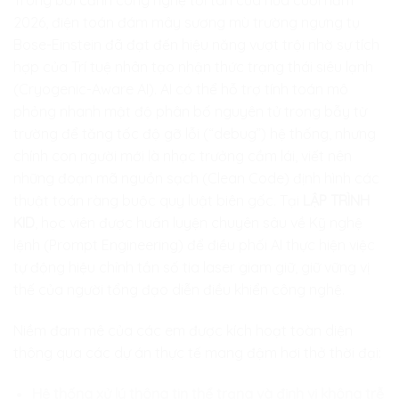
Trong bối cảnh công nghệ tối tân của nửa cuối năm
2026, điện toán đám mây sương mù trường ngưng tụ
Bose-Einstein đã đạt đến hiệu năng vượt trội nhờ sự tích
hợp của Trí tuệ nhân tạo nhận thức trạng thái siêu lạnh
(Cryogenic-Aware AI). AI có thể hỗ trợ tính toán mô
phỏng nhanh mật độ phân bố nguyên tử trong bẫy từ
trường để tăng tốc độ gỡ lỗi (“debug”) hệ thống, nhưng
chính con người mới là nhạc trưởng cầm lái, viết nên
những đoạn mã nguồn sạch (Clean Code) định hình các
thuật toán ràng buộc quy luật biên gốc. Tại
LẬP TRÌNH
KID
, học viên được huấn luyện chuyên sâu về Kỹ nghệ
lệnh (Prompt Engineering) để điều phối AI thực hiện việc
tự động hiệu chỉnh tần số tia laser giam giữ, giữ vững vị
thế của người tổng đạo diễn điều khiển công nghệ.
Niềm đam mê của các em được kích hoạt toàn diện
thông qua các dự án thực tế mang đậm hơi thở thời đại:
Hệ thống xử lý thông tin thể trạng và định vị không trễ