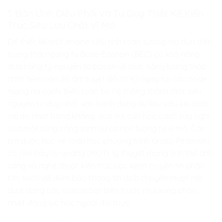
1. Bản Lĩnh Điều Phối Và Tư Duy Thiết Kế Kiến
Trúc Siêu Lưu Chất Vĩ Mô
Để thiết kế một engine siêu tính toán sương mù dựa trên
trạng thái ngưng tụ Bose-Einstein (BEC) có khả năng
đưa hàng tỷ nguyên tử boson về mức năng lượng thấp
nhất tiệm cận độ âm tuyệt đối (0 K) ngay tại các node
mạng rìa cạnh, biến toàn bộ hệ thống thành một siêu
nguyên tử duy nhất vận hành dòng dữ liệu siêu lưu chất
với độ nhớt bằng không, đứa trẻ cần học cách suy nghĩ
của một tổng công trình sư cơ học lượng tử vĩ mô. Các
em được học về toán học phương trình Gross-Pitaevskii,
cơ chế bẫy từ-quang (MOT), lý thuyết mạng tinh thể ánh
sáng và nghệ thuật kiến trúc các kênh truyền tin phân
tán sạch để đảm bảo thông tin dịch chuyển mượt mà
dưới dạng các soliton bất biến trước mọi xung chấn
nhiệt động lực học ngoài đời thực.