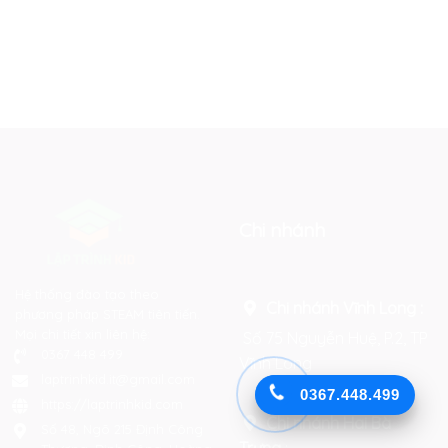
Chi nhánh
Hệ thống đào tạo theo
Chi nhánh Vĩnh Long :
phương pháp STEAM tiên tiến.
Mọi chi tiết xin liên hệ:
Số 75 Nguyễn Huệ, P.2, TP
0367 448 499
Vĩnh Long
laptrinhkid.it@gmail.com
0367.448.499
https://laptrinhkid.com
Chi nhánh Hai Bà
Số 48, Ngõ 215 Định Công
Trưng
: