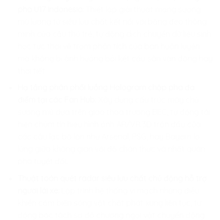
pha U17 Indonesia:
Thiết lập giải thuật mạng sương
mù lượng tử siêu lưu chất kết nối với băng đeo thông
minh của cầu thủ trẻ, tự động dịch chuyển dữ liệu sinh
học tức thời về trạm phân tích của ban huấn luyện
mà không bị ảnh hưởng bởi kết cấu sân vận động hay
thời tiết.
Hạ tầng phân phối luồng Hologram chập pha đa
điểm tại các Fan Hub:
Xây dựng cấu trúc máy chủ
sương mù dựa trên giao thoa trường BEC, tự động tái
hiện chùm tín hiệu hình ảnh AR/VR 3D trận đấu của
các câu lạc bộ lớn như Arsenal, PSG, hay Bayern lơ
lửng giữa không gian với độ chân thực và nhất quán
pha tuyệt đối.
Thuật toán quét radar siêu lưu chất chủ động hỗ trợ
người lái xe:
Lập trình hệ thống vi mạch nhúng điều
khiển cảm biến sóng vật chất phát xung liên tục, tự
động bóc tách sơ đồ chướng ngại vật chuyển động