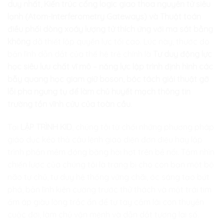
duy nhất, Kiến trúc cổng logic giao thoa nguyên tử siêu
lạnh (Atom-Interferometry Gateways) và Thuật toán
điều phối dòng xoáy lượng tử thích ứng với ma sát bằng
không
đã thiết lập quyền lực tối cao. Lúc này, thước đo
bản lĩnh dẫn dắt của thế hệ trẻ chính là
Tư duy động lực
học siêu lưu chất vĩ mô – năng lực lập trình định hình các
bẫy quang học giam giữ boson, bóc tách giải thuật gỡ
lỗi pha ngưng tụ để làm chủ huyết mạch thông tin
trường tồn vĩnh cửu của toàn cầu
.
Tại
LẬP TRÌNH KID
, chúng tôi từ chối những phương pháp
giáo dục kéo thả câu lệnh giao diện đơn điệu hay lập
trình phần mềm đóng băng hời hợt trên bề nổi. Tầm nhìn
chiến lược của chúng tôi là trang bị cho con bạn một bộ
não tự chủ, tư duy hệ thống vững chãi, óc sáng tạo bứt
phá, bản lĩnh kiên cường trước thử thách và một trái tim
ấm áp giàu lòng trắc ẩn để tự tay cầm lái con thuyền
cuộc đời, làm chủ vận mệnh và dẫn dắt tương lai số.