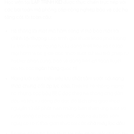
Học viên tại
LẬP TRÌNH KID
được thực chiến trực tiếp với
các bài toán mô phỏng cấp công nghiệp bảo vệ các hạ
tầng cốt lõi toàn cầu:
Hệ thống lõi mật mã hàm sóng vĩ mô bảo mật tài
chính tối thượng:
Lập trình giải thuật khóa pha lượng
tử trên trường ngưng tụ, tự động triệt tiêu và cô lập
mọi hành vi cố ý đo đạc, trích xuất dữ liệu trái phép từ
hacker phần cứng, bảo vệ dòng tiền an toàn tuyệt
đối tại các
ngân hàng
quốc tế.
Mạng lưới cảm biến siêu lưu chất tầm soát nội năng
tháp chưng cất áp lực cao:
Thiết kế hệ thống mạng
rìa nhúng các bẫy BEC dọc theo hệ thống ống dẫn
dầu và khí, tự động đo đạc độ lệch pha giao thoa
nguyên tử để phát hiện những biến thiên ứng suất và
rung động cơ học vi mô nhất, đưa ra dự báo sớm
nguy cơ rò rỉ thời gian thực tại các
nhà máy lọc dầu
.
Engine đồng bộ hóa thực tại siêu phân giải cho vũ trụ