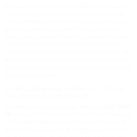
hiện tượng sụp đổ hàm sóng (Condensate Collapse), lỗi
rò rỉ pha lượng tử hay hiện tượng bão hòa dòng xoáy
trong chính kiến trúc do mình thiết kế, trẻ thấu hiểu cái
giá của sự chính xác thực chất. Trẻ hiểu rằng mọi hệ
thống vĩ đại giữ an toàn cho đời thực đều phải dựa trên
nền tảng logic sạch — hoàn toàn không có chỗ cho sự
mơ hồ hay may rủi. Từ đó, trẻ học được tính nghiêm cẩn,
dũng cảm nhìn nhận lỗi sai, chính trực trong kỹ thuật để
giữ vững bộ não tập trung tuyệt đối vào hành trình chinh
phục tri thức vững bền.
4. Triết Lý Công Nghệ Vị Nhân Sinh – Tấm Hộ
Chiếu Vàng Vươn Tầm Thế Giới
Đích đến cuối cùng của giáo dục đỉnh cao tại
LẬP TRÌNH
KID
không phải là tạo ra những cấu trúc mã hóa lượng tử
vô cảm để phô diễn sức mạnh công nghệ, mà là dùng
siêu tính toán siêu lưu chất để mang lại sự an tâm, bình