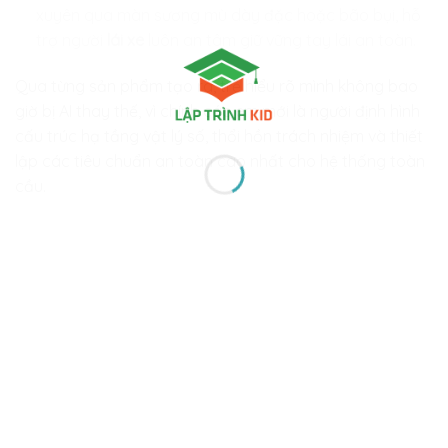
xuyên qua màn sương mù dày đặc hoặc bão bụi, hỗ
trợ người
lái xe
luôn an tâm giữ vững tay lái an toàn.
Qua từng sản phẩm tạo ra, trẻ hiểu rõ mình không bao
giờ bị AI thay thế, vì chính các em mới là người định hình
cấu trúc hạ tầng vật lý số, thổi hồn trách nhiệm và thiết
lập các tiêu chuẩn an toàn cao nhất cho hệ thống toàn
cầu.