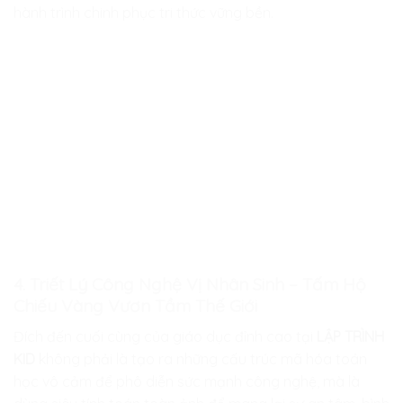
hành trình chinh phục tri thức vững bền.
4. Triết Lý Công Nghệ Vị Nhân Sinh – Tấm Hộ
Chiếu Vàng Vươn Tầm Thế Giới
Đích đến cuối cùng của giáo dục đỉnh cao tại
LẬP TRÌNH
KID
không phải là tạo ra những cấu trúc mã hóa toán
học vô cảm để phô diễn sức mạnh công nghệ, mà là