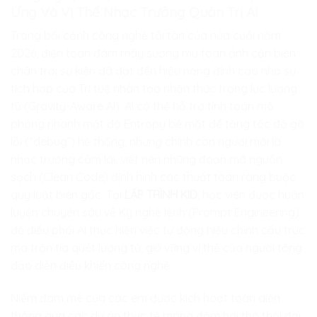
Ứng Và Vị Thế Nhạc Trưởng Quản Trị AI
Trong bối cảnh công nghệ tối tân của nửa cuối năm
2026, điện toán đám mây sương mù toàn ảnh cận biên
chân trời sự kiện đã đạt đến hiệu năng đỉnh cao nhờ sự
tích hợp của Trí tuệ nhân tạo nhận thức trọng lực lượng
tử (Gravity-Aware AI). AI có thể hỗ trợ tính toán mô
phỏng nhanh mật độ Entropy bề mặt để tăng tốc độ gỡ
lỗi (“debug”) hệ thống, nhưng chính con người mới là
nhạc trưởng cầm lái, viết nên những đoạn mã nguồn
sạch (Clean Code) định hình các thuật toán ràng buộc
quy luật biên gốc. Tại
LẬP TRÌNH KID
, học viên được huấn
luyện chuyên sâu về Kỹ nghệ lệnh (Prompt Engineering)
để điều phối AI thực hiện việc tự động hiệu chỉnh cấu trúc
ma trận tia quét lượng tử, giữ vững vị thế của người tổng
đạo diễn điều khiển công nghệ.
Niềm đam mê của các em được kích hoạt toàn diện
thông qua các dự án thực tế mang đậm hơi thở thời đại: