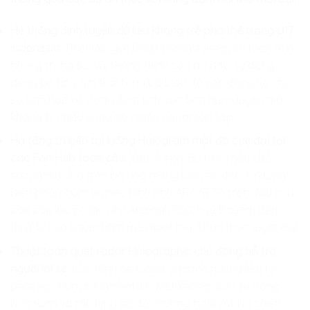
Hệ thống định tuyến dữ liệu không trễ pha thể trạng U17
Indonesia:
Thiết lập giải thuật mạng sương mù toàn ảnh
nhúng trong sợi vải thông minh của áo đấu, tự động
đồng bộ hóa tức thời toàn bộ biểu đồ vận động và chỉ
số sinh học về trạm phân tích của ban huấn luyện mà
không bị nhiễu sóng vô tuyến ngoài sân tập.
Hạ tầng truyền tải luồng Hologram mật độ cực đại tại
các Fan Hub toàn cầu:
Xây dựng cấu trúc máy chủ
sương mù dựa trên bộ nhớ màng biên hố đen, tự động
điều phối chùm tín hiệu hình ảnh AR/VR 3D trận đấu của
các câu lạc bộ lớn như Arsenal, PSG, hay Bayern đến
thiết bị của người hâm mộ mượt mà, chân thực tuyệt đối.
Thuật toán quét radar Holographic chủ động hỗ trợ
người lái xe:
Lập trình hệ thống vi mạch nhúng liên tục
phát xạ chùm xung photon quét không gian, tự động
bóc tách và tái dựng sơ đồ chướng ngại vật ba chiều