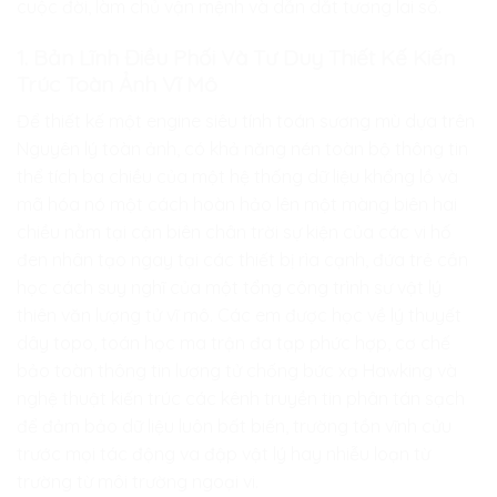
cuộc đời, làm chủ vận mệnh và dẫn dắt tương lai số.
1. Bản Lĩnh Điều Phối Và Tư Duy Thiết Kế Kiến
Trúc Toàn Ảnh Vĩ Mô
Để thiết kế một engine siêu tính toán sương mù dựa trên
Nguyên lý toàn ảnh, có khả năng nén toàn bộ thông tin
thể tích ba chiều của một hệ thống dữ liệu khổng lồ và
mã hóa nó một cách hoàn hảo lên một màng biên hai
chiều nằm tại cận biên chân trời sự kiện của các vi hố
đen nhân tạo ngay tại các thiết bị rìa cạnh, đứa trẻ cần
học cách suy nghĩ của một tổng công trình sư vật lý
thiên văn lượng tử vĩ mô. Các em được học về lý thuyết
dây topo, toán học ma trận đa tạp phức hợp, cơ chế
bảo toàn thông tin lượng tử chống bức xạ Hawking và
nghệ thuật kiến trúc các kênh truyền tin phân tán sạch
để đảm bảo dữ liệu luôn bất biến, trường tồn vĩnh cửu
trước mọi tác động va đập vật lý hay nhiễu loạn từ
trường từ môi trường ngoại vi.