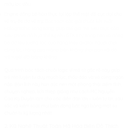
máy lọc dầu
.
Engine đồng bộ hóa thực tại lập thể mật độ cực đại cho
vũ trụ ảo đa vũ trụ:
Bóc tách các giải thuật kết xuất
Holographic song song, giúp thế giới mở siêu thực của
siêu phẩm đồ họa thế kỷ như GTA 6 tự động nén và đồng
bộ dữ liệu tương tác của hàng triệu avatar người chơi
cùng lúc thông qua màng biên không-thời gian với độ
trễ tuyệt đối bằng không.
Quá trình bóc tách chuỗi logic vĩ mô từ gốc rễ này giúp
trẻ rèn luyện tư duy mạch lạc, thấu đáo và vô cùng ngăn
nắp. Bản lĩnh này hun đúc nên một phong thái điềm tĩnh,
chuyên nghiệp, lịch thiệp giống như cách MC Nguyễn
Cao Kỳ Duyên làm chủ các diễn đàn lớn – luôn tự tin, sâu
sắc và kiểm soát mọi biến động bất ngờ bằng một sự
chuẩn bị kỹ lượng nhất.
2. Kỹ Nghệ Thuật Toán Mã Hóa Biên Độ Thích