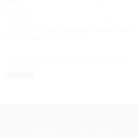
Email
*
Trang web
Lưu tên của tôi, email, và trang web trong trình duyệt
này cho lần bình luận kế tiếp của tôi.
The reCAPTCHA verification period has expired. Please
reload the page.
Hệ thống đào tạo theo phương pháp STEAM tiên tiến. Mọi chi tiết xin liên hệ: