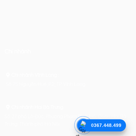
Chi nhánh
Chi nhánh Vĩnh Long :
Số 75 Nguyễn Huệ, P.2, TP Vĩnh Long
Chi nhánh Hai Bà Trưng
:
Số 27 phố Lò Đúc, Phường Phạm Đình Hổ, Quận Hai Bà
Trưng, Thành phố Hà Nội
0367.448.499