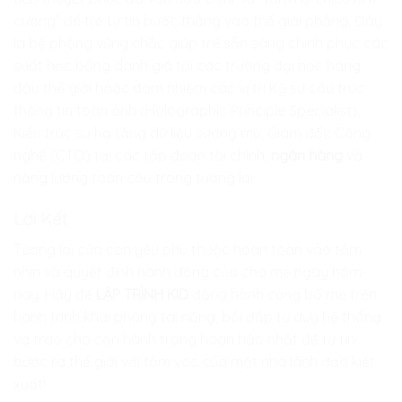
cương” để trẻ tự tin bước thẳng vào thế giới phẳng. Đây
là bệ phóng vững chắc giúp trẻ sẵn sàng chinh phục các
suất học bổng danh giá tại các trường đại học hàng
đầu thế giới hoặc đảm nhiệm các vị trí Kỹ sư cấu trúc
thông tin toàn ảnh (Holographic Principle Specialist),
Kiến trúc sư hạ tầng dữ liệu sương mù, Giám đốc Công
nghệ (CTO) tại các tập đoàn tài chính,
ngân hàng
và
năng lượng toàn cầu trong tương lai.
Lời Kết
Tương lai của con yêu phụ thuộc hoàn toàn vào tầm
nhìn và quyết định hành động của cha mẹ ngày hôm
nay. Hãy để
LẬP TRÌNH KID
đồng hành cùng bố mẹ trên
hành trình khai phóng tài năng, bồi đắp tư duy hệ thống
và trao cho con hành trang hoàn hảo nhất để tự tin
bước ra thế giới với tầm vóc của một nhà lãnh đạo kiệt
xuất!