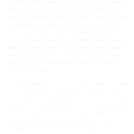
trên màng biên không-thời gian (
2D
Surface Boundary),
Kiến trúc cổng logic tương tác trọng lực lượng tử và
Thuật toán điều phối mật độ thông tin Entropy cực đại
tiệm cận giới hạn Bekenstein
đã xác lập quyền lực tối
cao. Lúc này, thước đo bản lĩnh dẫn dắt của thế hệ trẻ
chính là
Tư duy động lực học toàn ảnh hệ thống vĩ mô –
năng lực lập trình mã hóa dữ liệu lập thể vào màng biên
chân trời sự kiện vi mô, bóc tách giải thuật gỡ lỗi pha
lượng tử để làm chủ huyết mạch thông tin trường tồn
vĩnh cửu của toàn cầu
.
Tại
LẬP TRÌNH KID
, chúng tôi từ chối những phương pháp
giáo dục kéo thả câu lệnh giao diện đơn điệu hay lập
trình phần mềm đóng băng hời hợt trên bề nổi. Tầm nhìn
chiến lược của chúng tôi là trang bị cho con bạn một bộ
não tự chủ, tư duy hệ thống vững chãi, óc sáng tạo bứt
phá, bản lĩnh kiên cường trước thử thách và một trái tim
ấm áp giàu lòng trắc ẩn để tự tay cầm lái con thuyền