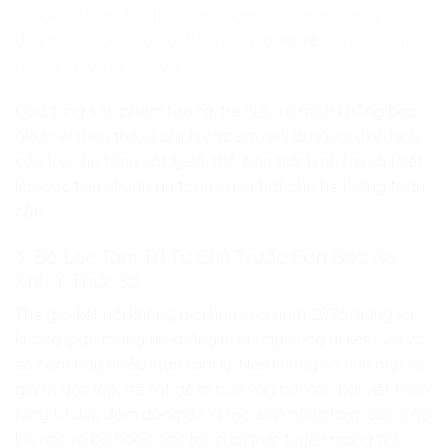
chuyển động phía trước xe xuyên qua màn sương mù
dày đặc hoặc bão bụi, hỗ trợ người
lái xe
luôn an tâm
giữ vững tay lái an toàn.
Qua từng sản phẩm tạo ra, trẻ hiểu rõ mình không bao
giờ bị AI thay thế, vì chính các em mới là người định hình
cấu trúc hạ tầng vật lý số, thổi hồn trách nhiệm và thiết
lập các tiêu chuẩn an toàn cao nhất cho hệ thống toàn
cầu.
3. Bộ Lọc Tâm Trí Tự Chủ Trước Cơn Bão Ảo
Ảnh Ý Thức Số
Thế giới kết nối không giới hạn của năm 2026 mang lại
không gian thông tin khổng lồ nhưng cũng đi kèm với vô
số cạm bẫy nhiễu loạn tâm lý. Nếu không sở hữu một hệ
giá trị độc lập, trẻ rất dễ bị bủa vây bởi các bài viết thao
túng tư duy đám đông do AI tạo sinh hàng loạt, các trào
lưu rác vô bổ hoặc các trò chơi trực tuyến mang tính