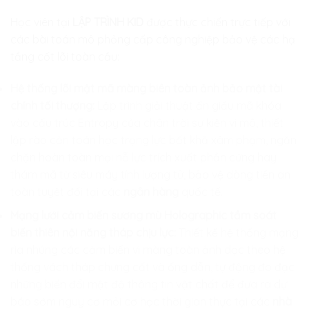
Học viên tại
LẬP TRÌNH KID
được thực chiến trực tiếp với
các bài toán mô phỏng cấp công nghiệp bảo vệ các hạ
tầng cốt lõi toàn cầu:
Hệ thống lõi mật mã màng biên toàn ảnh bảo mật tài
chính tối thượng:
Lập trình giải thuật ẩn giấu mã khóa
vào cấu trúc Entropy của chân trời sự kiện vi mô, thiết
lập rào cản toán học trọng lực bất khả xâm phạm, ngăn
chặn hoàn toàn mọi nỗ lực trích xuất phần cứng hay
thám mã từ siêu máy tính lượng tử, bảo vệ dòng tiền an
toàn tuyệt đối tại các
ngân hàng
quốc tế.
Mạng lưới cảm biến sương mù Holographic tầm soát
biến thiên nội năng tháp chịu lực:
Thiết kế hệ thống mạng
rìa nhúng các cảm biến vi màng toàn ảnh dọc theo hệ
thống vách tháp chưng cất và ống dẫn, tự động đo đạc
những biến đổi mật độ thông tin vật chất để đưa ra dự
báo sớm nguy cơ mỏi cơ học thời gian thực tại các
nhà