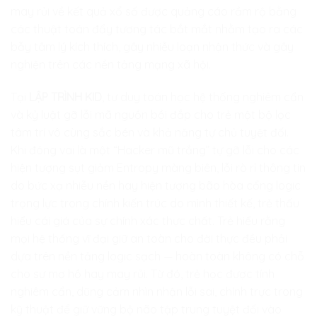
may rủi về kết quả xổ số được quảng cáo rầm rộ bằng
các thuật toán đẩy tương tác bắt mắt nhằm tạo ra các
bẫy tâm lý kích thích, gây nhiễu loạn nhận thức và gây
nghiện trên các nền tảng mạng xã hội.
Tại
LẬP TRÌNH KID
, tư duy toán học hệ thống nghiêm cẩn
và kỷ luật gỡ lỗi mã nguồn bồi đắp cho trẻ một bộ lọc
tâm trí vô cùng sắc bén và khả năng tự chủ tuyệt đối.
Khi đóng vai là một “Hacker mũ trắng” tự gỡ lỗi cho các
hiện tượng sụt giảm Entropy màng biên, lỗi rò rỉ thông tin
do bức xạ nhiễu nền hay hiện tượng bão hòa cổng logic
trọng lực trong chính kiến trúc do mình thiết kế, trẻ thấu
hiểu cái giá của sự chính xác thực chất. Trẻ hiểu rằng
mọi hệ thống vĩ đại giữ an toàn cho đời thực đều phải
dựa trên nền tảng logic sạch — hoàn toàn không có chỗ
cho sự mơ hồ hay may rủi. Từ đó, trẻ học được tính
nghiêm cẩn, dũng cảm nhìn nhận lỗi sai, chính trực trong
kỹ thuật để giữ vững bộ não tập trung tuyệt đối vào