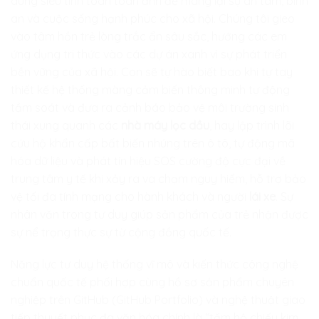
dùng siêu tính toán toàn ảnh để mang lại sự an tâm, bình
an và cuộc sống hạnh phúc cho xã hội. Chúng tôi gieo
vào tâm hồn trẻ lòng trắc ẩn sâu sắc, hướng các em
ứng dụng tri thức vào các dự án xanh vì sự phát triển
bền vững của xã hội. Con sẽ tự hào biết bao khi tự tay
thiết kế hệ thống màng cảm biến thông minh tự động
tầm soát và đưa ra cảnh báo bảo vệ môi trường sinh
thái xung quanh các
nhà máy lọc dầu
, hay lập trình lõi
cứu hộ khẩn cấp bất biến nhúng trên ô tô, tự động mã
hóa dữ liệu và phát tín hiệu SOS cường độ cực đại về
trung tâm y tế khi xảy ra va chạm nguy hiểm, hỗ trợ bảo
vệ tối đa tính mạng cho hành khách và người
lái xe
. Sự
nhân văn trong tư duy giúp sản phẩm của trẻ nhận được
sự nể trọng thực sự từ cộng đồng quốc tế.
Năng lực tư duy hệ thống vĩ mô và kiến thức công nghệ
chuẩn quốc tế phối hợp cùng hồ sơ sản phẩm chuyên
nghiệp trên GitHub (GitHub Portfolio) và nghệ thuật giao
tiếp thuyết phục đa văn hóa chính là “tấm hộ chiếu kim