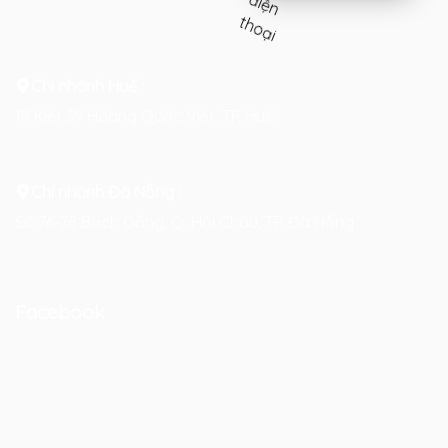
Chi nhánh Huế :
19 Kiệt 39 Hoàng Quốc Việt, TP. Huế
Chi nhánh Đà Nẵng :
Số 76-78 Bạch Đằng, Q. Hải Châu, TP. Đà Nẵng
Facebook