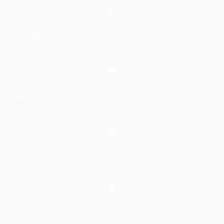
0367 448 499
laptrinhkid.it@gmail.com
https://laptrinhkid.com
Số 48, Ngõ 215 Định Công Thượng, Định Công, Hoàng Mai, Hà Nội